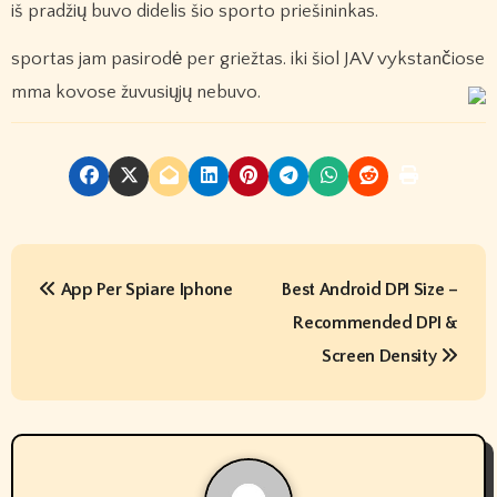
iš pradžių buvo didelis šio sporto priešininkas.
sportas jam pasirodė per griežtas. iki šiol JAV vykstančiose
mma kovose žuvusiųjų nebuvo.
P
App Per Spiare Iphone
Best Android DPI Size –
o
Recommended DPI &
s
Screen Density
t
n
a