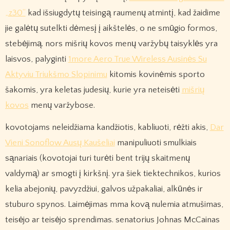
„z30“
kad išsiugdytų teisingą raumenų atmintį, kad žaidime
jie galėtų sutelkti dėmesį į aikštelės, o ne smūgio formos,
stebėjimą. nors mišrių kovos menų varžybų taisyklės yra
laisvos, palyginti
1more Aero True Wireless Ausinės Su
Aktyviu Triukšmo Slopinimu
kitomis kovinėmis sporto
šakomis, yra keletas judesių, kurie yra neteisėti
mišrių
kovos
menų varžybose.
kovotojams neleidžiama kandžiotis, kabliuoti, rėžti akis,
Dar
Vieni Sonoflow Ausų Kaušeliai
manipuliuoti smulkiais
sąnariais (kovotojai turi turėti bent trijų skaitmenų
valdymą) ar smogti į kirkšnį. yra šiek tiektechnikos, kurios
kelia abejonių, pavyzdžiui, galvos užpakaliai, alkūnės ir
stuburo spynos. Laimėjimas mma kovą nulemia atmušimas,
teisėjo ar teisėjo sprendimas. senatorius Johnas McCainas