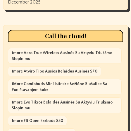
December 2025
Call the cloud!
1more Aero True Wireless Ausinės Su Aktyviu Triukšmo
Slopinimu
1more Atviro Tipo Ausies Belaidės Ausinės S70
1More Comfobuds Mini Istinske Bežične Slušalice Sa
Poništavanjem Buke
1more Evo Tikros Belaidės Ausinės Su Aktyviu Triukšmo
Slopinimu
1more Fit Open Earbuds S50