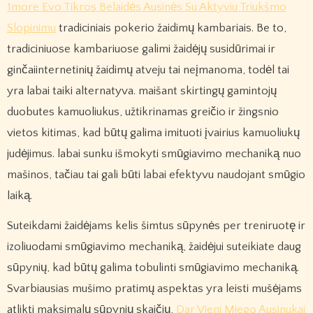
1more Evo Tikros Belaidės Ausinės Su Aktyviu Triukšmo
Slopinimu
tradiciniais pokerio žaidimų kambariais. Be to,
tradiciniuose kambariuose galimi žaidėjų susidūrimai ir
ginčaiinternetinių žaidimų atveju tai neįmanoma, todėl tai
yra labai taiki alternatyva. maišant skirtingų gamintojų
duobutes kamuoliukus, užtikrinamas greičio ir žingsnio
vietos kitimas, kad būtų galima imituoti įvairius kamuoliukų
judėjimus. labai sunku išmokyti smūgiavimo mechaniką nuo
mašinos, tačiau tai gali būti labai efektyvu naudojant smūgio
laiką.
Suteikdami žaidėjams kelis šimtus sūpynės per treniruotę ir
izoliuodami smūgiavimo mechaniką, žaidėjui suteikiate daug
sūpynių, kad būtų galima tobulinti smūgiavimo mechaniką.
Svarbiausias mušimo pratimų aspektas yra leisti mušėjams
atlikti maksimalų sūpynių skaičių,
Dar Vieni Miego Ausinukai