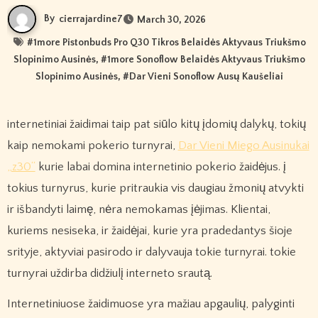
By
cierrajardine7
March 30, 2026
#
1more Pistonbuds Pro Q30 Tikros Belaidės Aktyvaus Triukšmo
Slopinimo Ausinės
, #
1more Sonoflow Belaidės Aktyvaus Triukšmo
Slopinimo Ausinės
, #
Dar Vieni Sonoflow Ausų Kaušeliai
internetiniai žaidimai taip pat siūlo kitų įdomių dalykų, tokių
kaip nemokami pokerio turnyrai,
Dar Vieni Miego Ausinukai
„z30“
kurie labai domina internetinio pokerio žaidėjus. į
tokius turnyrus, kurie pritraukia vis daugiau žmonių atvykti
ir išbandyti laimę, nėra nemokamas įėjimas. Klientai,
kuriems nesiseka, ir žaidėjai, kurie yra pradedantys šioje
srityje, aktyviai pasirodo ir dalyvauja tokie turnyrai. tokie
turnyrai uždirba didžiulį interneto srautą.
Internetiniuose žaidimuose yra mažiau apgaulių, palyginti