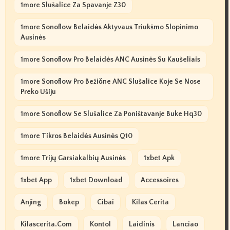
1more Slušalice Za Spavanje Z30
1more Sonoflow Belaidės Aktyvaus Triukšmo Slopinimo
Ausinės
1more Sonoflow Pro Belaidės ANC Ausinės Su Kaušeliais
1more Sonoflow Pro Bežične ANC Slušalice Koje Se Nose
Preko Ušiju
1more Sonoflow Se Slušalice Za Poništavanje Buke Hq30
1more Tikros Belaidės Ausinės Q10
1more Trijų Garsiakalbių Ausinės
1xbet Apk
1xbet App
1xbet Download
Accessoires
Anjing
Bokep
Cibai
Kilas Cerita
Kilascerita.com
Kontol
Laidinis
Lanciao