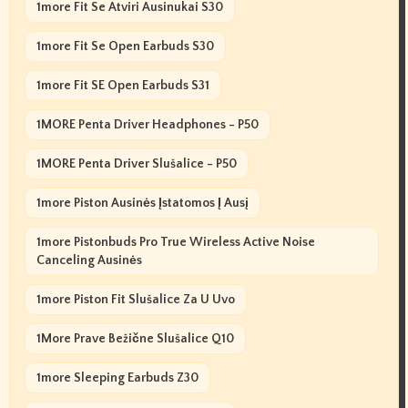
1more Fit Se Atviri Ausinukai S30
1more Fit Se Open Earbuds S30
1more Fit SE Open Earbuds S31
1MORE Penta Driver Headphones - P50
1MORE Penta Driver Slušalice - P50
1more Piston Ausinės Įstatomos Į Ausį
1more Pistonbuds Pro True Wireless Active Noise
Canceling Ausinės
1more Piston Fit Slušalice Za U Uvo
1More Prave Bežične Slušalice Q10
1more Sleeping Earbuds Z30