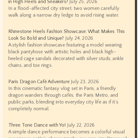
in High Heels and Sneakers?
July 25, 2026
In a flood-affected city street, two women carefully
walk along a narrow dry ledge to avoid rising water.
Rhinestone Heels Fashion Showcase: What Makes This
Look So Bold and Unique?
July 24, 2026
A stylish fashion showcase featuring a model wearing
black pantyhose with artistic holes and black high-
heeled cage sandals decorated with silver studs, ankle
chains, and toe rings.
Paris Dragon Café Adventure
July 23, 2026
In this cinematic fantasy vlog set in Paris, a friendly
dragon wanders through cafés, the Paris Metro, and
public parks, blending into everyday city life as if it’s
completely normal.
Three Tone Dance with Yo!
July 22, 2026
A simple dance performance becomes a colorful visual