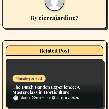
v
By
cierrajardine7
i
g
a
t
Related Post
i
o
n
Uncategorized
The Dutch Garden Experience: A
Masterclass in Horticulture
dachel00@teml.net
August 7, 2026