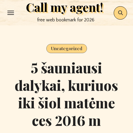
Call my agent!
Skip
to
free web bookmark for 2026
content
Uncategorized
5 šauniausi
dalykai, kuriuos
iki šiol matėme
ces 2016 m