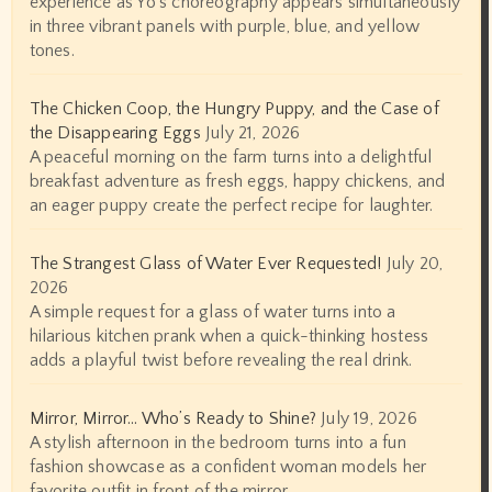
experience as Yo's choreography appears simultaneously
in three vibrant panels with purple, blue, and yellow
tones.
The Chicken Coop, the Hungry Puppy, and the Case of
the Disappearing Eggs
July 21, 2026
A peaceful morning on the farm turns into a delightful
breakfast adventure as fresh eggs, happy chickens, and
an eager puppy create the perfect recipe for laughter.
The Strangest Glass of Water Ever Requested!
July 20,
2026
A simple request for a glass of water turns into a
hilarious kitchen prank when a quick-thinking hostess
adds a playful twist before revealing the real drink.
Mirror, Mirror… Who’s Ready to Shine?
July 19, 2026
A stylish afternoon in the bedroom turns into a fun
fashion showcase as a confident woman models her
favorite outfit in front of the mirror.