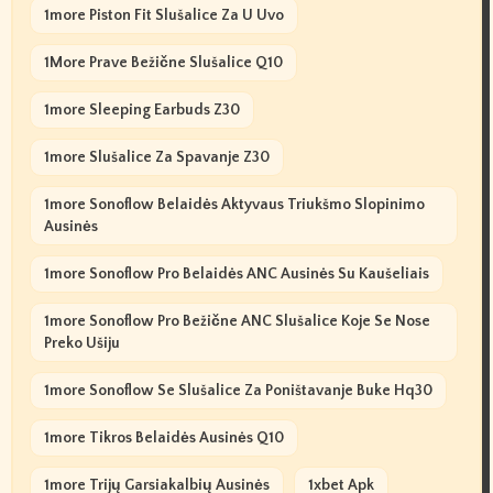
1more Piston Fit Slušalice Za U Uvo
1More Prave Bežične Slušalice Q10
1more Sleeping Earbuds Z30
1more Slušalice Za Spavanje Z30
1more Sonoflow Belaidės Aktyvaus Triukšmo Slopinimo
Ausinės
1more Sonoflow Pro Belaidės ANC Ausinės Su Kaušeliais
1more Sonoflow Pro Bežične ANC Slušalice Koje Se Nose
Preko Ušiju
1more Sonoflow Se Slušalice Za Poništavanje Buke Hq30
1more Tikros Belaidės Ausinės Q10
1more Trijų Garsiakalbių Ausinės
1xbet Apk