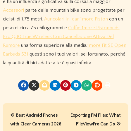
e ha un’influenza significativa sulla corsa.La maggior
Accessori
parte delle mountain bike sono progettate per
ciclisti di 1,75 metri,
Auricolari In-ear 1more Piston
con un
peso di circa 75 chilogrammi e
Cuffie 1more Pistonbuds
Pro Q30 True Wireless Con Cancellazione Attiva Del
Rumore
una forma superiore alla media.
1more Fit SE Open
Earbuds S31
questi sono i tuoi valori, sei fortunato, perché
la quantità di bici adatte a te è quasi infinita.
P
Best Android Phones
Exporting FM Files: What
o
with Clear Cameras 2026
FileViewPro Can Do