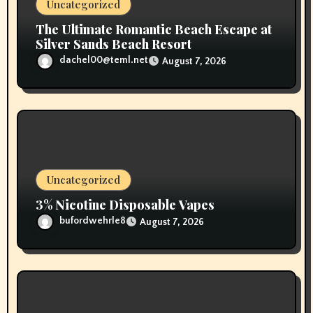
n
Uncategorized
The Ultimate Romantic Beach Escape at
Silver Sands Beach Resort
dachel00@teml.net
August 7, 2026
Uncategorized
3% Nicotine Disposable Vapes
bufordwehrle8
August 7, 2026