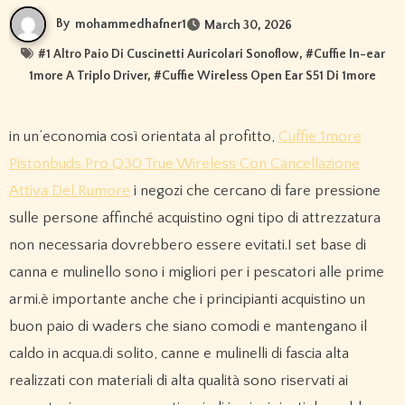
By
mohammedhafner1
March 30, 2026
#
1 Altro Paio Di Cuscinetti Auricolari Sonoflow
, #
Cuffie In-ear
1more A Triplo Driver
, #
Cuffie Wireless Open Ear S51 Di 1more
in un’economia così orientata al profitto,
Cuffie 1more
Pistonbuds Pro Q30 True Wireless Con Cancellazione
Attiva Del Rumore
i negozi che cercano di fare pressione
sulle persone affinché acquistino ogni tipo di attrezzatura
non necessaria dovrebbero essere evitati.I set base di
canna e mulinello sono i migliori per i pescatori alle prime
armi.è importante anche che i principianti acquistino un
buon paio di waders che siano comodi e mantengano il
caldo in acqua.di solito, canne e mulinelli di fascia alta
realizzati con materiali di alta qualità sono riservati ai