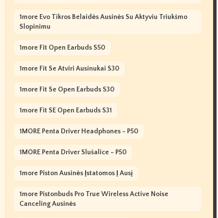
1more Evo Tikros Belaidės Ausinės Su Aktyviu Triukšmo
Slopinimu
1more Fit Open Earbuds S50
1more Fit Se Atviri Ausinukai S30
1more Fit Se Open Earbuds S30
1more Fit SE Open Earbuds S31
1MORE Penta Driver Headphones - P50
1MORE Penta Driver Slušalice - P50
1more Piston Ausinės Įstatomos Į Ausį
1more Pistonbuds Pro True Wireless Active Noise
Canceling Ausinės