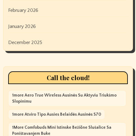
February 2026
January 2026
December 2025
Call the cloud!
1more Aero True Wireless Ausinės Su Aktyviu Triukšmo
Slopinimu
1more Atviro Tipo Ausies Belaidės Ausinės S70
1More Comfobuds Mini Istinske Bežične Slušalice Sa
Poništavanjem Buke