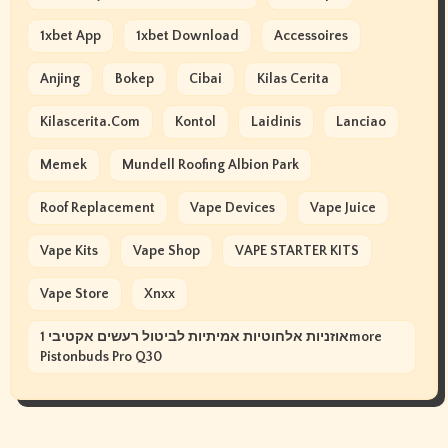
1xbet App
1xbet Download
Accessoires
Anjing
Bokep
Cibai
Kilas Cerita
Kilascerita.com
Kontol
Laidinis
Lanciao
Memek
Mundell Roofing Albion Park
Roof Replacement
Vape Devices
Vape Juice
Vape Kits
Vape Shop
VAPE STARTER KITS
Vape Store
Xnxx
אוזניות אלחוטיות אמיתיות לביטול רעשים אקטיבי 1more
Pistonbuds Pro Q30