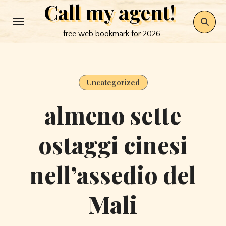
Call my agent!
Skip
to
free web bookmark for 2026
content
Uncategorized
almeno sette
ostaggi cinesi
nell’assedio del
Mali