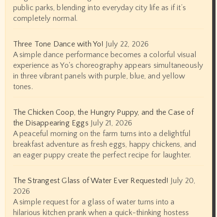
public parks, blending into everyday city life as if it’s
completely normal.
Three Tone Dance with Yo!
July 22, 2026
A simple dance performance becomes a colorful visual
experience as Yo's choreography appears simultaneously
in three vibrant panels with purple, blue, and yellow
tones.
The Chicken Coop, the Hungry Puppy, and the Case of
the Disappearing Eggs
July 21, 2026
A peaceful morning on the farm turns into a delightful
breakfast adventure as fresh eggs, happy chickens, and
an eager puppy create the perfect recipe for laughter.
The Strangest Glass of Water Ever Requested!
July 20,
2026
A simple request for a glass of water turns into a
hilarious kitchen prank when a quick-thinking hostess