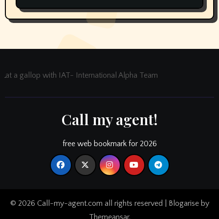
at a gallop with IAT- International Alpha Team
Call my agent!
free web bookmark for 2026
© 2026 Call-my-agent.com all rights reserved
|
Blogarise
by
Themeansar
.