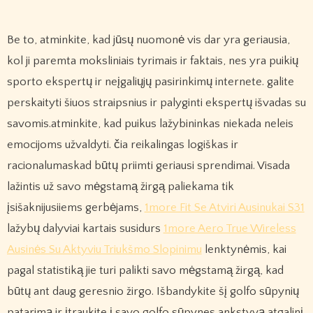
Be to, atminkite, kad jūsų nuomonė vis dar yra geriausia,
kol ji paremta moksliniais tyrimais ir faktais, nes yra puikių
sporto ekspertų ir neįgaliųjų pasirinkimų internete. galite
perskaityti šiuos straipsnius ir palyginti ekspertų išvadas su
savomis.atminkite, kad puikus lažybininkas niekada neleis
emocijoms užvaldyti. čia reikalingas logiškas ir
racionalumaskad būtų priimti geriausi sprendimai. Visada
lažintis už savo mėgstamą žirgą paliekama tik
įsišaknijusiiems gerbėjams,
1more Fit Se Atviri Ausinukai S31
lažybų dalyviai kartais susidurs
1more Aero True Wireless
Ausinės Su Aktyviu Triukšmo Slopinimu
lenktynėmis, kai
pagal statistiką jie turi palikti savo mėgstamą žirgą, kad
būtų ant daug geresnio žirgo. Išbandykite šį golfo sūpynių
patarimą ir įtraukite į savo golfo sūpynes ankstyvą atgalinį