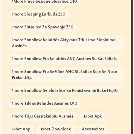
1More Prave Bežične Slušalice Q10
1more Sleeping Earbuds Z30
1more Slušalice Za Spavanje Z30
1more Sonoflow Belaidės Aktyvaus Triukšmo Slopinimo
Ausinės
1more Sonoflow Pro Belaidės ANC Ausinės Su Kaušeliais
1more Sonoflow Pro Bežične ANC Slušalice Koje Se Nose
Preko Ušiju
1more Sonoflow Se Slušalice Za Poništavanje Buke Hq30
1more Tikros Belaidės Ausinės Q10
1more Trijų Garsiakalbių Ausinės
1xbet Apk
1xbet App
1xbet Download
Accessoires