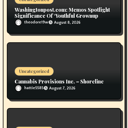
n
Washingtonpost.com: Memos Spotlight
Significance Of ‘Youthful Grownup
Smokers’
theodore19w
August 8, 2026
Uncategorized
Cannabis Provisions Inc. – Shoreline
hattie5585
August 7, 2026