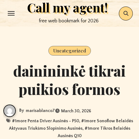
Call my agent!
Skip
to
free web bookmark for 2026
content
Uncategorized
dainininkė tikrai
puikios formos
By
marisablanco7
March 30, 2026
#
1more Penta Driver Ausinės - P50
, #
1more Sonoflow Belaidės
Aktyvaus Triukšmo Slopinimo Ausinės
, #
1more Tikros Belaidės
Ausinės Q10