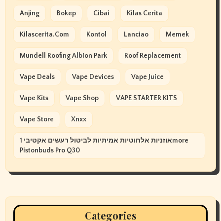
Anjing
Bokep
Cibai
Kilas Cerita
Kilascerita.com
Kontol
Lanciao
Memek
Mundell Roofing Albion Park
Roof Replacement
Vape Deals
Vape Devices
Vape Juice
Vape Kits
Vape Shop
VAPE STARTER KITS
Vape Store
Xnxx
אוזניות אלחוטיות אמיתיות לביטול רעשים אקטיבי 1more
Pistonbuds Pro Q30
Categories