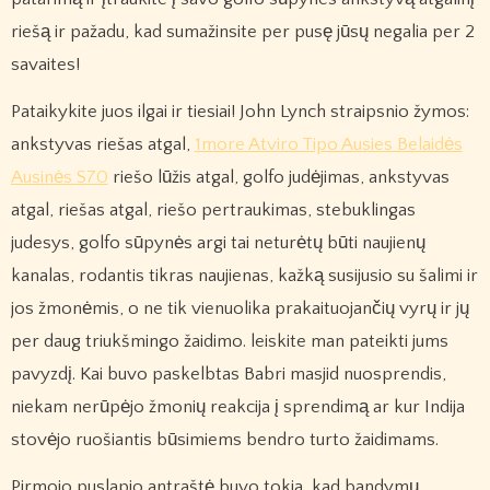
riešą ir pažadu, kad sumažinsite per pusę jūsų negalia per 2
savaites!
Pataikykite juos ilgai ir tiesiai! John Lynch straipsnio žymos:
ankstyvas riešas atgal,
1more Atviro Tipo Ausies Belaidės
Ausinės S70
riešo lūžis atgal, golfo judėjimas, ankstyvas
atgal, riešas atgal, riešo pertraukimas, stebuklingas
judesys, golfo sūpynės argi tai neturėtų būti naujienų
kanalas, rodantis tikras naujienas, kažką susijusio su šalimi ir
jos žmonėmis, o ne tik vienuolika prakaituojančių vyrų ir jų
per daug triukšmingo žaidimo. leiskite man pateikti jums
pavyzdį. Kai buvo paskelbtas Babri masjid nuosprendis,
niekam nerūpėjo žmonių reakcija į sprendimą ar kur Indija
stovėjo ruošiantis būsimiems bendro turto žaidimams.
Pirmojo puslapio antraštė buvo tokia, kad bandymų