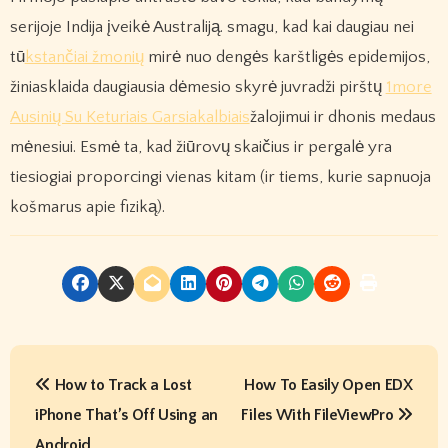
serijoje Indija įveikė Australiją. smagu, kad kai daugiau nei
tū
kstančiai žmonių
mirė nuo dengės karštligės epidemijos,
žiniasklaida daugiausia dėmesio skyrė juvradži pirštų
1more
Ausinių Su Keturiais Garsiakalbiais
žalojimui ir dhonis medaus
mėnesiui. Esmė ta, kad žiūrovų skaičius ir pergalė yra
tiesiogiai proporcingi vienas kitam (ir tiems, kurie sapnuoja
košmarus apie fiziką).
P
How to Track a Lost
How To Easily Open EDX
o
iPhone That’s Off Using an
Files With FileViewPro
s
Android