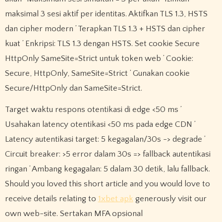
maksimal 3 sesi aktif per identitas. Aktifkan TLS 1.3, HSTS
dan cipher modern ’ Terapkan TLS 1.3 + HSTS dan cipher
kuat ’ Enkripsi: TLS 1.3 dengan HSTS. Set cookie Secure
HttpOnly SameSite=Strict untuk token web ’ Cookie:
Secure, HttpOnly, SameSite=Strict ’ Gunakan cookie
Secure/HttpOnly dan SameSite=Strict.
Target waktu respons otentikasi di edge <50 ms ’
Usahakan latency otentikasi <50 ms pada edge CDN ’
Latency autentikasi target: 5 kegagalan/30s -> degrade ’
Circuit breaker: >5 error dalam 30s => fallback autentikasi
ringan ’ Ambang kegagalan: 5 dalam 30 detik, lalu fallback.
Should you loved this short article and you would love to
receive details relating to
1xbet apk
generously visit our
own web-site. Sertakan MFA opsional