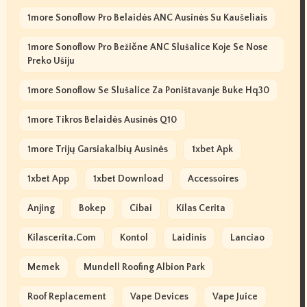
1more Sonoflow Pro Belaidės ANC Ausinės Su Kaušeliais
1more Sonoflow Pro Bežične ANC Slušalice Koje Se Nose
Preko Ušiju
1more Sonoflow Se Slušalice Za Poništavanje Buke Hq30
1more Tikros Belaidės Ausinės Q10
1more Trijų Garsiakalbių Ausinės
1xbet Apk
1xbet App
1xbet Download
Accessoires
Anjing
Bokep
Cibai
Kilas Cerita
Kilascerita.com
Kontol
Laidinis
Lanciao
Memek
Mundell Roofing Albion Park
Roof Replacement
Vape Devices
Vape Juice