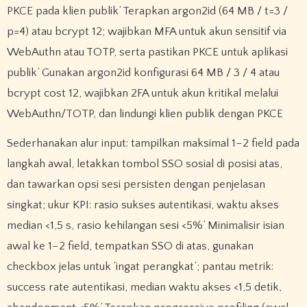
PKCE pada klien publik’ Terapkan argon2id (64 MB / t=3 /
p=4) atau bcrypt 12; wajibkan MFA untuk akun sensitif via
WebAuthn atau TOTP, serta pastikan PKCE untuk aplikasi
publik’ Gunakan argon2id konfigurasi 64 MB / 3 / 4 atau
bcrypt cost 12, wajibkan 2FA untuk akun kritikal melalui
WebAuthn/TOTP, dan lindungi klien publik dengan PKCE
Sederhanakan alur input: tampilkan maksimal 1–2 field pada
langkah awal, letakkan tombol SSO sosial di posisi atas,
dan tawarkan opsi sesi persisten dengan penjelasan
singkat; ukur KPI: rasio sukses autentikasi, waktu akses
median <1,5 s, rasio kehilangan sesi <5%’ Minimalisir isian
awal ke 1–2 field, tempatkan SSO di atas, gunakan
checkbox jelas untuk ‘ingat perangkat’; pantau metrik:
success rate autentikasi, median waktu akses <1,5 detik,