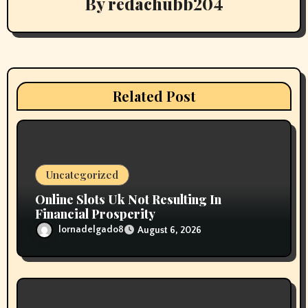
v
By
redachubb204
i
g
a
Related Post
t
i
o
Uncategorized
n
Online Slots Uk Not Resulting In
Financial Prosperity
lornadelgado8
August 6, 2026