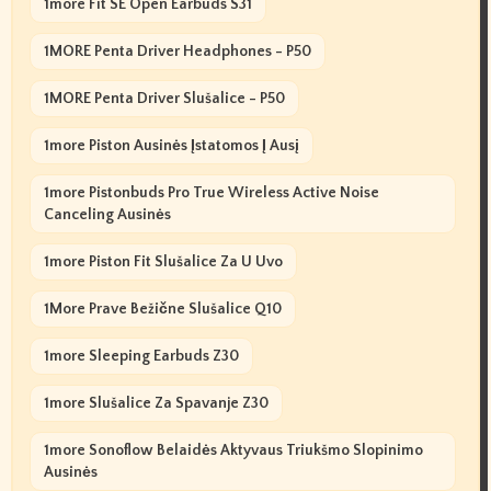
1more Fit SE Open Earbuds S31
1MORE Penta Driver Headphones - P50
1MORE Penta Driver Slušalice - P50
1more Piston Ausinės Įstatomos Į Ausį
1more Pistonbuds Pro True Wireless Active Noise
Canceling Ausinės
1more Piston Fit Slušalice Za U Uvo
1More Prave Bežične Slušalice Q10
1more Sleeping Earbuds Z30
1more Slušalice Za Spavanje Z30
1more Sonoflow Belaidės Aktyvaus Triukšmo Slopinimo
Ausinės