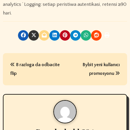
analytics ’ Logging: setiap peristiwa autentikasi, retensi ≥90
hari.
P
8 razloga da odbacite
Bybit yeni kullanıcı
o
flip
promosyonu
s
t
n
a