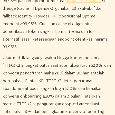
99,95% pada endpoint otentikasi ’
Tempatkan validasi
sesi
di edge (cache TTL pendek), gunakan LB aktif‑aktif dan
fallback Identity Provider; KPI operasional: uptime
endpoint ≥99,95% ’ Gunakan cache di edge untuk
pemeriksaan token singkat, LB multi‑zona dan IdP
alternatif; sasar ketersediaan endpoint otentikasi minimal
99,95%
Ukur metrik langsung: waktu hingga konten pertama
(TTFC)
<2 s
, tingkat putus saat autentikasi turun ≥
30%
, dan
konversi pendaftaran naik ≥
20%
dalam 90 hari setelah
perubahan ’ Pantau KPI: TTFC <2 detik, penurunan
abandonment pada langkah login ≥30%, dan kenaikan
konversi onboarding ≥20% dalam 3 bulan ’ Tetapkan
metrik: TTFC <2 s, pengurangan drop‑off autentikasi
setidaknya 30% dan peningkatan konversi onboarding