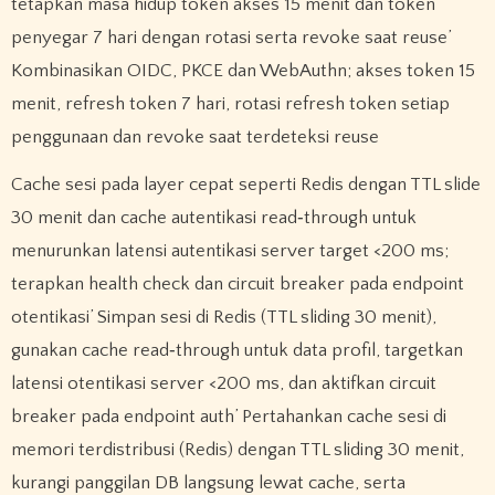
tetapkan masa hidup token akses 15 menit dan token
penyegar 7 hari dengan rotasi serta revoke saat reuse’
Kombinasikan OIDC, PKCE dan WebAuthn; akses token 15
menit, refresh token 7 hari, rotasi refresh token setiap
penggunaan dan revoke saat terdeteksi reuse
Cache sesi pada layer cepat seperti Redis dengan TTL slide
30 menit dan cache autentikasi read‑through untuk
menurunkan latensi autentikasi server target <200 ms;
terapkan health check dan circuit breaker pada endpoint
otentikasi’ Simpan sesi di Redis (TTL sliding 30 menit),
gunakan cache read‑through untuk data profil, targetkan
latensi otentikasi server <200 ms, dan aktifkan circuit
breaker pada endpoint auth’ Pertahankan cache sesi di
memori terdistribusi (Redis) dengan TTL sliding 30 menit,
kurangi panggilan DB langsung lewat cache, serta