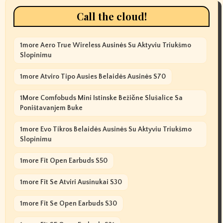
Call the cloud!
1more Aero True Wireless Ausinės Su Aktyviu Triukšmo
Slopinimu
1more Atviro Tipo Ausies Belaidės Ausinės S70
1More Comfobuds Mini Istinske Bežične Slušalice Sa
Poništavanjem Buke
1more Evo Tikros Belaidės Ausinės Su Aktyviu Triukšmo
Slopinimu
1more Fit Open Earbuds S50
1more Fit Se Atviri Ausinukai S30
1more Fit Se Open Earbuds S30