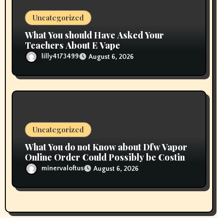
Uncategorized
What You should Have Asked Your
Teachers About E Vape
lilly4173499
August 6, 2026
Uncategorized
What You do not Know about Dfw Vapor
Online Order Could Possibly be Costing
To Greater than You Suppose
minervaloftus
August 6, 2026