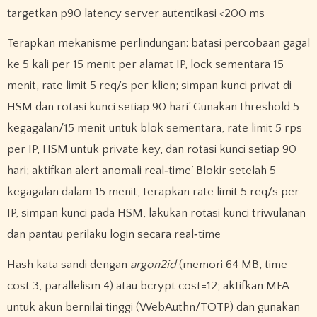
targetkan p90 latency server autentikasi <200 ms
Terapkan mekanisme perlindungan: batasi percobaan gagal
ke 5 kali per 15 menit per alamat IP, lock sementara 15
menit, rate limit 5 req/s per klien; simpan kunci privat di
HSM dan rotasi kunci setiap 90 hari’ Gunakan threshold 5
kegagalan/15 menit untuk blok sementara, rate limit 5 rps
per IP, HSM untuk private key, dan rotasi kunci setiap 90
hari; aktifkan alert anomali real‑time’ Blokir setelah 5
kegagalan dalam 15 menit, terapkan rate limit 5 req/s per
IP, simpan kunci pada HSM, lakukan rotasi kunci triwulanan
dan pantau perilaku login secara real‑time
Hash kata sandi dengan
argon2id
(memori 64 MB, time
cost 3, parallelism 4) atau bcrypt cost=12; aktifkan MFA
untuk akun bernilai tinggi (WebAuthn/TOTP) dan gunakan