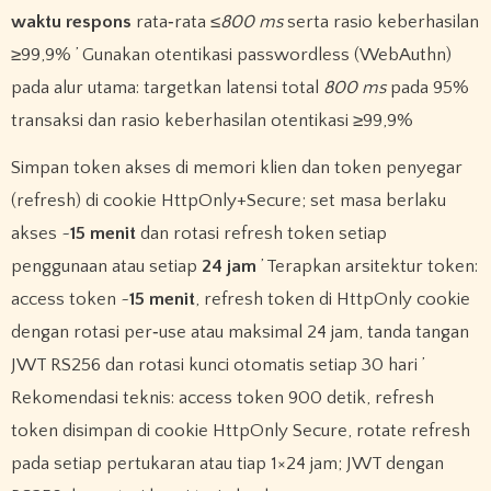
waktu respons
rata‑rata
≤800 ms
serta rasio keberhasilan
≥99,9% ’ Gunakan otentikasi passwordless (WebAuthn)
pada alur utama: targetkan latensi total
800 ms
pada 95%
transaksi dan rasio keberhasilan otentikasi ≥99,9%
Simpan token akses di memori klien dan token penyegar
(refresh) di cookie HttpOnly+Secure; set masa berlaku
akses ~
15 menit
dan rotasi refresh token setiap
penggunaan atau setiap
24 jam
’ Terapkan arsitektur token:
access token ~
15 menit
, refresh token di HttpOnly cookie
dengan rotasi per‑use atau maksimal 24 jam, tanda tangan
JWT RS256 dan rotasi kunci otomatis setiap 30 hari ’
Rekomendasi teknis: access token 900 detik, refresh
token disimpan di cookie HttpOnly Secure, rotate refresh
pada setiap pertukaran atau tiap 1×24 jam; JWT dengan