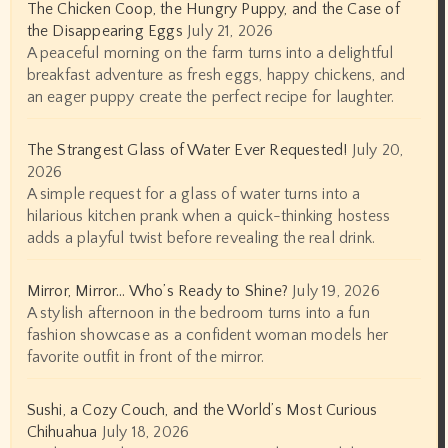
The Chicken Coop, the Hungry Puppy, and the Case of
the Disappearing Eggs
July 21, 2026
A peaceful morning on the farm turns into a delightful
breakfast adventure as fresh eggs, happy chickens, and
an eager puppy create the perfect recipe for laughter.
The Strangest Glass of Water Ever Requested!
July 20,
2026
A simple request for a glass of water turns into a
hilarious kitchen prank when a quick-thinking hostess
adds a playful twist before revealing the real drink.
Mirror, Mirror… Who’s Ready to Shine?
July 19, 2026
A stylish afternoon in the bedroom turns into a fun
fashion showcase as a confident woman models her
favorite outfit in front of the mirror.
Sushi, a Cozy Couch, and the World’s Most Curious
Chihuahua
July 18, 2026