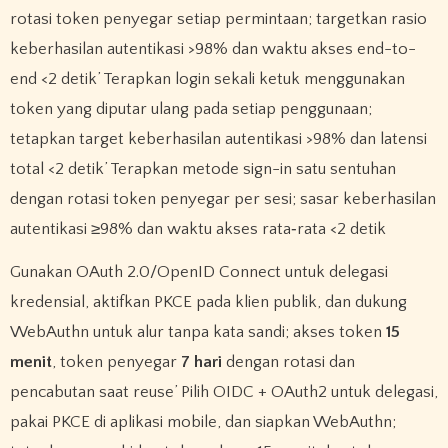
rotasi token penyegar setiap permintaan; targetkan rasio
keberhasilan autentikasi >98% dan waktu akses end-to-
end <2 detik’ Terapkan login sekali ketuk menggunakan
token yang diputar ulang pada setiap penggunaan;
tetapkan target keberhasilan autentikasi >98% dan latensi
total <2 detik’ Terapkan metode sign-in satu sentuhan
dengan rotasi token penyegar per sesi; sasar keberhasilan
autentikasi ≥98% dan waktu akses rata‑rata <2 detik
Gunakan OAuth 2.0/OpenID Connect untuk delegasi
kredensial, aktifkan PKCE pada klien publik, dan dukung
WebAuthn untuk alur tanpa kata sandi; akses token
15
menit
, token penyegar
7 hari
dengan rotasi dan
pencabutan saat reuse’ Pilih OIDC + OAuth2 untuk delegasi,
pakai PKCE di aplikasi mobile, dan siapkan WebAuthn;