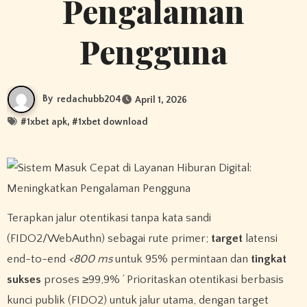
Pengalaman
Pengguna
By
redachubb204
April 1, 2026
#
1xbet apk
, #
1xbet download
Terapkan jalur otentikasi tanpa kata sandi
(FIDO2/WebAuthn) sebagai rute primer;
target
latensi
end-to-end
<800 ms
untuk 95% permintaan dan
tingkat
sukses
proses ≥99,9% ’ Prioritaskan otentikasi berbasis
kunci publik (FIDO2) untuk jalur utama, dengan target