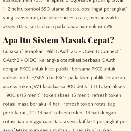
abandonment <5%’ Terapkan progressive profiling (awal
1–2 field), tombol SSO utama di atas, opsi ‘ingat perangkat’
yang transparan, dan ukur: success rate, median waktu
akses <1.5 s, serta churn pada tahap autentikasi <5%
Apa Itu Sistem Masuk Cepat?
Gunakan ’ Terapkan ’ Pilih OAuth 2.0 + OpenID Connect ’
OAuth2 + OIDC ’ kerangka otentikasi berbasis OAuth
dengan PKCE untuk klien publik ’ bersama PKCE untuk
aplikasi mobile/SPA ’ dan PKCE pada klien publik. Tetapkan
access token JWT kadaluarsa 900 detik ’ TTL token akses
= 900 s (15 menit) ’ token akses: 15 menit; refresh token
rotasi, masa berlaku 14 hari ’ refresh token rotasi tiap
pertukaran, TTL 14 hari ’ refresh token: 14 hari dengan
rotasi tiap penggunaan. Batasi sesi aktif ke 3 perangkat per
akun ’ Maksimum sesi simultan = 3 per akun ’ Izinkan