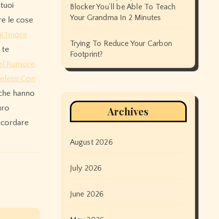
 tuoi
Blocker You’ll be Able To Teach
Your Grandma In 2 Minutes
re le cose
ni 1more
Trying To Reduce Your Carbon
 te
Footprint?
Del Rumore
reless Con
 che hanno
uro
Archives
ricordare
August 2026
July 2026
June 2026