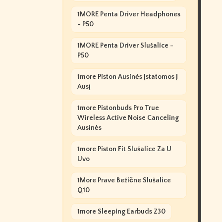
1MORE Penta Driver Headphones
- P50
1MORE Penta Driver Slušalice -
P50
1more Piston Ausinės Įstatomos Į
Ausį
1more Pistonbuds Pro True
Wireless Active Noise Canceling
Ausinės
1more Piston Fit Slušalice Za U
Uvo
1More Prave Bežične Slušalice
Q10
1more Sleeping Earbuds Z30