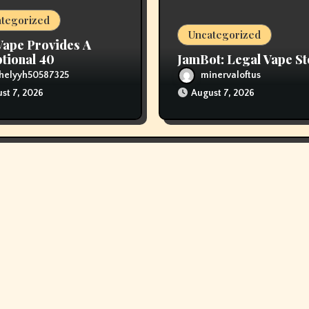
tegorized
Uncategorized
Vape Provides A
tional 40
JamBot: Legal Vape St
helyyh50587325
minervaloftus
st 7, 2026
August 7, 2026