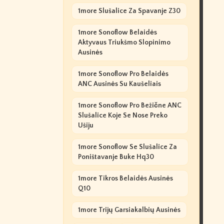
1more Slušalice Za Spavanje Z30
1more Sonoflow Belaidės
Aktyvaus Triukšmo Slopinimo
Ausinės
1more Sonoflow Pro Belaidės
ANC Ausinės Su Kaušeliais
1more Sonoflow Pro Bežične ANC
Slušalice Koje Se Nose Preko
Ušiju
1more Sonoflow Se Slušalice Za
Poništavanje Buke Hq30
1more Tikros Belaidės Ausinės
Q10
1more Trijų Garsiakalbių Ausinės