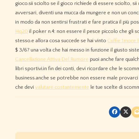
gioco.sii sciolto se il gioco richiede di essere sciolto, s
avversari, diventi una mucca da mungere e non un concor
in modo da non sentirsi frustrati e fare pratica il più p
Hq20
il poker n.4: non essere il pesce piccolo che gli s
stesso.e allora cosa succede se hai vinto
Cuffie 1more 
$ 3/6? una volta che hai messo in funzione il giusto s
Cancellazione Attiva Del Rumore
puoi anche fare qualc
libri sportivi.in fin dei conti, devi ricordare che le sc
business.anche se potrebbe non essere male provarci qu
che devi
valutare costantemente
le tue scelte di scomm
P