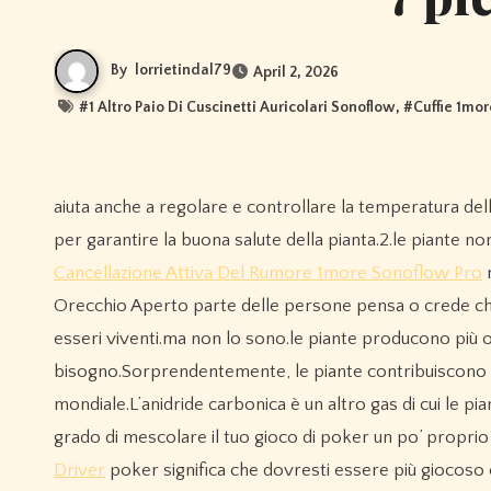
By
lorrietindal79
April 2, 2026
#
1 Altro Paio Di Cuscinetti Auricolari Sonoflow
, #
Cuffie 1mo
aiuta anche a regolare e controllare la temperatura della pianta, che, come scoprirai più avanti, è anche un fattore importante
per garantire la buona salute della pianta.2.le piante no
Cancellazione Attiva Del Rumore 1more Sonoflow Pro
m
Orecchio Aperto parte delle persone pensa o crede che
esseri viventi.ma non lo sono.le piante producono più o
bisogno.Sorprendentemente, le piante contribuiscono all
mondiale.L’anidride carbonica è un altro gas di cui le pi
grado di mescolare il tuo gioco di poker un po’ proprio
Driver
poker significa che dovresti essere più giocoso 