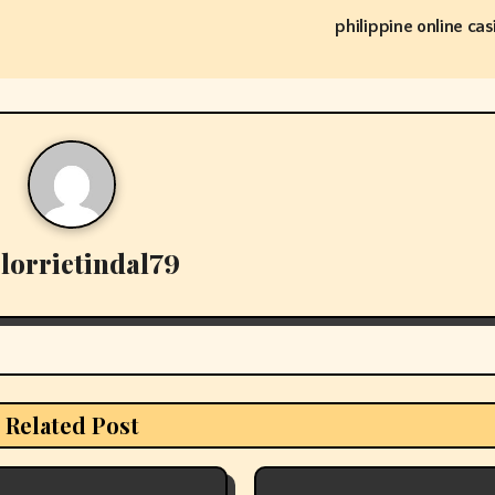
philippine online cas
y
lorrietindal79
Related Post