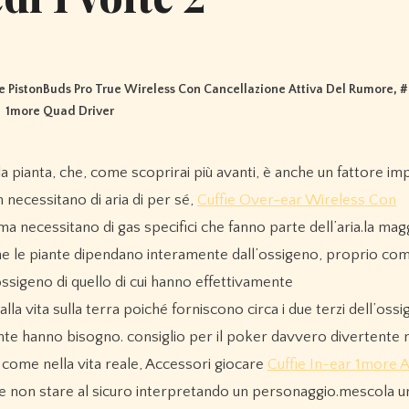
re PistonBuds Pro True Wireless Con Cancellazione Attiva Del Rumore
, #
1more Quad Driver
n necessitano di aria di per sé,
Cuffie Over-ear Wireless Con
a necessitano di gas specifici che fanno parte dell’aria.la mag
 le piante dipendano interamente dall’ossigeno, proprio come 
ssigeno di quello di cui hanno effettivamente
a vita sulla terra poiché forniscono circa i due terzi dell’oss
ante hanno bisogno. consiglio per il poker davvero divertente n.3
 come nella vita reale, Accessori giocare
Cuffie In-ear 1more A
e non stare al sicuro interpretando un personaggio.mescola un 