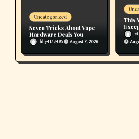
Unca
o
Uncategorized
This 
n
Excep
Seven Tricks About Vape
Hardware Deals You
et
would like You Knew
lilly4173499
August 7, 2026
Augu
Before