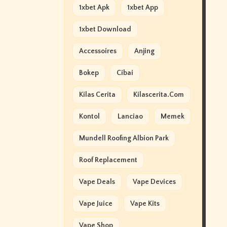
1xbet Apk
1xbet App
1xbet Download
Accessoires
Anjing
Bokep
Cibai
Kilas Cerita
Kilascerita.com
Kontol
Lanciao
Memek
Mundell Roofing Albion Park
Roof Replacement
Vape Deals
Vape Devices
Vape Juice
Vape Kits
Vape Shop