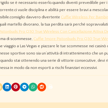
ii rigido se è necessario esserlo.quando diventi prevedibile per i
rente.ci vuole disciplina e abilità per essere bravi a mescola
ossibile.consiglio davvero divertente
Cuffie Wireless Per Bambi
quali martello divorano, la tua perdita sarà perché sopravvaluti
Pistonbuds Pro Q30 True Wireless Con Cancellazione Attiva 
istema di scommesse,
Cuffie 1more Pistonbuds Pro Q30 True Wi
he viaggio a Las Vegas e piazzare le tue scommesse nei casinò
ommesse sportive sono sia un’attività di intrattenimento che un p
ando stai ottenendo una serie di vittorie consecutive, devi 
essa in modo da non esporti a rischi finanziari eccessivi.