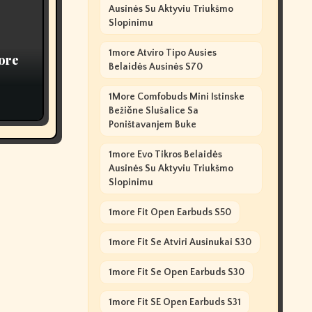
Ausinės Su Aktyviu Triukšmo
Slopinimu
1more Atviro Tipo Ausies
ore
Belaidės Ausinės S70
1More Comfobuds Mini Istinske
Bežične Slušalice Sa
Poništavanjem Buke
1more Evo Tikros Belaidės
Ausinės Su Aktyviu Triukšmo
Slopinimu
1more Fit Open Earbuds S50
1more Fit Se Atviri Ausinukai S30
1more Fit Se Open Earbuds S30
1more Fit SE Open Earbuds S31