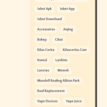
1xbet Apk
1xbet App
1xbet Download
Accessoires
Anjing
Bokep
Cibai
Kilas Cerita
Kilascerita.com
Kontol
Laidinis
Lanciao
Memek
Mundell Roofing Albion Park
Roof Replacement
Vape Devices
Vape Juice