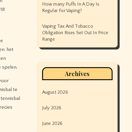
en
How many Puffs In A Day Is
 18
Regular For Vaping?
Vaping Tax And Tobacco
Obligation Rises Set Out In Price
Range
De
en. het
sen
 spelen.
Archives
 voor
nisbal te
August 2026
 tennisbal
recies
July 2026
June 2026