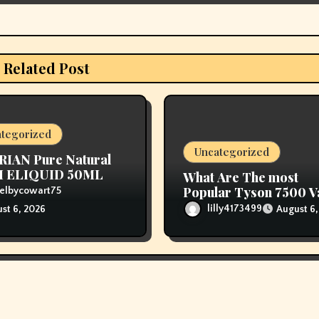
Related Post
tegorized
Uncategorized
RIAN Pure Natural
 ELIQUID 50ML
What Are The most
Popular Tyson 7500 V
elbycowart75
Flavors Obtainable?
lilly4173499
August 6,
st 6, 2026