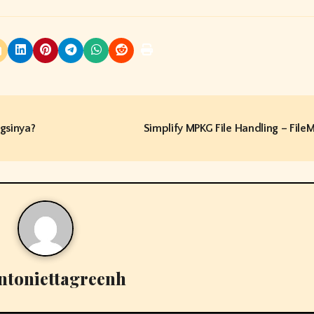
ngsinya?
Simplify MPKG File Handling – File
ntoniettagreenh