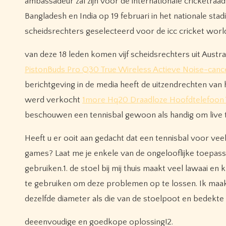
ambassadeur zal zijn voor de internationale cricketra
Bangladesh en India op 19 februari in het nationale stad
scheidsrechters geselecteerd voor de icc cricket worl
van deze 18 leden komen vijf scheidsrechters uit Austral
PistonBuds Pro Q30 True Wireless Actieve Noise-canc
berichtgeving in de media heeft de uitzendrechten van
werd verkocht
1more Hq20 Draadloze Hoofdtelefoon 
beschouwen een tennisbal gewoon als handig om live t
Heeft u er ooit aan gedacht dat een tennisbal voor vee
games? Laat me je enkele van de ongelooflijke toepassi
gebruiken.1. de stoel bij mij thuis maakt veel lawaai en 
te gebruiken om deze problemen op te lossen. Ik maakt
dezelfde diameter als die van de stoelpoot en bedekte 
deeenvoudige en goedkope oplossing!2.