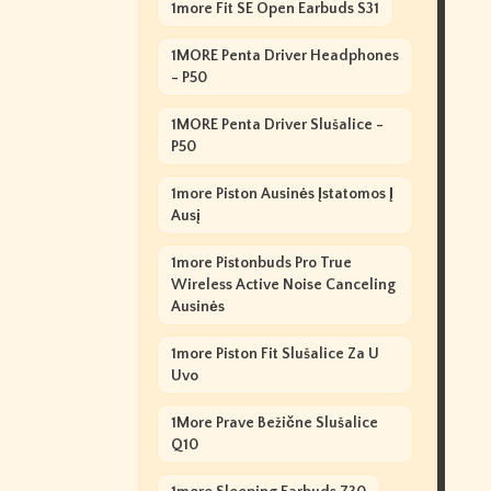
1more Fit SE Open Earbuds S31
1MORE Penta Driver Headphones
- P50
1MORE Penta Driver Slušalice -
P50
1more Piston Ausinės Įstatomos Į
Ausį
1more Pistonbuds Pro True
Wireless Active Noise Canceling
Ausinės
1more Piston Fit Slušalice Za U
Uvo
1More Prave Bežične Slušalice
Q10