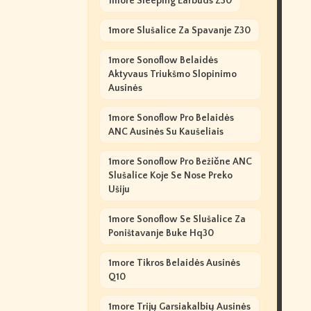
1more Sleeping Earbuds Z30
1more Slušalice Za Spavanje Z30
1more Sonoflow Belaidės
Aktyvaus Triukšmo Slopinimo
Ausinės
1more Sonoflow Pro Belaidės
ANC Ausinės Su Kaušeliais
1more Sonoflow Pro Bežične ANC
Slušalice Koje Se Nose Preko
Ušiju
1more Sonoflow Se Slušalice Za
Poništavanje Buke Hq30
1more Tikros Belaidės Ausinės
Q10
1more Trijų Garsiakalbių Ausinės