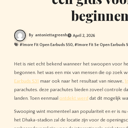
beginnen
By
antoniettagreenh
April 2, 2026
#
1more Fit Open Earbuds S50
, #
1more Fit Se Open Earbuds 
Het is niet echt bekend wanneer het swoopen voor het eerst is begonnen, hoewel het zeker in de afgelopen twintig jaar is
begonnen. het was een mix van mensen die op zoek w
Earbuds S31
maar ook naar het resultaat van nieuwe,
1
parachutes. deze parachutes bieden zoveel controle d
landen. Toen eenmaal
ontdekt werd
dat dit mogelijk w
Swooping wint momenteel aan populariteit en er is nu
het Dhaka-stadion zal de locatie zijn voor de openings