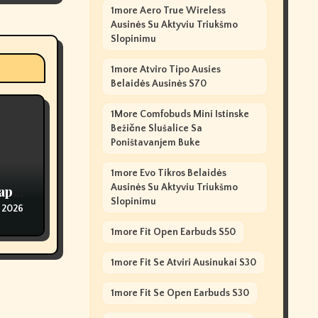
1more Aero True Wireless
Ausinės Su Aktyviu Triukšmo
Slopinimu
1more Atviro Tipo Ausies
Belaidės Ausinės S70
1More Comfobuds Mini Istinske
Bežične Slušalice Sa
Poništavanjem Buke
1more Evo Tikros Belaidės
Ausinės Su Aktyviu Triukšmo
ape
Slopinimu
 2026
1more Fit Open Earbuds S50
1more Fit Se Atviri Ausinukai S30
1more Fit Se Open Earbuds S30