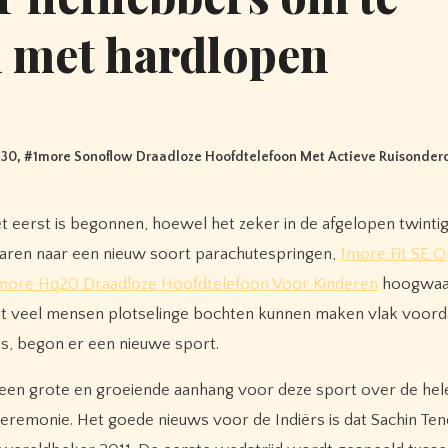
 met hardlopen
S30
, #
1more Sonoflow Draadloze Hoofdtelefoon Met Actieve Ruisonder
aren naar een nieuw soort parachutespringen,
1more Fit SE 
more Hq20 Draadloze Hoofdtelefoon Voor Kinderen
hoogwaa
at veel mensen plotselinge bochten kunnen maken vlak voord
as, begon er een nieuwe sport.
 een grote en groeiende aanhang voor deze sport over de hel
ceremonie. Het goede nieuws voor de Indiërs is dat Sachin Ten