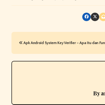
P
Apk Android System Key Verifier – Apa Itu dan Fu
o
s
t
n
a
v
By
a
i