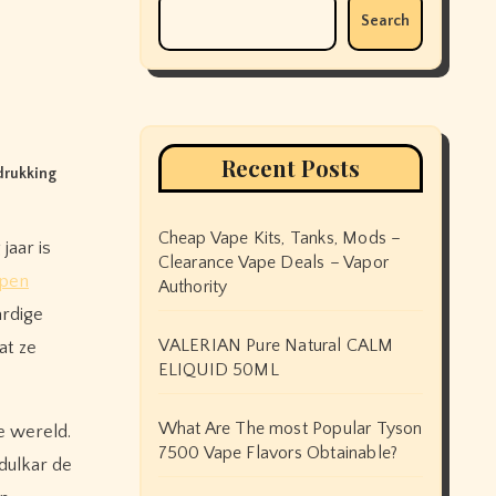
Search
Recent Posts
drukking
Cheap Vape Kits, Tanks, Mods –
Clearance Vape Deals – Vapor
Open
Authority
rdige
VALERIAN Pure Natural CALM
at ze
ELIQUID 50ML
What Are The most Popular Tyson
e wereld.
7500 Vape Flavors Obtainable?
dulkar de