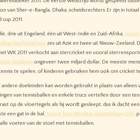
adwereldbeker 2011. De eerste wedstrijd wordt gespeeld tuss
ion van Sher-e-Bangla, Dhaka. scheidsrechters Er zijn in totaal
d cup 2011.
ië, drie uit Engeland, één uit West-Indië en Zuid-Afrika,
1more
elling Hoofdtelefoon
zes uit Azië en twee uit Nieuw-Zeeland. 
 het WK 2011 verkocht aan stercricket en vooral sterrensport
Voor Kinderen
ongeveer twee miljard dollar. De meeste men
ennis te spelen, of kinderen gebruiken hem ook om cricket te
l andere doeleinden kan worden gebruikt in plaats van alleen
ngen van tennisballen en enkele trucs vertellen door een ten
krast op de vloertegels als hij wordt gesleept. dus ik dacht een
e een gat in de bal,
1more True Wireless Koptelefoon Q20
p
alle voeten van de stoel met tennisballen.