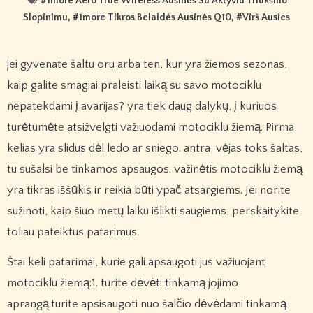
#
1more Aero True Wireless Ausinės Su Aktyviu Triukšmo
Slopinimu
, #
1more Tikros Belaidės Ausinės Q10
, #
Virš Ausies
jei gyvenate šaltu oru arba ten, kur yra žiemos sezonas,
kaip galite smagiai praleisti laiką su savo motociklu
nepatekdami į avarijas? yra tiek daug dalykų, į kuriuos
turėtumėte atsižvelgti važiuodami motociklu žiemą. Pirma,
kelias yra slidus dėl ledo ar sniego. antra, vėjas toks šaltas,
tu sušalsi be tinkamos apsaugos. važinėtis motociklu žiemą
yra tikras iššūkis ir reikia būti ypač atsargiems. Jei norite
sužinoti, kaip šiuo metų laiku išlikti saugiems, perskaitykite
toliau pateiktus patarimus.
Štai keli patarimai, kurie gali apsaugoti jus važiuojant
motociklu žiemą:1. turite dėvėti tinkamą jojimo
aprangą.turite apsisaugoti nuo šalčio dėvėdami tinkamą