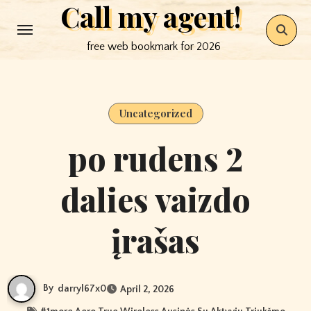
Call my agent!
Skip
to
free web bookmark for 2026
content
Uncategorized
po rudens 2
dalies vaizdo
įrašas
By
darryl67x0
April 2, 2026