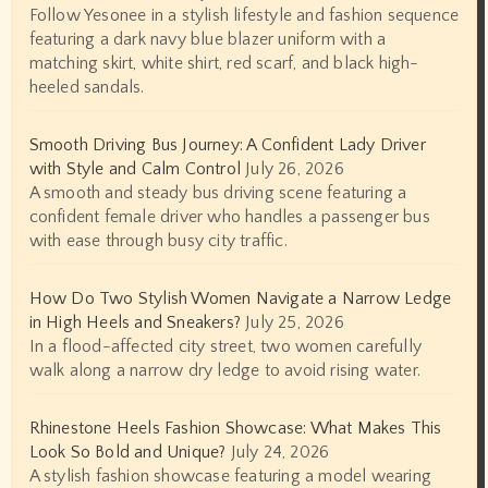
Follow Yesonee in a stylish lifestyle and fashion sequence
featuring a dark navy blue blazer uniform with a
matching skirt, white shirt, red scarf, and black high-
heeled sandals.
Smooth Driving Bus Journey: A Confident Lady Driver
with Style and Calm Control
July 26, 2026
A smooth and steady bus driving scene featuring a
confident female driver who handles a passenger bus
with ease through busy city traffic.
How Do Two Stylish Women Navigate a Narrow Ledge
in High Heels and Sneakers?
July 25, 2026
In a flood-affected city street, two women carefully
walk along a narrow dry ledge to avoid rising water.
Rhinestone Heels Fashion Showcase: What Makes This
Look So Bold and Unique?
July 24, 2026
A stylish fashion showcase featuring a model wearing