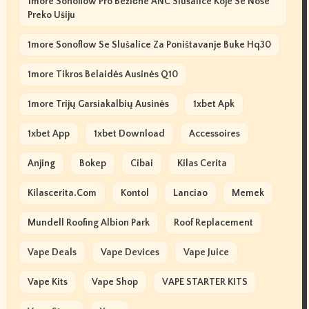
1more Sonoflow Pro Bežične ANC Slušalice Koje Se Nose
Preko Ušiju
1more Sonoflow Se Slušalice Za Poništavanje Buke Hq30
1more Tikros Belaidės Ausinės Q10
1more Trijų Garsiakalbių Ausinės
1xbet Apk
1xbet App
1xbet Download
Accessoires
Anjing
Bokep
Cibai
Kilas Cerita
Kilascerita.com
Kontol
Lanciao
Memek
Mundell Roofing Albion Park
Roof Replacement
Vape Deals
Vape Devices
Vape Juice
Vape Kits
Vape Shop
VAPE STARTER KITS