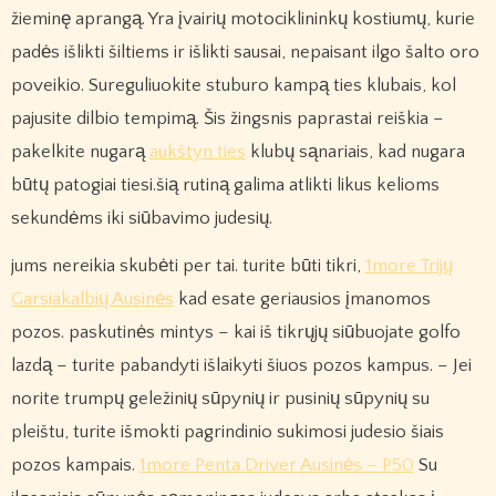
žieminę aprangą. Yra įvairių motociklininkų kostiumų, kurie
padės išlikti šiltiems ir išlikti sausai, nepaisant ilgo šalto oro
poveikio. Sureguliuokite stuburo kampą ties klubais, kol
pajusite dilbio tempimą. Šis žingsnis paprastai reiškia –
pakelkite nugarą
aukštyn ties
klubų sąnariais, kad nugara
būtų patogiai tiesi.šią rutiną galima atlikti likus kelioms
sekundėms iki siūbavimo judesių.
jums nereikia skubėti per tai. turite būti tikri,
1more Trijų
Garsiakalbių Ausinės
kad esate geriausios įmanomos
pozos. paskutinės mintys – kai iš tikrųjų siūbuojate golfo
lazdą – turite pabandyti išlaikyti šiuos pozos kampus. – Jei
norite trumpų geležinių sūpynių ir pusinių sūpynių su
pleištu, turite išmokti pagrindinio sukimosi judesio šiais
pozos kampais.
1more Penta Driver Ausinės – P50
Su