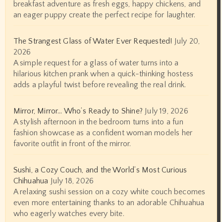
breakfast adventure as fresh eggs, happy chickens, and
an eager puppy create the perfect recipe for laughter.
The Strangest Glass of Water Ever Requested!
July 20,
2026
A simple request for a glass of water turns into a
hilarious kitchen prank when a quick-thinking hostess
adds a playful twist before revealing the real drink.
Mirror, Mirror… Who’s Ready to Shine?
July 19, 2026
A stylish afternoon in the bedroom turns into a fun
fashion showcase as a confident woman models her
favorite outfit in front of the mirror.
Sushi, a Cozy Couch, and the World’s Most Curious
Chihuahua
July 18, 2026
A relaxing sushi session on a cozy white couch becomes
even more entertaining thanks to an adorable Chihuahua
who eagerly watches every bite.