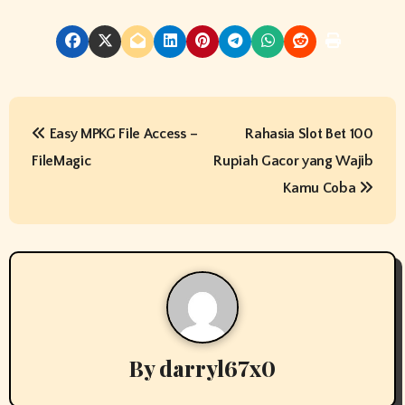
P
Easy MPKG File Access –
Rahasia Slot Bet 100
o
FileMagic
Rupiah Gacor yang Wajib
s
Kamu Coba
t
n
a
v
By
darryl67x0
i