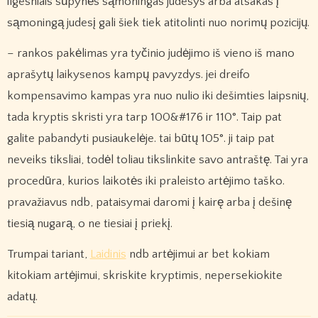
ilgesniais sūpynės sąmoningas judesys arba atsakas į
sąmoningą judesį gali šiek tiek atitolinti nuo norimų pozicijų.
– rankos pakėlimas yra tyčinio judėjimo iš vieno iš mano
aprašytų laikysenos kampų pavyzdys. jei dreifo
kompensavimo kampas yra nuo nulio iki dešimties laipsnių,
tada kryptis skristi yra tarp 100&#176 ir 110°. Taip pat
galite pabandyti pusiaukelėje. tai būtų 105°. ji taip pat
neveiks tiksliai, todėl toliau tikslinkite savo antraštę. Tai yra
procedūra, kurios laikotės iki praleisto artėjimo taško.
pravažiavus ndb, pataisymai daromi į kairę arba į dešinę
tiesią nugarą, o ne tiesiai į priekį.
Trumpai tariant,
Laidinis
ndb artėjimui ar bet kokiam
kitokiam artėjimui, skriskite kryptimis, nepersekiokite
adatų.