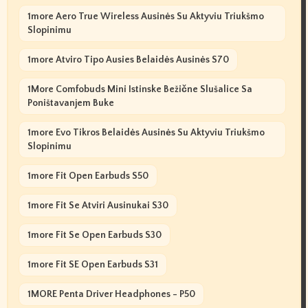
1more Aero True Wireless Ausinės Su Aktyviu Triukšmo
Slopinimu
1more Atviro Tipo Ausies Belaidės Ausinės S70
1More Comfobuds Mini Istinske Bežične Slušalice Sa
Poništavanjem Buke
1more Evo Tikros Belaidės Ausinės Su Aktyviu Triukšmo
Slopinimu
1more Fit Open Earbuds S50
1more Fit Se Atviri Ausinukai S30
1more Fit Se Open Earbuds S30
1more Fit SE Open Earbuds S31
1MORE Penta Driver Headphones - P50