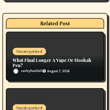
g
a
t
Related Post
i
o
n
Uncategorized
What Final Longer A Vape Or Hookah
Pen?
carleyfoulds0
August 7, 2026
Uncategorized