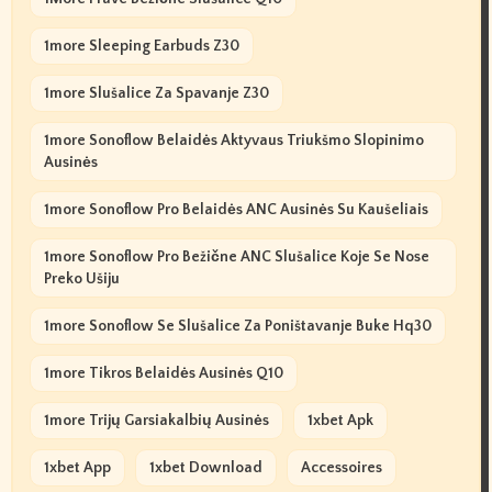
1more Sleeping Earbuds Z30
1more Slušalice Za Spavanje Z30
1more Sonoflow Belaidės Aktyvaus Triukšmo Slopinimo
Ausinės
1more Sonoflow Pro Belaidės ANC Ausinės Su Kaušeliais
1more Sonoflow Pro Bežične ANC Slušalice Koje Se Nose
Preko Ušiju
1more Sonoflow Se Slušalice Za Poništavanje Buke Hq30
1more Tikros Belaidės Ausinės Q10
1more Trijų Garsiakalbių Ausinės
1xbet Apk
1xbet App
1xbet Download
Accessoires