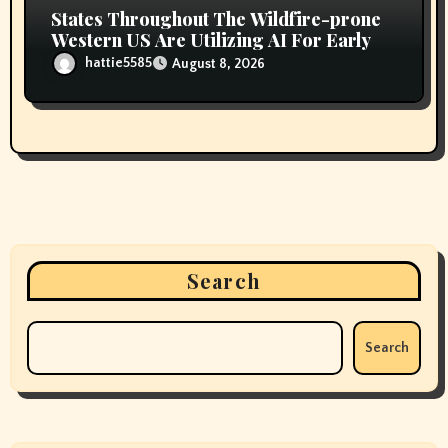
States Throughout The Wildfire-prone
Western US Are Utilizing AI For Early
hattie5585
August 8, 2026
Search
Search