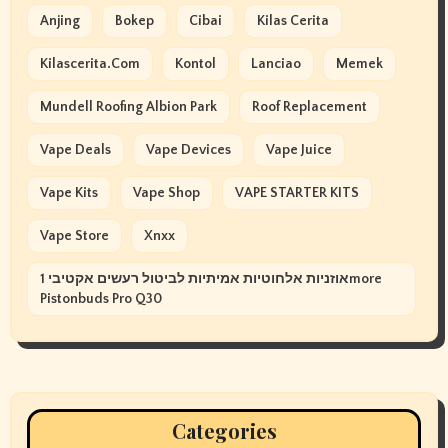
Anjing
Bokep
Cibai
Kilas Cerita
Kilascerita.com
Kontol
Lanciao
Memek
Mundell Roofing Albion Park
Roof Replacement
Vape Deals
Vape Devices
Vape Juice
Vape Kits
Vape Shop
VAPE STARTER KITS
Vape Store
Xnxx
אוזניות אלחוטיות אמיתיות לביטול רעשים אקטיבי 1more
Pistonbuds Pro Q30
Categories