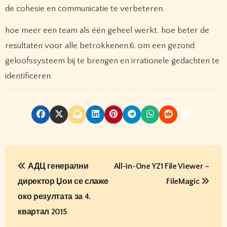
de cohesie en communicatie te verbeteren.
hoe meer een team als één geheel werkt, hoe beter de
resultaten voor alle betrokkenen.6. om een ​​gezond
geloofssysteem bij te brengen en irrationele gedachten te
identificeren.
P
АДЦ генерални
All-in-One YZ1 File Viewer –
o
директор Џои се слаже
FileMagic
s
око резултата за 4.
t
квартал 2015