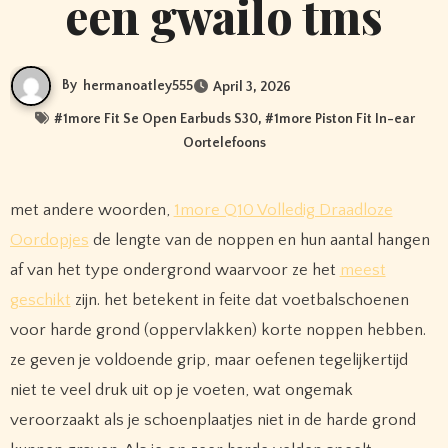
een gwailo tms
By
hermanoatley555
April 3, 2026
#
1more Fit Se Open Earbuds S30
, #
1more Piston Fit In-ear
Oortelefoons
met andere woorden,
1more Q10 Volledig Draadloze
Oordopjes
de lengte van de noppen en hun aantal hangen
af ​​van het type ondergrond waarvoor ze het
meest
geschikt
zijn. het betekent in feite dat voetbalschoenen
voor harde grond (oppervlakken) korte noppen hebben.
ze geven je voldoende grip, maar oefenen tegelijkertijd
niet te veel druk uit op je voeten, wat ongemak
veroorzaakt als je schoenplaatjes niet in de harde grond