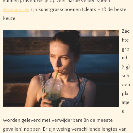
kunnen graven. Als je op zeer harde velden speelt,
Accessoires
zijn kunstgrasschoenen (cleats – tf) de beste
keuze.
Zac
hte
gro
nd
(sg)
sch
oen
pla
atje
s
worden geleverd met verwijderbare (in de meeste
gevallen) noppen. Er zijn weinig verschillende lengtes van