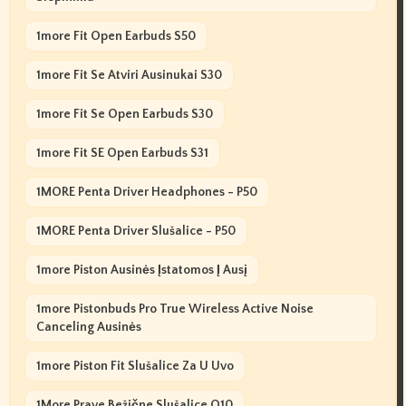
1more Fit Open Earbuds S50
1more Fit Se Atviri Ausinukai S30
1more Fit Se Open Earbuds S30
1more Fit SE Open Earbuds S31
1MORE Penta Driver Headphones - P50
1MORE Penta Driver Slušalice - P50
1more Piston Ausinės Įstatomos Į Ausį
1more Pistonbuds Pro True Wireless Active Noise
Canceling Ausinės
1more Piston Fit Slušalice Za U Uvo
1More Prave Bežične Slušalice Q10