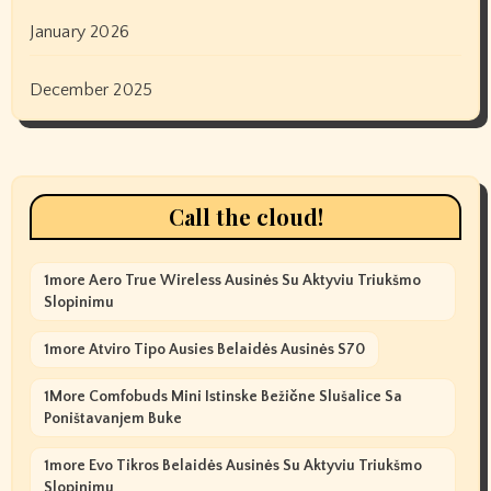
January 2026
December 2025
Call the cloud!
1more Aero True Wireless Ausinės Su Aktyviu Triukšmo
Slopinimu
1more Atviro Tipo Ausies Belaidės Ausinės S70
1More Comfobuds Mini Istinske Bežične Slušalice Sa
Poništavanjem Buke
1more Evo Tikros Belaidės Ausinės Su Aktyviu Triukšmo
Slopinimu