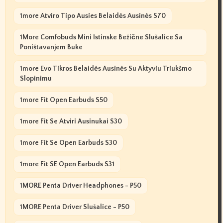
1more Atviro Tipo Ausies Belaidės Ausinės S70
1More Comfobuds Mini Istinske Bežične Slušalice Sa
Poništavanjem Buke
1more Evo Tikros Belaidės Ausinės Su Aktyviu Triukšmo
Slopinimu
1more Fit Open Earbuds S50
1more Fit Se Atviri Ausinukai S30
1more Fit Se Open Earbuds S30
1more Fit SE Open Earbuds S31
1MORE Penta Driver Headphones - P50
1MORE Penta Driver Slušalice - P50