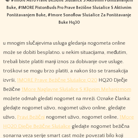
#
1more Aero Prave Bežične Slušalice S Aktivnim Poništavanjem
Buke
, #
1MORE PistonBuds Pro Prave Bežične Slušalice S Aktivnim
Poništavanjem Buke
, #
1more Sonoflow Slušalice Za Poništavanje
Buke Hq30
u mnogim slučajevima usluga gledanja nogometa online
može se dobiti besplatno. u nekim situacijama, međutim,
trebali biste platiti manji iznos za dobivanje ove usluge.
troškovi se mogu brzo platiti, a nakon što se transakcija
izvrši,
1MORE Prave Bežične Slušalice Q20
HQ20 Dječje
Bežične
1More Naglavne Slušalice S Klipnim Mehanizmom
možete odmah gledati nogomet na mreži. Oznake članka:
gledajte nogomet uživo, nogomet uživo online, gledajte
uživo,
Pravi Bežični
nogomet uživo, nogomet online,
1More
HQ20 Dječje Bežične Slušalice
gledajte nogomet bežična
sonarna veza serije smart cast može povezati bilo koji