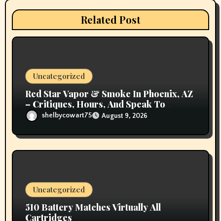
t
i
Related Post
o
n
Uncategorized
Red Star Vapor & Smoke In Phoenix, AZ
– Critiques, Hours, And Speak To
Details
shelbycowart75
August 9, 2026
Uncategorized
510 Battery Matches Virtually All
Cartridges