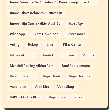
1more Sonoflow Se Slušalice Za Poništavanje Buke Hq30
1more Tikros Belaidės Ausinės Q10
1more Trijų Garsiakalbių Ausinės
1xbet Apk
1xbet App
1xbet Download
Accessoires
Anjing
Bokep
Cibai
Kilas Cerita
Kilascerita.com
Kontol
Lanciao
Memek
Mundell Roofing Albion Park
Roof Replacement
Vape Clearance
Vape Deals
Vape Devices
Vape Juice
Vape Kits
Vape Shop
VAPE STARTER KITS
Vape Store
Xnxx