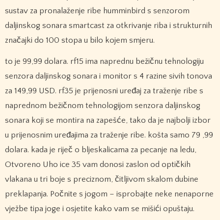
sustav za pronalaženje ribe humminbird s senzorom
daljinskog sonara smartcast za otkrivanje riba i strukturnih
značajki do 100 stopa u bilo kojem smjeru.
to je 99,99 dolara. rf15 ima naprednu bežičnu tehnologiju
senzora daljinskog sonara i monitor s 4 razine sivih tonova
za 149,99 USD. rf35 je prijenosni uređaj za traženje ribe s
naprednom bežičnom tehnologijom senzora daljinskog
sonara koji se montira na zapešće, tako da je najbolji izbor
u prijenosnim uređajima za traženje ribe. košta samo 79 ,99
dolara. kada je riječ o bljeskalicama za pecanje na ledu,
Otvoreno Uho ice 35 vam donosi zaslon od optičkih
vlakana u tri boje s preciznom, čitljivom skalom dubine
preklapanja. Počnite s jogom – isprobajte neke nenaporne
vježbe tipa joge i osjetite kako vam se mišići opuštaju.