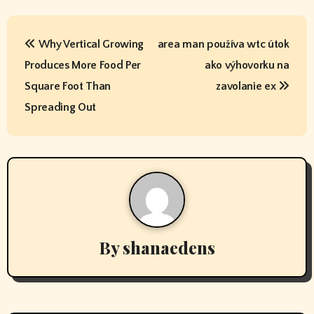
P
Why Vertical Growing
area man používa wtc útok
o
Produces More Food Per
ako výhovorku na
s
Square Foot Than
zavolanie ex
t
Spreading Out
n
a
v
i
By
shanaedens
g
a