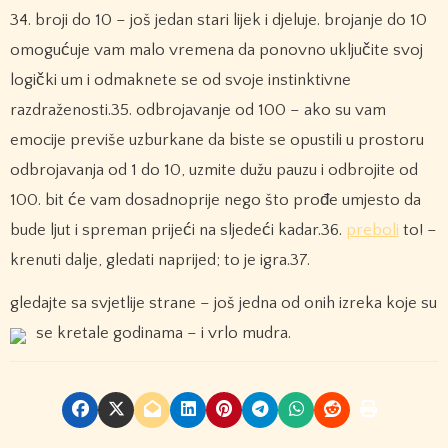
34. broji do 10 – još jedan stari lijek i djeluje. brojanje do 10
omogućuje vam malo vremena da ponovno uključite svoj
logički um i odmaknete se od svoje instinktivne
razdraženosti.35. odbrojavanje od 100 – ako su vam
emocije previše uzburkane da biste se opustili u prostoru
odbrojavanja od 1 do 10, uzmite dužu pauzu i odbrojite od
100. bit će vam dosadnoprije nego što prođe umjesto da
bude ljut i spreman prijeći na sljedeći kadar.36.
preboli
to! –
krenuti dalje, gledati naprijed; to je igra.37.
gledajte sa svjetlije strane – još jedna od onih izreka koje su
se kretale godinama – i vrlo mudra.