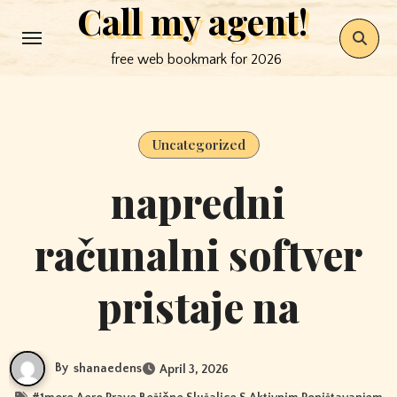
Call my agent!
Skip
to
free web bookmark for 2026
content
Uncategorized
napredni
računalni softver
pristaje na
By
shanaedens
April 3, 2026