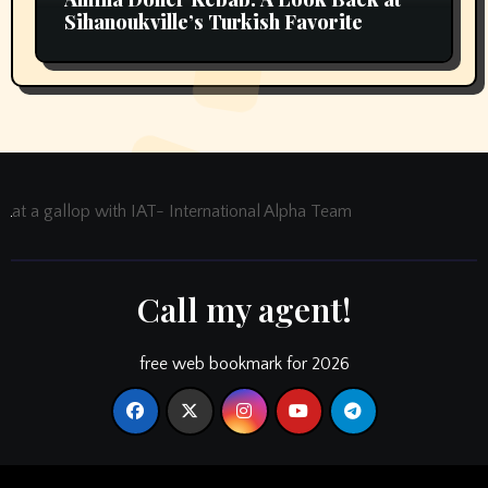
Sihanoukville’s Turkish Favorite
at a gallop with IAT- International Alpha Team
Call my agent!
free web bookmark for 2026