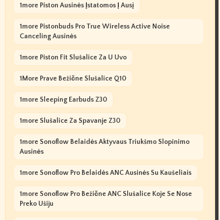
1more Piston Ausinės Įstatomos Į Ausį
1more Pistonbuds Pro True Wireless Active Noise
Canceling Ausinės
1more Piston Fit Slušalice Za U Uvo
1More Prave Bežične Slušalice Q10
1more Sleeping Earbuds Z30
1more Slušalice Za Spavanje Z30
1more Sonoflow Belaidės Aktyvaus Triukšmo Slopinimo
Ausinės
1more Sonoflow Pro Belaidės ANC Ausinės Su Kaušeliais
1more Sonoflow Pro Bežične ANC Slušalice Koje Se Nose
Preko Ušiju