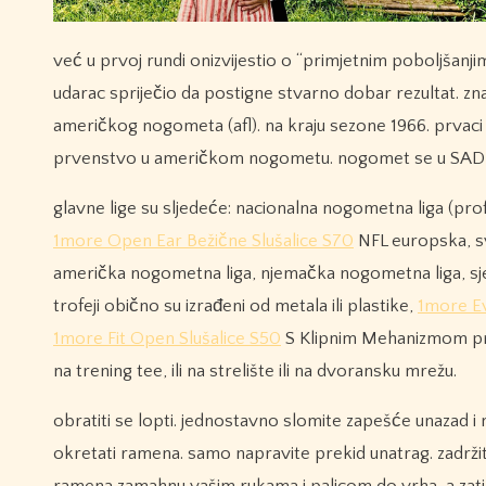
već u prvoj rundi onizvijestio o “primjetnim poboljšanjim
udarac spriječio da postigne stvarno dobar rezultat. zna
američkog nogometa (afl). na kraju sezone 1966. prvaci 
prvenstvo u američkom nogometu. nogomet se u SAD-
glavne lige su sljedeće: nacionalna nogometna liga (prof
1more Open Ear Bežične Slušalice S70
NFL europska, sv
američka nogometna liga, njemačka nogometna liga, s
trofeji obično su izrađeni od metala ili plastike,
1more Ev
1more Fit Open Slušalice S50
S Klipnim Mehanizmom prikaz
na trening tee, ili na strelište ili na dvoransku mrežu.
obratiti se lopti. jednostavno slomite zapešće unazad i n
okretati ramena. samo napravite prekid unatrag. zadrži