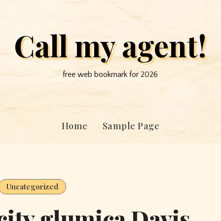
Call my agent!
free web bookmark for 2026
Home
Sample Page
Uncategorized
 city glumica Davis