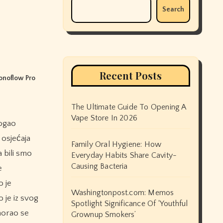
Search
Recent Posts
noflow Pro
The Ultimate Guide To Opening A
Vape Store In 2026
 osjećaja
Family Oral Hygiene: How
a bili smo
Everyday Habits Share Cavity-
Causing Bacteria
e
o je
Washingtonpost.com: Memos
 je iz svog
Spotlight Significance Of ‘Youthful
morao se
Grownup Smokers’