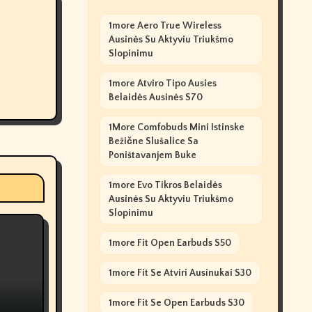
1more Aero True Wireless
Ausinės Su Aktyviu Triukšmo
Slopinimu
1more Atviro Tipo Ausies
Belaidės Ausinės S70
1More Comfobuds Mini Istinske
Bežične Slušalice Sa
Poništavanjem Buke
1more Evo Tikros Belaidės
Ausinės Su Aktyviu Triukšmo
Slopinimu
1more Fit Open Earbuds S50
1more Fit Se Atviri Ausinukai S30
1more Fit Se Open Earbuds S30
ful