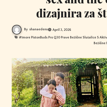
dizajnira za š
By
shanaedens
April 3, 2026
#
1more PistonBuds Pro Q30 Prave Bežične Slušalice S Akt
Bežične 