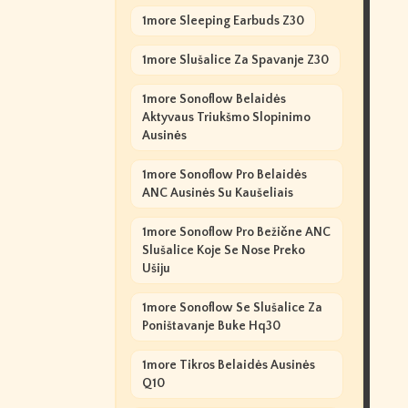
1more Sleeping Earbuds Z30
1more Slušalice Za Spavanje Z30
1more Sonoflow Belaidės
Aktyvaus Triukšmo Slopinimo
Ausinės
1more Sonoflow Pro Belaidės
ANC Ausinės Su Kaušeliais
1more Sonoflow Pro Bežične ANC
Slušalice Koje Se Nose Preko
Ušiju
1more Sonoflow Se Slušalice Za
Poništavanje Buke Hq30
1more Tikros Belaidės Ausinės
Q10