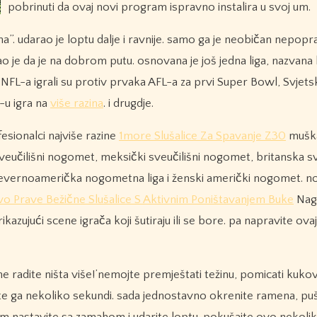
pobrinuti da ovaj novi program ispravno instalira u svoj um.
a”. udarao je loptu dalje i ravnije. samo ga je neobičan nepopra
o je da je na dobrom putu. osnovana je još jedna liga, nazvana 
NFL-a igrali su protiv prvaka AFL-a za prvi Super Bowl, Svjet
u igra na
više razina
. i drugdje.
esionalci najviše razine
1more Slušalice Za Spavanje Z30
muška
eučilišni nogomet, meksički sveučilišni nogomet, britanska sv
jevernoamerička nogometna liga i ženski američki nogomet. 
o Prave Bežične Slušalice S Aktivnim Poništavanjem Buke
Nag
ujući scene igrača koji šutiraju ili se bore. pa napravite ovaj 
e radite ništa više!’nemojte premještati težinu, pomicati kukove
te ga nekoliko sekundi. sada jednostavno okrenite ramena, puš