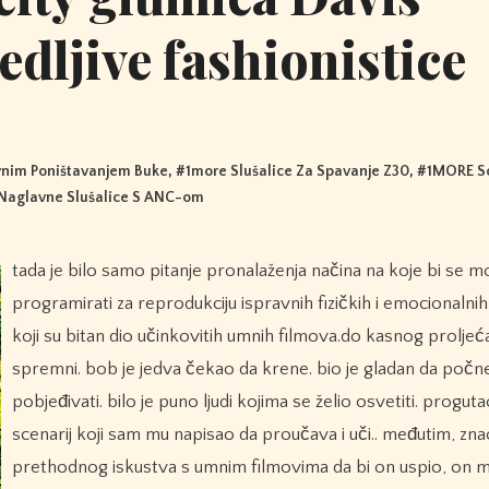
tedljive fashionistice
ivnim Poništavanjem Buke
, #
1more Slušalice Za Spavanje Z30
, #
1MORE So
Naglavne Slušalice S ANC-om
tada je bilo samo pitanje pronalaženja načina na koje bi se mogao
programirati za reprodukciju ispravnih fizičkih i emocionalnih
koji su bitan dio učinkovitih umnih filmova.do kasnog proljeć
spremni. bob je jedva čekao da krene. bio je gladan da počn
pobjeđivati. bilo je puno ljudi kojima se želio osvetiti. proguta
scenarij koji sam mu napisao da proučava i uči.. međutim, znao
prethodnog iskustva s umnim filmovima da bi on uspio, on 