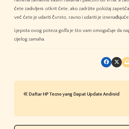
ramena zamahnu vašim rukama i palicom do vrha, a zatim
ćete zadivljeni. otkrit ćete, ako zadržite položaj zapešć
već ćete je udariti čvrsto, ravno i udariti je iznenađujuć
Ljepota ovog poteza golfa je što vam omogućuje da napr
cijelog zamaha.
P
Daftar HP Tecno yang Dapat Update Android
o
s
t