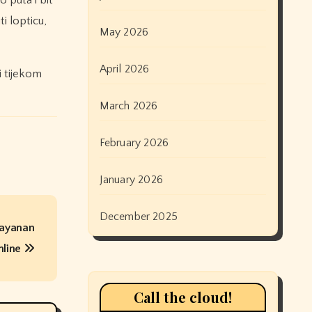
 puta i bit
i lopticu,
May 2026
April 2026
i tijekom
March 2026
February 2026
January 2026
December 2025
Layanan
nline
Call the cloud!