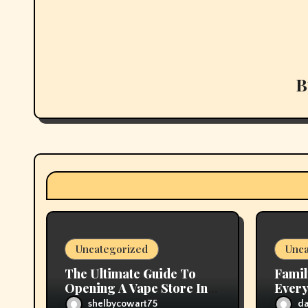
n
a
v
B
i
g
a
t
i
o
Uncategorized
Unca
n
The Ultimate Guide To
Famil
Opening A Vape Store In
Every
2026
Cavit
shelbycowart75
d