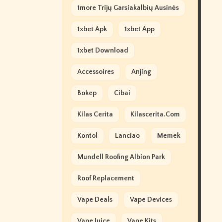
1more Trijų Garsiakalbių Ausinės
1xbet Apk
1xbet App
1xbet Download
Accessoires
Anjing
Bokep
Cibai
Kilas Cerita
Kilascerita.com
Kontol
Lanciao
Memek
Mundell Roofing Albion Park
Roof Replacement
Vape Deals
Vape Devices
Vape Juice
Vape Kits