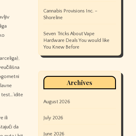
Cannabis Provisions Inc. –
vljiv
Shoreline
liga
Seven Tricks About Vape
sko
Hardware Deals You would like
You Knew Before
rceliga),
eučilišna
nogometni
Archives
lavne
test…’idite
August 2026
 ili
July 2026
tajući da
June 2026