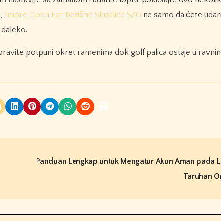
 nastavite sa zamahom i udarite loptu. pokušajte ovo nekoliko
a,
1more Open Ear Bežične Slušalice S70
ne samo da ćete udarit
e daleko.
avite potpuni okret ramenima dok golf palica ostaje u ravnin
Panduan Lengkap untuk Mengatur Akun Aman pada 
Taruhan O