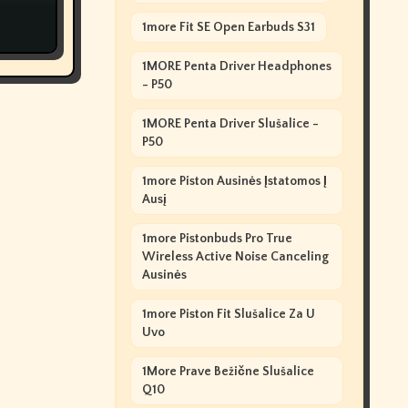
1more Fit SE Open Earbuds S31
1MORE Penta Driver Headphones
- P50
1MORE Penta Driver Slušalice -
P50
1more Piston Ausinės Įstatomos Į
Ausį
1more Pistonbuds Pro True
Wireless Active Noise Canceling
Ausinės
1more Piston Fit Slušalice Za U
Uvo
1More Prave Bežične Slušalice
Q10