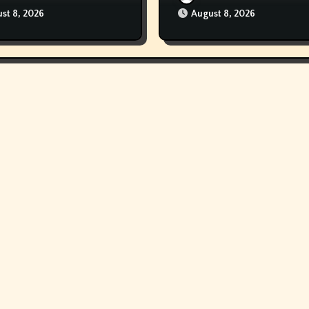
Grownup Smokers’
st 8, 2026
August 8, 2026