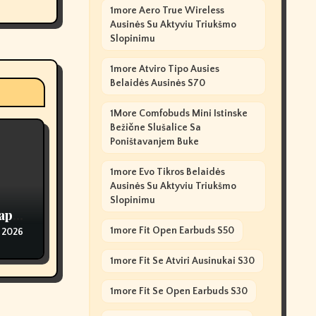
1more Aero True Wireless
Ausinės Su Aktyviu Triukšmo
Slopinimu
1more Atviro Tipo Ausies
Belaidės Ausinės S70
1More Comfobuds Mini Istinske
Bežične Slušalice Sa
Poništavanjem Buke
1more Evo Tikros Belaidės
Ausinės Su Aktyviu Triukšmo
Slopinimu
ape
1more Fit Open Earbuds S50
 2026
1more Fit Se Atviri Ausinukai S30
1more Fit Se Open Earbuds S30