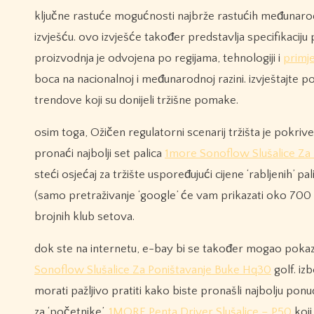
ključne rastuće mogućnosti najbrže rastućih međunaro
izvješću. ovo izvješće također predstavlja specifikacij
proizvodnja je odvojena po regijama, tehnologiji i
primje
boca na nacionalnoj i međunarodnoj razini. izvještajte p
trendove koji su donijeli tržišne pomake.
osim toga, Ožičen regulatorni scenarij tržišta je pokriven
pronaći najbolji set palica
1more Sonoflow Slušalice Za
steći osjećaj za tržište uspoređujući cijene ‘rabljenih’ p
(samo pretraživanje ‘google’ će vam prikazati oko 700 00
brojnih klub setova.
dok ste na internetu, e-bay bi se također mogao pokaz
Sonoflow Slušalice Za Poništavanje Buke Hq30
golf. iz
morati pažljivo pratiti kako biste pronašli najbolju ponud
za ‘početnike’,
1MORE Penta Driver Slušalice – P50
koji