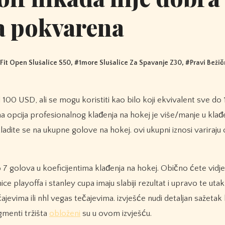
a pokvarena
Fit Open Slušalice S50
, #
1more Slušalice Za Spavanje Z30
, #
Pravi Bežič
na opcija profesionalnog klađenja na hokej je više/manje u klađ
kladite se na ukupne golove na hokej. ovi ukupni iznosi variraju
 7 golova u koeficijentima klađenja na hokej. Obično ćete vidje
kmice playoffa i stanley cupa imaju slabiji rezultat i upravo te u
evima ili nhl vegas tečajevima. izvješće nudi detaljan sažetak 
gmenti tržišta
obloženi
su u ovom izvješću.