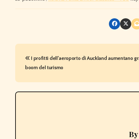
P
I profitti dell’aeroporto di Auckland aumentano gr
o
boom del turismo
s
t
n
a
v
B
i