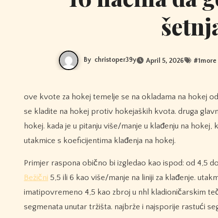
šetnj
By
christoper39y
April 5, 2026
#
1more 
ove kvote za hokej temelje se na okladama na hokej od 100 USD, ali se mogu koristiti kao bilo koji ekvivalent sve do 10 USD jer
se kladite na hokej protiv hokejaških kvota. druga glav
hokej. kada je u pitanju više/manje u klađenju na hokej, 
utakmice s koeficijentima klađenja na hokej.
Primjer raspona obično bi izgledao kao ispod: od 4,5 do
Bežični
5,5 ili 6 kao više/manje na liniji za klađenje. uta
imatipovremeno 4,5 kao zbroj u nhl kladioničarskim tečaj
segmenata unutar tržišta. najbrže i najsporije rastući se