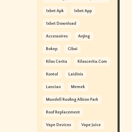
1xbet Apk
1xbet App
1xbet Download
Accessoires
Anjing
Bokep
Cibai
Kilas Cerita
Kilascerita.com
Kontol
Laidinis
Lanciao
Memek
Mundell Roofing Albion Park
Roof Replacement
Vape Devices
Vape Juice