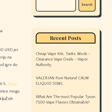
Search
ni
Recent Posts
Cheap Vape Kits, Tanks, Mods –
enju na
Clearance Vape Deals – Vapor
 od igre do
Authority
VALERIAN Pure Natural CALM
ELIQUID 50ML
ti 5,
Pravi
takmice mogu
What Are The most Popular Tyson
ključnih
7500 Vape Flavors Obtainable?