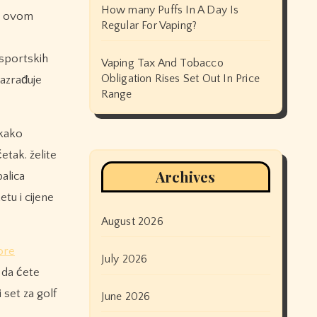
How many Puffs In A Day Is
 u ovom
Regular For Vaping?
 sportskih
Vaping Tax And Tobacco
Obligation Rises Set Out In Price
razrađuje
Range
 kako
etak. želite
Archives
palica
tu i cijene
August 2026
ore
July 2026
 da ćete
 set za golf
June 2026