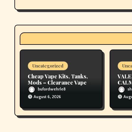
g
a
t
i
o
Uncategorized
Unca
n
Cheap Vape Kits, Tanks,
VALE
Mods – Clearance Vape
CALM
Deals – Vapor Authority
bufordwehrle8
sh
August 6, 2026
Augu