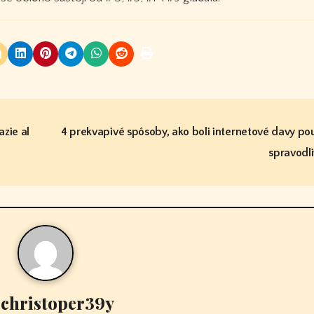
azie al
4 prekvapivé spôsoby, ako boli internetové davy pou
spravodl
y
christoper39y