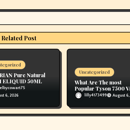
Related Post
tegorized
Uncategorized
RIAN Pure Natural
 ELIQUID 50ML
What Are The most
Popular Tyson 7500 V
elbycowart75
Flavors Obtainable?
lilly4173499
August 6,
st 6, 2026