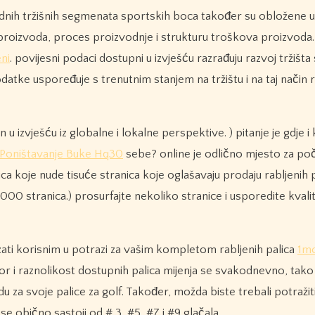
dnih tržišnih segmenata sportskih boca također su obložene
u proizvoda, proces proizvodnje i strukturu troškova proizvoda.
ni
. povijesni podaci dostupni u izvješću razrađuju razvoj tržišta
odatke uspoređuje s trenutnim stanjem na tržištu i na taj način 
 u izvješću iz globalne i lokalne perspektive. ) pitanje je gdje i
 Poništavanje Buke Hq30
sebe? online je odlično mjesto za poč
alica koje nude tisuće stranica koje oglašavaju prodaju rabljenih 
0 stranica.) prosurfajte nekoliko stranice i usporedite kvalite
ati korisnim u potrazi za vašim kompletom rabljenih palica
1m
bor i raznolikost dostupnih palica mijenja se svakodnevno, tako
u za svoje palice za golf. Također, možda biste trebali potražiti
 se obično sastoji od # 3, #5, #7 i #9 glačala.