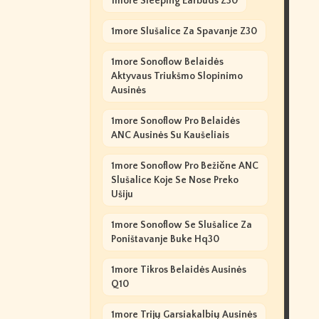
1more Sleeping Earbuds Z30
1more Slušalice Za Spavanje Z30
1more Sonoflow Belaidės
Aktyvaus Triukšmo Slopinimo
Ausinės
1more Sonoflow Pro Belaidės
ANC Ausinės Su Kaušeliais
1more Sonoflow Pro Bežične ANC
Slušalice Koje Se Nose Preko
Ušiju
1more Sonoflow Se Slušalice Za
Poništavanje Buke Hq30
1more Tikros Belaidės Ausinės
Q10
1more Trijų Garsiakalbių Ausinės