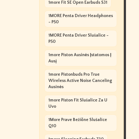
1more Fit SE Open Earbuds S31
1MORE Penta Driver Headphones
- P50
1MORE Penta Driver Slušalice -
P50
1more Piston Ausinės Įstatomos Į
Ausį
1more Pistonbuds Pro True
Wireless Active Noise Canceling
Ausinės
1more Piston Fit Slušalice Za U
Uvo
1More Prave Bežične Slušalice
Q10