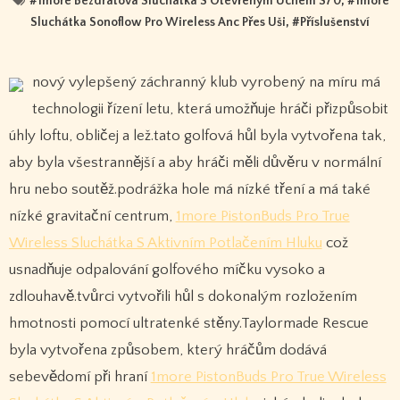
#
1more Bezdrátová Sluchátka S Otevřeným Uchem S70
, #
1more
Sluchátka Sonoflow Pro Wireless Anc Přes Uši
, #
Příslušenství
nový vylepšený záchranný klub vyrobený na míru má
technologii řízení letu, která umožňuje hráči přizpůsobit
úhly loftu, obličej a lež.tato golfová hůl byla vytvořena tak,
aby byla všestrannější a aby hráči měli důvěru v normální
hru nebo soutěž.podrážka hole má nízké tření a má také
nízké gravitační centrum,
1more PistonBuds Pro True
Wireless Sluchátka S Aktivním Potlačením Hluku
což
usnadňuje odpalování golfového míčku vysoko a
zdlouhavě.tvůrci vytvořili hůl s dokonalým rozložením
hmotnosti pomocí ultratenké stěny.Taylormade Rescue
byla vytvořena způsobem, který hráčům dodává
sebevědomí při hraní
1more PistonBuds Pro True Wireless