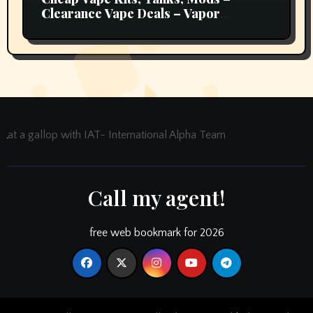
Clearance Vape Deals – Vapor
Authority
at a gallop with IAT- International Alpha Team
Call my agent!
free web bookmark for 2026