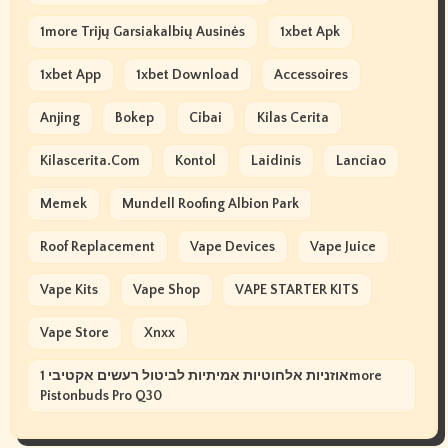
1more Trijų Garsiakalbių Ausinės
1xbet Apk
1xbet App
1xbet Download
Accessoires
Anjing
Bokep
Cibai
Kilas Cerita
Kilascerita.com
Kontol
Laidinis
Lanciao
Memek
Mundell Roofing Albion Park
Roof Replacement
Vape Devices
Vape Juice
Vape Kits
Vape Shop
VAPE STARTER KITS
Vape Store
Xnxx
אוזניות אלחוטיות אמיתיות לביטול רעשים אקטיבי 1more
Pistonbuds Pro Q30