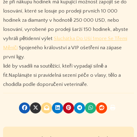
že při nákupu hodinek má kupující možnost zapojit se do
losování, které se losuje po prodeji prvních 10 000
hodinek za diamanty v hodnotě 250 000 USD, nebo
losování, vyrobené po prodeji šarží 150 hodinek, abyste
vyhráli pětidenní výlet
Sluchátka Do Uší 1more Se Třemi
Měniči
Spojeného království a VIP ošetření na zápase
první ligy.
lidé by vsadili na soutěžící, kteří vypadají silně a
fit.Naplánujte si pravidelná sezení péče o vlasy, tělo a
chodidla podle doporučení veterináře.
P