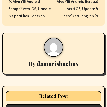
Vivo Y16 Android
Vivo Y16 Android Berapa?
o
Berapa? Versi OS, Update
Versi OS, Update &
s
& Spesifikasi Lengkap
Spesifikasi Lengkap
t
n
a
v
By
damarisbachus
i
g
a
t
Related Post
i