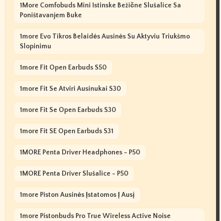
1More Comfobuds Mini Istinske Bežične Slušalice Sa
Poništavanjem Buke
1more Evo Tikros Belaidės Ausinės Su Aktyviu Triukšmo
Slopinimu
1more Fit Open Earbuds S50
1more Fit Se Atviri Ausinukai S30
1more Fit Se Open Earbuds S30
1more Fit SE Open Earbuds S31
1MORE Penta Driver Headphones - P50
1MORE Penta Driver Slušalice - P50
1more Piston Ausinės Įstatomos Į Ausį
1more Pistonbuds Pro True Wireless Active Noise