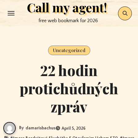
Call my agent!
Skip
to
free web bookmark for 2026
content
Uncategorized
22 hodin
protichůdných
zpráv
By
damarisbachus
April 5, 2026