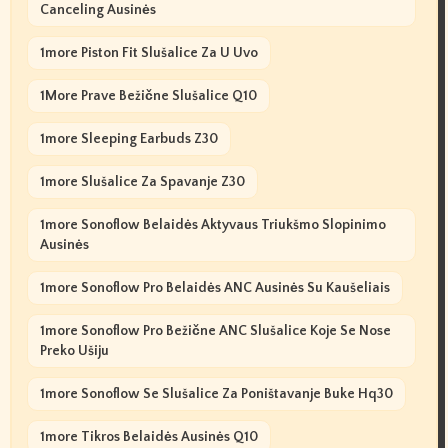
Canceling Ausinės
1more Piston Fit Slušalice Za U Uvo
1More Prave Bežične Slušalice Q10
1more Sleeping Earbuds Z30
1more Slušalice Za Spavanje Z30
1more Sonoflow Belaidės Aktyvaus Triukšmo Slopinimo
Ausinės
1more Sonoflow Pro Belaidės ANC Ausinės Su Kaušeliais
1more Sonoflow Pro Bežične ANC Slušalice Koje Se Nose
Preko Ušiju
1more Sonoflow Se Slušalice Za Poništavanje Buke Hq30
1more Tikros Belaidės Ausinės Q10