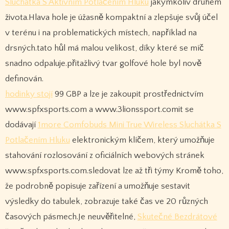
Sluchátka S Aktivním Potlačením Hluku
jakýmkoliv druhem
života.Hlava hole je úžasně kompaktní a zlepšuje svůj účel
v terénu i na problematických místech, například na
drsných.tato hůl má malou velikost, díky které se míč
snadno odpaluje.přitažlivý tvar golfové hole byl nově
definován.
hodinky stojí
99 GBP a lze je zakoupit prostřednictvím
www.spfxsports.com a www.3lionssport.comit se
dodávají
1more Comfobuds Mini True Wireless Sluchátka S
Potlačením Hluku
elektronickým klíčem, který umožňuje
stahování rozlosování z oficiálních webových stránek
www.spfxsports.com.sledovat lze až tři týmy Kromě toho,
že podrobně popisuje zařízení a umožňuje sestavit
výsledky do tabulek, zobrazuje také čas ve 20 různých
časových pásmech.Je neuvěřitelné,
Skutečné Bezdrátové