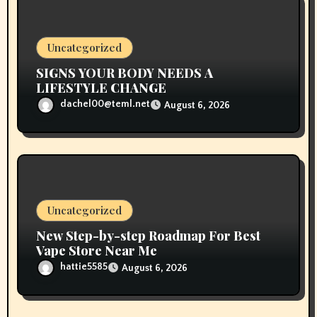
o
n
Uncategorized
SIGNS YOUR BODY NEEDS A
LIFESTYLE CHANGE
dachel00@teml.net
August 6, 2026
Uncategorized
New Step-by-step Roadmap For Best
Vape Store Near Me
hattie5585
August 6, 2026