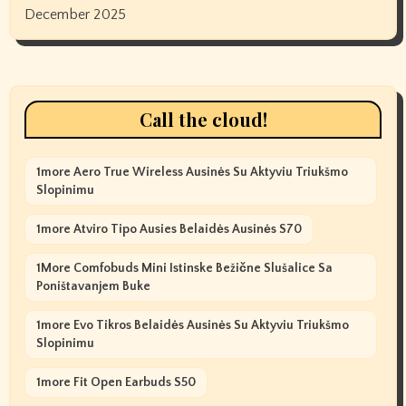
December 2025
Call the cloud!
1more Aero True Wireless Ausinės Su Aktyviu Triukšmo
Slopinimu
1more Atviro Tipo Ausies Belaidės Ausinės S70
1More Comfobuds Mini Istinske Bežične Slušalice Sa
Poništavanjem Buke
1more Evo Tikros Belaidės Ausinės Su Aktyviu Triukšmo
Slopinimu
1more Fit Open Earbuds S50