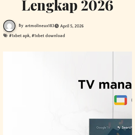
Lengkap 2026
By
artmolineux183
April 5, 2026
#
1xbet apk
, #
1xbet download