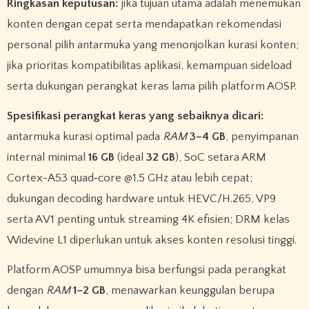
Ringkasan keputusan:
jika tujuan utama adalah menemukan
konten dengan cepat serta mendapatkan rekomendasi
personal pilih antarmuka yang menonjolkan kurasi konten;
jika prioritas kompatibilitas aplikasi, kemampuan sideload
serta dukungan perangkat keras lama pilih platform AOSP.
Spesifikasi perangkat keras yang sebaiknya dicari:
antarmuka kurasi optimal pada
RAM
3–4 GB
, penyimpanan
internal minimal
16 GB
(ideal
32 GB
), SoC setara ARM
Cortex-A53 quad‑core @1.5 GHz atau lebih cepat;
dukungan decoding hardware untuk HEVC/H.265, VP9
serta AV1 penting untuk streaming 4K efisien; DRM kelas
Widevine L1 diperlukan untuk akses konten resolusi tinggi.
Platform AOSP umumnya bisa berfungsi pada perangkat
dengan
RAM
1–2 GB
, menawarkan keunggulan berupa