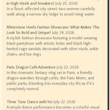
in High Heels and Sneakers?
July 25, 2026
In a flood-affected city street, two women carefully
walk along a narrow dry ledge to avoid rising water.
Rhinestone Heels Fashion Showcase: What Makes This
Look So Bold and Unique?
July 24, 2026
A stylish fashion showcase featuring a model wearing
black pantyhose with artistic holes and black high-
heeled cage sandals decorated with silver studs, ankle
chains, and toe rings.
Paris Dragon Café Adventure
July 23, 2026
In this cinematic fantasy vlog set in Paris, a friendly
dragon wanders through cafés, the Paris Metro, and
public parks, blending into everyday city life as if it’s
completely normal.
Three Tone Dance with Yo!
July 22, 2026
A simple dance performance becomes a colorful visual