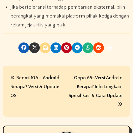
Jika bertoleransi terhadap pembaruan eksternal, pilih
perangkat yang memakai platform pihak ketiga dengan
rekam jejak rilis yang baik.
P
Redmi 10A – Android
Oppo A5s Versi Android
o
Berapa? Versi & Update
Berapa? Info Lengkap,
s
OS
Spesifikasi & Cara Update
t
n
a