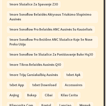
1more Slušalice Za Spavanje Z30
1more Sonoflow Belaidės Aktyvaus Triukšmo Slopinimo
Ausinės
1more Sonoflow Pro Belaidės ANC Ausinės Su Kaušeliais
1more Sonoflow Pro Bežične ANC Slušalice Koje Se Nose
Preko Ušiju
1more Sonoflow Se Slušalice Za Poništavanje Buke Hq30
1more Tikros Belaidės Ausinės Q10
1more Trijų Garsiakalbių Ausinės
1xbet Apk
1xbet App
1xbet Download
Accessoires
Anjing
Bokep
Cibai
Kilas Cerita
Kilascerita.com
Kontol
Lanciao
Memek