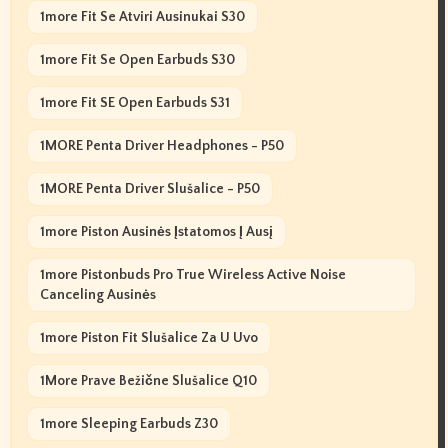
1more Fit Se Atviri Ausinukai S30
1more Fit Se Open Earbuds S30
1more Fit SE Open Earbuds S31
1MORE Penta Driver Headphones - P50
1MORE Penta Driver Slušalice - P50
1more Piston Ausinės Įstatomos Į Ausį
1more Pistonbuds Pro True Wireless Active Noise
Canceling Ausinės
1more Piston Fit Slušalice Za U Uvo
1More Prave Bežične Slušalice Q10
1more Sleeping Earbuds Z30