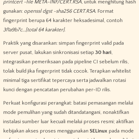
printcert -file META-INF/CERT.RSA
, untuk menghitung hash
gunakan:
openssl dgst -sha256 CERT.RSA
. Format
fingerprint berupa 64 karakter heksadesimal, contoh
3f1a9b7c…[total 64 karakter]
.
Praktik yang disarankan: simpan fingerprint valid pada
server pusat, lakukan sinkronisasi setiap
30 hari
,
integrasikan pemeriksaan pada pipeline CI sebelum rilis,
tolak build jika fingerprint tidak cocok. Terapkan whitelist
minimal tiga sertifikat tepercaya serta jadwalkan rotasi
kunci dengan pencatatan perubahan per-ID rilis.
Perkuat konfigurasi perangkat: batasi pemasangan melalui
mode pemulihan yang sudah ditandatangani, nonaktifkan
instalasi sumber luar kecuali melalui proses resmi; aktifkan
kebijakan akses proses menggunakan
SELinux
pada mode