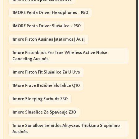
1MORE Penta Driver Headphones - P50
1MORE Penta Driver Slušalice - P50
1more Piston Ausinės Įstatomos Į Ausį
1more Pistonbuds Pro True Wireless Active Noise
Canceling Ausinės
1more Piston Fit Slušalice Za U Uvo
1More Prave Bežične Slušalice Q10
1more Sleeping Earbuds Z30
1more Slušalice Za Spavanje Z30
1more Sonoflow Belaidės Aktyvaus Triukšmo Slopinimo
Ausinės