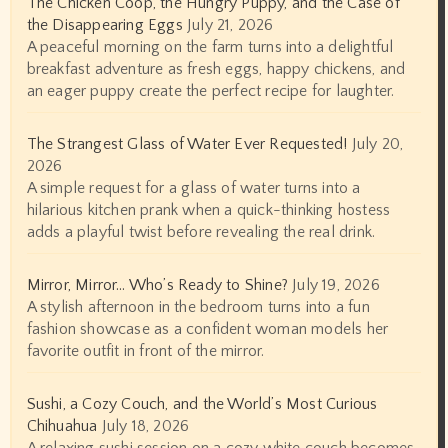
The Chicken Coop, the Hungry Puppy, and the Case of
the Disappearing Eggs
July 21, 2026
A peaceful morning on the farm turns into a delightful
breakfast adventure as fresh eggs, happy chickens, and
an eager puppy create the perfect recipe for laughter.
The Strangest Glass of Water Ever Requested!
July 20,
2026
A simple request for a glass of water turns into a
hilarious kitchen prank when a quick-thinking hostess
adds a playful twist before revealing the real drink.
Mirror, Mirror… Who’s Ready to Shine?
July 19, 2026
A stylish afternoon in the bedroom turns into a fun
fashion showcase as a confident woman models her
favorite outfit in front of the mirror.
Sushi, a Cozy Couch, and the World’s Most Curious
Chihuahua
July 18, 2026
A relaxing sushi session on a cozy white couch becomes