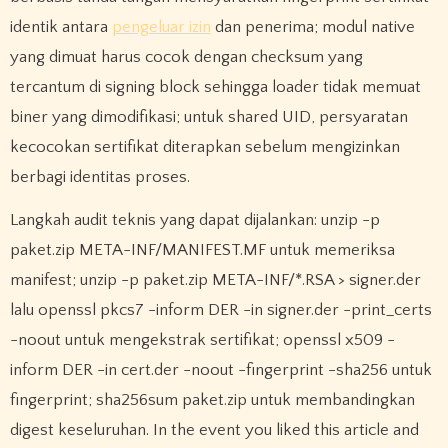
identik antara
pengeluar izin
dan penerima; modul native
yang dimuat harus cocok dengan checksum yang
tercantum di signing block sehingga loader tidak memuat
biner yang dimodifikasi; untuk shared UID, persyaratan
kecocokan sertifikat diterapkan sebelum mengizinkan
berbagi identitas proses.
Langkah audit teknis yang dapat dijalankan: unzip -p
paket.zip META-INF/MANIFEST.MF untuk memeriksa
manifest; unzip -p paket.zip META-INF/*.RSA > signer.der
lalu openssl pkcs7 -inform DER -in signer.der -print_certs
-noout untuk mengekstrak sertifikat; openssl x509 -
inform DER -in cert.der -noout -fingerprint -sha256 untuk
fingerprint; sha256sum paket.zip untuk membandingkan
digest keseluruhan. In the event you liked this article and