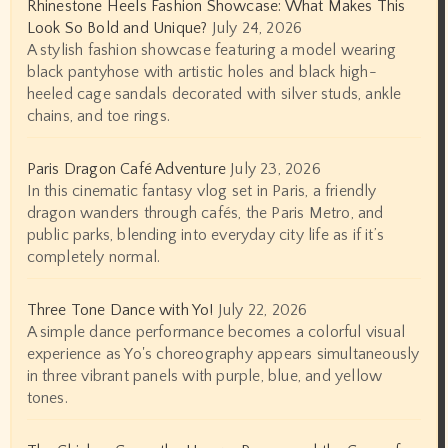
Rhinestone Heels Fashion Showcase: What Makes This
Look So Bold and Unique?
July 24, 2026
A stylish fashion showcase featuring a model wearing
black pantyhose with artistic holes and black high-
heeled cage sandals decorated with silver studs, ankle
chains, and toe rings.
Paris Dragon Café Adventure
July 23, 2026
In this cinematic fantasy vlog set in Paris, a friendly
dragon wanders through cafés, the Paris Metro, and
public parks, blending into everyday city life as if it’s
completely normal.
Three Tone Dance with Yo!
July 22, 2026
A simple dance performance becomes a colorful visual
experience as Yo's choreography appears simultaneously
in three vibrant panels with purple, blue, and yellow
tones.