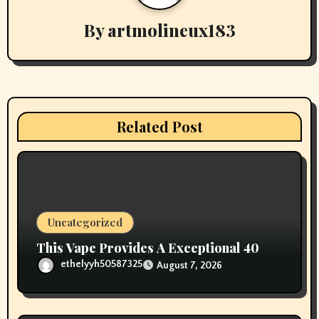
v
By
artmolineux183
i
g
a
t
Related Post
i
o
n
Uncategorized
This Vape Provides A Exceptional 40
ethelyyh50587325
August 7, 2026