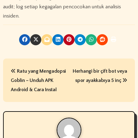
audit; log setiap kegagalan pencocokan untuk analisis
insiden.
P
Ratu yang Mengadopsi
Herhangi bir çift bot veya
o
Goblin – Unduh APK
spor ayakkabıya 5 inç
s
Android & Cara Instal
t
n
a