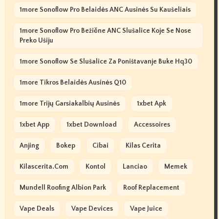
1more Sonoflow Pro Belaidės ANC Ausinės Su Kaušeliais
1more Sonoflow Pro Bežične ANC Slušalice Koje Se Nose
Preko Ušiju
1more Sonoflow Se Slušalice Za Poništavanje Buke Hq30
1more Tikros Belaidės Ausinės Q10
1more Trijų Garsiakalbių Ausinės
1xbet Apk
1xbet App
1xbet Download
Accessoires
Anjing
Bokep
Cibai
Kilas Cerita
Kilascerita.com
Kontol
Lanciao
Memek
Mundell Roofing Albion Park
Roof Replacement
Vape Deals
Vape Devices
Vape Juice