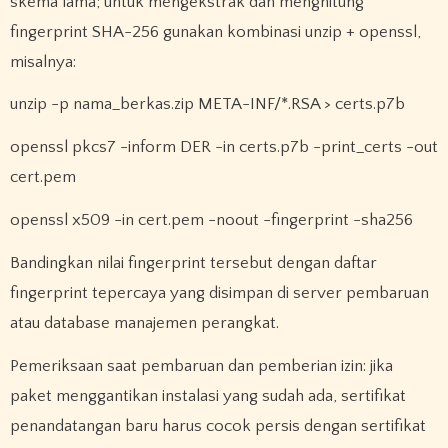
skema lama; untuk mengekstrak dan menghitung
fingerprint SHA-256 gunakan kombinasi unzip + openssl,
misalnya:
unzip -p nama_berkas.zip META-INF/*.RSA > certs.p7b
openssl pkcs7 -inform DER -in certs.p7b -print_certs -out
cert.pem
openssl x509 -in cert.pem -noout -fingerprint -sha256
Bandingkan nilai fingerprint tersebut dengan daftar
fingerprint tepercaya yang disimpan di server pembaruan
atau database manajemen perangkat.
Pemeriksaan saat pembaruan dan pemberian izin: jika
paket menggantikan instalasi yang sudah ada, sertifikat
penandatangan baru harus cocok persis dengan sertifikat