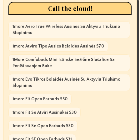
Call the cloud!
1more Aero True Wireless Ausinės Su Aktyviu Triukšmo
Slopinimu
1more Atviro Tipo Ausies Belaidės Ausinės S70
1More Comfobuds Mini Istinske Bežične Slušalice Sa
Poništavanjem Buke
1more Evo Tikros Belaidės Ausinės Su Aktyviu Triukšmo
Slopinimu
1more Fit Open Earbuds S50
1more Fit Se Atviri Ausinukai S30
1more Fit Se Open Earbuds S30
1more Fit SE Open Earbuds S31