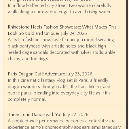
In a flood-affected city street, two women carefully
walk along a narrow dry ledge to avoid rising water.
Rhinestone Heels Fashion Showcase: What Makes This
Look So Bold and Unique?
July 24, 2026
A stylish fashion showcase featuring a model wearing
black pantyhose with artistic holes and black high-
heeled cage sandals decorated with silver studs, ankle
chains, and toe rings.
Paris Dragon Café Adventure
July 23, 2026
In this cinematic fantasy vlog set in Paris, a friendly
dragon wanders through cafés, the Paris Metro, and
public parks, blending into everyday city life as if it’s
completely normal.
Three Tone Dance with Yo!
July 22, 2026
A simple dance performance becomes a colorful visual
experience as Yo's choreography appears simultaneously