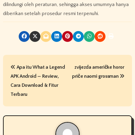
dilindungi oleh peraturan, sehingga akses umumnya hanya
diberikan setelah prosedur resmi terpenuhi.
P
Apa itu What a Legend
zvijezda američke horor
o
APK Android — Review,
priče naomi grossman
s
Cara Download & Fitur
t
Terbaru
n
a
v