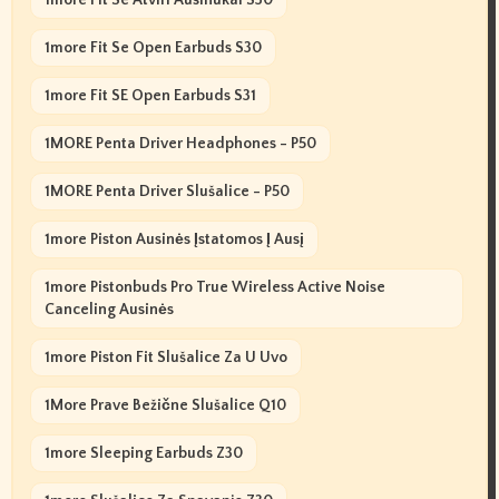
1more Fit Se Atviri Ausinukai S30
1more Fit Se Open Earbuds S30
1more Fit SE Open Earbuds S31
1MORE Penta Driver Headphones - P50
1MORE Penta Driver Slušalice - P50
1more Piston Ausinės Įstatomos Į Ausį
1more Pistonbuds Pro True Wireless Active Noise
Canceling Ausinės
1more Piston Fit Slušalice Za U Uvo
1More Prave Bežične Slušalice Q10
1more Sleeping Earbuds Z30