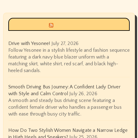
Siyax world
Drive with Yesonee!
July 27, 2026
Follow Yesonee in a stylish lifestyle and fashion sequence
featuring a dark navy blue blazer uniform with a
matching skirt, white shirt, red scarf, and black high-
heeled sandals.
Smooth Driving Bus Journey: A Confident Lady Driver
with Style and Calm Control
July 26, 2026
A smooth and steady bus driving scene featuring a
confident female driver who handles a passenger bus
with ease through busy city traffic.
How Do Two Stylish Women Navigate a Narrow Ledge
in High Heels and Sneakers?
July 25, 2026