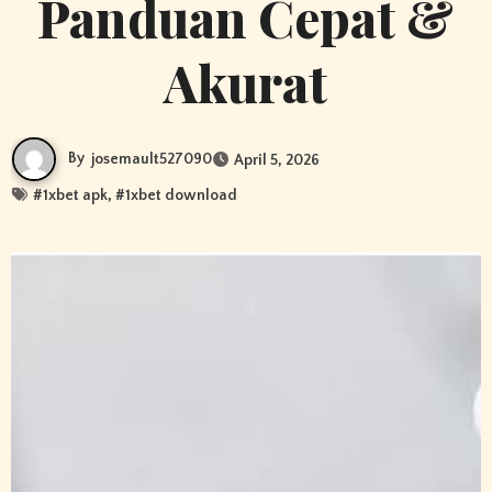
Panduan Cepat &
Akurat
By
josemault527090
April 5, 2026
#
1xbet apk
, #
1xbet download