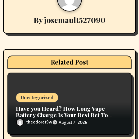
i
By
josemault527090
g
a
t
i
Related Post
o
n
Uncategorized
Have you Heard? How Long Vape
Battery Charge Is Your Best Bet To
Grow
theodore19w
August 7, 2026