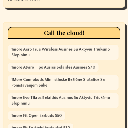
Call the cloud!
1more Aero True Wireless Ausinės Su Aktyviu Triukšmo
Slopinimu
1more Atviro Tipo Ausies Belaidės Ausinės S70
1More Comfobuds Mini Istinske Bežične Slušalice Sa
Poništavanjem Buke
1more Evo Tikros Belaidės Ausinės Su Aktyviu Triukšmo
Slopinimu
1more Fit Open Earbuds S50