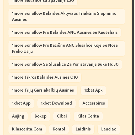
1more Slušalice Za Spavanje Z30
1more Sonoflow Belaidės Aktyvaus Triukšmo Slopinimo
Ausinės
1more Sonoflow Pro Belaidės ANC Ausinės Su Kaušeliais
1more Sonoflow Pro Bežične ANC Slušalice Koje Se Nose
Preko Ušiju
1more Sonoflow Se Slušalice Za Poništavanje Buke Hq30
1more Tikros Belaidės Ausinės Q10
1more Trijų Garsiakalbių Ausinės
1xbet Apk
1xbet App
1xbet Download
Accessoires
Anjing
Bokep
Cibai
Kilas Cerita
Kilascerita.com
Kontol
Laidinis
Lanciao