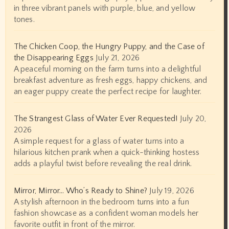
in three vibrant panels with purple, blue, and yellow
tones.
The Chicken Coop, the Hungry Puppy, and the Case of
the Disappearing Eggs
July 21, 2026
A peaceful morning on the farm turns into a delightful
breakfast adventure as fresh eggs, happy chickens, and
an eager puppy create the perfect recipe for laughter.
The Strangest Glass of Water Ever Requested!
July 20,
2026
A simple request for a glass of water turns into a
hilarious kitchen prank when a quick-thinking hostess
adds a playful twist before revealing the real drink.
Mirror, Mirror… Who’s Ready to Shine?
July 19, 2026
A stylish afternoon in the bedroom turns into a fun
fashion showcase as a confident woman models her
favorite outfit in front of the mirror.