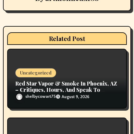
t
i
o
Related Post
n
Uncategorized
Red Star Vapor & Smoke In Phoenix, AZ
– Critiques, Hours, And Speak To
Details
shelbycowart75
August 9, 2026