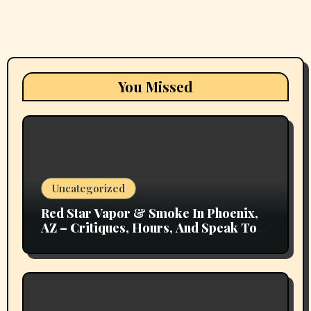
You Missed
Uncategorized
Red Star Vapor & Smoke In Phoenix,
AZ – Critiques, Hours, And Speak To
Details