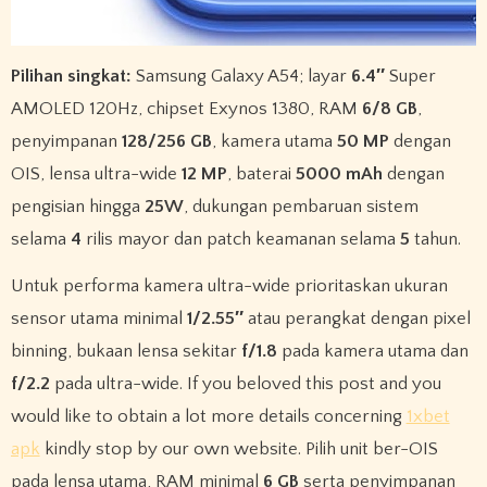
Pilihan singkat:
Samsung Galaxy A54; layar
6.4″
Super
AMOLED 120Hz, chipset Exynos 1380, RAM
6/8 GB
,
penyimpanan
128/256 GB
, kamera utama
50 MP
dengan
OIS, lensa ultra-wide
12 MP
, baterai
5000 mAh
dengan
pengisian hingga
25W
, dukungan pembaruan sistem
selama
4
rilis mayor dan patch keamanan selama
5
tahun.
Untuk performa kamera ultra-wide prioritaskan ukuran
sensor utama minimal
1/2.55″
atau perangkat dengan pixel
binning, bukaan lensa sekitar
f/1.8
pada kamera utama dan
f/2.2
pada ultra-wide. If you beloved this post and you
would like to obtain a lot more details concerning
1xbet
apk
kindly stop by our own website. Pilih unit ber-OIS
pada lensa utama, RAM minimal
6 GB
serta penyimpanan