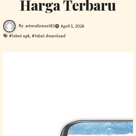
Harga Terbaru
By
artmolineux183
April 5, 2026
#
1xbet apk
, #
1xbet download