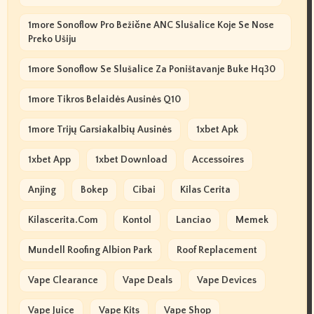
1more Sonoflow Pro Bežične ANC Slušalice Koje Se Nose
Preko Ušiju
1more Sonoflow Se Slušalice Za Poništavanje Buke Hq30
1more Tikros Belaidės Ausinės Q10
1more Trijų Garsiakalbių Ausinės
1xbet Apk
1xbet App
1xbet Download
Accessoires
Anjing
Bokep
Cibai
Kilas Cerita
Kilascerita.com
Kontol
Lanciao
Memek
Mundell Roofing Albion Park
Roof Replacement
Vape Clearance
Vape Deals
Vape Devices
Vape Juice
Vape Kits
Vape Shop