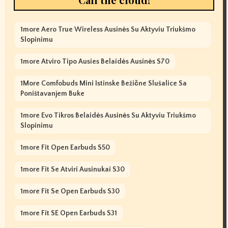
1more Aero True Wireless Ausinės Su Aktyviu Triukšmo
Slopinimu
1more Atviro Tipo Ausies Belaidės Ausinės S70
1More Comfobuds Mini Istinske Bežične Slušalice Sa
Poništavanjem Buke
1more Evo Tikros Belaidės Ausinės Su Aktyviu Triukšmo
Slopinimu
1more Fit Open Earbuds S50
1more Fit Se Atviri Ausinukai S30
1more Fit Se Open Earbuds S30
1more Fit SE Open Earbuds S31