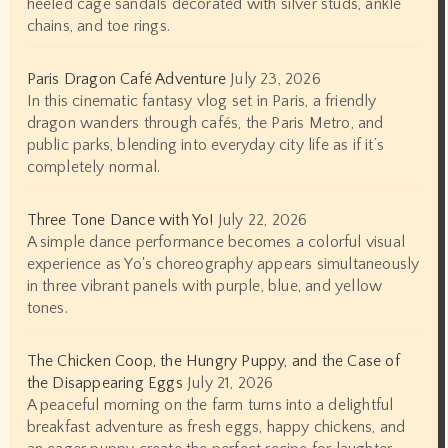
heeled cage sandals decorated with silver studs, ankle
chains, and toe rings.
Paris Dragon Café Adventure
July 23, 2026
In this cinematic fantasy vlog set in Paris, a friendly
dragon wanders through cafés, the Paris Metro, and
public parks, blending into everyday city life as if it’s
completely normal.
Three Tone Dance with Yo!
July 22, 2026
A simple dance performance becomes a colorful visual
experience as Yo's choreography appears simultaneously
in three vibrant panels with purple, blue, and yellow
tones.
The Chicken Coop, the Hungry Puppy, and the Case of
the Disappearing Eggs
July 21, 2026
A peaceful morning on the farm turns into a delightful
breakfast adventure as fresh eggs, happy chickens, and