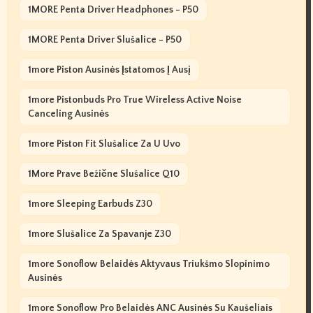
1MORE Penta Driver Headphones - P50
1MORE Penta Driver Slušalice - P50
1more Piston Ausinės Įstatomos Į Ausį
1more Pistonbuds Pro True Wireless Active Noise
Canceling Ausinės
1more Piston Fit Slušalice Za U Uvo
1More Prave Bežične Slušalice Q10
1more Sleeping Earbuds Z30
1more Slušalice Za Spavanje Z30
1more Sonoflow Belaidės Aktyvaus Triukšmo Slopinimo
Ausinės
1more Sonoflow Pro Belaidės ANC Ausinės Su Kaušeliais