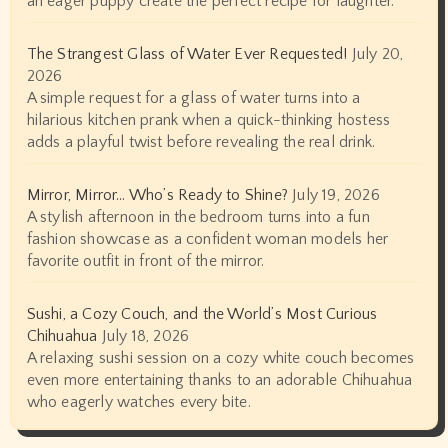
an eager puppy create the perfect recipe for laughter.
The Strangest Glass of Water Ever Requested!
July 20,
2026
A simple request for a glass of water turns into a
hilarious kitchen prank when a quick-thinking hostess
adds a playful twist before revealing the real drink.
Mirror, Mirror… Who’s Ready to Shine?
July 19, 2026
A stylish afternoon in the bedroom turns into a fun
fashion showcase as a confident woman models her
favorite outfit in front of the mirror.
Sushi, a Cozy Couch, and the World’s Most Curious
Chihuahua
July 18, 2026
A relaxing sushi session on a cozy white couch becomes
even more entertaining thanks to an adorable Chihuahua
who eagerly watches every bite.