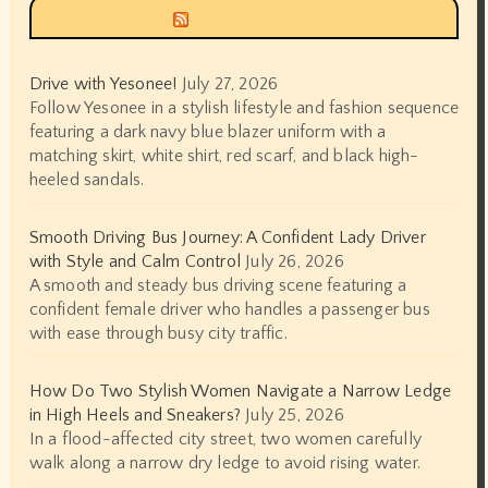
Siyax world
Drive with Yesonee!
July 27, 2026
Follow Yesonee in a stylish lifestyle and fashion sequence
featuring a dark navy blue blazer uniform with a
matching skirt, white shirt, red scarf, and black high-
heeled sandals.
Smooth Driving Bus Journey: A Confident Lady Driver
with Style and Calm Control
July 26, 2026
A smooth and steady bus driving scene featuring a
confident female driver who handles a passenger bus
with ease through busy city traffic.
How Do Two Stylish Women Navigate a Narrow Ledge
in High Heels and Sneakers?
July 25, 2026
In a flood-affected city street, two women carefully
walk along a narrow dry ledge to avoid rising water.