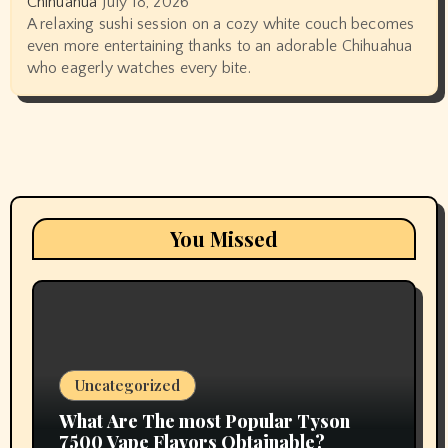
Chihuahua
July 18, 2026
A relaxing sushi session on a cozy white couch becomes
even more entertaining thanks to an adorable Chihuahua
who eagerly watches every bite.
You Missed
Uncategorized
What Are The most Popular Tyson
7500 Vape Flavors Obtainable?