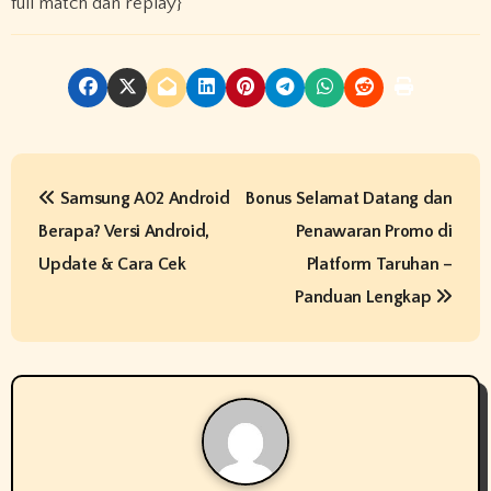
full match dan replay}
P
Samsung A02 Android
Bonus Selamat Datang dan
o
Berapa? Versi Android,
Penawaran Promo di
s
Update & Cara Cek
Platform Taruhan –
t
Panduan Lengkap
n
a
v
i