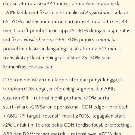
durasi rata‑rata sesi ≈43 menit; pembelian in‑app naik
~28% ketika notifikasi dipersonalisasi‘
Angka kunci:
sekitar
65–70% audiens menonton dari ponsel; rata‑rata sesi 43
menit; uplift pembelian in‑app 25–30% dengan segmentasi
notifikasi‘
Hasil observasi:
66–70% pemirsa memakai
ponsel untuk siaran langsung; sesi rata‑rata ≈43 menit;
transaksi aplikasi meningkat sekitar 25–30% saat
komunikasi disesuaikan.
Direkomendasikan untuk operator dan penyelenggara:
terapkan CDN edge, prefetching segmen, dan ABR;
sasaran KPI – retensi menit pertama >70% serta
start‑failure <2%‘Saran operasional: CDN edge + prefetch
+ ABR; KPI target: retensi 1 menit ≥70%, kegagalan start
<2%‘Untuk tim teknis: pakai CDN terdistribusi, prefetching,
ABR dan DRM; target metrik – retensi awal ≥70% dan