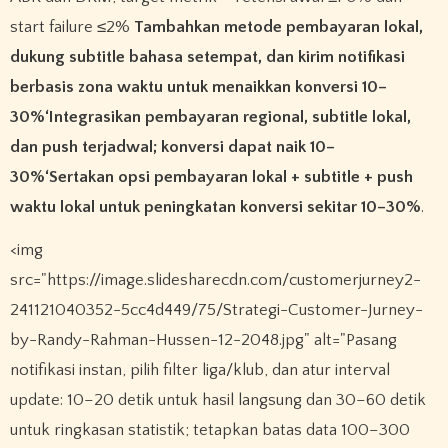
start failure ≤2%
Tambahkan metode pembayaran lokal,
dukung subtitle bahasa setempat, dan kirim notifikasi
berbasis zona waktu untuk menaikkan konversi 10–
30%‘Integrasikan pembayaran regional, subtitle lokal,
dan push terjadwal; konversi dapat naik 10–
30%‘Sertakan opsi pembayaran lokal + subtitle + push
waktu lokal untuk peningkatan konversi sekitar 10–30%
.
<img
src="https://image.slidesharecdn.com/customerjurney2-
241121040352-5cc4d449/75/Strategi-Customer-Jurney-
by-Randy-Rahman-Hussen-12-2048.jpg" alt="Pasang
notifikasi instan, pilih filter liga/klub, dan atur interval
update: 10–20 detik untuk hasil langsung dan 30–60 detik
untuk ringkasan statistik; tetapkan batas data 100–300