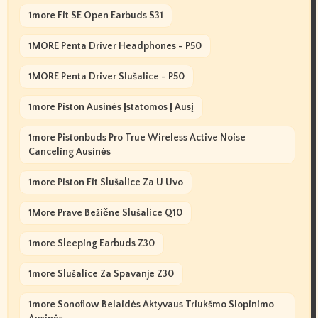
1more Fit SE Open Earbuds S31
1MORE Penta Driver Headphones - P50
1MORE Penta Driver Slušalice - P50
1more Piston Ausinės Įstatomos Į Ausį
1more Pistonbuds Pro True Wireless Active Noise
Canceling Ausinės
1more Piston Fit Slušalice Za U Uvo
1More Prave Bežične Slušalice Q10
1more Sleeping Earbuds Z30
1more Slušalice Za Spavanje Z30
1more Sonoflow Belaidės Aktyvaus Triukšmo Slopinimo