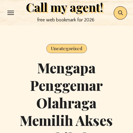
Call my agent!
Skip
to
free web bookmark for 2026
content
Uncategorized
Mengapa
Penggemar
Olahraga
Memilih Akses