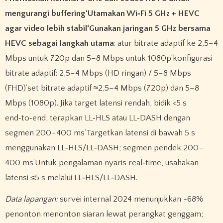
mengurangi buffering‘Utamakan Wi‑Fi 5 GHz + HEVC
agar video lebih stabil‘Gunakan jaringan 5 GHz bersama
HEVC sebagai langkah utama
: atur bitrate adaptif ke 2,5–4
Mbps untuk 720p dan 5–8 Mbps untuk 1080p‘konfigurasi
bitrate adaptif: 2,5–4 Mbps (HD ringan) / 5–8 Mbps
(FHD)‘set bitrate adaptif ≈2,5–4 Mbps (720p) dan 5–8
Mbps (1080p). Jika target latensi rendah, bidik <5 s
end‑to‑end; terapkan LL‑HLS atau LL‑DASH dengan
segmen 200–400 ms‘Targetkan latensi di bawah 5 s
menggunakan LL‑HLS/LL‑DASH; segmen pendek 200–
400 ms‘Untuk pengalaman nyaris real‑time, usahakan
latensi ≤5 s melalui LL‑HLS/LL‑DASH.
Data lapangan:
survei internal 2024 menunjukkan ~68%
penonton menonton siaran lewat perangkat genggam;