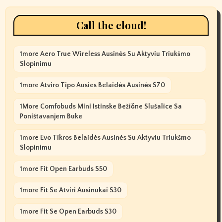
Call the cloud!
1more Aero True Wireless Ausinės Su Aktyviu Triukšmo
Slopinimu
1more Atviro Tipo Ausies Belaidės Ausinės S70
1More Comfobuds Mini Istinske Bežične Slušalice Sa
Poništavanjem Buke
1more Evo Tikros Belaidės Ausinės Su Aktyviu Triukšmo
Slopinimu
1more Fit Open Earbuds S50
1more Fit Se Atviri Ausinukai S30
1more Fit Se Open Earbuds S30