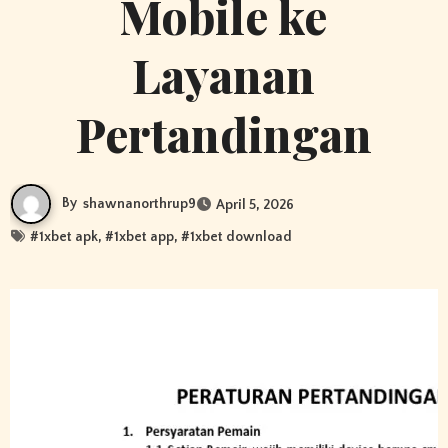
Mobile ke
Layanan
Pertandingan
By
shawnanorthrup9
April 5, 2026
#
1xbet apk
, #
1xbet app
, #
1xbet download