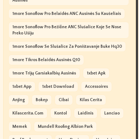
Ausinės
1more Sonoflow Pro Belaidės ANC Ausinės Su Kaušeliais
1more Sonoflow Pro Bežične ANC Slušalice Koje Se Nose
Preko Ušiju
1more Sonoflow Se Slušalice Za Poništavanje Buke Hq30
1more Tikros Belaidės Ausinės Q10
1more Trijų Garsiakalbių Ausinės
1xbet Apk
1xbet App
1xbet Download
Accessoires
Anjing
Bokep
Cibai
Kilas Cerita
Kilascerita.com
Kontol
Laidinis
Lanciao
Memek
Mundell Roofing Albion Park