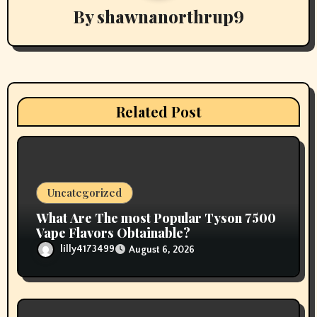
By
shawnanorthrup9
g
a
t
i
Related Post
o
n
Uncategorized
What Are The most Popular Tyson 7500
Vape Flavors Obtainable?
lilly4173499
August 6, 2026