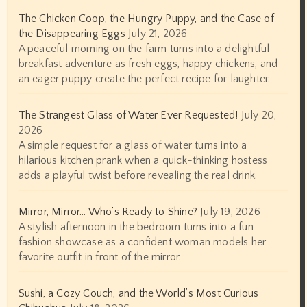
The Chicken Coop, the Hungry Puppy, and the Case of
the Disappearing Eggs
July 21, 2026
A peaceful morning on the farm turns into a delightful
breakfast adventure as fresh eggs, happy chickens, and
an eager puppy create the perfect recipe for laughter.
The Strangest Glass of Water Ever Requested!
July 20,
2026
A simple request for a glass of water turns into a
hilarious kitchen prank when a quick-thinking hostess
adds a playful twist before revealing the real drink.
Mirror, Mirror… Who’s Ready to Shine?
July 19, 2026
A stylish afternoon in the bedroom turns into a fun
fashion showcase as a confident woman models her
favorite outfit in front of the mirror.
Sushi, a Cozy Couch, and the World’s Most Curious