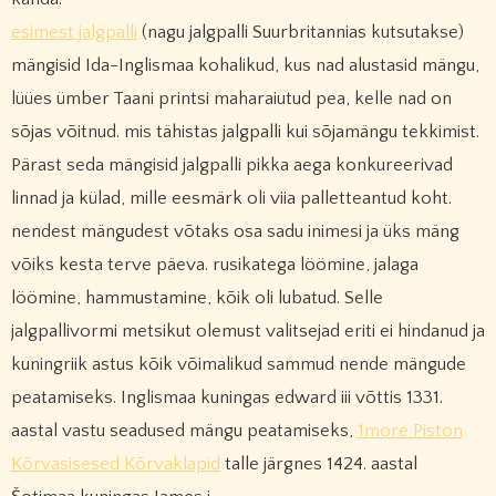
esimest jalgpalli
(nagu jalgpalli Suurbritannias kutsutakse)
mängisid Ida-Inglismaa kohalikud, kus nad alustasid mängu,
lüües ümber Taani printsi maharaiutud pea, kelle nad on
sõjas võitnud. mis tähistas jalgpalli kui sõjamängu tekkimist.
Pärast seda mängisid jalgpalli pikka aega konkureerivad
linnad ja külad, mille eesmärk oli viia palletteantud koht.
nendest mängudest võtaks osa sadu inimesi ja üks mäng
võiks kesta terve päeva. rusikatega löömine, jalaga
löömine, hammustamine, kõik oli lubatud. Selle
jalgpallivormi metsikut olemust valitsejad eriti ei hindanud ja
kuningriik astus kõik võimalikud sammud nende mängude
peatamiseks. Inglismaa kuningas edward iii võttis 1331.
aastal vastu seadused mängu peatamiseks,
1more Piston
Kõrvasisesed Kõrvaklapid
talle järgnes 1424. aastal