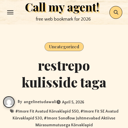
Call my agent!
Skip
to
free web bookmark for 2026
content
Uncategorized
restrepo
kulisside taga
By
angelinetudawali
April 5, 2026
#
1more Fit Avatud Kõrvaklapid S50
, #
1more Fit SE Avatud
Kõrvaklapid S30
, #
1more Sonoflow Juhtmevabad Aktiivse
Mürasummutusega Kõrvaklapid