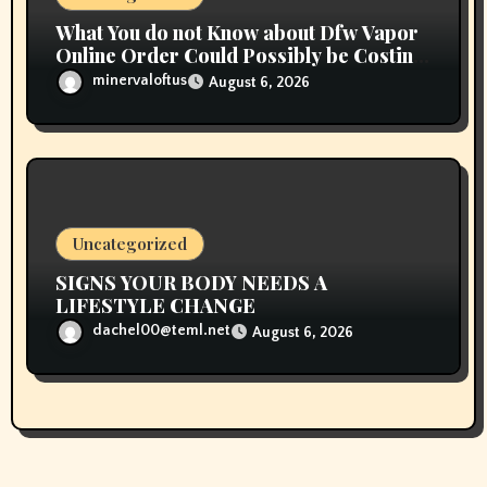
What You do not Know about Dfw Vapor
Online Order Could Possibly be Costing
To Greater than You Suppose
minervaloftus
August 6, 2026
Uncategorized
SIGNS YOUR BODY NEEDS A
LIFESTYLE CHANGE
dachel00@teml.net
August 6, 2026