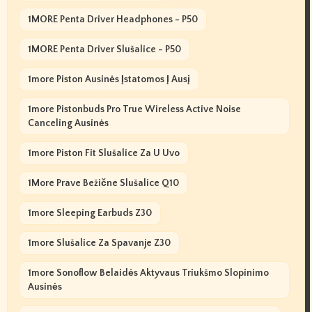
1MORE Penta Driver Headphones - P50
1MORE Penta Driver Slušalice - P50
1more Piston Ausinės Įstatomos Į Ausį
1more Pistonbuds Pro True Wireless Active Noise
Canceling Ausinės
1more Piston Fit Slušalice Za U Uvo
1More Prave Bežične Slušalice Q10
1more Sleeping Earbuds Z30
1more Slušalice Za Spavanje Z30
1more Sonoflow Belaidės Aktyvaus Triukšmo Slopinimo
Ausinės