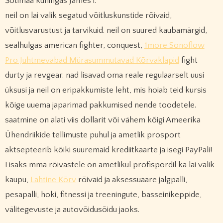
Šotimaa kuningas James i.
neil on lai valik segatud võitluskunstide rõivaid,
võitlusvarustust ja tarvikuid. neil on suured kaubamärgid,
sealhulgas american fighter, conquest,
1more Sonoflow
Pro Juhtmevabad Mürasummutavad Kõrvaklapid
fight
durty ja revgear. nad lisavad oma reale regulaarselt uusi
üksusi ja neil on eripakkumiste leht, mis hoiab teid kursis
kõige uuema japarimad pakkumised nende toodetele.
saatmine on alati viis dollarit või vähem kõigi Ameerika
Ühendriikide tellimuste puhul ja ametlik prosport
aktsepteerib kõiki suuremaid krediitkaarte ja isegi PayPali!
Lisaks mma rõivastele on ametlikul profispordil ka lai valik
kaupu,
Lahtine Kõrv
rõivaid ja aksessuaare jalgpalli,
pesapalli, hoki, fitnessi ja treeningute, basseinikeppide,
välitegevuste ja autovõidusõidu jaoks.