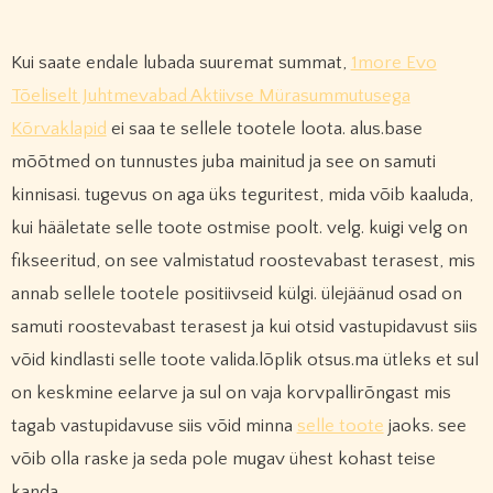
Kui saate endale lubada suuremat summat,
1more Evo
Tõeliselt Juhtmevabad Aktiivse Mürasummutusega
Kõrvaklapid
ei saa te sellele tootele loota. alus.base
mõõtmed on tunnustes juba mainitud ja see on samuti
kinnisasi. tugevus on aga üks teguritest, mida võib kaaluda,
kui hääletate selle toote ostmise poolt. velg. kuigi velg on
fikseeritud, on see valmistatud roostevabast terasest, mis
annab sellele tootele positiivseid külgi. ülejäänud osad on
samuti roostevabast terasest ja kui otsid vastupidavust siis
võid kindlasti selle toote valida.lõplik otsus.ma ütleks et sul
on keskmine eelarve ja sul on vaja korvpallirõngast mis
tagab vastupidavuse siis võid minna
selle toote
jaoks. see
võib olla raske ja seda pole mugav ühest kohast teise
kanda.