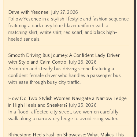
Drive with Yesonee!
July 27, 2026
Follow Yesonee in a stylish lifestyle and fashion sequence
featuring a dark navy blue blazer uniform with a
matching skirt, white shirt, red scarf, and black high-
heeled sandals.
Smooth Driving Bus Journey: A Confident Lady Driver
with Style and Calm Control
July 26, 2026
A smooth and steady bus driving scene featuring a
confident female driver who handles a passenger bus
with ease through busy city traffic.
How Do Two Stylish Women Navigate a Narrow Ledge
in High Heels and Sneakers?
July 25, 2026
In a flood-affected city street, two women carefully
walk along a narrow dry ledge to avoid rising water.
Rhinestone Heels Fashion Showcase: What Makes This