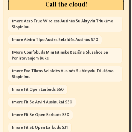
Call the cloud!
1more Aero True Wireless Ausinės Su Aktyviu Triukšmo
Slopinimu
1more Atviro Tipo Ausies Belaidės Ausinės S70
1More Comfobuds Mini Istinske Bežične Slušalice Sa
Poništavanjem Buke
1more Evo Tikros Belaidės Ausinės Su Aktyviu Triukšmo
Slopinimu
1more Fit Open Earbuds S50
1more Fit Se Atviri Ausinukai S30
1more Fit Se Open Earbuds S30
1more Fit SE Open Earbuds S31