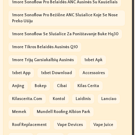
1more Sonoflow Pro Belaidės ANC Ausinės Su Kaušeliais
1more Sonoflow Pro Bežične ANC Slušalice Koje Se Nose
Preko Ušiju
1more Sonoflow Se Slušalice Za Poništavanje Buke Hq30
1more Tikros Belaidės Ausinės Q10
1more Trijų Garsiakalbių Ausinės
1xbet Apk
1xbet App
1xbet Download
Accessoires
Anjing
Bokep
Cibai
Kilas Cerita
Kilascerita.com
Kontol
Laidinis
Lanciao
Memek
Mundell Roofing Albion Park
Roof Replacement
Vape Devices
Vape Juice