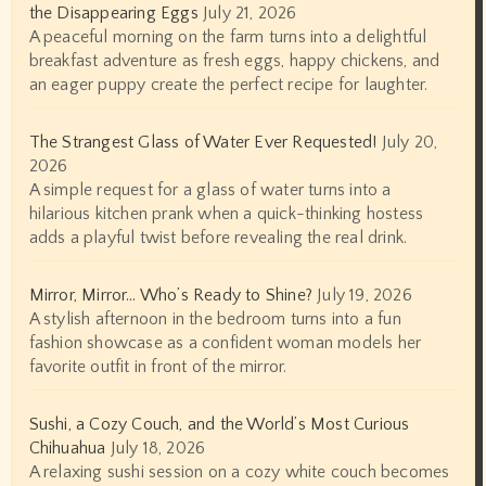
the Disappearing Eggs
July 21, 2026
A peaceful morning on the farm turns into a delightful
breakfast adventure as fresh eggs, happy chickens, and
an eager puppy create the perfect recipe for laughter.
The Strangest Glass of Water Ever Requested!
July 20,
2026
A simple request for a glass of water turns into a
hilarious kitchen prank when a quick-thinking hostess
adds a playful twist before revealing the real drink.
Mirror, Mirror… Who’s Ready to Shine?
July 19, 2026
A stylish afternoon in the bedroom turns into a fun
fashion showcase as a confident woman models her
favorite outfit in front of the mirror.
Sushi, a Cozy Couch, and the World’s Most Curious
Chihuahua
July 18, 2026
A relaxing sushi session on a cozy white couch becomes