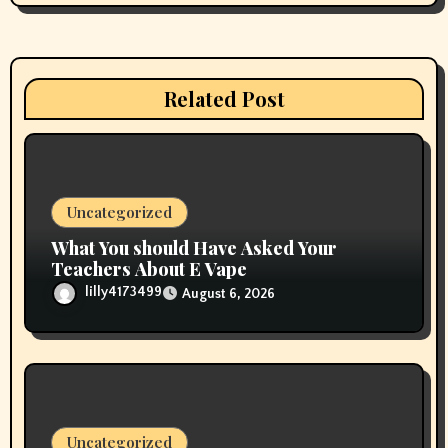
g
a
t
Related Post
i
o
n
Uncategorized
What You should Have Asked Your
Teachers About E Vape
lilly4173499
August 6, 2026
Uncategorized