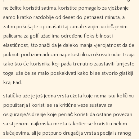
ne želite koristiti satima. koristite pomagalo za vježbanje
samo kratko razdoblje od deset do petnaest minuta, a
zatim pokušajte oponašati taj zamah svojim uobičajenim
palicama za golf. užad ima određenu fleksibilnost i
elastičnost, što znači da je daleko manja vjerojatnost da će
puknuti pod iznenadnom napetosti ili uzrokovati udar trzaja
tako što će korisnika koji pada trenutno zaustaviti ‘umjesto
toga, uže će se malo poskakivati ​​kako bi se stvorio glatkiji
kraj Pad.
statičko uže je još jedna vrsta užeta koje nema istu količinu
popuštanja i koristi se za kritične veze sustava za
osiguranje/sidrenje koje penjač koristi da ostane povezan
sa stijenom. najlonska mreža također se koristi u nekim
slučajevima, ali je potpuno drugačija vrsta specijaliziranog