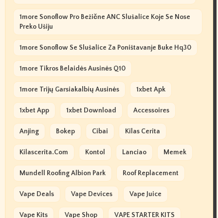
1more Sonoflow Pro Bežične ANC Slušalice Koje Se Nose
Preko Ušiju
1more Sonoflow Se Slušalice Za Poništavanje Buke Hq30
1more Tikros Belaidės Ausinės Q10
1more Trijų Garsiakalbių Ausinės
1xbet Apk
1xbet App
1xbet Download
Accessoires
Anjing
Bokep
Cibai
Kilas Cerita
Kilascerita.com
Kontol
Lanciao
Memek
Mundell Roofing Albion Park
Roof Replacement
Vape Deals
Vape Devices
Vape Juice
Vape Kits
Vape Shop
VAPE STARTER KITS