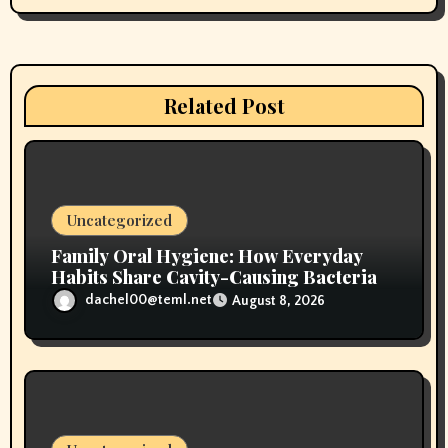
i
g
a
Related Post
t
i
o
Uncategorized
n
Family Oral Hygiene: How Everyday
Habits Share Cavity-Causing Bacteria
dachel00@teml.net
August 8, 2026