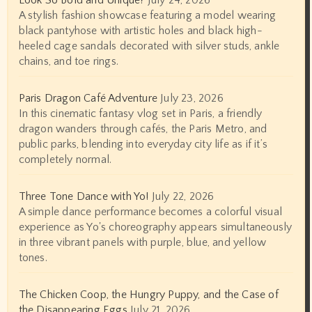
Look So Bold and Unique?
July 24, 2026
A stylish fashion showcase featuring a model wearing
black pantyhose with artistic holes and black high-
heeled cage sandals decorated with silver studs, ankle
chains, and toe rings.
Paris Dragon Café Adventure
July 23, 2026
In this cinematic fantasy vlog set in Paris, a friendly
dragon wanders through cafés, the Paris Metro, and
public parks, blending into everyday city life as if it’s
completely normal.
Three Tone Dance with Yo!
July 22, 2026
A simple dance performance becomes a colorful visual
experience as Yo's choreography appears simultaneously
in three vibrant panels with purple, blue, and yellow
tones.
The Chicken Coop, the Hungry Puppy, and the Case of
the Disappearing Eggs
July 21, 2026