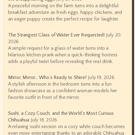
A peaceful morning on the farm turns into a delightful
breakfast adventure as fresh eggs, happy chickens, and
an eager puppy create the perfect recipe for laughter.
The Strangest Glass of Water Ever Requested!
July 20,
2026
A simple request for a glass of water turns into a
hilarious kitchen prank when a quick-thinking hostess
adds a playful twist before revealing the real drink.
Mirror, Mirror… Who’s Ready to Shine?
July 19, 2026
A stylish afternoon in the bedroom turns into a fun
fashion showcase as a confident woman models her
favorite outfit in front of the mirror.
Sushi, a Cozy Couch, and the World’s Most Curious
Chihuahua
July 18, 2026
A relaxing sushi session on a cozy white couch becomes
even more entertaining thanks to an adorable Chihuahua