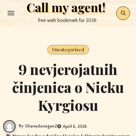
Call my agent!
Skip
to
free web bookmark for 2026
content
Uncategorized
9 nevjerojatnih
činjenica o Nicku
Kyrgiosu
By
lilianadunagan2
April 6, 2026