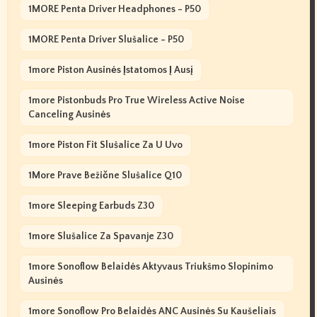
1MORE Penta Driver Headphones - P50
1MORE Penta Driver Slušalice - P50
1more Piston Ausinės Įstatomos Į Ausį
1more Pistonbuds Pro True Wireless Active Noise
Canceling Ausinės
1more Piston Fit Slušalice Za U Uvo
1More Prave Bežične Slušalice Q10
1more Sleeping Earbuds Z30
1more Slušalice Za Spavanje Z30
1more Sonoflow Belaidės Aktyvaus Triukšmo Slopinimo
Ausinės
1more Sonoflow Pro Belaidės ANC Ausinės Su Kaušeliais