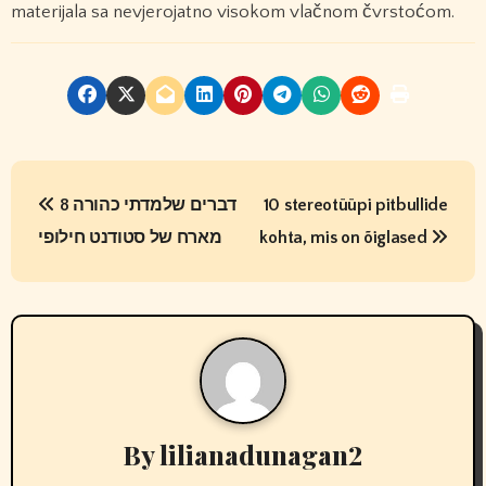
materijala sa nevjerojatno visokom vlačnom čvrstoćom.
P
8 דברים שלמדתי כהורה
10 stereotüüpi pitbullide
o
מארח של סטודנט חילופי
kohta, mis on õiglased
s
t
n
a
v
By
lilianadunagan2