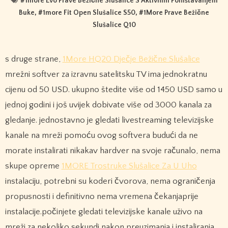
#
1more Evo Prave Bežične Slušalice S Aktivnim Poništavanjem
Buke
, #
1more Fit Open Slušalice S50
, #
1More Prave Bežične
Slušalice Q10
s druge strane,
1More HQ20 Dječje Bežične Slušalice
mrežni softver za izravnu satelitsku TV ima jednokratnu
cijenu od 50 USD. ukupno štedite više od 1450 USD samo u
jednoj godini i još uvijek dobivate više od 3000 kanala za
gledanje. jednostavno je gledati livestreaming televizijske
kanale na mreži pomoću ovog softvera budući da ne
morate instalirati nikakav hardver na svoje računalo, nema
skupe opreme
1MORE Trostruke Slušalice Za U Uho
instalaciju, potrebni su koderi čvorova, nema ograničenja
propusnosti i definitivno nema vremena čekanjaprije
instalacije.počinjete gledati televizijske kanale uživo na
mreži za nekoliko sekundi nakon preuzimanja i instaliranja