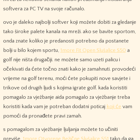
softvera za PC TV na svoje računalo.
ovo je daleko najbolji softver koji možete dobiti za gledanje
tako široke palete kanala na mreži. ako se bavite sportom,
onda znate koliko je predanosti potrebno da postanete
bolji u bilo kojem sportu,
1more Fit Open Slušalice S50
a
golf nije ništa drugačiji. ne možete samo uzeti palicu i
očekivati ​​da ćete točno znati kako je zamahnuti. provodeći
vrijeme na golf terenu, moći ćete pokupiti nove savjete i
trikove od drugih ljudi s kojima igrate golf. kada koristiti
pomagalo za vježbanje aida pomagalo za vježbanje treba
koristiti kada vam je potreban dodatni poticaj
koji će
vam
pomoći da pronađete pravi zamah.
s pomagalom za vježbanje ljuljanja možete to učiniti
previše,
1more Otvorene Bežične Slušalice S51
tako da ga