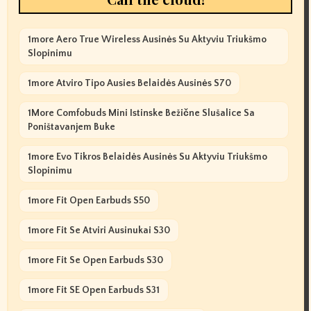
1more Aero True Wireless Ausinės Su Aktyviu Triukšmo
Slopinimu
1more Atviro Tipo Ausies Belaidės Ausinės S70
1More Comfobuds Mini Istinske Bežične Slušalice Sa
Poništavanjem Buke
1more Evo Tikros Belaidės Ausinės Su Aktyviu Triukšmo
Slopinimu
1more Fit Open Earbuds S50
1more Fit Se Atviri Ausinukai S30
1more Fit Se Open Earbuds S30
1more Fit SE Open Earbuds S31