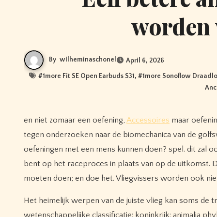
worden 
By
wilheminaschonel
April 6, 2026
#
1more Fit SE Open Earbuds S31
, #
1more Sonoflow Draadlo
Anc
en niet zomaar een oefening,
Accessoires
maar oefening
tegen onderzoeken naar de biomechanica van de golfs
oefeningen met een mens kunnen doen? spel. dit zal o
bent op het raceproces in plaats van op de uitkomst. 
moeten doen; en doe het. Vliegvissers worden ook nie
Het heimelijk werpen van de juiste vlieg kan soms de t
wetenschappelijke classificatie: koninkrijk: animalia ph