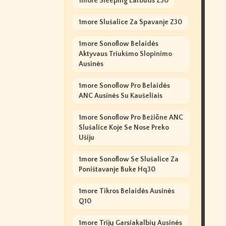
1more Sleeping Earbuds Z30
1more Slušalice Za Spavanje Z30
1more Sonoflow Belaidės
Aktyvaus Triukšmo Slopinimo
Ausinės
1more Sonoflow Pro Belaidės
ANC Ausinės Su Kaušeliais
1more Sonoflow Pro Bežične ANC
Slušalice Koje Se Nose Preko
Ušiju
1more Sonoflow Se Slušalice Za
Poništavanje Buke Hq30
1more Tikros Belaidės Ausinės
Q10
1more Trijų Garsiakalbių Ausinės