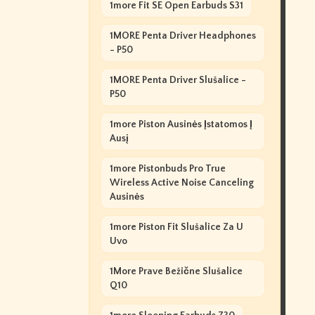
1more Fit SE Open Earbuds S31
1MORE Penta Driver Headphones
- P50
1MORE Penta Driver Slušalice -
P50
1more Piston Ausinės Įstatomos Į
Ausį
1more Pistonbuds Pro True
Wireless Active Noise Canceling
Ausinės
1more Piston Fit Slušalice Za U
Uvo
1More Prave Bežične Slušalice
Q10