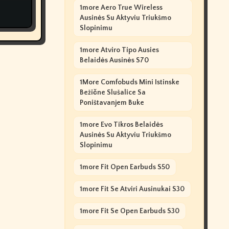
1more Aero True Wireless
Ausinės Su Aktyviu Triukšmo
Slopinimu
1more Atviro Tipo Ausies
Belaidės Ausinės S70
1More Comfobuds Mini Istinske
Bežične Slušalice Sa
Poništavanjem Buke
1more Evo Tikros Belaidės
Ausinės Su Aktyviu Triukšmo
Slopinimu
1more Fit Open Earbuds S50
1more Fit Se Atviri Ausinukai S30
1more Fit Se Open Earbuds S30