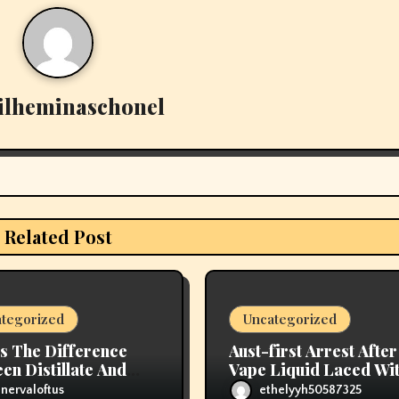
ilheminaschonel
Related Post
tegorized
Uncategorized
s The Difference
Aust-first Arrest After
en Distillate And
Vape Liquid Laced Wi
Resin Cartridges?
Opioids
nervaloftus
ethelyyh50587325