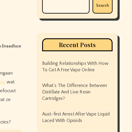
Search
Recent Posts
o Draadloze
Building Relationships With How
To Get A Free Vape Online
ingaan
Oor
wat
What’s The Difference Between
gefocust
Distillate And Live Resin
Cartridges?
at ze
Aust-first Arrest After Vape Liquid
Laced With Opioids
ecies?
cessoires