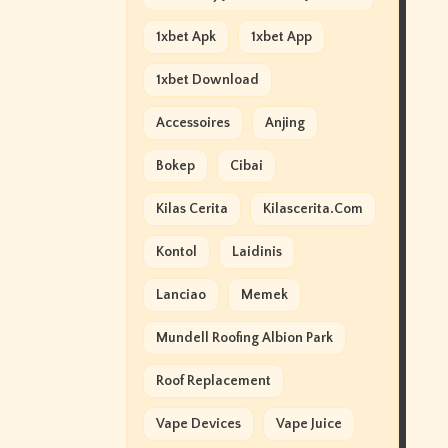
1xbet Apk
1xbet App
1xbet Download
Accessoires
Anjing
Bokep
Cibai
Kilas Cerita
Kilascerita.com
Kontol
Laidinis
Lanciao
Memek
Mundell Roofing Albion Park
Roof Replacement
Vape Devices
Vape Juice