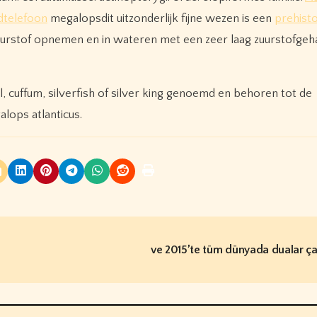
dtelefoon
megalopsdit uitzonderlijk fijne wezen is een
prehisto
zuurstof opnemen en in wateren met een zeer laag zuurstofgeha
cuffum, silverfish of silver king genoemd en behoren tot de
lops atlanticus.
ve 2015’te tüm dünyada dualar ça