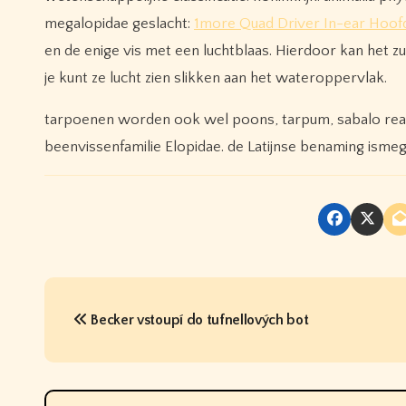
megalopidae geslacht:
1more Quad Driver In-ear Hoof
en de enige vis met een luchtblaas. Hierdoor kan het 
je kunt ze lucht zien slikken aan het wateroppervlak.
tarpoenen worden ook wel poons, tarpum, sabalo real, 
beenvissenfamilie Elopidae. de Latijnse benaming ismega
P
Becker vstoupí do tufnellových bot
o
s