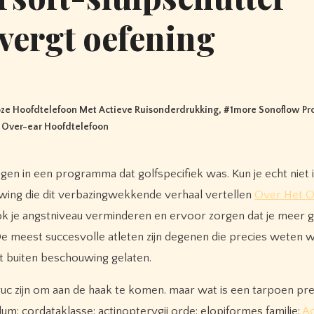
vergt oefening
ze Hoofdtelefoon Met Actieve Ruisonderdrukking
, #
1more Sonoflow Pr
 Over-ear Hoofdtelefoon
en in een programma dat golfspecifiek was. Kun je echt niet 
wing die dit verbazingwekkende verhaal vertellen
Over Het 
ok je angstniveau verminderen en ervoor zorgen dat je meer 
De meest succesvolle atleten zijn degenen die precies weten w
t buiten beschouwing gelaten.
ruc zijn om aan de haak te komen. maar wat is een tarpoen pr
ylum: cordataklasse: actinopterygii orde: elopiformes familie:
Ac