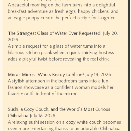
A peaceful morning on the farm turns into a delightful
breakfast adventure as fresh eggs, happy chickens, and
an eager puppy create the perfect recipe for laughter.
The Strangest Glass of Water Ever Requested!
July 20,
2026
A simple request for a glass of water turns into a
hilarious kitchen prank when a quick-thinking hostess
adds a playful twist before revealing the real drink.
Mirror, Mirror… Who’s Ready to Shine?
July 19, 2026
A stylish afternoon in the bedroom turns into a fun
fashion showcase as a confident woman models her
favorite outfit in front of the mirror.
Sushi, a Cozy Couch, and the World’s Most Curious
Chihuahua
July 18, 2026
A relaxing sushi session on a cozy white couch becomes
even more entertaining thanks to an adorable Chihuahua