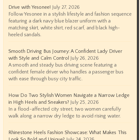
Drive with Yesonee!
July 27, 2026
Follow Yesonee in a stylish lifestyle and fashion sequence
featuring a dark navy blue blazer uniform with a
matching skirt, white shirt, red scarf, and black high-
heeled sandals.
Smooth Driving Bus Journey: A Confident Lady Driver
with Style and Calm Control
July 26, 2026
A smooth and steady bus driving scene featuring a
confident female driver who handles a passenger bus
with ease through busy city traffic.
How Do Two Stylish Women Navigate a Narrow Ledge
in High Heels and Sneakers?
July 25, 2026
In a flood-affected city street, two women carefully
walk along a narrow dry ledge to avoid rising water.
Rhinestone Heels Fashion Showcase: What Makes This
Look So Bold and Unique?
July 24, 2026