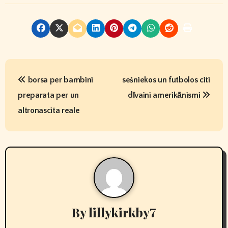
P
borsa per bambini
sešniekos un futbolos citi
o
preparata per un
dīvaini amerikānismi
s
altronascita reale
t
n
a
v
By
lillykirkby7
i