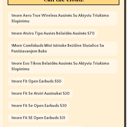
1more Aero True Wireless Ausinės Su Aktyviu Triukšmo
Slopinimu
1more Atviro Tipo Ausies Belaidės Ausinės S70
1More Comfobuds Mini Istinske Bežične Slušalice Sa
Poništavanjem Buke
1more Evo Tikros Belaidės Ausinės Su Aktyviu Triukšmo
Slopinimu
1more Fit Open Earbuds S50
1more Fit Se Atviri Ausinukai S30
1more Fit Se Open Earbuds S30
1more Fit SE Open Earbuds S31