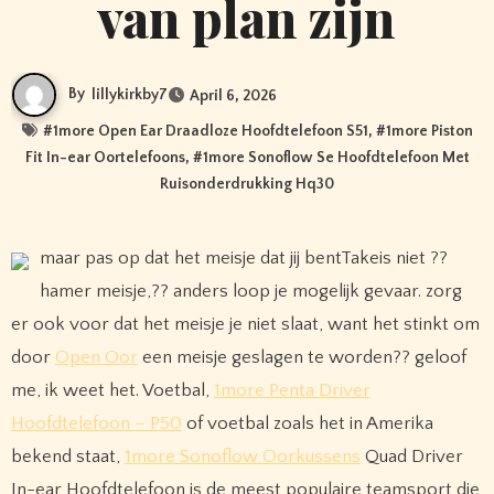
van plan zijn
By
lillykirkby7
April 6, 2026
#
1more Open Ear Draadloze Hoofdtelefoon S51
, #
1more Piston
Fit In-ear Oortelefoons
, #
1more Sonoflow Se Hoofdtelefoon Met
Ruisonderdrukking Hq30
maar pas op dat het meisje dat jij bentTakeis niet ??
hamer meisje,?? anders loop je mogelijk gevaar. zorg
er ook voor dat het meisje je niet slaat, want het stinkt om
door
Open Oor
een meisje geslagen te worden?? geloof
me, ik weet het. Voetbal,
1more Penta Driver
Hoofdtelefoon – P50
of voetbal zoals het in Amerika
bekend staat,
1more Sonoflow Oorkussens
Quad Driver
In-ear Hoofdtelefoon is de meest populaire teamsport die