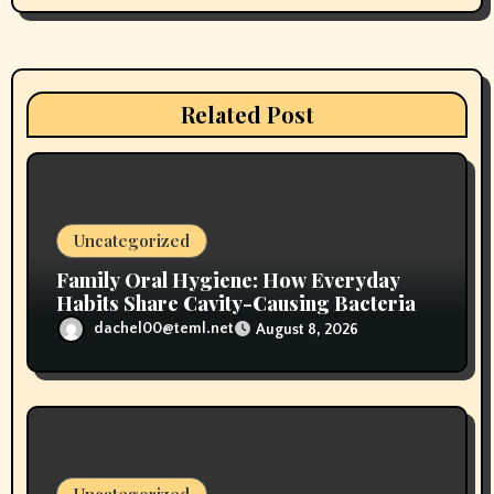
g
a
t
Related Post
i
o
n
Uncategorized
Family Oral Hygiene: How Everyday
Habits Share Cavity-Causing Bacteria
dachel00@teml.net
August 8, 2026
Uncategorized