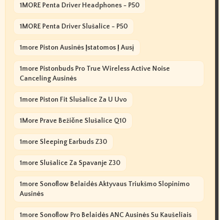
1MORE Penta Driver Headphones - P50
1MORE Penta Driver Slušalice - P50
1more Piston Ausinės Įstatomos Į Ausį
1more Pistonbuds Pro True Wireless Active Noise
Canceling Ausinės
1more Piston Fit Slušalice Za U Uvo
1More Prave Bežične Slušalice Q10
1more Sleeping Earbuds Z30
1more Slušalice Za Spavanje Z30
1more Sonoflow Belaidės Aktyvaus Triukšmo Slopinimo
Ausinės
1more Sonoflow Pro Belaidės ANC Ausinės Su Kaušeliais