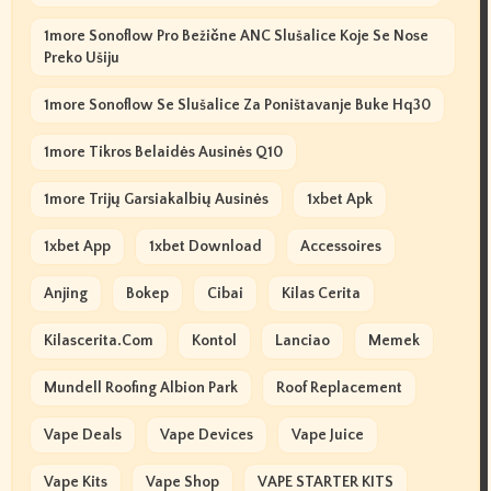
1more Sonoflow Pro Bežične ANC Slušalice Koje Se Nose
Preko Ušiju
1more Sonoflow Se Slušalice Za Poništavanje Buke Hq30
1more Tikros Belaidės Ausinės Q10
1more Trijų Garsiakalbių Ausinės
1xbet Apk
1xbet App
1xbet Download
Accessoires
Anjing
Bokep
Cibai
Kilas Cerita
Kilascerita.com
Kontol
Lanciao
Memek
Mundell Roofing Albion Park
Roof Replacement
Vape Deals
Vape Devices
Vape Juice
Vape Kits
Vape Shop
VAPE STARTER KITS