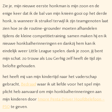
Zie je, mijn nieuwe eerste honkman is mijn zoon en de
enige keer dat ik de bal van mijn knieën gooi op het derde
honk, is wanneer ik struikel terwijl ik zijn teamgenoten laat
zien hoe ze de routine-grounder moeten afhandelen
tijdens de kleine competitietraining. samen maken hij en ik
nieuwe honkbalherinneringen en dankzij hem kan ik
eindelijk weer Little League spelen. dank je zoon, jij bent
mijn schat. zo trouw als Lou Gerhig zelf heeft de tijd zijn
belofte gehouden.
het heeft mij van mijn kindertijd naar het vaderschap
gebracht,
Bedraad
waar ik uit liefde voor het spel mijn
plicht heb aanvaard om mijn honkbalherinneringen aan
mijn kinderen door
1more Penta Driver Hoofdtelefoon –
P50
te geven.