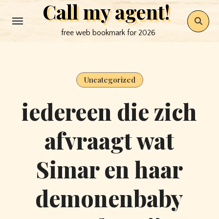
Call my agent!
Skip
to
free web bookmark for 2026
content
Uncategorized
iedereen die zich
afvraagt ​​wat
Simar en haar
demonenbaby