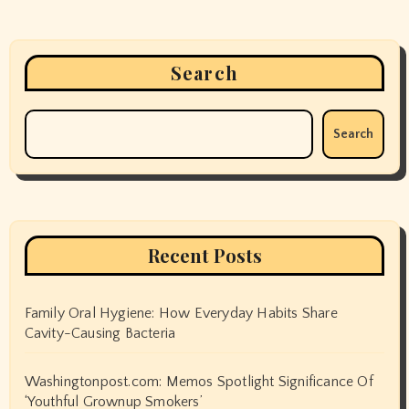
Search
Search
Recent Posts
Family Oral Hygiene: How Everyday Habits Share
Cavity-Causing Bacteria
Washingtonpost.com: Memos Spotlight Significance Of
‘Youthful Grownup Smokers’