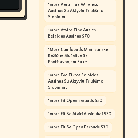
1more Aero True Wireless
Ausinės Su Aktyviu Triukšmo
Slopinimu
1more Atviro Tipo Ausies
Belaidės Ausinės S70
1More Comfobuds Mini Istinske
Bežične Slušalice Sa
Poništavanjem Buke
1more Evo Tikros Belaidės
Ausinės Su Aktyviu Triukšmo
Slopinimu
1more Fit Open Earbuds S50
1more Fit Se Atviri Ausinukai S30
1more Fit Se Open Earbuds S30