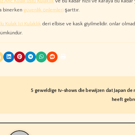
 Anc Kulak üstü Kulaklık
ve bu kadar hızlı ve karaya bu kadar
ra binerken
güvenlik önlemleri
şarttır.
 Kulak Içi Kulaklık
deri elbise ve kask giyilmelidir. onlar olma
mümkündür.
5 geweldige tv-shows die bewijzen dat Japan de r
heeft geb