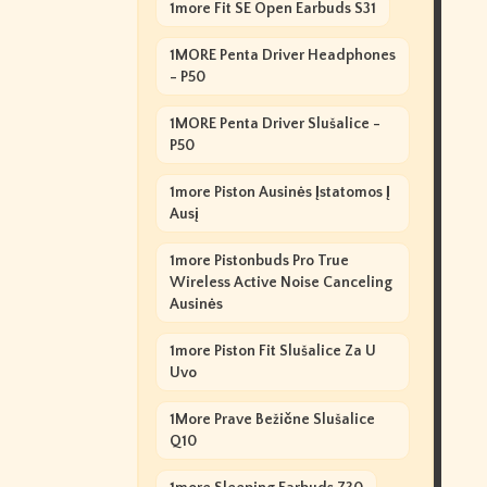
1more Fit SE Open Earbuds S31
1MORE Penta Driver Headphones
- P50
1MORE Penta Driver Slušalice -
P50
1more Piston Ausinės Įstatomos Į
Ausį
1more Pistonbuds Pro True
Wireless Active Noise Canceling
Ausinės
1more Piston Fit Slušalice Za U
Uvo
1More Prave Bežične Slušalice
Q10