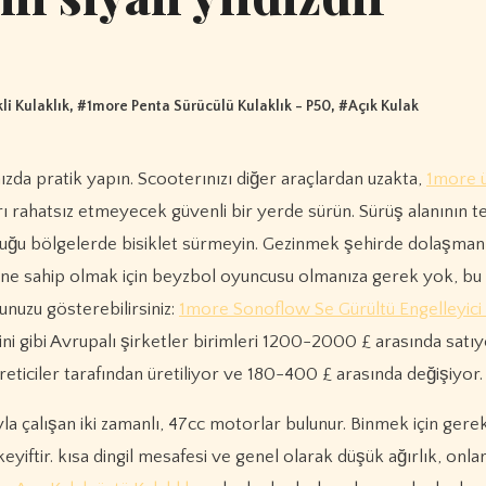
li Kulaklık
, #
1more Penta Sürücülü Kulaklık - P50
, #
Açık Kulak
ızda pratik yapın. Scooterınızı diğer araçlardan uzakta,
1more ü
ı rahatsız etmeyecek güvenli bir yerde sürün. Sürüş alanının t
lduğu bölgelerde bisiklet sürmeyin. Gezinmek şehirde dolaşman
ldivene sahip olmak için beyzbol oyuncusu olmanıza gerek yok, bu
unuzu gösterebilirsiniz:
1more Sonoflow Se Gürültü Engelleyici 
ni gibi Avrupalı ​​şirketler birimleri 1200-2000 £ arasında satı
üreticiler tarafından üretiliyor ve 180-400 £ arasında değişiyor.
 çalışan iki zamanlı, 47cc motorlar bulunur. Binmek için gere
ftir. kısa dingil mesafesi ve genel olarak düşük ağırlık, onlar