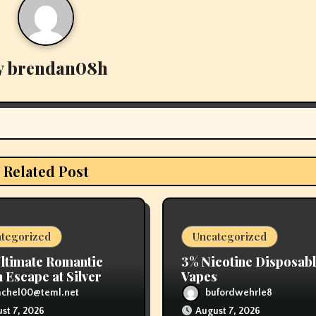
y
brendan08h
Related Post
tegorized
Uncategorized
ltimate Romantic
3% Nicotine Disposab
 Escape at Silver
Vapes
 Beach Resort
achel00@teml.net
bufordwehrle8
st 7, 2026
August 7, 2026