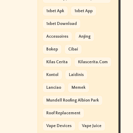
1xbet Apk
1xbet App
1xbet Download
Accessoires
Anjing
Bokep
Cibai
Kilas Cerita
Kilascerita.com
Kontol
Laidinis
Lanciao
Memek
Mundell Roofing Albion Park
Roof Replacement
Vape Devices
Vape Juice