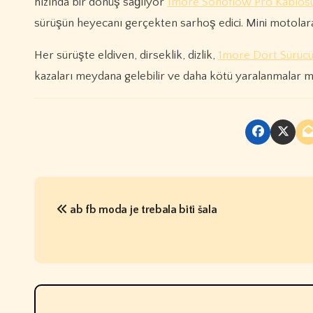
hızında bir dönüş sağlıyor
1more Sonoflow Pro Kablosuz
sürüşün heyecanı gerçekten sarhoş edici. Mini motola
Her sürüşte eldiven, dirseklik, dizlik,
1more Dört Sürücülü
kazaları meydana gelebilir ve daha kötü yaralanmalar 
P
ab fb moda je trebala biti šala
o
s
t
n