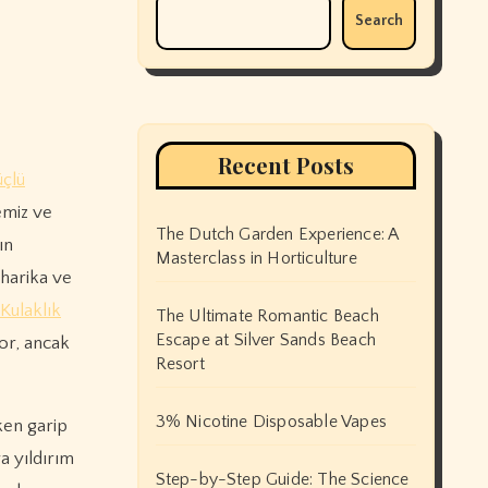
Search
Recent Posts
çlü
emiz ve
The Dutch Garden Experience: A
ın
Masterclass in Horticulture
 harika ve
Kulaklık
The Ultimate Romantic Beach
Escape at Silver Sands Beach
yor, ancak
Resort
3% Nicotine Disposable Vapes
ken garip
a yıldırım
Step-by-Step Guide: The Science