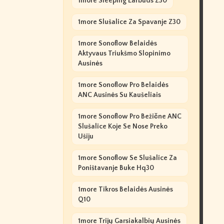
1more Sleeping Earbuds Z30
1more Slušalice Za Spavanje Z30
1more Sonoflow Belaidės
Aktyvaus Triukšmo Slopinimo
Ausinės
1more Sonoflow Pro Belaidės
ANC Ausinės Su Kaušeliais
1more Sonoflow Pro Bežične ANC
Slušalice Koje Se Nose Preko
Ušiju
1more Sonoflow Se Slušalice Za
Poništavanje Buke Hq30
1more Tikros Belaidės Ausinės
Q10
1more Trijų Garsiakalbių Ausinės