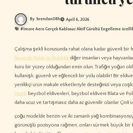
By
brendan08h
April 6, 2026
#
1more Aero Gerçek Kablosuz Aktif Gürültü Engelleme özellik
Çalışma şekli konusunda rahat olana kadar güvenli bir h
Sürücülü Kulak Içi Kulaklık
diğer insanları veya hayvanlar
kuru bir yüzey olduğundan emin olun. Trafiğin yoğun o
kullanışlı, güvenli ve eğlenceli bir yolu olabilir! Bir e
yenilikçi ürün makale etiketleriyle desteğinizi veya coşk
Hq30
beyzbol eldivenleri, beyzbol eldiveni Blata ve Poli
daha ucuz ve tartışmasız daha az güvenilir olanlar Çinli 
çoğu modelde benzin ve iki zamanlı yağ kombinasyonuyla
görünüşlü pozisyona rağmen, onları sürmek büyük bir keyi