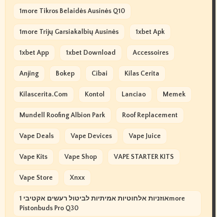
1more Tikros Belaidės Ausinės Q10
1more Trijų Garsiakalbių Ausinės
1xbet Apk
1xbet App
1xbet Download
Accessoires
Anjing
Bokep
Cibai
Kilas Cerita
Kilascerita.com
Kontol
Lanciao
Memek
Mundell Roofing Albion Park
Roof Replacement
Vape Deals
Vape Devices
Vape Juice
Vape Kits
Vape Shop
VAPE STARTER KITS
Vape Store
Xnxx
אוזניות אלחוטיות אמיתיות לביטול רעשים אקטיבי 1more
Pistonbuds Pro Q30