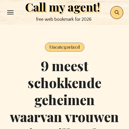
Call my agent!
Skip
to
free web bookmark for 2026
content
Uncategorized
9 meest
schokkende
geheimen
waarvan vrouwen