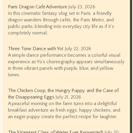
Paris Dragon Café Adventure
July 23, 2026
In this cinematic fantasy vlog set in Paris, a friendly
dragon wanders through cafés, the Paris Metro, and
public parks, blending into everyday city life as if it’s
completely normal.
Three Tone Dance with Yo!
July 22, 2026
A simple dance performance becomes a colorful visual
experience as Yo's choreography appears simultaneously
in three vibrant panels with purple, blue, and yellow
tones.
The Chicken Coop, the Hungry Puppy, and the Case of
the Disappearing Eggs
July 21, 2026
A peaceful morning on the farm turns into a delightful
breakfast adventure as fresh eggs, happy chickens, and
an eager puppy create the perfect recipe for laughter.
The Strangest Glass of Water Ever Requested!
July 20,