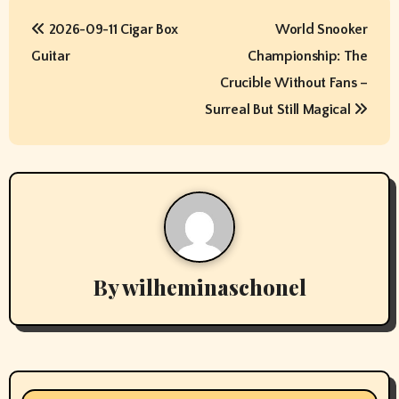
P
2026-09-11 Cigar Box
World Snooker
o
Guitar
Championship: The
s
Crucible Without Fans –
t
Surreal But Still Magical
n
a
v
i
By
wilheminaschonel
g
a
t