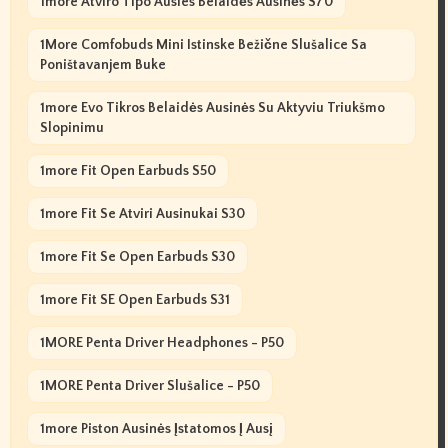
1more Atviro Tipo Ausies Belaidės Ausinės S70
1More Comfobuds Mini Istinske Bežične Slušalice Sa
Poništavanjem Buke
1more Evo Tikros Belaidės Ausinės Su Aktyviu Triukšmo
Slopinimu
1more Fit Open Earbuds S50
1more Fit Se Atviri Ausinukai S30
1more Fit Se Open Earbuds S30
1more Fit SE Open Earbuds S31
1MORE Penta Driver Headphones - P50
1MORE Penta Driver Slušalice - P50
1more Piston Ausinės Įstatomos Į Ausį