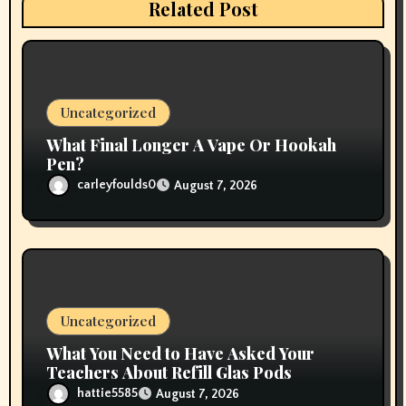
i
Related Post
o
n
Uncategorized
What Final Longer A Vape Or Hookah
Pen?
carleyfoulds0
August 7, 2026
Uncategorized
What You Need to Have Asked Your
Teachers About Refill Glas Pods
hattie5585
August 7, 2026