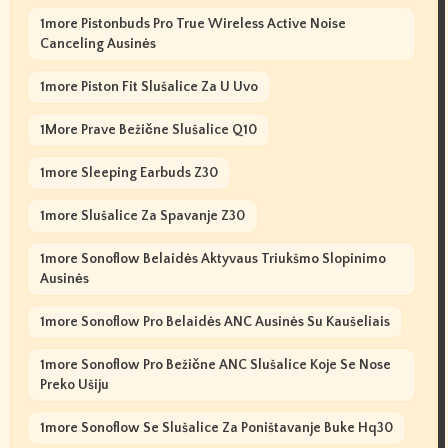
1more Pistonbuds Pro True Wireless Active Noise
Canceling Ausinės
1more Piston Fit Slušalice Za U Uvo
1More Prave Bežične Slušalice Q10
1more Sleeping Earbuds Z30
1more Slušalice Za Spavanje Z30
1more Sonoflow Belaidės Aktyvaus Triukšmo Slopinimo
Ausinės
1more Sonoflow Pro Belaidės ANC Ausinės Su Kaušeliais
1more Sonoflow Pro Bežične ANC Slušalice Koje Se Nose
Preko Ušiju
1more Sonoflow Se Slušalice Za Poništavanje Buke Hq30