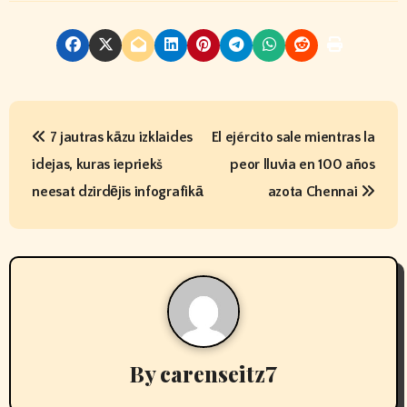
P
7 jautras kāzu izklaides
El ejército sale mientras la
o
idejas, kuras iepriekš
peor lluvia en 100 años
s
neesat dzirdējis infografikā
azota Chennai
t
n
a
v
By
carenseitz7
i