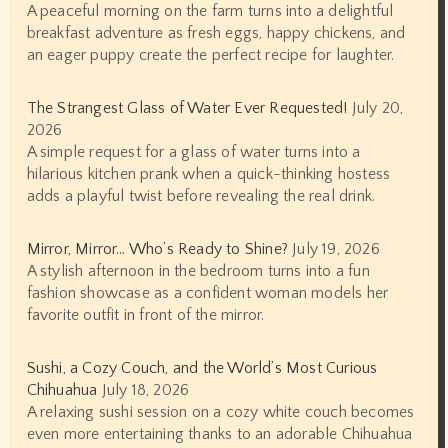
A peaceful morning on the farm turns into a delightful
breakfast adventure as fresh eggs, happy chickens, and
an eager puppy create the perfect recipe for laughter.
The Strangest Glass of Water Ever Requested!
July 20,
2026
A simple request for a glass of water turns into a
hilarious kitchen prank when a quick-thinking hostess
adds a playful twist before revealing the real drink.
Mirror, Mirror… Who’s Ready to Shine?
July 19, 2026
A stylish afternoon in the bedroom turns into a fun
fashion showcase as a confident woman models her
favorite outfit in front of the mirror.
Sushi, a Cozy Couch, and the World’s Most Curious
Chihuahua
July 18, 2026
A relaxing sushi session on a cozy white couch becomes
even more entertaining thanks to an adorable Chihuahua