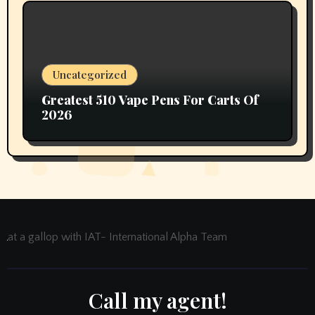
Uncategorized
Greatest 510 Vape Pens For Carts Of
2026
at a gallop with IAT- International Alpha Team
Call my agent!