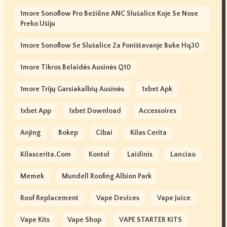
1more Sonoflow Pro Bežične ANC Slušalice Koje Se Nose
Preko Ušiju
1more Sonoflow Se Slušalice Za Poništavanje Buke Hq30
1more Tikros Belaidės Ausinės Q10
1more Trijų Garsiakalbių Ausinės
1xbet Apk
1xbet App
1xbet Download
Accessoires
Anjing
Bokep
Cibai
Kilas Cerita
Kilascerita.com
Kontol
Laidinis
Lanciao
Memek
Mundell Roofing Albion Park
Roof Replacement
Vape Devices
Vape Juice
Vape Kits
Vape Shop
VAPE STARTER KITS