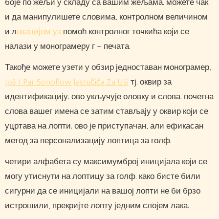
боје по жељи у складу са вашим жељама. можете чак
и да манипулишете словима, контролном величином
и л
окацијом уз
помоћ контролног точкића који се
налази у монограмеру г – печата.
Такође можете узети у обзир једноставан монограмер,
Još 1 Par Sonoflow Jastučića Za Uši
тј. оквир за
идентификацију. ово укључује оловку и слова. почетна
слова вашег имена се затим стављају у оквир који се
уцртава на лопти. ово је приступачан, али ефикасан
метод за персонализацију лоптица за голф.
четири алфабета су максимумброј иницијала који се
могу утиснути на лоптицу за голф. како бисте били
сигурни да се иницијали на вашој лопти не би брзо
истрошили, прекријте лопту једним слојем лака.