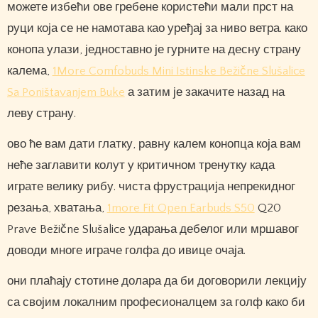
можете избећи ове гребене користећи мали прст на
руци која се не намотава као уређај за ниво ветра. како
конопа улази, једноставно је гурните на десну страну
калема,
1More Comfobuds Mini Istinske Bežične Slušalice
Sa Poništavanjem Buke
а затим је закачите назад на
леву страну.
ово ће вам дати глатку, равну калем конопца која вам
неће заглавити колут у критичном тренутку када
играте велику рибу. чиста фрустрација непрекидног
резања, хватања,
1more Fit Open Earbuds S50
Q20
Prave Bežične Slušalice ударања дебелог или мршавог
доводи многе играче голфа до ивице очаја.
они плаћају стотине долара да би договорили лекцију
са својим локалним професионалцем за голф како би