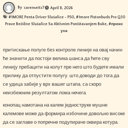
By
carenseitz7
April 8, 2026
#
1MORE Penta Driver Slušalice - P50
, #
1more Pistonbuds Pro Q30
Prave Bežične Slušalice Sa Aktivnim Poništavanjem Buke
, #
преко
уха
притискање полуге без контроле линије на овај начин
ће значити да постоји велика шанса да ћете сву
линију пребацити на колут пре него што будете имали
прилику да отпустите полугу. што доводи до тога да
се удица забије у врх вашег штапа, са скоро
неизбежним резултатом лома нечега.
конопац намотана на калем једноструке мушне
калемове може да формира избочине довољно високе
да се заглаве о попречне подупираче оквира котура.