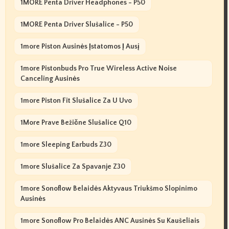
1MORE Penta Driver Headphones - P50
1MORE Penta Driver Slušalice - P50
1more Piston Ausinės Įstatomos Į Ausį
1more Pistonbuds Pro True Wireless Active Noise
Canceling Ausinės
1more Piston Fit Slušalice Za U Uvo
1More Prave Bežične Slušalice Q10
1more Sleeping Earbuds Z30
1more Slušalice Za Spavanje Z30
1more Sonoflow Belaidės Aktyvaus Triukšmo Slopinimo
Ausinės
1more Sonoflow Pro Belaidės ANC Ausinės Su Kaušeliais