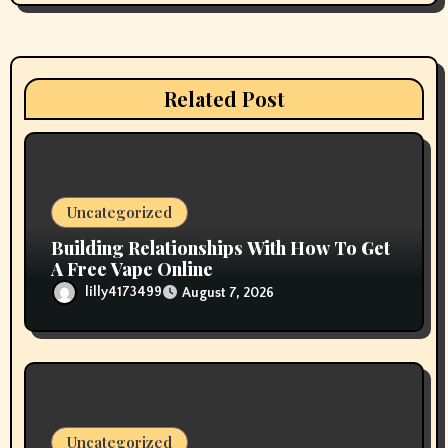
g
a
t
Related Post
i
o
n
Uncategorized
Building Relationships With How To Get
A Free Vape Online
lilly4173499
August 7, 2026
Uncategorized