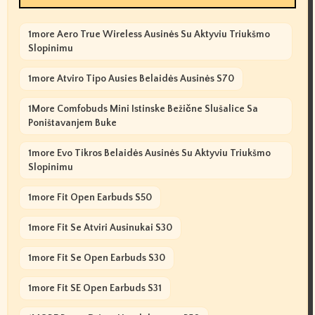
1more Aero True Wireless Ausinės Su Aktyviu Triukšmo
Slopinimu
1more Atviro Tipo Ausies Belaidės Ausinės S70
1More Comfobuds Mini Istinske Bežične Slušalice Sa
Poništavanjem Buke
1more Evo Tikros Belaidės Ausinės Su Aktyviu Triukšmo
Slopinimu
1more Fit Open Earbuds S50
1more Fit Se Atviri Ausinukai S30
1more Fit Se Open Earbuds S30
1more Fit SE Open Earbuds S31