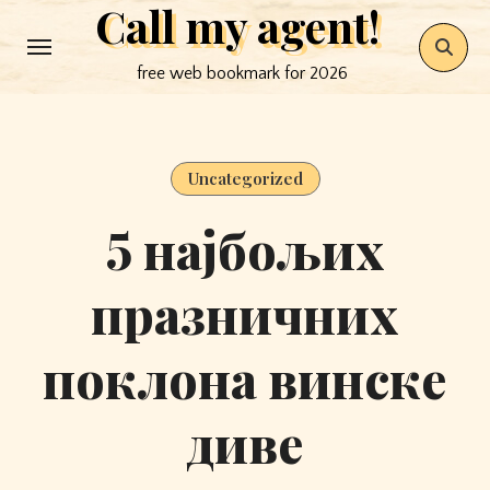
Call my agent!
Skip
to
free web bookmark for 2026
content
Uncategorized
5 најбољих
празничних
поклона винске
диве