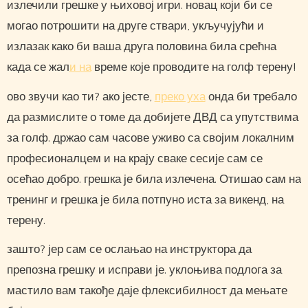
излечили грешке у њиховој игри. новац који би се
могао потрошити на друге ствари, укључујући и
излазак како би ваша друга половина била срећна
када се жал
и на
време које проводите на голф терену!
ово звучи као ти? ако јесте,
преко уха
онда би требало
да размислите о томе да добијете ДВД са упутствима
за голф. држао сам часове уживо са својим локалним
професионалцем и на крају сваке сесије сам се
осећао добро. грешка је била излечена. Отишао сам на
тренинг и грешка је била потпуно иста за викенд, на
терену.
зашто? јер сам се ослањао на инструктора да
препозна грешку и исправи је. уклоњива подлога за
мастило вам такође даје флексибилност да мењате