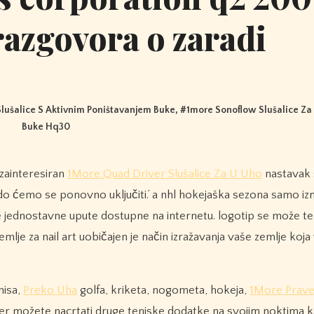
razgovora o zaradi
lušalice S Aktivnim Poništavanjem Buke
, #
1more Sonoflow Slušalice Za
Buke Hq30
 zainteresiran
1More Quad Driver Slušalice Za U Uho
nastavak 
 rado ćemo se ponovno uključiti.’ a nhl hokejaška sezona samo iz
e jednostavne upute dostupne na internetu. logotip se može tem
mlje za nail art uobičajen je način izražavanja vaše zemlje koja
nisa,
Preko Uha
golfa, kriketa, nogometa, hokeja,
1More Prave
đer možete nacrtati druge teniske dodatke na svojim noktima k