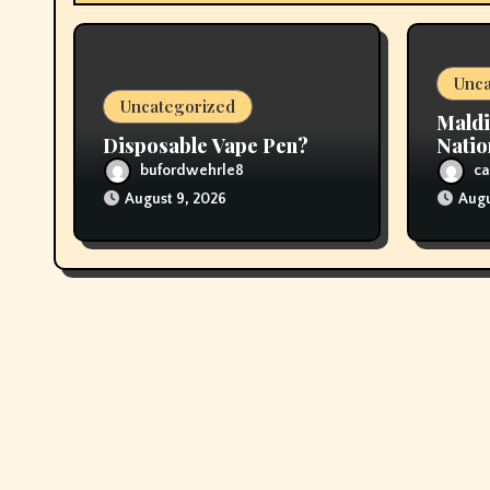
i
o
Unca
n
Uncategorized
Maldi
Disposable Vape Pen?
Natio
Vapi
bufordwehrle8
ca
August 9, 2026
Augu