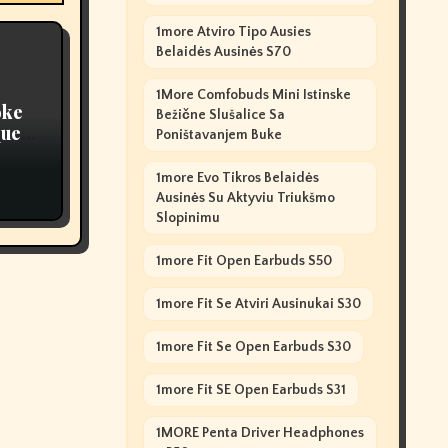
1more Atviro Tipo Ausies
Belaidės Ausinės S70
1More Comfobuds Mini Istinske
oke
Bežične Slušalice Sa
ques,
Poništavanjem Buke
1more Evo Tikros Belaidės
Ausinės Su Aktyviu Triukšmo
Slopinimu
1more Fit Open Earbuds S50
1more Fit Se Atviri Ausinukai S30
1more Fit Se Open Earbuds S30
1more Fit SE Open Earbuds S31
1MORE Penta Driver Headphones