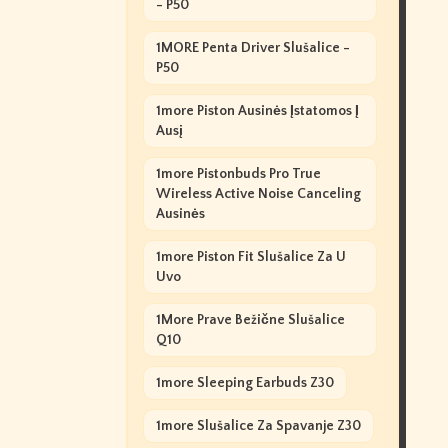
- P50
1MORE Penta Driver Slušalice -
P50
1more Piston Ausinės Įstatomos Į
Ausį
1more Pistonbuds Pro True
Wireless Active Noise Canceling
Ausinės
1more Piston Fit Slušalice Za U
Uvo
1More Prave Bežične Slušalice
Q10
1more Sleeping Earbuds Z30
1more Slušalice Za Spavanje Z30