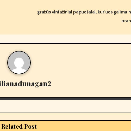
gražūs vintažiniai papuošalai, kuriuos galima ne
bran
lilianadunagan2
Related Post