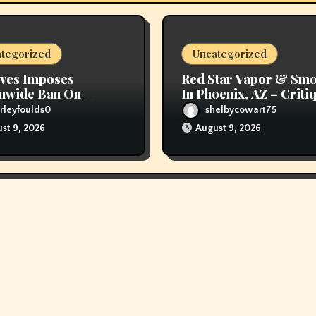
tegorized
Uncategorized
ves Imposes
Red Star Vapor & Sm
nwide Ban On
In Phoenix, AZ – Criti
ng
Hours, And Speak To
rleyfoulds0
shelbycowart75
Details
st 9, 2026
August 9, 2026