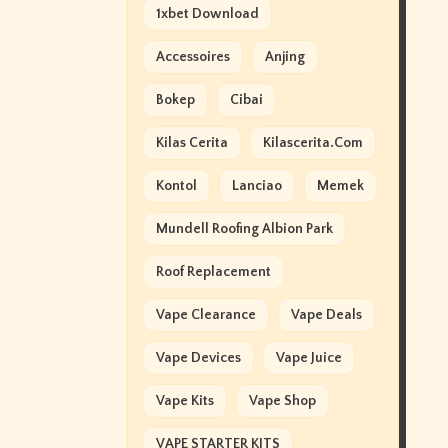
1xbet Download
Accessoires
Anjing
Bokep
Cibai
Kilas Cerita
Kilascerita.com
Kontol
Lanciao
Memek
Mundell Roofing Albion Park
Roof Replacement
Vape Clearance
Vape Deals
Vape Devices
Vape Juice
Vape Kits
Vape Shop
VAPE STARTER KITS