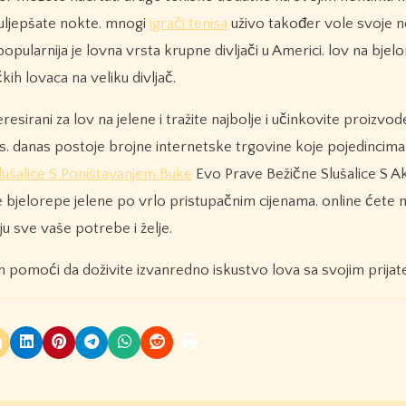
a uljepšate nokte. mnogi
igrači tenisa
uživo također vole svoje no
pularnija je lovna vrsta krupne divljači u Americi. lov na bje
kih lovaca na veliku divljač.
eresirani za lov na jelene i tražite najbolje i učinkovite proizvod
vas. danas postoje brojne internetske trgovine koje pojedincim
ušalice S Poništavanjem Buke
Evo Prave Bežične Slušalice S A
e bjelorepe jelene po vrlo pristupačnim cijenama. online ćete 
u sve vaše potrebe i želje.
m pomoći da doživite izvanredno iskustvo lova sa svojim prijate