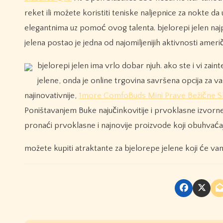
reket ili možete koristiti teniske naljepnice za nokte d
elegantnima uz pomoć ovog talenta. bjelorepi jelen najpo
jelena postao je jedna od najomiljenijih aktivnosti američ
bjelorepi jelen ima vrlo dobar njuh. ako ste i vi zaint
jelene, onda je online trgovina savršena opcija za 
najinovativnije,
1more ComfoBuds Mini Prave Bežične Sl
Poništavanjem Buke najučinkovitije i prvoklasne izvorn
pronaći prvoklasne i najnovije proizvode koji obuhvaćaj
možete kupiti atraktante za bjelorepe jelene koji će va