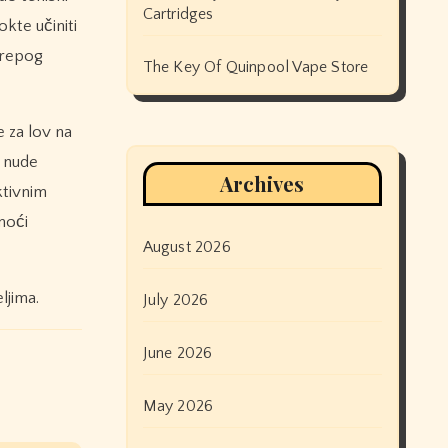
Cartridges
kte učiniti
lorepog
The Key Of Quinpool Vape Store
e za lov na
a nude
Archives
ktivnim
moći
August 2026
ljima.
July 2026
June 2026
May 2026