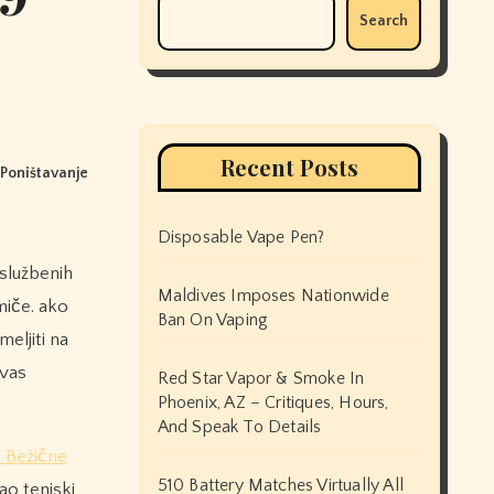
Search
Recent Posts
 Poništavanje
Disposable Vape Pen?
službenih
Maldives Imposes Nationwide
miče. ako
Ban On Vaping
eljiti na
 vas
Red Star Vapor & Smoke In
Phoenix, AZ – Critiques, Hours,
And Speak To Details
 Bežične
510 Battery Matches Virtually All
ao teniski