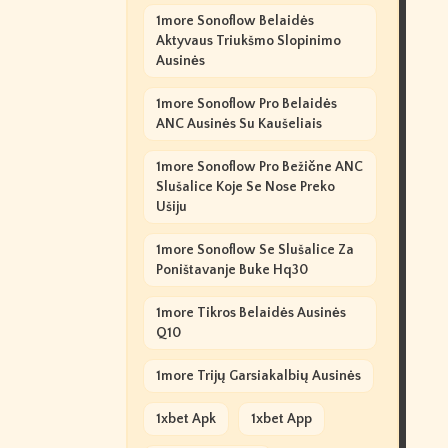
1more Sonoflow Belaidės
Aktyvaus Triukšmo Slopinimo
Ausinės
1more Sonoflow Pro Belaidės
ANC Ausinės Su Kaušeliais
1more Sonoflow Pro Bežične ANC
Slušalice Koje Se Nose Preko
Ušiju
1more Sonoflow Se Slušalice Za
Poništavanje Buke Hq30
1more Tikros Belaidės Ausinės
Q10
1more Trijų Garsiakalbių Ausinės
1xbet Apk
1xbet App