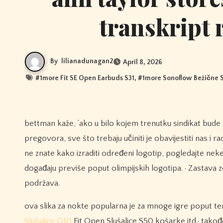
transkript 
By
lilianadunagan2
April 8, 2026
#
1more Fit SE Open Earbuds S31
, #
1more Sonoflow Bežične S
bettman kaže, ‘ako u bilo kojem trenutku sindikat bude
pregovora, sve što trebaju učiniti je obavijestiti nas i
ne znate kako izraditi određeni logotip, pogledajte nek
događaju previše poput olimpijskih logotipa. · Zastava ze
podržava.
ova slika za nokte popularna je za mnoge igre poput te
Slušalice Q10
Fit Open Slušalice S50 košarke itd.· tako