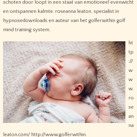
schoten door loopt in een staat van emotioneel evenwicht
en ontspannen kalmte. roseanna leaton, specialist in
hypnosedownloads en auteur van het golferwithin golf
mind training system.
ht
tp
://
w
w
w.
ro
se
an
na
leaton.com/ http://www.golferwithin.