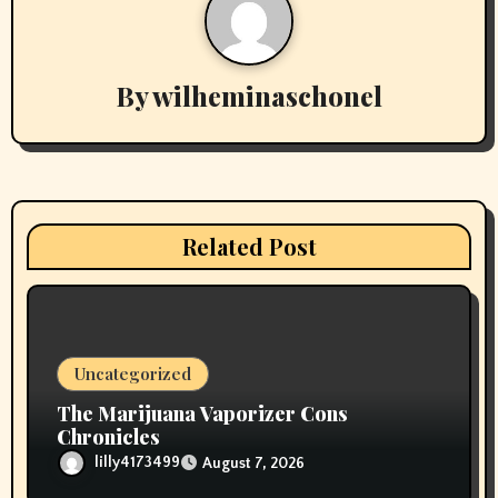
a
v
By
wilheminaschonel
i
g
a
t
Related Post
i
o
n
Uncategorized
The Marijuana Vaporizer Cons
Chronicles
lilly4173499
August 7, 2026