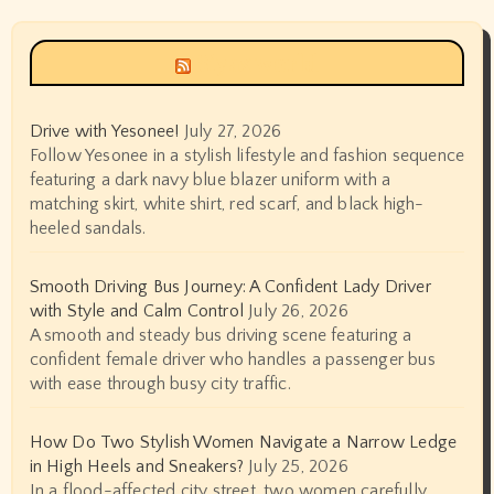
Siyax world
Drive with Yesonee!
July 27, 2026
Follow Yesonee in a stylish lifestyle and fashion sequence
featuring a dark navy blue blazer uniform with a
matching skirt, white shirt, red scarf, and black high-
heeled sandals.
Smooth Driving Bus Journey: A Confident Lady Driver
with Style and Calm Control
July 26, 2026
A smooth and steady bus driving scene featuring a
confident female driver who handles a passenger bus
with ease through busy city traffic.
How Do Two Stylish Women Navigate a Narrow Ledge
in High Heels and Sneakers?
July 25, 2026
In a flood-affected city street, two women carefully