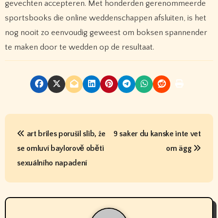
gevechten accepteren. Met honderden gerenommeerde
sportsbooks die online weddenschappen afsluiten, is het
nog nooit zo eenvoudig geweest om boksen spannender
te maken door te wedden op de resultaat.
P
art briles porušil slib, že
9 saker du kanske inte vet
o
se omluví baylorově oběti
om ägg
s
sexuálního napadení
t
n