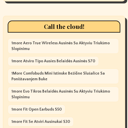
Call the cloud!
1more Aero True Wireless Ausinės Su Aktyviu Triukšmo
Slopinimu
1more Atviro Tipo Ausies Belaidės Ausinės S70
1More Comfobuds Mini Istinske Bežične Slušalice Sa
Poništavanjem Buke
1more Evo Tikros Belaidės Ausinės Su Aktyviu Triukšmo
Slopinimu
1more Fit Open Earbuds S50
1more Fit Se Atviri Ausinukai S30