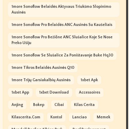
1more Sonoflow Belaidės Aktyvaus Triukšmo Slopinimo
Ausinės
1more Sonoflow Pro Belaidės ANC Ausinės Su Kaušeliais
1more Sonoflow Pro Bežične ANC Slušalice Koje Se Nose
Preko Ušiju
1more Sonoflow Se Slušalice Za Poništavanje Buke Hq30
1more Tikros Belaidės Ausinės Q10
1more Trijų Garsiakalbių Ausinės
1xbet Apk
1xbet App
1xbet Download
Accessoires
Anjing
Bokep
Cibai
Kilas Cerita
Kilascerita.com
Kontol
Lanciao
Memek