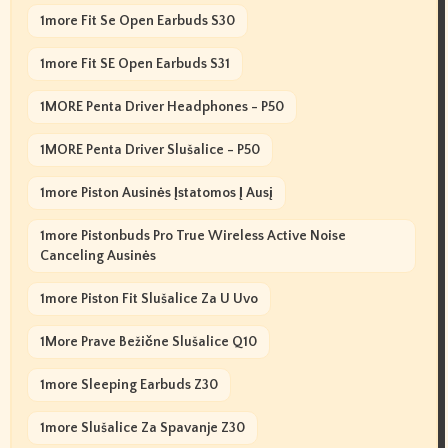
1more Fit Se Open Earbuds S30
1more Fit SE Open Earbuds S31
1MORE Penta Driver Headphones - P50
1MORE Penta Driver Slušalice - P50
1more Piston Ausinės Įstatomos Į Ausį
1more Pistonbuds Pro True Wireless Active Noise
Canceling Ausinės
1more Piston Fit Slušalice Za U Uvo
1More Prave Bežične Slušalice Q10
1more Sleeping Earbuds Z30
1more Slušalice Za Spavanje Z30