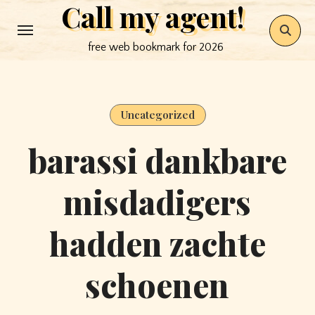
Call my agent!
Skip
to
free web bookmark for 2026
content
Uncategorized
barassi dankbare
misdadigers
hadden zachte
schoenen