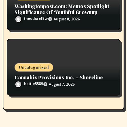
Washingtonpost.com: Memos Spotlight
Significance Of ‘Youthful Grownup
Smokers’
theodore19w
August 8, 2026
Uncategorized
Cannabis Provisions Inc. – Shoreline
hattie5585
August 7, 2026