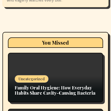
who eagerly watches every bite.
You Missed
Uncategorized
Family Oral Hygiene: How Everyday
Habits Share Cavity-Causing Bacteria