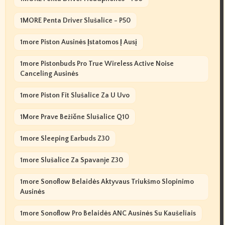
1MORE Penta Driver Slušalice - P50
1more Piston Ausinės Įstatomos Į Ausį
1more Pistonbuds Pro True Wireless Active Noise
Canceling Ausinės
1more Piston Fit Slušalice Za U Uvo
1More Prave Bežične Slušalice Q10
1more Sleeping Earbuds Z30
1more Slušalice Za Spavanje Z30
1more Sonoflow Belaidės Aktyvaus Triukšmo Slopinimo
Ausinės
1more Sonoflow Pro Belaidės ANC Ausinės Su Kaušeliais