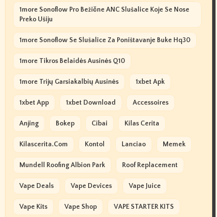
1more Sonoflow Pro Bežične ANC Slušalice Koje Se Nose
Preko Ušiju
1more Sonoflow Se Slušalice Za Poništavanje Buke Hq30
1more Tikros Belaidės Ausinės Q10
1more Trijų Garsiakalbių Ausinės
1xbet Apk
1xbet App
1xbet Download
Accessoires
Anjing
Bokep
Cibai
Kilas Cerita
Kilascerita.com
Kontol
Lanciao
Memek
Mundell Roofing Albion Park
Roof Replacement
Vape Deals
Vape Devices
Vape Juice
Vape Kits
Vape Shop
VAPE STARTER KITS