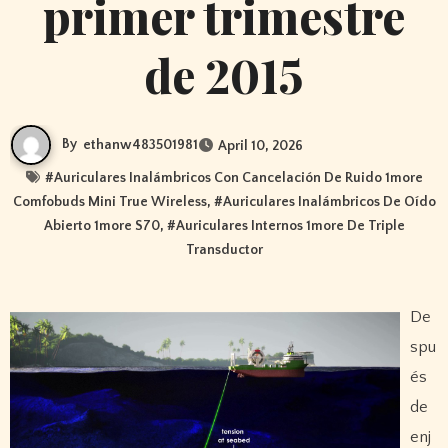
primer trimestre
de 2015
By
ethanw483501981
April 10, 2026
#
Auriculares Inalámbricos Con Cancelación De Ruido 1more
Comfobuds Mini True Wireless
, #
Auriculares Inalámbricos De Oído
Abierto 1more S70
, #
Auriculares Internos 1more De Triple
Transductor
De
spu
és
de
enj