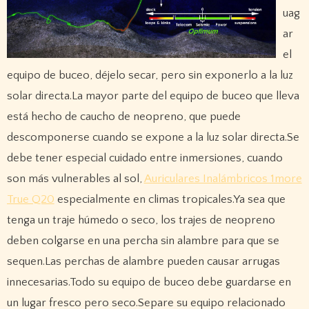
uag
ar
el
equipo de buceo, déjelo secar, pero sin exponerlo a la luz
solar directa.La mayor parte del equipo de buceo que lleva
está hecho de caucho de neopreno, que puede
descomponerse cuando se expone a la luz solar directa.Se
debe tener especial cuidado entre inmersiones, cuando
son más vulnerables al sol,
Auriculares Inalámbricos 1more
True Q20
especialmente en climas tropicales.Ya sea que
tenga un traje húmedo o seco, los trajes de neopreno
deben colgarse en una percha sin alambre para que se
sequen.Las perchas de alambre pueden causar arrugas
innecesarias.Todo su equipo de buceo debe guardarse en
un lugar fresco pero seco.Separe su equipo relacionado