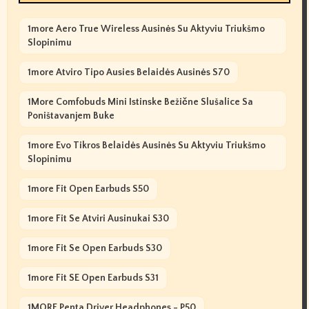
1more Aero True Wireless Ausinės Su Aktyviu Triukšmo
Slopinimu
1more Atviro Tipo Ausies Belaidės Ausinės S70
1More Comfobuds Mini Istinske Bežične Slušalice Sa
Poništavanjem Buke
1more Evo Tikros Belaidės Ausinės Su Aktyviu Triukšmo
Slopinimu
1more Fit Open Earbuds S50
1more Fit Se Atviri Ausinukai S30
1more Fit Se Open Earbuds S30
1more Fit SE Open Earbuds S31
1MORE Penta Driver Headphones - P50