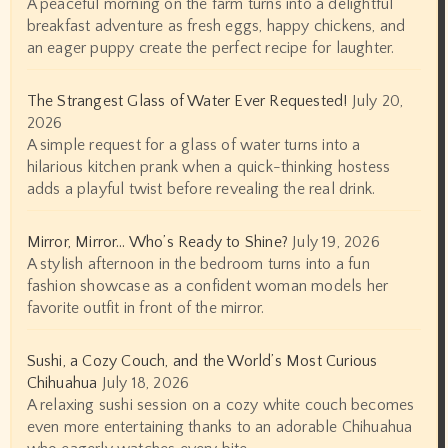
A peaceful morning on the farm turns into a delightful
breakfast adventure as fresh eggs, happy chickens, and
an eager puppy create the perfect recipe for laughter.
The Strangest Glass of Water Ever Requested!
July 20,
2026
A simple request for a glass of water turns into a
hilarious kitchen prank when a quick-thinking hostess
adds a playful twist before revealing the real drink.
Mirror, Mirror… Who’s Ready to Shine?
July 19, 2026
A stylish afternoon in the bedroom turns into a fun
fashion showcase as a confident woman models her
favorite outfit in front of the mirror.
Sushi, a Cozy Couch, and the World’s Most Curious
Chihuahua
July 18, 2026
A relaxing sushi session on a cozy white couch becomes
even more entertaining thanks to an adorable Chihuahua