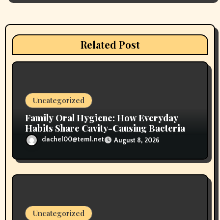
a
t
i
Related Post
o
n
Uncategorized
Family Oral Hygiene: How Everyday
Habits Share Cavity-Causing Bacteria
dachel00@teml.net
August 8, 2026
Uncategorized