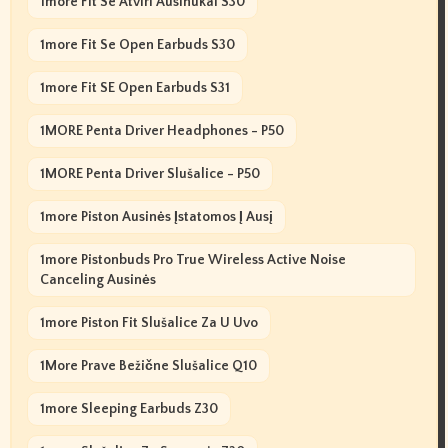
1more Fit Se Atviri Ausinukai S30
1more Fit Se Open Earbuds S30
1more Fit SE Open Earbuds S31
1MORE Penta Driver Headphones - P50
1MORE Penta Driver Slušalice - P50
1more Piston Ausinės Įstatomos Į Ausį
1more Pistonbuds Pro True Wireless Active Noise
Canceling Ausinės
1more Piston Fit Slušalice Za U Uvo
1More Prave Bežične Slušalice Q10
1more Sleeping Earbuds Z30