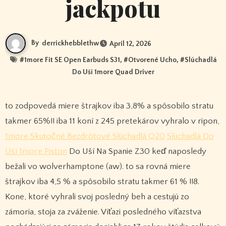
jackpotu
By
derrickhebblethw
April 12, 2026
#
1more Fit SE Open Earbuds S31
, #
Otvorené Ucho
, #
Slúchadlá
Do Uší 1more Quad Driver
to zodpovedá miere štrajkov iba 3,8% a spôsobilo stratu
takmer 65%!! iba 11 koní z 245 pretekárov vyhralo v ripon,
1more Skutočné Bezdrôtové Slúchadlá Q20
Slúchadlá Do
Uší 1more Piston
Do Uší Na Spanie Z30 keď naposledy
bežali vo wolverhamptone (aw). to sa rovná miere
štrajkov iba 4,5 % a spôsobilo stratu takmer 61 % !!8.
Kone, ktoré vyhrali svoj posledný beh a cestujú zo
zámoria, stoja za zváženie. Víťazi posledného víťazstva