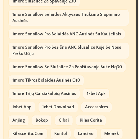
1more Slušalice Za Spavanje Z30
1more Sonoflow Belaidės Aktyvaus Triukšmo Slopinimo
Ausinės
1more Sonoflow Pro Belaidės ANC Ausinės Su Kaušeliais
1more Sonoflow Pro Bežične ANC Slušalice Koje Se Nose
Preko Ušiju
1more Sonoflow Se Slušalice Za Poništavanje Buke Hq30
1more Tikros Belaidės Ausinės Q10
1more Trijų Garsiakalbių Ausinės
1xbet Apk
1xbet App
1xbet Download
Accessoires
Anjing
Bokep
Cibai
Kilas Cerita
Kilascerita.com
Kontol
Lanciao
Memek