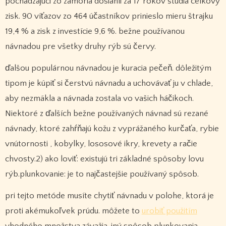
pochádzajúci zo zámoria dosiahli za 17 rokov štúdia celkový
zisk. 90 víťazov zo 464 účastníkov prinieslo mieru štrajku
19,4 % a zisk z investície 9,6 %. bežne používanou
návnadou pre všetky druhy rýb sú červy.
ďalšou populárnou návnadou je kuracia pečeň. dôležitým
tipom je kúpiť si čerstvú návnadu a uchovávať ju v chlade,
aby nezmäkla a návnada zostala vo vašich háčikoch.
Niektoré z ďalších bežne používaných návnad sú rezané
návnady, ktoré zahŕňajú kožu z vyprážaného kurčaťa, rybie
vnútornosti , kobylky, lososové ikry, krevety a račie
chvosty.2) ako loviť: existujú tri základné spôsoby lovu
rýb.plunkovanie: je to najčastejšie používaný spôsob.
pri tejto metóde musíte chytiť návnadu v polohe, ktorá je
proti akémukoľvek prúdu. môžete to
urobiť použitím
vhodného množstva závažia. iný spôsob plunkovania