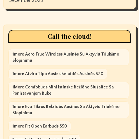
December 2025
Call the cloud!
1more Aero True Wireless Ausinės Su Aktyviu Triukšmo
Slopinimu
1more Atviro Tipo Ausies Belaidės Ausinės S70
1More Comfobuds Mini Istinske Bežične Slušalice Sa
Poništavanjem Buke
1more Evo Tikros Belaidės Ausinės Su Aktyviu Triukšmo
Slopinimu
1more Fit Open Earbuds S50