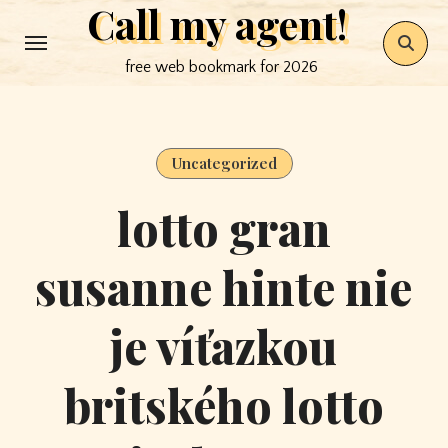
Call my agent!
Skip
to
free web bookmark for 2026
content
Uncategorized
lotto gran
susanne hinte nie
je víťazkou
britského lotto