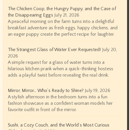
The Chicken Coop, the Hungry Puppy, and the Case of
the Disappearing Eggs
July 21, 2026
A peaceful morning on the farm turns into a delightful
breakfast adventure as fresh eggs, happy chickens, and
an eager puppy create the perfect recipe for laughter.
The Strangest Glass of Water Ever Requested!
July 20,
2026
A simple request for a glass of water turns into a
hilarious kitchen prank when a quick-thinking hostess
adds a playful twist before revealing the real drink.
Mirror, Mirror… Who’s Ready to Shine?
July 19, 2026
A stylish afternoon in the bedroom turns into a fun
fashion showcase as a confident woman models her
favorite outfit in front of the mirror.
Sushi, a Cozy Couch, and the World’s Most Curious