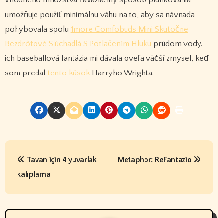
umožňuje použiť minimálnu váhu na to, aby sa návnada
pohybovala spolu
1more Comfobuds Mini Skutočne
Bezdrôtové Slúchadlá S Potlačením Hluku
prúdom vody.
ich baseballová fantázia mi dávala oveľa väčší zmysel, keď
som predal
tento kúsok
Harryho Wrighta.
P
Tavan için 4 yuvarlak
Metaphor: ReFantazio
o
kalıplama
s
t