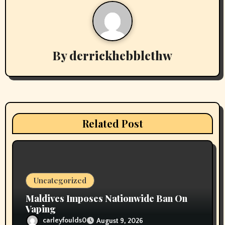
n
a
v
By
derrickhebblethw
i
g
a
Related Post
t
i
o
Uncategorized
n
Maldives Imposes Nationwide Ban On
Vaping
carleyfoulds0
August 9, 2026