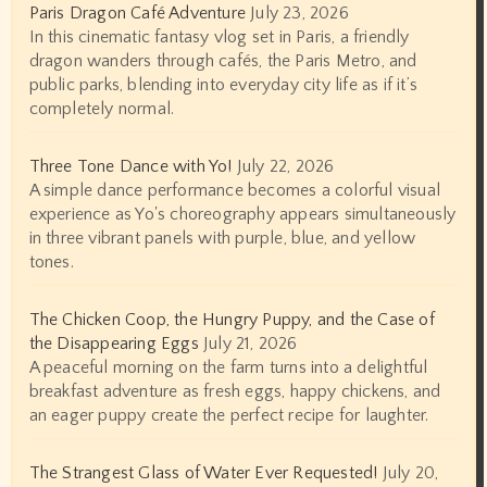
Paris Dragon Café Adventure
July 23, 2026
In this cinematic fantasy vlog set in Paris, a friendly
dragon wanders through cafés, the Paris Metro, and
public parks, blending into everyday city life as if it’s
completely normal.
Three Tone Dance with Yo!
July 22, 2026
A simple dance performance becomes a colorful visual
experience as Yo's choreography appears simultaneously
in three vibrant panels with purple, blue, and yellow
tones.
The Chicken Coop, the Hungry Puppy, and the Case of
the Disappearing Eggs
July 21, 2026
A peaceful morning on the farm turns into a delightful
breakfast adventure as fresh eggs, happy chickens, and
an eager puppy create the perfect recipe for laughter.
The Strangest Glass of Water Ever Requested!
July 20,