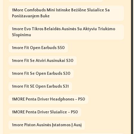
1More Comfobuds Mini Istinske Bežične Slušalice Sa
Poništavanjem Buke
1more Evo Tikros Belaidės Ausinės Su Aktyviu Triukšmo
Slopinimu
1more Fit Open Earbuds S50
1more Fit Se Atviri Ausinukai S30
1more Fit Se Open Earbuds S30
1more Fit SE Open Earbuds S31
1MORE Penta Driver Headphones - P50
1MORE Penta Driver Slušalice - P50
1more Piston Ausinės Įstatomos Į Ausį