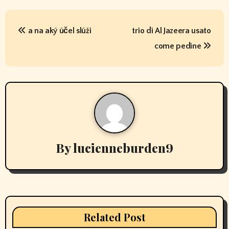
P
a na aký účel slúži
trio di Al Jazeera usato
o
come pedine
s
t
n
a
v
By
lucienneburden9
i
g
a
Related Post