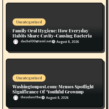
t
i
o
Uncategorized
n
Family Oral Hygiene: How Everyday
Habits Share Cavity-Causing Bacteria
dachel00@teml.net
August 8, 2026
Uncategorized
Washingtonpost.com: Memos Spotlight
Significance Of ‘Youthful Grownup
Smokers’
theodore19w
August 8, 2026