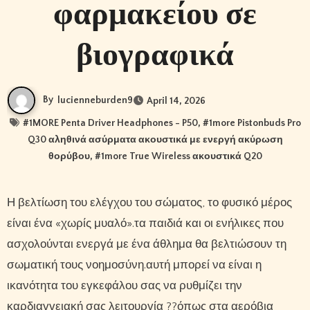
φαρμακείου σε
βιογραφικά
By
lucienneburden9
April 14, 2026
#
1MORE Penta Driver Headphones - P50
, #
1more Pistonbuds Pro
Q30 αληθινά ασύρματα ακουστικά με ενεργή ακύρωση
θορύβου
, #
1more True Wireless ακουστικά Q20
Η βελτίωση του ελέγχου του σώματος, το φυσικό μέρος
είναι ένα «χωρίς μυαλό».τα παιδιά και οι ενήλικες που
ασχολούνται ενεργά με ένα άθλημα θα βελτιώσουν τη
σωματική τους νοημοσύνη.αυτή μπορεί να είναι η
ικανότητα του εγκεφάλου σας να ρυθμίζει την
καρδιαγγειακή σας λειτουργία ??όπως στα αερόβια