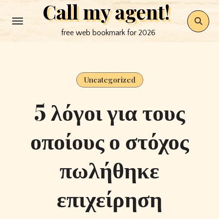
Call my agent!
Skip
to
free web bookmark for 2026
content
Uncategorized
5 λόγοι για τους
οποίους ο στόχος
πωλήθηκε
επιχείρηση