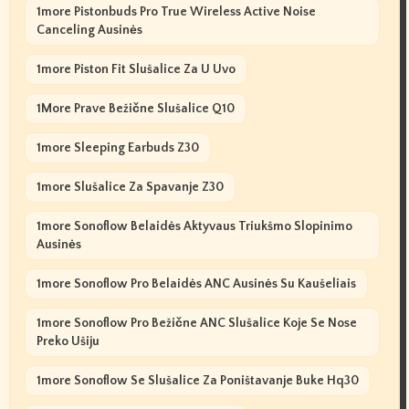
1more Pistonbuds Pro True Wireless Active Noise
Canceling Ausinės
1more Piston Fit Slušalice Za U Uvo
1More Prave Bežične Slušalice Q10
1more Sleeping Earbuds Z30
1more Slušalice Za Spavanje Z30
1more Sonoflow Belaidės Aktyvaus Triukšmo Slopinimo
Ausinės
1more Sonoflow Pro Belaidės ANC Ausinės Su Kaušeliais
1more Sonoflow Pro Bežične ANC Slušalice Koje Se Nose
Preko Ušiju
1more Sonoflow Se Slušalice Za Poništavanje Buke Hq30