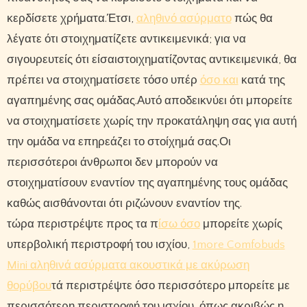
κερδίσετε χρήματα.Έτσι,
αληθινό ασύρματο
πώς θα
λέγατε ότι στοιχηματίζετε αντικειμενικά; για να
σιγουρευτείς ότι είσαιστοιχηματίζοντας αντικειμενικά, θα
πρέπει να στοιχηματίσετε τόσο υπέρ
όσο και
κατά της
αγαπημένης σας ομάδας.Αυτό αποδεικνύει ότι μπορείτε
να στοιχηματίσετε χωρίς την προκατάληψη σας για αυτή
την ομάδα να επηρεάζει το στοίχημά σας.Οι
περισσότεροι άνθρωποι δεν μπορούν να
στοιχηματίσουν εναντίον της αγαπημένης τους ομάδας
καθώς αισθάνονται ότι ριζώνουν εναντίον της.
τώρα περιστρέψτε προς τα π
ίσω όσο
μπορείτε χωρίς
υπερβολική περιστροφή του ισχίου,
1more Comfobuds
Mini αληθινά ασύρματα ακουστικά με ακύρωση
θορύβου
τά περιστρέψτε όσο περισσότερο μπορείτε με
περισσότερη περιστροφή του ισχίου, όπως ακριβώς η