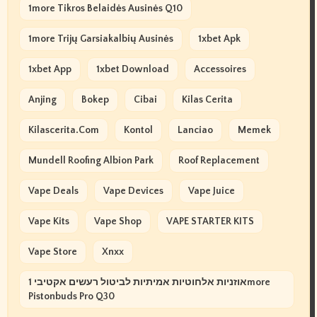
1more Tikros Belaidės Ausinės Q10
1more Trijų Garsiakalbių Ausinės
1xbet Apk
1xbet App
1xbet Download
Accessoires
Anjing
Bokep
Cibai
Kilas Cerita
Kilascerita.com
Kontol
Lanciao
Memek
Mundell Roofing Albion Park
Roof Replacement
Vape Deals
Vape Devices
Vape Juice
Vape Kits
Vape Shop
VAPE STARTER KITS
Vape Store
Xnxx
אוזניות אלחוטיות אמיתיות לביטול רעשים אקטיבי 1more
Pistonbuds Pro Q30