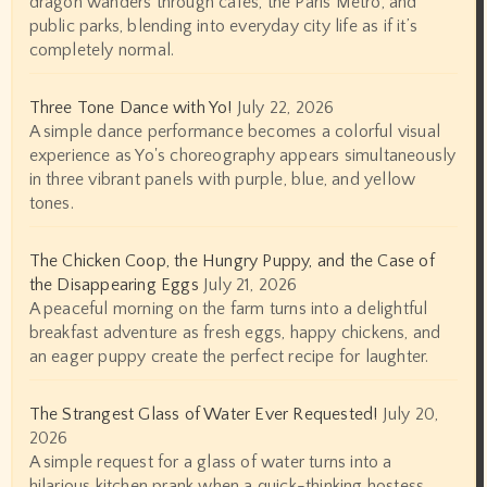
dragon wanders through cafés, the Paris Metro, and
public parks, blending into everyday city life as if it’s
completely normal.
Three Tone Dance with Yo!
July 22, 2026
A simple dance performance becomes a colorful visual
experience as Yo's choreography appears simultaneously
in three vibrant panels with purple, blue, and yellow
tones.
The Chicken Coop, the Hungry Puppy, and the Case of
the Disappearing Eggs
July 21, 2026
A peaceful morning on the farm turns into a delightful
breakfast adventure as fresh eggs, happy chickens, and
an eager puppy create the perfect recipe for laughter.
The Strangest Glass of Water Ever Requested!
July 20,
2026
A simple request for a glass of water turns into a
hilarious kitchen prank when a quick-thinking hostess