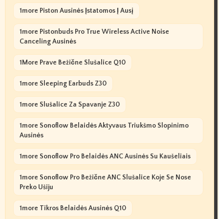
1more Piston Ausinės Įstatomos Į Ausį
1more Pistonbuds Pro True Wireless Active Noise
Canceling Ausinės
1More Prave Bežične Slušalice Q10
1more Sleeping Earbuds Z30
1more Slušalice Za Spavanje Z30
1more Sonoflow Belaidės Aktyvaus Triukšmo Slopinimo
Ausinės
1more Sonoflow Pro Belaidės ANC Ausinės Su Kaušeliais
1more Sonoflow Pro Bežične ANC Slušalice Koje Se Nose
Preko Ušiju
1more Tikros Belaidės Ausinės Q10