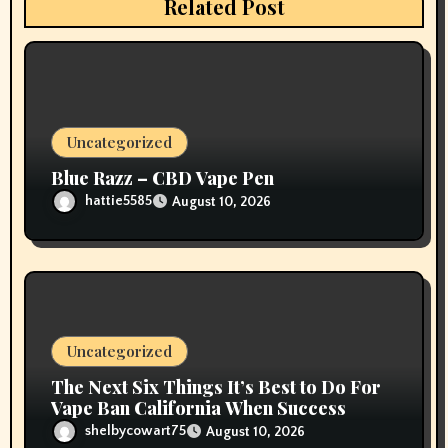
Related Post
t
i
o
Uncategorized
n
Blue Razz – CBD Vape Pen
hattie5585
August 10, 2026
Uncategorized
The Next Six Things It’s Best to Do For
Vape Ban California When Success
shelbycowart75
August 10, 2026