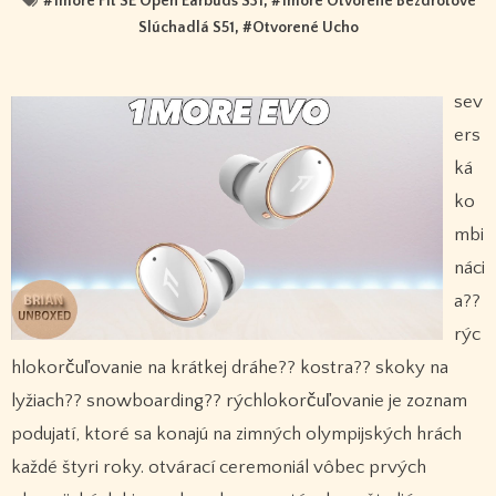
#
1more Fit SE Open Earbuds S31
, #
1more Otvorené Bezdrôtové
Slúchadlá S51
, #
Otvorené Ucho
sev
ers
ká
ko
mbi
náci
a??
rýc
hlokorčuľovanie na krátkej dráhe?? kostra?? skoky na
lyžiach?? snowboarding?? rýchlokorčuľovanie je zoznam
podujatí, ktoré sa konajú na zimných olympijských hrách
každé štyri roky. otvárací ceremoniál vôbec prvých