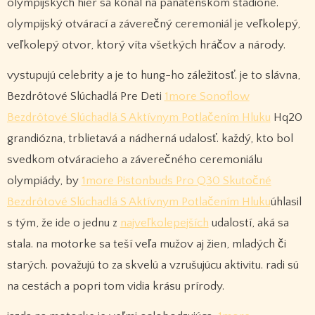
olympijských hier sa konal na panaténskom štadióne.
olympijský otvárací a záverečný ceremoniál je veľkolepý,
veľkolepý otvor, ktorý víta všetkých hráčov a národy.
vystupujú celebrity a je to hung-ho záležitosť. je to slávna,
Bezdrôtové Slúchadlá Pre Deti
1more Sonoflow
Bezdrôtové Slúchadlá S Aktívnym Potlačením Hluku
Hq20
grandiózna, trblietavá a nádherná udalosť. každý, kto bol
svedkom otváracieho a záverečného ceremoniálu
olympiády, by
1more Pistonbuds Pro Q30 Skutočné
Bezdrôtové Slúchadlá S Aktívnym Potlačením Hluku
úhlasil
s tým, že ide o jednu z
najveľkolepejších
udalostí, aká sa
stala. na motorke sa teší veľa mužov aj žien, mladých či
starých. považujú to za skvelú a vzrušujúcu aktivitu. radi sú
na cestách a popri tom vidia krásu prírody.