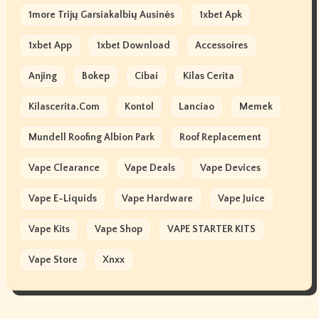
1more Trijų Garsiakalbių Ausinės
1xbet Apk
1xbet App
1xbet Download
Accessoires
Anjing
Bokep
Cibai
Kilas Cerita
Kilascerita.com
Kontol
Lanciao
Memek
Mundell Roofing Albion Park
Roof Replacement
Vape Clearance
Vape Deals
Vape Devices
Vape E-Liquids
Vape Hardware
Vape Juice
Vape Kits
Vape Shop
VAPE STARTER KITS
Vape Store
Xnxx