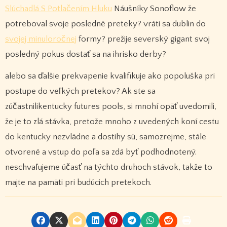
Slúchadlá S Potlačením Hluku
Náušníky Sonoflow že
potreboval svoje posledné preteky? vráti sa dublin do
svojej minuloročnej
formy? prežije severský gigant svoj
posledný pokus dostať sa na ihrisko derby?
alebo sa ďalšie prekvapenie kvalifikuje ako popoluška pri
postupe do veľkých pretekov? Ak ste sa
zúčastnilikentucky futures pools, si mnohí opäť uvedomili,
že je to zlá stávka, pretože mnoho z uvedených koní cestu
do kentucky nezvládne a dostihy sú, samozrejme, stále
otvorené a vstup do poľa sa zdá byť podhodnotený.
neschvaľujeme účasť na týchto druhoch stávok, takže to
majte na pamäti pri budúcich pretekoch.