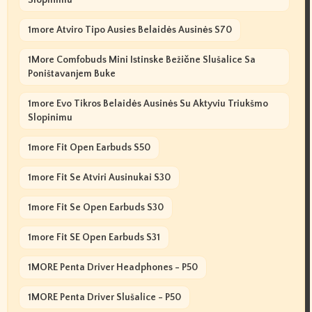
Slopinimu
1more Atviro Tipo Ausies Belaidės Ausinės S70
1More Comfobuds Mini Istinske Bežične Slušalice Sa
Poništavanjem Buke
1more Evo Tikros Belaidės Ausinės Su Aktyviu Triukšmo
Slopinimu
1more Fit Open Earbuds S50
1more Fit Se Atviri Ausinukai S30
1more Fit Se Open Earbuds S30
1more Fit SE Open Earbuds S31
1MORE Penta Driver Headphones - P50
1MORE Penta Driver Slušalice - P50