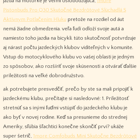
jazda na motorke je veľmi oslobodzujúca,
1more
Pistonbuds Pro Q30 Skutočné Bezdrôtové Slúchadlá S
Aktívnym Potlačením Hluku
pretože na rozdiel od áut
nemá žiadne obmedzenia. veľa ľudí odloží svoje autá a
namiesto toho jazdia na bicykli. túto skutočnosť potvrdzuje
aj nárast počtu jazdeckých klubov viditeľných v komunite.
Vstup do motocyklového klubu vo vašej oblasti je jedným
zo spôsobov, ako rozšíriť svoje skúsenosti a otvárať ďalšie
príležitosti na veľké dobrodružstvo.
ak potrebujete presvedčiť, prečo by ste sa mali pripojiť k
jazdeckému klubu, prečítajte si nasledovné: 1. Príležitosť
stretnúť sa s inými ľuďmi vstúpiť do jazdeckého klubu je
ako byť v novej rodine. Keď sa presunieme do strednej
Ameriky, sľúbia šľachtici konečne skončiť prví? ukáže
super šetrič,
1more Comfobuds Mini Skutočne Bezdrôtové