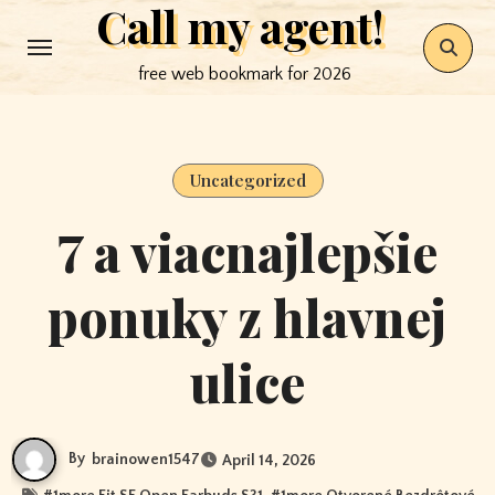
Call my agent!
Skip
to
free web bookmark for 2026
content
Uncategorized
7 a viacnajlepšie
ponuky z hlavnej
ulice
By
brainowen1547
April 14, 2026