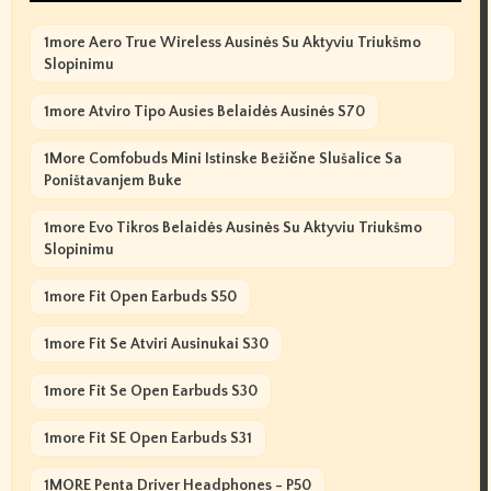
1more Aero True Wireless Ausinės Su Aktyviu Triukšmo
Slopinimu
1more Atviro Tipo Ausies Belaidės Ausinės S70
1More Comfobuds Mini Istinske Bežične Slušalice Sa
Poništavanjem Buke
1more Evo Tikros Belaidės Ausinės Su Aktyviu Triukšmo
Slopinimu
1more Fit Open Earbuds S50
1more Fit Se Atviri Ausinukai S30
1more Fit Se Open Earbuds S30
1more Fit SE Open Earbuds S31
1MORE Penta Driver Headphones - P50