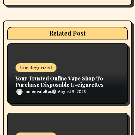
i
g
a
Related Post
t
i
o
Uncategorized
n
Your Trusted Online Vape Shop To
Purchase Disposable E-cigarettes
minervaloftus
August 9, 2026