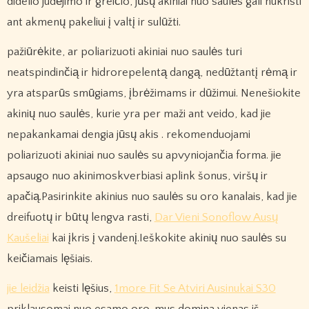
didelio judėjimo ir greičio, jūsų akiniai nuo saulės gali nukristi
ant akmenų pakeliui į valtį ir sulūžti.
pažiūrėkite, ar poliarizuoti akiniai nuo saulės turi
neatspindinčią ir hidrorepelentą dangą, nedūžtantį rėmą ir
yra atsparūs smūgiams, įbrėžimams ir dūžimui. Nenešiokite
akinių nuo saulės, kurie yra per maži ant veido, kad jie
nepakankamai dengia jūsų akis . rekomenduojami
poliarizuoti akiniai nuo saulės su apvyniojančia forma. jie
apsaugo nuo akinimoskverbiasi aplink šonus, viršų ir
apačią.Pasirinkite akinius nuo saulės su oro kanalais, kad jie
dreifuotų ir būtų lengva rasti,
Dar Vieni Sonoflow Ausų
Kaušeliai
kai įkris į vandenį.Ieškokite akinių nuo saulės su
keičiamais lęšiais.
jie leidžia
keisti lęšius,
1more Fit Se Atviri Ausinukai S30
priklausomai nuo esamo oro. mus domina vienas iš