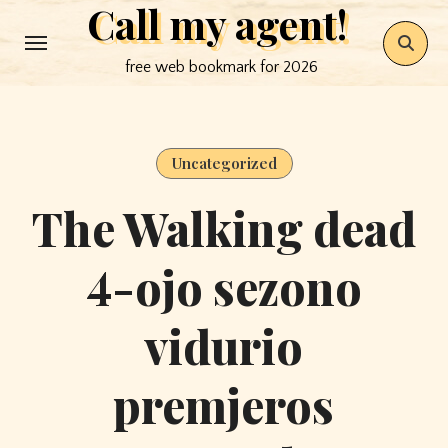
Call my agent!
Skip
to
free web bookmark for 2026
content
Uncategorized
The Walking dead
4-ojo sezono
vidurio
premjeros