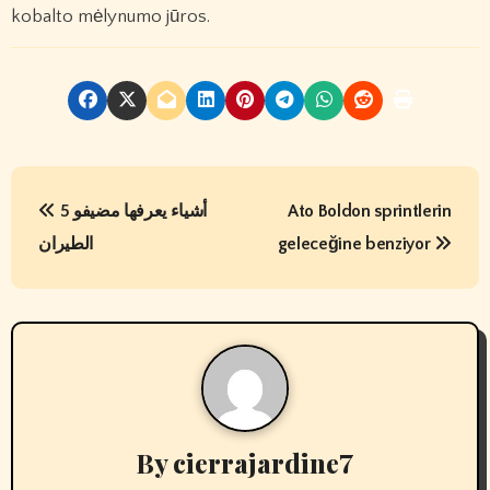
kobalto mėlynumo jūros.
P
5 أشياء يعرفها مضيفو
Ato Boldon sprintlerin
o
الطيران
geleceğine benziyor
s
t
n
a
v
By
cierrajardine7