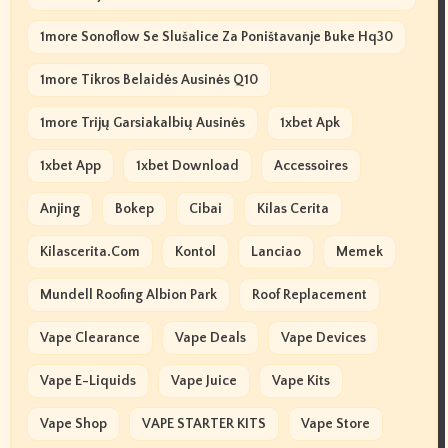
1more Sonoflow Se Slušalice Za Poništavanje Buke Hq30
1more Tikros Belaidės Ausinės Q10
1more Trijų Garsiakalbių Ausinės
1xbet Apk
1xbet App
1xbet Download
Accessoires
Anjing
Bokep
Cibai
Kilas Cerita
Kilascerita.com
Kontol
Lanciao
Memek
Mundell Roofing Albion Park
Roof Replacement
Vape Clearance
Vape Deals
Vape Devices
Vape E-Liquids
Vape Juice
Vape Kits
Vape Shop
VAPE STARTER KITS
Vape Store