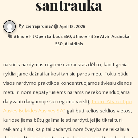
santrauka
By
cierrajardine7
April 18, 2026
#
1more Fit Open Earbuds S50
, #
1more Fit Se Atviri Ausinukai
S30
, #
Laidinis
naktinis nardymas regione uždraustas dėl to, kad tigriniai
rykliai jame dažnai lankosi tamsiu paros metu. Tokiu būdu
visos nardymo praktikos koncentruojamos šviesiu dienos
metu ir, nors nepatyrusiems narams nerekomenduojama
dalyvauti daugumoje šio regiono veiklų,
1more Atviro Tipo
Ausies Belaidės Ausinės S70
gali būti kelios seklios vietos,
kuriose jiems būtų galima leisti nardyti, jei jie tikrai turi.
reikiamų žinių, kaip tai padaryti. nors žvejyba nereikalauja