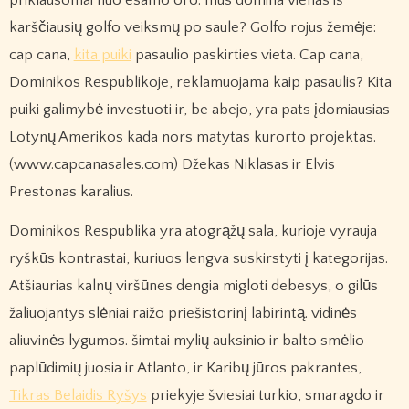
karščiausių golfo veiksmų po saule? Golfo rojus žemėje:
cap cana,
kita puiki
pasaulio paskirties vieta. Cap cana,
Dominikos Respublikoje, reklamuojama kaip pasaulis? Kita
puiki galimybė investuoti ir, be abejo, yra pats įdomiausias
Lotynų Amerikos kada nors matytas kurorto projektas.
(www.capcanasales.com) Džekas Niklasas ir Elvis
Prestonas karalius.
Dominikos Respublika yra atogrąžų sala, kurioje vyrauja
ryškūs kontrastai, kuriuos lengva suskirstyti į kategorijas.
Atšiaurias kalnų viršūnes dengia migloti debesys, o gilūs
žaliuojantys slėniai raižo priešistorinį labirintą. vidinės
aliuvinės lygumos. šimtai mylių auksinio ir balto smėlio
paplūdimių juosia ir Atlanto, ir Karibų jūros pakrantes,
Tikras Belaidis Ryšys
priekyje šviesiai turkio, smaragdo ir