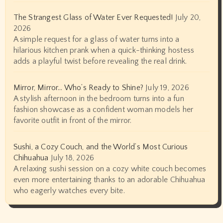
The Strangest Glass of Water Ever Requested!
July 20,
2026
A simple request for a glass of water turns into a
hilarious kitchen prank when a quick-thinking hostess
adds a playful twist before revealing the real drink.
Mirror, Mirror… Who’s Ready to Shine?
July 19, 2026
A stylish afternoon in the bedroom turns into a fun
fashion showcase as a confident woman models her
favorite outfit in front of the mirror.
Sushi, a Cozy Couch, and the World’s Most Curious
Chihuahua
July 18, 2026
A relaxing sushi session on a cozy white couch becomes
even more entertaining thanks to an adorable Chihuahua
who eagerly watches every bite.