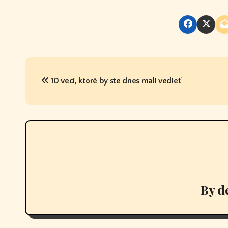
P
10 vecí, ktoré by ste dnes mali vedieť
o
s
t
n
a
v
By
d
i