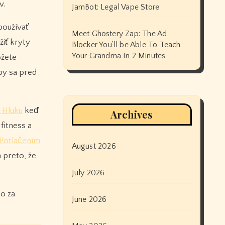
v.
JamBot: Legal Vape Store
používať
Meet Ghostery Zap: The Ad
žiť kryty
Blocker You’ll be Able To Teach
Your Grandma In 2 Minutes
žete
 by sa pred
 Hluku
keď
Archives
fitness a
 Potlačením
August 2026
 preto, že
July 2026
ko za
June 2026