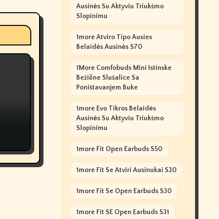
Ausinės Su Aktyviu Triukšmo
Slopinimu
1more Atviro Tipo Ausies
Belaidės Ausinės S70
1More Comfobuds Mini Istinske
Bežične Slušalice Sa
Poništavanjem Buke
1more Evo Tikros Belaidės
Ausinės Su Aktyviu Triukšmo
Slopinimu
1more Fit Open Earbuds S50
1more Fit Se Atviri Ausinukai S30
1more Fit Se Open Earbuds S30
1more Fit SE Open Earbuds S31