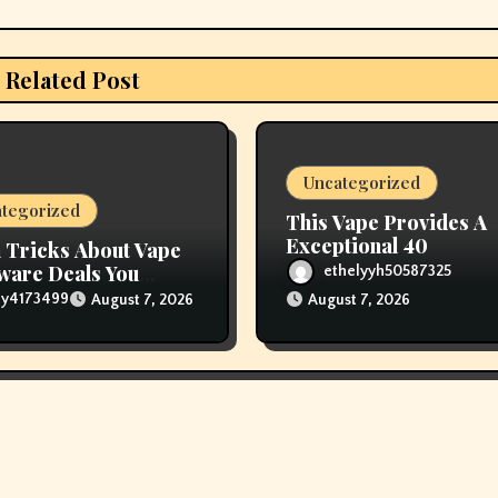
Related Post
Uncategorized
tegorized
This Vape Provides A
Exceptional 40
 Tricks About Vape
are Deals You
ethelyyh50587325
 like You Knew
lly4173499
August 7, 2026
August 7, 2026
re