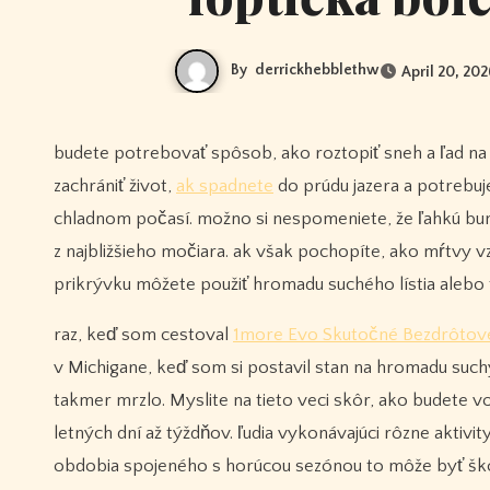
By
derrickhebblethw
April 20, 202
budete potrebovať spôsob, ako roztopiť sneh a ľad na vodu. majte vždy dostatok zápaliek a tiež zapaľovač. oheň môže ľahko
zachrániť život,
ak spadnete
do prúdu jazera a potrebuje
chladnom počasí. možno si nespomeniete, že ľahkú bun
z najbližšieho močiara. ak však pochopíte, ako mŕtvy 
prikrývku môžete použiť hromadu suchého lístia alebo 
raz, keď som cestoval
1more Evo Skutočné Bezdrôtové
v Michigane, keď som si postavil stan na hromadu such
takmer mrzlo. Myslite na tieto veci skôr, ako budete v
letných dní až týždňov. ľudia vykonávajúci rôzne aktivity
obdobia spojeného s horúcou sezónou to môže byť škod