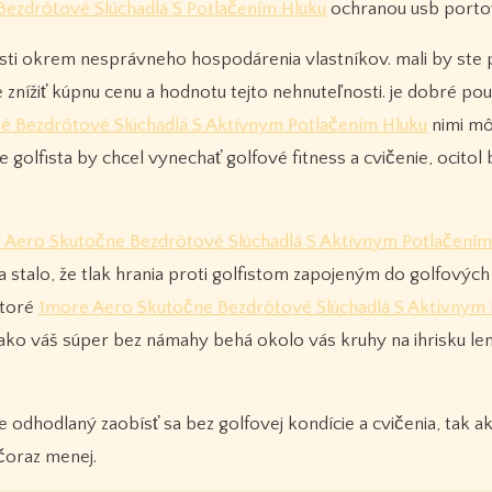
ezdrôtové Slúchadlá S Potlačením Hluku
ochranou usb porto
ti okrem nesprávneho hospodárenia vlastníkov. mali by ste 
znížiť kúpnu cenu a hodnotu tejto nehnuteľnosti. je dobré pou
é Bezdrôtové Slúchadlá S Aktívnym Potlačením Hluku
nimi mô
e golfista by chcel vynechať golfové fitness a cvičenie, ocitol
 Aero Skutočne Bezdrôtové Slúchadlá S Aktívnym Potlačením
a stalo, že tlak hrania proti golfistom zapojeným do golfových 
ktoré
1more Aero Skutočne Bezdrôtové Slúchadlá S Aktívnym
, ako váš súper bez námahy behá okolo vás kruhy na ihrisku len
 odhodlaný zaobísť sa bez golfovej kondície a cvičenia, tak a
í čoraz menej.