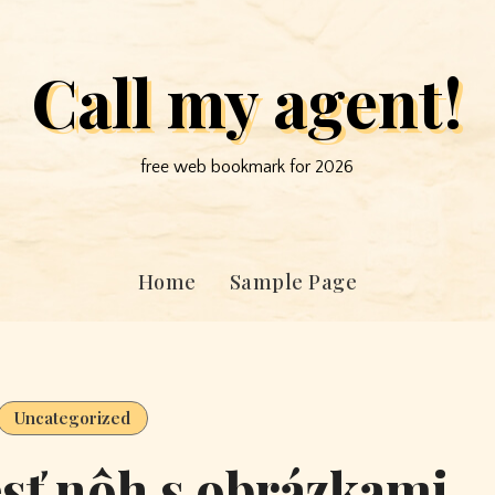
Call my agent!
free web bookmark for 2026
Home
Sample Page
Uncategorized
esť nôh s obrázkami