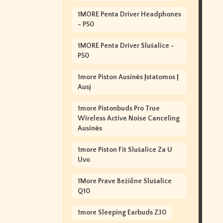
1MORE Penta Driver Headphones
- P50
1MORE Penta Driver Slušalice -
P50
1more Piston Ausinės Įstatomos Į
Ausį
1more Pistonbuds Pro True
Wireless Active Noise Canceling
Ausinės
1more Piston Fit Slušalice Za U
Uvo
1More Prave Bežične Slušalice
Q10
1more Sleeping Earbuds Z30