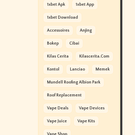
1xbet Apk
1xbet App
1xbet Download
Accessoires
Anjing
Bokep
Cibai
Kilas Cerita
Kilascerita.com
Kontol
Lanciao
Memek
Mundell Roofing Albion Park
Roof Replacement
Vape Deals
Vape Devices
Vape Juice
Vape Kits
Vape Shop