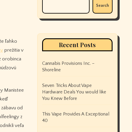
Search
Recent Posts
ov
prežitia v
z orobinca
Cannabis Provisions Inc. –
 núdzovú
Shoreline
Seven Tricks About Vape
ky Manistee
Hardware Deals You would like
You Knew Before
 keď
a zábavu od
This Vape Provides A Exceptional
lfeelingy z
40
dnikli veľa