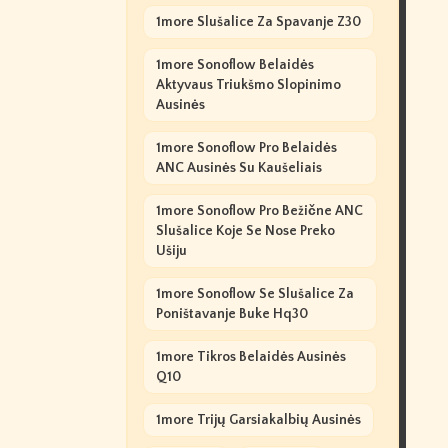
1more Slušalice Za Spavanje Z30
1more Sonoflow Belaidės
Aktyvaus Triukšmo Slopinimo
Ausinės
1more Sonoflow Pro Belaidės
ANC Ausinės Su Kaušeliais
1more Sonoflow Pro Bežične ANC
Slušalice Koje Se Nose Preko
Ušiju
1more Sonoflow Se Slušalice Za
Poništavanje Buke Hq30
1more Tikros Belaidės Ausinės
Q10
1more Trijų Garsiakalbių Ausinės