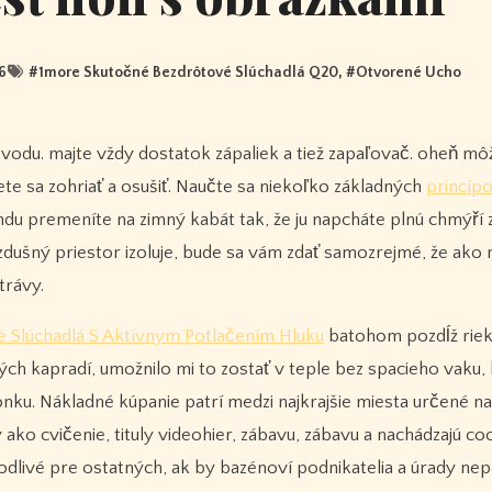
6
#
1more Skutočné Bezdrôtové Slúchadlá Q20
, #
Otvorené Ucho
te sa zohriať a osušiť. Naučte sa niekoľko základných
princíp
du premeníte na zimný kabát tak, že ju napcháte plnú chmýří 
vzdušný priestor izoluje, bude sa vám zdať samozrejmé, že ako
trávy.
 Slúchadlá S Aktívnym Potlačením Hluku
batohom pozdĺž rie
ých kapradí, umožnilo mi to zostať v teple bez spacieho vaku,
onku. Nákladné kúpanie patrí medzi najkrajšie miesta určené n
 ako cvičenie, tituly videohier, zábavu, zábavu a nachádzajú coo
livé pre ostatných, ak by bazénoví podnikatelia a úrady nepo