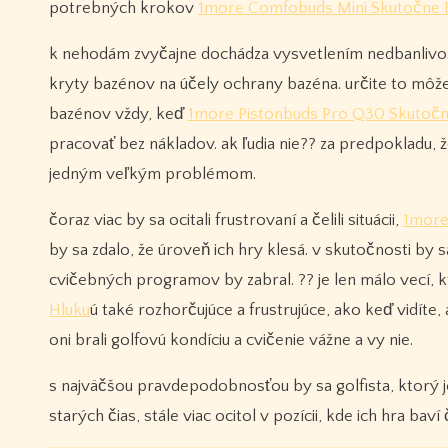
potrebných krokov
1more Comfobuds Mini Skutočne B
k nehodám zvyčajne dochádza vysvetlením nedbanlivos
kryty bazénov na účely ochrany bazéna. určite to môže 
bazénov vždy, keď
1more Pistonbuds Pro Q30 Skutočn
pracovať bez nákladov. ak ľudia nie?? za predpokladu, ž
jedným veľkým problémom.
čoraz viac by sa ocitali frustrovaní a čelili situácii,
1more
by sa zdalo, že úroveň ich hry klesá. v skutočnosti by s
cvičebných programov by zabral. ?? je len málo vecí, 
Hluku
ú také rozhorčujúce a frustrujúce, ako keď vidíte
oni brali golfovú kondíciu a cvičenie vážne a vy nie.
s najväčšou pravdepodobnosťou by sa golfista, ktorý je
starých čias, stále viac ocitol v pozícii, kde ich hra bav