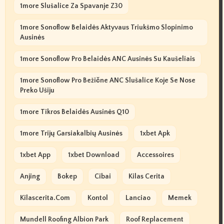
1more Slušalice Za Spavanje Z30
1more Sonoflow Belaidės Aktyvaus Triukšmo Slopinimo
Ausinės
1more Sonoflow Pro Belaidės ANC Ausinės Su Kaušeliais
1more Sonoflow Pro Bežične ANC Slušalice Koje Se Nose
Preko Ušiju
1more Tikros Belaidės Ausinės Q10
1more Trijų Garsiakalbių Ausinės
1xbet Apk
1xbet App
1xbet Download
Accessoires
Anjing
Bokep
Cibai
Kilas Cerita
Kilascerita.com
Kontol
Lanciao
Memek
Mundell Roofing Albion Park
Roof Replacement