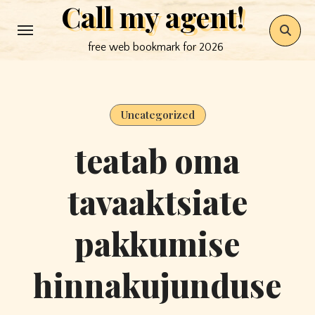
Call my agent!
Skip
to
free web bookmark for 2026
content
Uncategorized
teatab oma
tavaaktsiate
pakkumise
hinnakujunduse