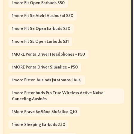
1more Fit Open Earbuds S50
1more Fit Se Atviri Ausinukai S30
1more Fit Se Open Earbuds S30
1more Fit SE Open Earbuds S31
1MORE Penta Driver Headphones - P50
1MORE Penta Driver Slušalice - P50
1more Piston Ausinės Įstatomos Į Ausį
1more Pistonbuds Pro True Wireless Active Noise
Canceling Ausinės
1More Prave Bežične Slušalice Q10
1more Sleeping Earbuds Z30