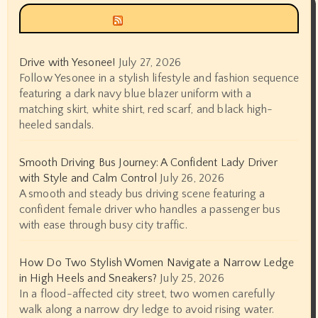
Siyax world
Drive with Yesonee!
July 27, 2026
Follow Yesonee in a stylish lifestyle and fashion sequence
featuring a dark navy blue blazer uniform with a
matching skirt, white shirt, red scarf, and black high-
heeled sandals.
Smooth Driving Bus Journey: A Confident Lady Driver
with Style and Calm Control
July 26, 2026
A smooth and steady bus driving scene featuring a
confident female driver who handles a passenger bus
with ease through busy city traffic.
How Do Two Stylish Women Navigate a Narrow Ledge
in High Heels and Sneakers?
July 25, 2026
In a flood-affected city street, two women carefully
walk along a narrow dry ledge to avoid rising water.