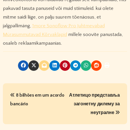
pakuvad tasuta panuseid või muid stiimuleid. kui olete
mitme saidi liige, on palju suurem tõenäosus, et
jalgpallimäng,
1more Sonoflow Pro Juhtmevabad
Mürasummutavad Kõrvaklapid
millele soovite panustada,
osaleb reklaamikampaanias.
P
8 bilhões em um acordo
Атлетицо представља
o
bancário
загонетну дилему за
s
неутралне
t