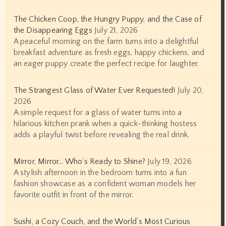
The Chicken Coop, the Hungry Puppy, and the Case of
the Disappearing Eggs
July 21, 2026
A peaceful morning on the farm turns into a delightful
breakfast adventure as fresh eggs, happy chickens, and
an eager puppy create the perfect recipe for laughter.
The Strangest Glass of Water Ever Requested!
July 20,
2026
A simple request for a glass of water turns into a
hilarious kitchen prank when a quick-thinking hostess
adds a playful twist before revealing the real drink.
Mirror, Mirror… Who’s Ready to Shine?
July 19, 2026
A stylish afternoon in the bedroom turns into a fun
fashion showcase as a confident woman models her
favorite outfit in front of the mirror.
Sushi, a Cozy Couch, and the World’s Most Curious