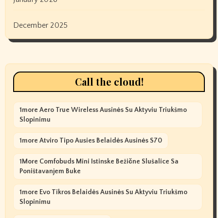
December 2025
Call the cloud!
1more Aero True Wireless Ausinės Su Aktyviu Triukšmo
Slopinimu
1more Atviro Tipo Ausies Belaidės Ausinės S70
1More Comfobuds Mini Istinske Bežične Slušalice Sa
Poništavanjem Buke
1more Evo Tikros Belaidės Ausinės Su Aktyviu Triukšmo
Slopinimu