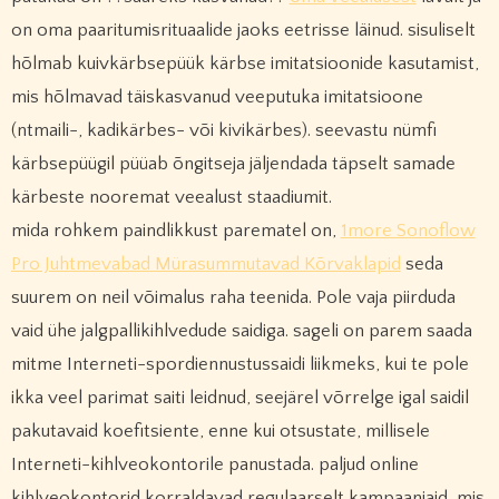
on oma paaritumisrituaalide jaoks eetrisse läinud. sisuliselt
hõlmab kuivkärbsepüük kärbse imitatsioonide kasutamist,
mis hõlmavad täiskasvanud veeputuka imitatsioone
(ntmaili-, kadikärbes- või kivikärbes). seevastu nümfi
kärbsepüügil püüab õngitseja jäljendada täpselt samade
kärbeste nooremat veealust staadiumit.
mida rohkem paindlikkust parematel on,
1more Sonoflow
Pro Juhtmevabad Mürasummutavad Kõrvaklapid
seda
suurem on neil võimalus raha teenida. Pole vaja piirduda
vaid ühe jalgpallikihlvedude saidiga. sageli on parem saada
mitme Interneti-spordiennustussaidi liikmeks, kui te pole
ikka veel parimat saiti leidnud, seejärel võrrelge igal saidil
pakutavaid koefitsiente, enne kui otsustate, millisele
Interneti-kihlveokontorile panustada. paljud online
kihlveokontorid korraldavad regulaarselt kampaaniaid, mis