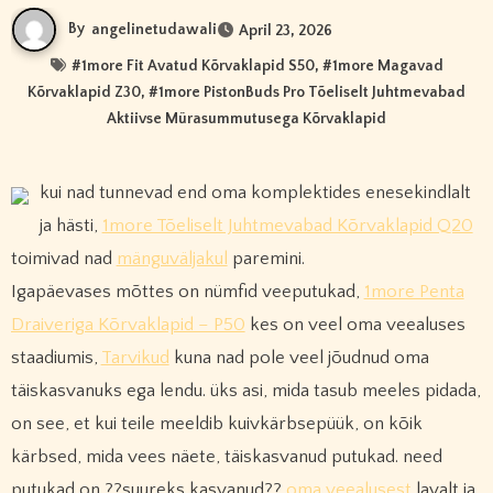
By
angelinetudawali
April 23, 2026
#
1more Fit Avatud Kõrvaklapid S50
, #
1more Magavad
Kõrvaklapid Z30
, #
1more PistonBuds Pro Tõeliselt Juhtmevabad
Aktiivse Mürasummutusega Kõrvaklapid
kui nad tunnevad end oma komplektides enesekindlalt
ja hästi,
1more Tõeliselt Juhtmevabad Kõrvaklapid Q20
toimivad nad
mänguväljakul
paremini.
Igapäevases mõttes on nümfid veeputukad,
1more Penta
Draiveriga Kõrvaklapid – P50
kes on veel oma veealuses
staadiumis,
Tarvikud
kuna nad pole veel jõudnud oma
täiskasvanuks ega lendu. üks asi, mida tasub meeles pidada,
on see, et kui teile meeldib kuivkärbsepüük, on kõik
kärbsed, mida vees näete, täiskasvanud putukad. need
putukad on ??suureks kasvanud??
oma veealusest
lavalt ja