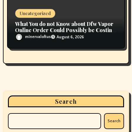
Uncategorized
What You do not Know about Dfw Vapor
Online Order Could Possibly be Costing
To Greater than You Suppose
minervaloftus
August 6, 2026
Search
Search