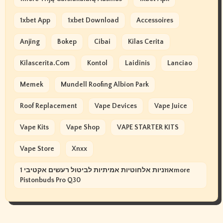
1xbet App
1xbet Download
Accessoires
Anjing
Bokep
Cibai
Kilas Cerita
Kilascerita.com
Kontol
Laidinis
Lanciao
Memek
Mundell Roofing Albion Park
Roof Replacement
Vape Devices
Vape Juice
Vape Kits
Vape Shop
VAPE STARTER KITS
Vape Store
Xnxx
אוזניות אלחוטיות אמיתיות לביטול רעשים אקטיבי 1more
Pistonbuds Pro Q30