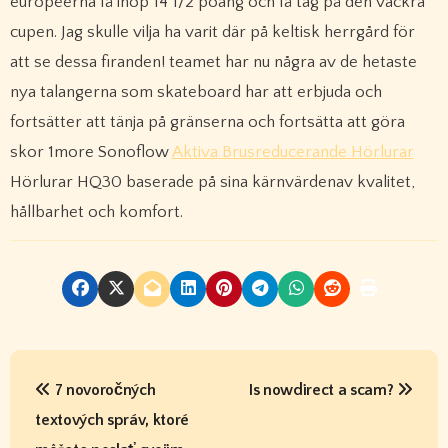
européerna få ihop 14 1/2 poäng och få tag på den vackra
cupen. Jag skulle vilja ha varit där på keltisk herrgård för
att se dessa firanden! teamet har nu några av de hetaste
nya talangerna som skateboard har att erbjuda och
fortsätter att tänja på gränserna och fortsätta att göra
skor 1more Sonoflow
Aktiva Brusreducerande Hörlurar
Hörlurar HQ30 baserade på sina kärnvärdenav kvalitet,
hållbarhet och komfort.
P
7 novoročných
Is nowdirect a scam?
o
textových správ, ktoré