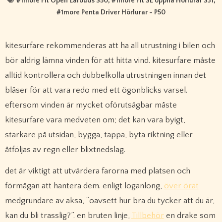
#
1more Fit Open Earbuds S50
, #
1more Fit SE öppna Hörlurar S31
,
#
1more Penta Driver Hörlurar - P50
kitesurfare rekommenderas att ha all utrustning i bilen och
bör aldrig lämna vinden för att hitta vind. kitesurfare måste
alltid kontrollera och dubbelkolla utrustningen innan det
blåser för att vara redo med ett ögonblicks varsel.
eftersom vinden är mycket oförutsägbar måste
kitesurfare vara medveten om; det kan vara byigt,
starkare på utsidan, bygga, tappa, byta riktning eller
åtföljas av regn eller blixtnedslag.
det är viktigt att utvärdera farorna med platsen och
förmågan att hantera dem. enligt loganlong,
över örat
medgrundare av aksa, “oavsett hur bra du tycker att du är,
kan du bli trasslig?”. en bruten linje,
Tillbehör
en drake som