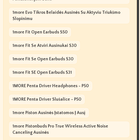
1more Evo Tikros Belaidės Ausinės Su Aktyviu Triukšmo
Slopinimu
1more Fit Open Earbuds S50
1more Fit Se Atviri Ausinukai S30
1more Fit Se Open Earbuds S30
1more Fit SE Open Earbuds S31
1MORE Penta Driver Headphones - P50
1MORE Penta Driver Slušalice - P50
1more Piston Ausinės Įstatomos Į Ausį
1more Pistonbuds Pro True Wireless Active Noise
Canceling Ausinės