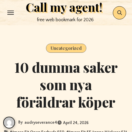
Call my agent!
Skip
to
free web bookmark for 2026
content
Uncategorized
10 dumma saker
som nya
föräldrar köper
By
audryseverance4
April 24, 2026