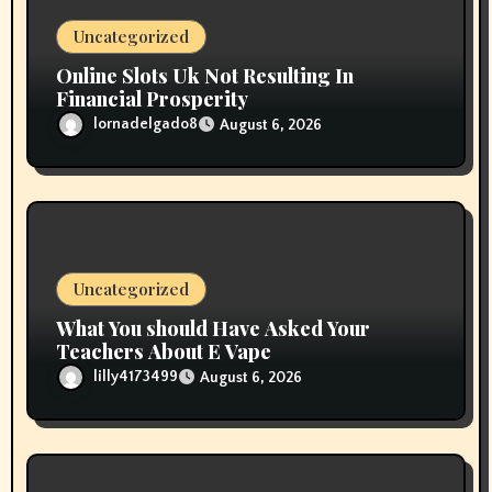
n
Uncategorized
Online Slots Uk Not Resulting In
Financial Prosperity
lornadelgado8
August 6, 2026
Uncategorized
What You should Have Asked Your
Teachers About E Vape
lilly4173499
August 6, 2026