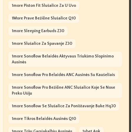
1more Piston Fit Slušalice Za U Uvo
1More Prave Bežične Slušalice Q10
1more Sleeping Earbuds Z30
1more Slušalice Za Spavanje Z30
1more Sonoflow Belaidės Aktyvaus Triukšmo Slopinimo
Ausinės
1more Sonoflow Pro Belaidės ANC Ausinės Su Kaušeliais
1more Sonoflow Pro Bežične ANC Slušalice Koje Se Nose
Preko Ušiju
1more Sonoflow Se Slušalice Za Poništavanje Buke Hq30
1more Tikros Belaidės Ausinės Q10
1more Trijų Garsiakalbių Ausinės
1xbet Apk