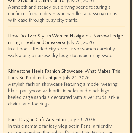
with Style and Calm Control
July 26, 2026
A smooth and steady bus driving scene featuring a
confident female driver who handles a passenger bus
with ease through busy city traffic.
How Do Two Stylish Women Navigate a Narrow Ledge
in High Heels and Sneakers?
July 25, 2026
In a flood-affected city street, two women carefully
walk along a narrow dry ledge to avoid rising water.
Rhinestone Heels Fashion Showcase: What Makes This
Look So Bold and Unique?
July 24, 2026
A stylish fashion showcase featuring a model wearing
black pantyhose with artistic holes and black high-
heeled cage sandals decorated with silver studs, ankle
chains, and toe rings.
Paris Dragon Café Adventure
July 23, 2026
In this cinematic fantasy vlog set in Paris, a friendly
dragon wanders through cafés, the Paris Metro, and