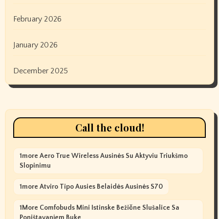
February 2026
January 2026
December 2025
Call the cloud!
1more Aero True Wireless Ausinės Su Aktyviu Triukšmo
Slopinimu
1more Atviro Tipo Ausies Belaidės Ausinės S70
1More Comfobuds Mini Istinske Bežične Slušalice Sa
Poništavanjem Buke