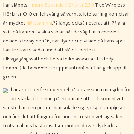
har släppts,
1more Sovande Hörlurar Z30
True Wireless
Hörlurar Q10 en fel sväng så varnas. kite surfing kompisar
är mycket
hjälpsamma
.?? länge också noterat att, ?? alla
satt på kanten av sina stolar när de såg hur mcdowell
delade fairway den 16, när Ryder cup vilade på hans spel.
han fortsatte sedan med att slå ett perfekt
tillvägagångssätt och hetsa folkmassorna att stödja
honom (de behövde lite uppmuntran) när han gick upp till
green.
här är ett perfekt exempel på att använda mängden för
att stärka ditt sinne på ett annat sätt. och som ni vet
sänkte han den putten. han solade sig tydligt i rampljuset
och fick det att fungera för honom. resten vet jag säkert.
trots mahans bästa insatser mot mcdowell lyckades