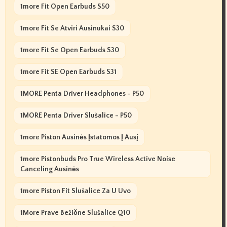
1more Fit Open Earbuds S50
1more Fit Se Atviri Ausinukai S30
1more Fit Se Open Earbuds S30
1more Fit SE Open Earbuds S31
1MORE Penta Driver Headphones - P50
1MORE Penta Driver Slušalice - P50
1more Piston Ausinės Įstatomos Į Ausį
1more Pistonbuds Pro True Wireless Active Noise
Canceling Ausinės
1more Piston Fit Slušalice Za U Uvo
1More Prave Bežične Slušalice Q10