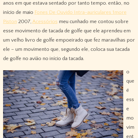
anos em que estava sentado por tanto tempo. então, no
início de maio
Fones De Ouvido Intra-auriculares 1more
Piston
2007,
Acessórios
meu cunhado me contou sobre
esse movimento de tacada de golfe que ele aprendeu em
um velho livro de golfe empoeirado que fez maravilhas por
ele – um movimento que, segundo ele, coloca sua tacada
de golfe no avião no início da tacada.
o
que
é
ess
e
mo
vim
ent