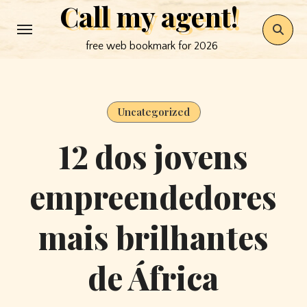
Call my agent!
Skip
to
free web bookmark for 2026
content
Uncategorized
12 dos jovens
empreendedores
mais brilhantes
de África