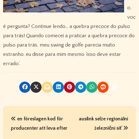
o,
voc
ê pergunta? Continue lendo… a quebra precoce do pulso
para trás! Quando comecei a praticar a quebra precoce do
pulso para trás, meu swing de golfe parecia muito
estranho. eu disse para mim mesmo ‘isso deve estar
errado’.
P
en föreslagen kod för
auslink selže regionální
o
producenter att leva efter
železniční síť
s