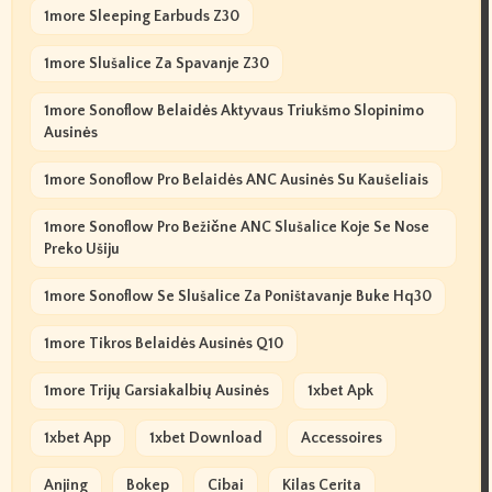
1more Sleeping Earbuds Z30
1more Slušalice Za Spavanje Z30
1more Sonoflow Belaidės Aktyvaus Triukšmo Slopinimo
Ausinės
1more Sonoflow Pro Belaidės ANC Ausinės Su Kaušeliais
1more Sonoflow Pro Bežične ANC Slušalice Koje Se Nose
Preko Ušiju
1more Sonoflow Se Slušalice Za Poništavanje Buke Hq30
1more Tikros Belaidės Ausinės Q10
1more Trijų Garsiakalbių Ausinės
1xbet Apk
1xbet App
1xbet Download
Accessoires
Anjing
Bokep
Cibai
Kilas Cerita