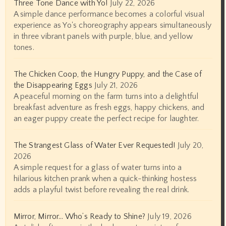
Three Tone Dance with Yo!
July 22, 2026
A simple dance performance becomes a colorful visual
experience as Yo's choreography appears simultaneously
in three vibrant panels with purple, blue, and yellow
tones.
The Chicken Coop, the Hungry Puppy, and the Case of
the Disappearing Eggs
July 21, 2026
A peaceful morning on the farm turns into a delightful
breakfast adventure as fresh eggs, happy chickens, and
an eager puppy create the perfect recipe for laughter.
The Strangest Glass of Water Ever Requested!
July 20,
2026
A simple request for a glass of water turns into a
hilarious kitchen prank when a quick-thinking hostess
adds a playful twist before revealing the real drink.
Mirror, Mirror… Who’s Ready to Shine?
July 19, 2026