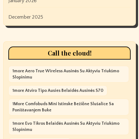
January 2026
December 2025
Call the cloud!
1more Aero True Wireless Ausinės Su Aktyviu Triukšmo
Slopinimu
1more Atviro Tipo Ausies Belaidės Ausinės S70
1More Comfobuds Mini Istinske Bežične Slušalice Sa
Poništavanjem Buke
1more Evo Tikros Belaidės Ausinės Su Aktyviu Triukšmo
Slopinimu