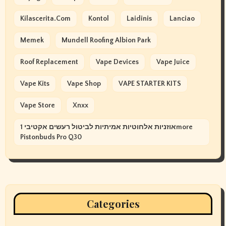
Kilascerita.com
Kontol
Laidinis
Lanciao
Memek
Mundell Roofing Albion Park
Roof Replacement
Vape Devices
Vape Juice
Vape Kits
Vape Shop
VAPE STARTER KITS
Vape Store
Xnxx
אוזניות אלחוטיות אמיתיות לביטול רעשים אקטיבי 1more
Pistonbuds Pro Q30
Categories