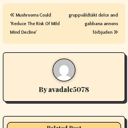
P
Mushrooms Could
gruppvåldtäkt dolce and
o
‘Reduce The Risk Of Mild
gabbana annons
s
Mind Decline’
förbjuden
t
n
a
v
By
avadale5078
i
g
a
t
Related Post