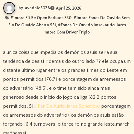
By
avadale5078
April 25, 2026
#
1more Fit Se Open Earbuds S30
, #
1more Fones De Ouvido Sem
Fio De Ouvido Aberto S51
, #
Fones De Ouvido Intra-auriculares
1more Com Driver Triplo
a única coisa que impedia os demônios azuis seria sua
tendência de desistir demais do outro lado ?? ele ocupa um
distante último lugar entre os grandes times do Leste em
pontos permitidos (76,7) e porcentagem de arremessos
do adversário (48,5), e o time tem sido ainda mais
generoso desde o início do jogo da liga (82,2 pontos
permitidos, 51,
1 Par De Auriculares Sonoflow
porcentagem
de arremessos do adversário). os demônios azuis estão
forçando 16,4 turnovers, o terceiro no grande leste.march
madnessst.