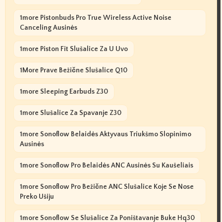
1more Pistonbuds Pro True Wireless Active Noise
Canceling Ausinės
1more Piston Fit Slušalice Za U Uvo
1More Prave Bežične Slušalice Q10
1more Sleeping Earbuds Z30
1more Slušalice Za Spavanje Z30
1more Sonoflow Belaidės Aktyvaus Triukšmo Slopinimo
Ausinės
1more Sonoflow Pro Belaidės ANC Ausinės Su Kaušeliais
1more Sonoflow Pro Bežične ANC Slušalice Koje Se Nose
Preko Ušiju
1more Sonoflow Se Slušalice Za Poništavanje Buke Hq30