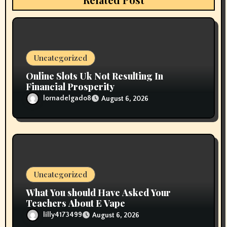
i
o
n
Uncategorized
Online Slots Uk Not Resulting In
Financial Prosperity
lornadelgado8
August 6, 2026
Uncategorized
What You should Have Asked Your
Teachers About E Vape
lilly4173499
August 6, 2026