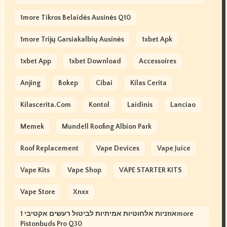
1more Tikros Belaidės Ausinės Q10
1more Trijų Garsiakalbių Ausinės
1xbet Apk
1xbet App
1xbet Download
Accessoires
Anjing
Bokep
Cibai
Kilas Cerita
Kilascerita.com
Kontol
Laidinis
Lanciao
Memek
Mundell Roofing Albion Park
Roof Replacement
Vape Devices
Vape Juice
Vape Kits
Vape Shop
VAPE STARTER KITS
Vape Store
Xnxx
אוזניות אלחוטיות אמיתיות לביטול רעשים אקטיבי 1more
Pistonbuds Pro Q30