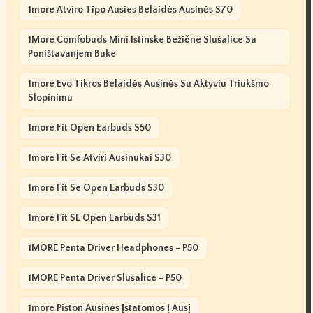
1more Atviro Tipo Ausies Belaidės Ausinės S70
1More Comfobuds Mini Istinske Bežične Slušalice Sa
Poništavanjem Buke
1more Evo Tikros Belaidės Ausinės Su Aktyviu Triukšmo
Slopinimu
1more Fit Open Earbuds S50
1more Fit Se Atviri Ausinukai S30
1more Fit Se Open Earbuds S30
1more Fit SE Open Earbuds S31
1MORE Penta Driver Headphones - P50
1MORE Penta Driver Slušalice - P50
1more Piston Ausinės Įstatomos Į Ausį