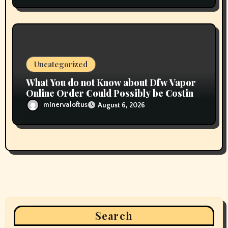
Uncategorized
What You do not Know about Dfw Vapor
Online Order Could Possibly be Costing
To Greater than You Suppose
minervaloftus
August 6, 2026
Search