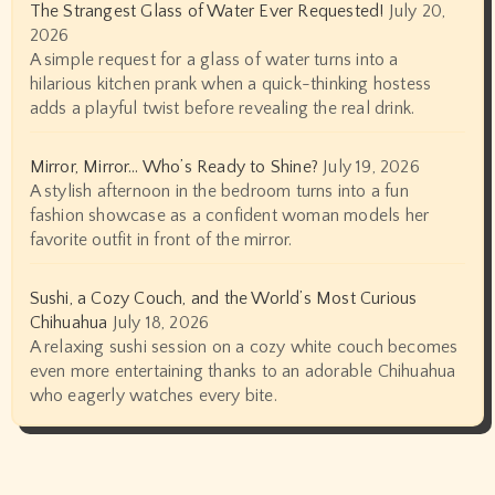
The Strangest Glass of Water Ever Requested!
July 20,
2026
A simple request for a glass of water turns into a
hilarious kitchen prank when a quick-thinking hostess
adds a playful twist before revealing the real drink.
Mirror, Mirror… Who’s Ready to Shine?
July 19, 2026
A stylish afternoon in the bedroom turns into a fun
fashion showcase as a confident woman models her
favorite outfit in front of the mirror.
Sushi, a Cozy Couch, and the World’s Most Curious
Chihuahua
July 18, 2026
A relaxing sushi session on a cozy white couch becomes
even more entertaining thanks to an adorable Chihuahua
who eagerly watches every bite.