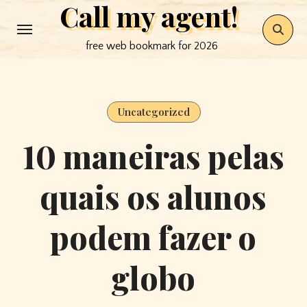
Call my agent!
Skip
to
free web bookmark for 2026
content
Uncategorized
10 maneiras pelas
quais os alunos
podem fazer o
globo