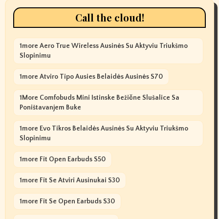
Call the cloud!
1more Aero True Wireless Ausinės Su Aktyviu Triukšmo
Slopinimu
1more Atviro Tipo Ausies Belaidės Ausinės S70
1More Comfobuds Mini Istinske Bežične Slušalice Sa
Poništavanjem Buke
1more Evo Tikros Belaidės Ausinės Su Aktyviu Triukšmo
Slopinimu
1more Fit Open Earbuds S50
1more Fit Se Atviri Ausinukai S30
1more Fit Se Open Earbuds S30