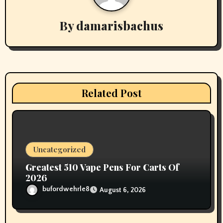
a
v
By
damarisbachus
i
g
a
Related Post
t
i
o
Uncategorized
n
Greatest 510 Vape Pens For Carts Of
2026
bufordwehrle8
August 6, 2026