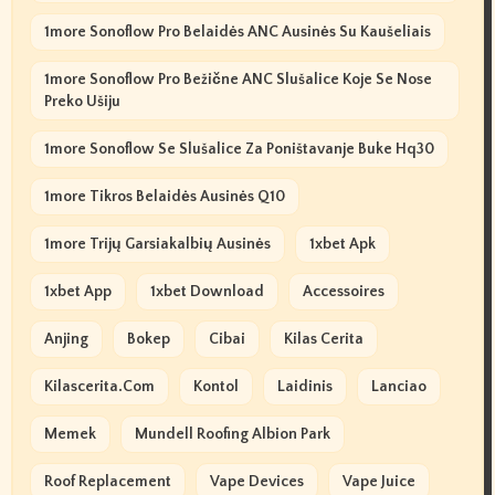
1more Sonoflow Pro Belaidės ANC Ausinės Su Kaušeliais
1more Sonoflow Pro Bežične ANC Slušalice Koje Se Nose
Preko Ušiju
1more Sonoflow Se Slušalice Za Poništavanje Buke Hq30
1more Tikros Belaidės Ausinės Q10
1more Trijų Garsiakalbių Ausinės
1xbet Apk
1xbet App
1xbet Download
Accessoires
Anjing
Bokep
Cibai
Kilas Cerita
Kilascerita.com
Kontol
Laidinis
Lanciao
Memek
Mundell Roofing Albion Park
Roof Replacement
Vape Devices
Vape Juice