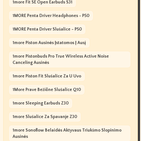
1more Fit SE Open Earbuds S31
1MORE Penta Driver Headphones - P50
1MORE Penta Driver Slušalice - P50
1more Piston Ausinės Įstatomos Į Ausį
1more Pistonbuds Pro True Wireless Active Noise
Canceling Ausinės
1more Piston Fit Slušalice Za U Uvo
1More Prave Bežične Slušalice Q10
1more Sleeping Earbuds Z30
1more Slušalice Za Spavanje Z30
1more Sonoflow Belaidės Aktyvaus Triukšmo Slopinimo
Ausinės