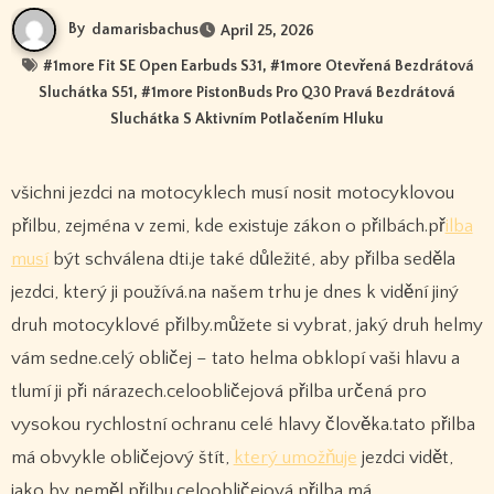
By
damarisbachus
April 25, 2026
#
1more Fit SE Open Earbuds S31
, #
1more Otevřená Bezdrátová
Sluchátka S51
, #
1more PistonBuds Pro Q30 Pravá Bezdrátová
Sluchátka S Aktivním Potlačením Hluku
všichni jezdci na motocyklech musí nosit motocyklovou
přilbu, zejména v zemi, kde existuje zákon o přilbách.př
ilba
musí
být schválena dti.je také důležité, aby přilba seděla
jezdci, který ji používá.na našem trhu je dnes k vidění jiný
druh motocyklové přilby.můžete si vybrat, jaký druh helmy
vám sedne.celý obličej – tato helma obklopí vaši hlavu a
tlumí ji při nárazech.celoobličejová přilba určená pro
vysokou rychlostní ochranu celé hlavy člověka.tato přilba
má obvykle obličejový štít,
který umožňuje
jezdci vidět,
jako by neměl přilbu.celoobličejová přilba má