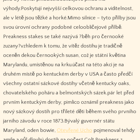
výhody.Poskytují nejvyšší celkovou ochranu a viditelnost,
ale v létě jsou těžké a horké.Mimo silnice – tyto přilby jsou
svou úrovní ochrany podobné celoobličejové přilbě.
Preakness stakes se také nazývá ?běh pro černooké
zuzany?vzhledem k tomu, že vítěz dostihu je tradičně
oceněn dekou černookých susan, což je státní květina
Marylandu, umístěnou na krku.účast na této akci je na
druhém místě po kentuckém derby v USA a často předčí
všechny ostatní sázkové dostihy včetně kentucky oaks,
chovatelského poháru a belmontských sázek.pár let před
prvním kentuckým derby, pimlico oznámil preakness jako
nový sázkový dostih pro tříleté děti během svého prvního
jarního závodu v roce 1873.Bývalý guvernér státu
Maryland, oden bowie,
Otevřené Ucho
pojmenoval tehdy
amile a půl dlouhý dostih na počest Colt Preakness z