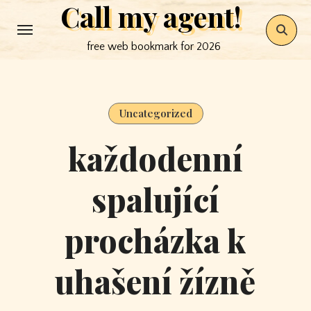
Call my agent!
Skip
to
free web bookmark for 2026
content
Uncategorized
každodenní
spalující
procházka k
uhašení žízně