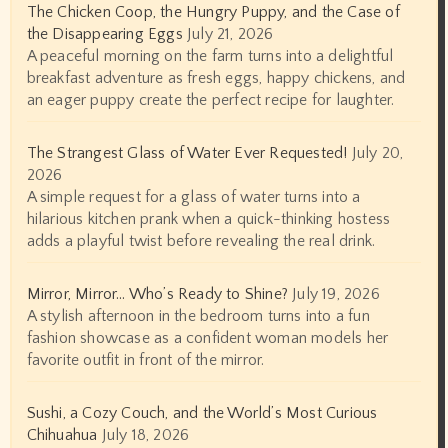
The Chicken Coop, the Hungry Puppy, and the Case of
the Disappearing Eggs
July 21, 2026
A peaceful morning on the farm turns into a delightful
breakfast adventure as fresh eggs, happy chickens, and
an eager puppy create the perfect recipe for laughter.
The Strangest Glass of Water Ever Requested!
July 20,
2026
A simple request for a glass of water turns into a
hilarious kitchen prank when a quick-thinking hostess
adds a playful twist before revealing the real drink.
Mirror, Mirror… Who’s Ready to Shine?
July 19, 2026
A stylish afternoon in the bedroom turns into a fun
fashion showcase as a confident woman models her
favorite outfit in front of the mirror.
Sushi, a Cozy Couch, and the World’s Most Curious
Chihuahua
July 18, 2026