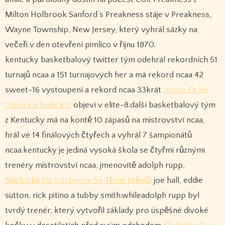
Milton Holbrook Sanford’s Preakness stáje v Preakness,
Wayne Township, New Jersey, který vyhrál sázky na
večeři v den otevření pimlico v říjnu 1870.
kentucky basketbalový twitter tým odehrál rekordních 51
turnajů ncaa a 151 turnajových her a má rekord ncaa 42
sweet-16 vystoupení a rekord ncaa 33krát
1more Fit Se
Open Earbuds S31
objeví v elite-8.další basketbalový tým
z Kentucky má na kontě 10 zápasů na mistrovství ncaa,
hrál ve 14 finálových čtyřech a vyhrál 7 šampionátů
ncaa.kentucky je jediná vysoká škola se čtyřmi různými
trenéry mistrovství ncaa, jmenovitě adolph rupp,
Sluchátka Do Uší 1more Se Třemi Měniči
joe hall, eddie
sutton, rick pitino a tubby smith.whileadolph rupp byl
tvrdý trenér, který vytvořil základy pro úspěšné divoké