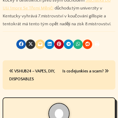
kočky v desetiletích před svým odchodem
Sluchátka Do
Uší 1more Se Třemi Měniči
důchodu.tým univerzity v
Kentucky vyhrává 7.mistrovství v koučování gillispie a
tentokrát má tento tým opět naději na zisk 8.mistrovství.
P
VSHUB24 – VAPES, DIY,
Is codejunkies a scam?
o
DISPOSABLES
s
t
n