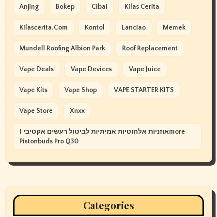
Anjing
Bokep
Cibai
Kilas Cerita
Kilascerita.com
Kontol
Lanciao
Memek
Mundell Roofing Albion Park
Roof Replacement
Vape Deals
Vape Devices
Vape Juice
Vape Kits
Vape Shop
VAPE STARTER KITS
Vape Store
Xnxx
אוזניות אלחוטיות אמיתיות לביטול רעשים אקטיבי 1more
Pistonbuds Pro Q30
Categories