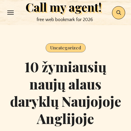
Call my agent!
Skip
to
free web bookmark for 2026
content
Uncategorized
10 žymiausių
naujų alaus
daryklų Naujojoje
Anglijoje