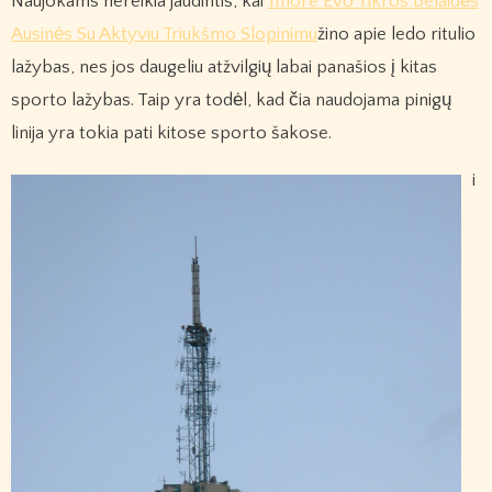
Naujokams nereikia jaudintis, kai
1more Evo Tikros Belaidės
Ausinės Su Aktyviu Triukšmo Slopinimu
žino apie ledo ritulio
lažybas, nes jos daugeliu atžvilgių labai panašios į kitas
sporto lažybas. Taip yra todėl, kad čia naudojama pinigų
linija yra tokia pati kitose sporto šakose.
i