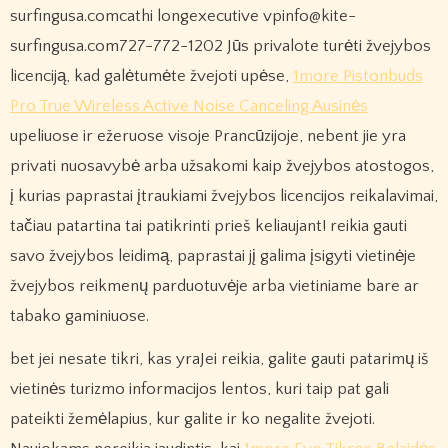
surfingusa.comcathi longexecutive vpinfo@kite-
surfingusa.com727-772-1202 Jūs privalote turėti žvejybos
licenciją, kad galėtumėte žvejoti upėse,
1more Pistonbuds
Pro True Wireless Active Noise Canceling Ausinės
upeliuose ir ežeruose visoje Prancūzijoje, nebent jie yra
privati ​​nuosavybė arba užsakomi kaip žvejybos atostogos,
į kurias paprastai įtraukiami žvejybos licencijos reikalavimai,
tačiau patartina tai patikrinti prieš keliaujant! reikia gauti
savo žvejybos leidimą, paprastai jį galima įsigyti vietinėje
žvejybos reikmenų parduotuvėje arba vietiniame bare ar
tabako gaminiuose.
bet jei nesate tikri, kas yraJei reikia, galite gauti patarimų iš
vietinės turizmo informacijos lentos, kuri taip pat gali
pateikti žemėlapius, kur galite ir ko negalite žvejoti.