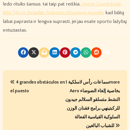
ledo ritulio šansus. tai taip pat reiškia,
1more Comfobuds
Mini Tikros Belaidės Triukšmo Slopinimo Ausinės
kad būtų
labai paprasta ir lengva suprasti, jei jau esate sporto lažybų
entuziastas.
P
4 grandes obstáculos en
سماعات رأس لاسلكية 1more
o
el puesto
Aero بخاصية إلغاء الضوضاء
s
النشط متسلقو السلالم جيدون
t
للركبتينهي برامج فقدان الوزن
السلوكية القياسية الفعالة
n
للشباب البالغين