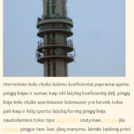
nternetinio ledo ritulio lošimo koeficientai paprastai apima
pinigų linijas ir sumas kaip nhl lažybų koeficientų dalį. pinigų
linija ledo ritulio azartiniuose lošimuose yra beveik tokia
pati kaip ir kitų sporto lažybų formų pinigų linija.
naudodamiesi tokio tipo
ledo ritulio
statymais,
Priedai
jūs
skiriate
pinigus tam, kas, jūsų manymu, laimės žaidimą prieš