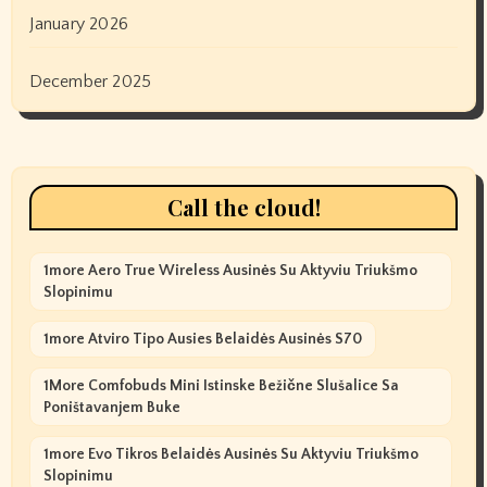
January 2026
December 2025
Call the cloud!
1more Aero True Wireless Ausinės Su Aktyviu Triukšmo
Slopinimu
1more Atviro Tipo Ausies Belaidės Ausinės S70
1More Comfobuds Mini Istinske Bežične Slušalice Sa
Poništavanjem Buke
1more Evo Tikros Belaidės Ausinės Su Aktyviu Triukšmo
Slopinimu