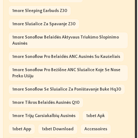
1more Sleeping Earbuds Z30
1more Slušalice Za Spavanje Z30
1more Sonoflow Belaidės Aktyvaus Triukšmo Slopinimo
Ausinės
1more Sonoflow Pro Belaidės ANC Ausinės Su Kaušeliais
1more Sonoflow Pro Bežične ANC Slušalice Koje Se Nose
Preko Ušiju
1more Sonoflow Se Slušalice Za Poništavanje Buke Hq30
1more Tikros Belaidės Ausinės Q10
1more Trijų Garsiakalbių Ausinės
1xbet Apk
1xbet App
1xbet Download
Accessoires