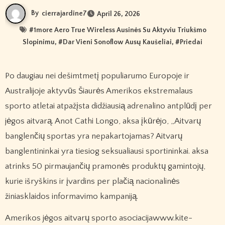
By
cierrajardine7
April 26, 2026
#
1more Aero True Wireless Ausinės Su Aktyviu Triukšmo
Slopinimu
, #
Dar Vieni Sonoflow Ausų Kaušeliai
, #
Priedai
Po daugiau nei dešimtmetį populiarumo Europoje ir
Australijoje aktyvūs Šiaurės Amerikos ekstremalaus
sporto atletai atpažįsta didžiausią adrenalino antplūdį per
jėgos aitvarą. Anot Cathi Longo, aksa įkūrėjo, „Aitvarų
banglenčių sportas yra nepakartojamas? Aitvarų
banglentininkai yra tiesiog seksualiausi sportininkai. aksa
atrinks 50 pirmaujančių pramonės produktų gamintojų,
kurie išryškins ir įvardins per plačią nacionalinės
žiniasklaidos informavimo kampaniją.
Amerikos jėgos aitvarų sporto asociacijawww.kite-