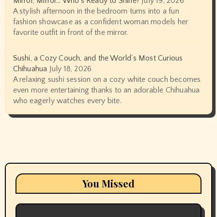
Mirror, Mirror… Who’s Ready to Shine?
July 19, 2026
A stylish afternoon in the bedroom turns into a fun
fashion showcase as a confident woman models her
favorite outfit in front of the mirror.
Sushi, a Cozy Couch, and the World’s Most Curious
Chihuahua
July 18, 2026
A relaxing sushi session on a cozy white couch becomes
even more entertaining thanks to an adorable Chihuahua
who eagerly watches every bite.
You Missed