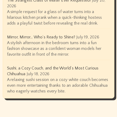
The Strangest Glass of Water Ever Requested!
July 20,
2026
A simple request for a glass of water turns into a
hilarious kitchen prank when a quick-thinking hostess
adds a playful twist before revealing the real drink.
Mirror, Mirror… Who’s Ready to Shine?
July 19, 2026
A stylish afternoon in the bedroom turns into a fun
fashion showcase as a confident woman models her
favorite outfit in front of the mirror.
Sushi, a Cozy Couch, and the World’s Most Curious
Chihuahua
July 18, 2026
A relaxing sushi session on a cozy white couch becomes
even more entertaining thanks to an adorable Chihuahua
who eagerly watches every bite.