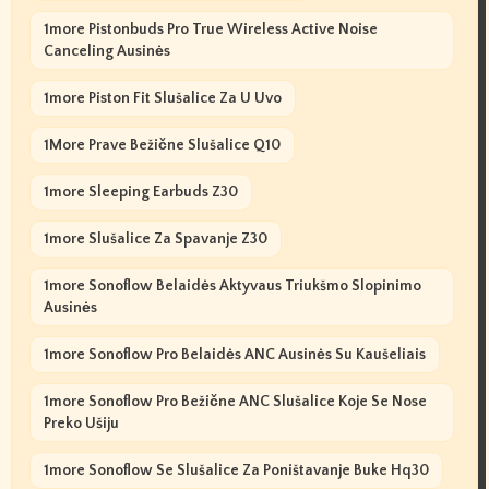
1more Pistonbuds Pro True Wireless Active Noise
Canceling Ausinės
1more Piston Fit Slušalice Za U Uvo
1More Prave Bežične Slušalice Q10
1more Sleeping Earbuds Z30
1more Slušalice Za Spavanje Z30
1more Sonoflow Belaidės Aktyvaus Triukšmo Slopinimo
Ausinės
1more Sonoflow Pro Belaidės ANC Ausinės Su Kaušeliais
1more Sonoflow Pro Bežične ANC Slušalice Koje Se Nose
Preko Ušiju
1more Sonoflow Se Slušalice Za Poništavanje Buke Hq30