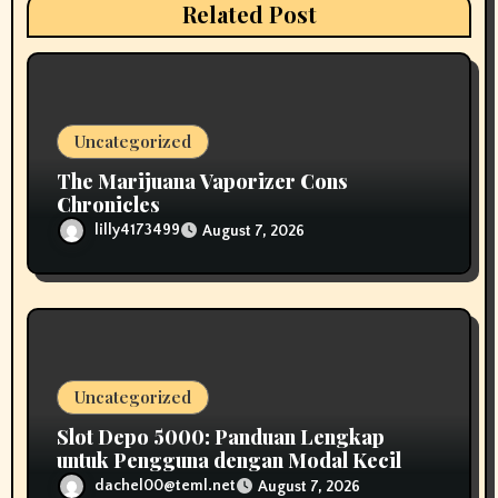
Related Post
o
n
Uncategorized
The Marijuana Vaporizer Cons
Chronicles
lilly4173499
August 7, 2026
Uncategorized
Slot Depo 5000: Panduan Lengkap
untuk Pengguna dengan Modal Kecil
dachel00@teml.net
August 7, 2026