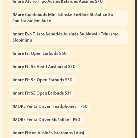
1more Atviro Tipo Ausies Belaidės Ausinės S70
1More Comfobuds Mini Istinske Bežične Slušalice Sa
Poništavanjem Buke
1more Evo Tikros Belaidės Ausinės Su Aktyviu Triukšmo
Slopinimu
1more Fit Open Earbuds S50
1more Fit Se Atviri Ausinukai S30
1more Fit Se Open Earbuds S30
1more Fit SE Open Earbuds S31
1MORE Penta Driver Headphones - P50
1MORE Penta Driver Slušalice - P50
1more Piston Ausinės Įstatomos Į Ausį