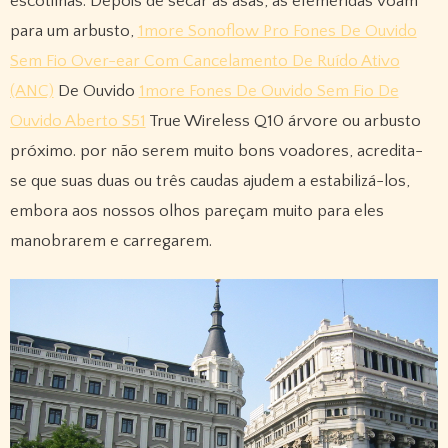
escotilhas. Depois de secar as asas, as efeméridas voam
para um arbusto,
1more Sonoflow Pro Fones De Ouvido
Sem Fio Over-ear Com Cancelamento De Ruído Ativo
(ANC)
De Ouvido
1more Fones De Ouvido Sem Fio De
Ouvido Aberto S51
True Wireless Q10 árvore ou arbusto
próximo. por não serem muito bons voadores, acredita-
se que suas duas ou três caudas ajudem a estabilizá-los,
embora aos nossos olhos pareçam muito para eles
manobrarem e carregarem.