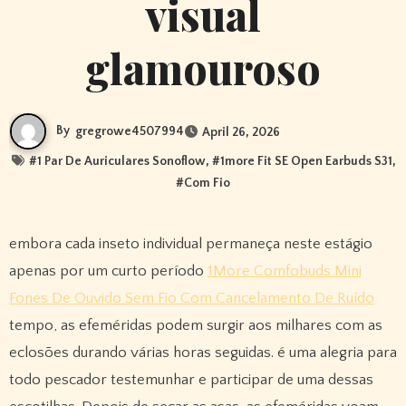
visual
glamouroso
By
gregrowe4507994
April 26, 2026
#
1 Par De Auriculares Sonoflow
, #
1more Fit SE Open Earbuds S31
,
#
Com Fio
embora cada inseto individual permaneça neste estágio
apenas por um curto período
1More Comfobuds Mini
Fones De Ouvido Sem Fio Com Cancelamento De Ruído
tempo, as efeméridas podem surgir aos milhares com as
eclosões durando várias horas seguidas. é uma alegria para
todo pescador testemunhar e participar de uma dessas