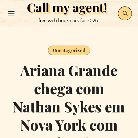
Call my agent!
Skip
to
free web bookmark for 2026
content
Uncategorized
Ariana Grande
chega com
Nathan Sykes em
Nova York com