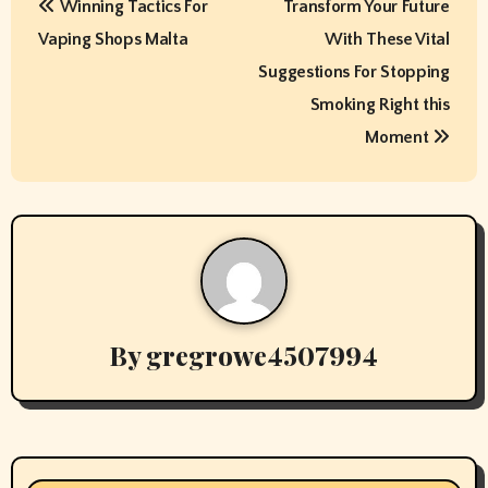
Winning Tactics For
Transform Your Future
o
Vaping Shops Malta
With These Vital
s
Suggestions For Stopping
t
Smoking Right this
Moment
n
a
v
i
g
By
gregrowe4507994
a
t
i