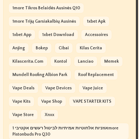
1more Tikros Belaidės Ausinės Q10
1more Trijų Garsiakalbių Ausinės
1xbet Apk
1xbet App
1xbet Download
Accessoires
Anjing
Bokep
Cibai
Kilas Cerita
Kilascerita.com
Kontol
Lanciao
Memek
Mundell Roofing Albion Park
Roof Replacement
Vape Deals
Vape Devices
Vape Juice
Vape Kits
Vape Shop
VAPE STARTER KITS
Vape Store
Xnxx
אוזניות אלחוטיות אמיתיות לביטול רעשים אקטיבי 1more
Pistonbuds Pro Q30