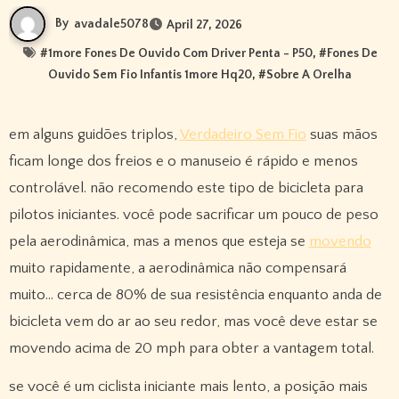
By
avadale5078
April 27, 2026
#
1more Fones De Ouvido Com Driver Penta - P50
, #
Fones De
Ouvido Sem Fio Infantis 1more Hq20
, #
Sobre A Orelha
em alguns guidões triplos,
Verdadeiro Sem Fio
suas mãos
ficam longe dos freios e o manuseio é rápido e menos
controlável. não recomendo este tipo de bicicleta para
pilotos iniciantes. você pode sacrificar um pouco de peso
pela aerodinâmica, mas a menos que esteja se
movendo
muito rapidamente, a aerodinâmica não compensará
muito… cerca de 80% de sua resistência enquanto anda de
bicicleta vem do ar ao seu redor, mas você deve estar se
movendo acima de 20 mph para obter a vantagem total.
se você é um ciclista iniciante mais lento, a posição mais