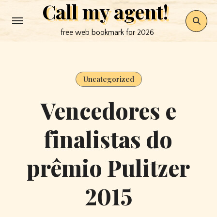
Call my agent!
Skip
to
free web bookmark for 2026
content
Uncategorized
Vencedores e
finalistas do
prêmio Pulitzer
2015