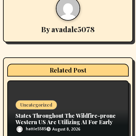
n
a
v
By
avadale5078
i
g
a
Related Post
t
i
o
Uncategorized
n
States Throughout The Wildfire-prone
Western US Are Utilizing AI For Early
hattie5585
August 8, 2026