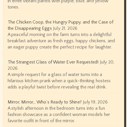
in three vibrant panels with purple, blue, and yellow
tones.
The Chicken Coop, the Hungry Puppy, and the Case of
the Disappearing Eggs
July 21, 2026
A peaceful morning on the farm turns into a delightful
breakfast adventure as fresh eggs, happy chickens, and
an eager puppy create the perfect recipe for laughter.
The Strangest Glass of Water Ever Requested!
July 20,
2026
A simple request for a glass of water turns into a
hilarious kitchen prank when a quick-thinking hostess
adds a playful twist before revealing the real drink.
Mirror, Mirror… Who’s Ready to Shine?
July 19, 2026
A stylish afternoon in the bedroom turns into a fun
fashion showcase as a confident woman models her
favorite outfit in front of the mirror.