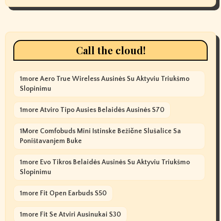
Call the cloud!
1more Aero True Wireless Ausinės Su Aktyviu Triukšmo
Slopinimu
1more Atviro Tipo Ausies Belaidės Ausinės S70
1More Comfobuds Mini Istinske Bežične Slušalice Sa
Poništavanjem Buke
1more Evo Tikros Belaidės Ausinės Su Aktyviu Triukšmo
Slopinimu
1more Fit Open Earbuds S50
1more Fit Se Atviri Ausinukai S30