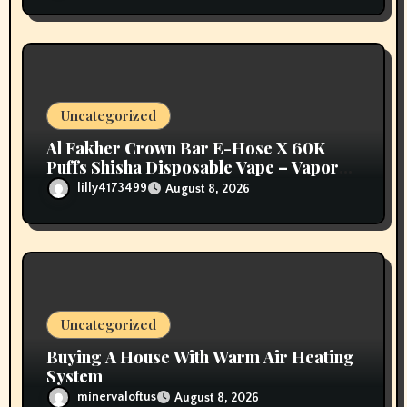
Uncategorized
Al Fakher Crown Bar E-Hose X 60K
Puffs Shisha Disposable Vape – Vapors
Selection UAE
lilly4173499
August 8, 2026
Uncategorized
Buying A House With Warm Air Heating
System
minervaloftus
August 8, 2026