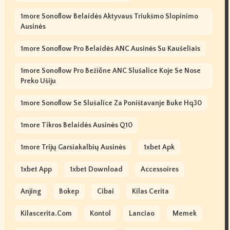
1more Sonoflow Belaidės Aktyvaus Triukšmo Slopinimo
Ausinės
1more Sonoflow Pro Belaidės ANC Ausinės Su Kaušeliais
1more Sonoflow Pro Bežične ANC Slušalice Koje Se Nose
Preko Ušiju
1more Sonoflow Se Slušalice Za Poništavanje Buke Hq30
1more Tikros Belaidės Ausinės Q10
1more Trijų Garsiakalbių Ausinės
1xbet Apk
1xbet App
1xbet Download
Accessoires
Anjing
Bokep
Cibai
Kilas Cerita
Kilascerita.com
Kontol
Lanciao
Memek