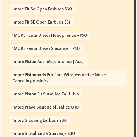
1more Fit Se Open Earbuds S30
1more Fit SE Open Earbuds S31
1MORE Penta Driver Headphones - P50
1MORE Penta Driver Slušalice - P50
1more Piston Ausinės Įstatomos Į Ausį
1more Pistonbuds Pro True Wireless Active Noise
Canceling Ausinės
1more Piston Fit Slušalice Za U Uvo
1More Prave Bežične Slušalice Q10
1more Sleeping Earbuds Z30
1more Slušalice Za Spavanje Z30