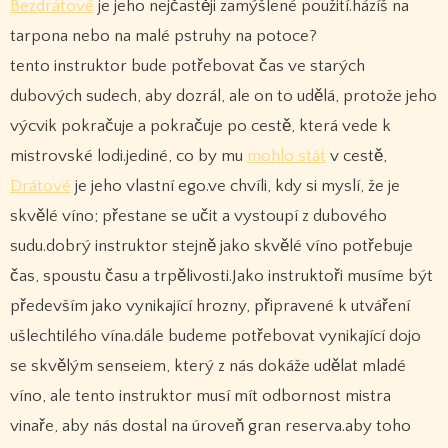
Bezdrátové
je jeho nejčastěji zamýšlené použití.házíš na
tarpona nebo na malé pstruhy na potoce?
tento instruktor bude potřebovat čas ve starých
dubových sudech, aby dozrál, ale on to udělá, protože jeho
výcvik pokračuje a pokračuje po cestě, která vede k
mistrovské lodi.jediné, co by mu
mohlo stát
v cestě,
Drátové
je jeho vlastní ego.ve chvíli, kdy si myslí, že je
skvělé víno; přestane se učit a vystoupí z dubového
sudu.dobrý instruktor stejně jako skvělé víno potřebuje
čas, spoustu času a trpělivosti.Jako instruktoři musíme být
především jako vynikající hrozny, připravené k utváření
ušlechtilého vína.dále budeme potřebovat vynikající dojo
se skvělým senseiem, který z nás dokáže udělat mladé
víno, ale tento instruktor musí mít odbornost mistra
vinaře, aby nás dostal na úroveň gran reserva.aby toho