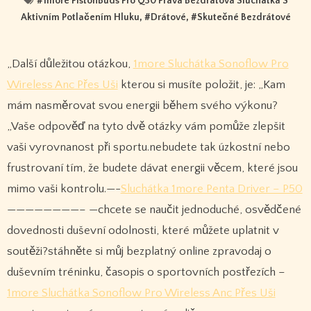
#
1more PistonBuds Pro Q30 Pravá Bezdrátová Sluchátka S
Aktivním Potlačením Hluku
, #
Drátové
, #
Skutečné Bezdrátové
„Další důležitou otázkou,
1more Sluchátka Sonoflow Pro
Wireless Anc Přes Uši
kterou si musíte položit, je: „Kam
mám nasměrovat svou energii během svého výkonu?
„Vaše odpověď na tyto dvě otázky vám pomůže zlepšit
vaši vyrovnanost při sportu.nebudete tak úzkostní nebo
frustrovaní tím, že budete dávat energii věcem, které jsou
mimo vaši kontrolu.—-
Sluchátka 1more Penta Driver – P50
————————– —chcete se naučit jednoduché, osvědčené
dovednosti duševní odolnosti, které můžete uplatnit v
soutěži?stáhněte si můj bezplatný online zpravodaj o
duševním tréninku, časopis o sportovních postřezích –
1more Sluchátka Sonoflow Pro Wireless Anc Přes Uši