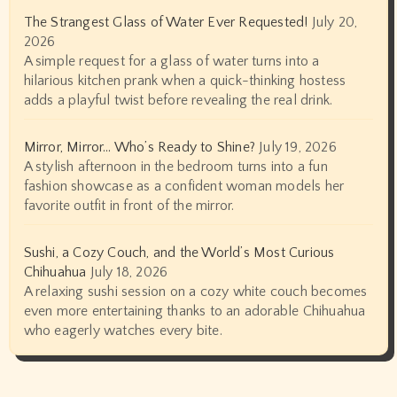
The Strangest Glass of Water Ever Requested!
July 20,
2026
A simple request for a glass of water turns into a
hilarious kitchen prank when a quick-thinking hostess
adds a playful twist before revealing the real drink.
Mirror, Mirror… Who’s Ready to Shine?
July 19, 2026
A stylish afternoon in the bedroom turns into a fun
fashion showcase as a confident woman models her
favorite outfit in front of the mirror.
Sushi, a Cozy Couch, and the World’s Most Curious
Chihuahua
July 18, 2026
A relaxing sushi session on a cozy white couch becomes
even more entertaining thanks to an adorable Chihuahua
who eagerly watches every bite.