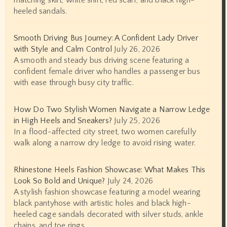
matching skirt, white shirt, red scarf, and black high-
heeled sandals.
Smooth Driving Bus Journey: A Confident Lady Driver
with Style and Calm Control
July 26, 2026
A smooth and steady bus driving scene featuring a
confident female driver who handles a passenger bus
with ease through busy city traffic.
How Do Two Stylish Women Navigate a Narrow Ledge
in High Heels and Sneakers?
July 25, 2026
In a flood-affected city street, two women carefully
walk along a narrow dry ledge to avoid rising water.
Rhinestone Heels Fashion Showcase: What Makes This
Look So Bold and Unique?
July 24, 2026
A stylish fashion showcase featuring a model wearing
black pantyhose with artistic holes and black high-
heeled cage sandals decorated with silver studs, ankle
chains, and toe rings.