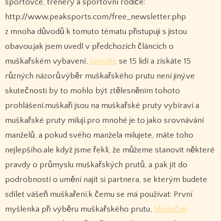
sportovce, trenéry a sportovní rodiče:
http://www.peaksports.com/free_newsletter.php
z mnoha důvodů k tomuto tématu přistupuji s jistou
obavou.jak jsem uvedl v předchozích článcích o
muškařském vybavení,
zeptáte
se 15 lidí a získáte 15
různých názorů.výběr muškařského prutu není jiný.ve
skutečnosti by to mohlo být ztělesněním tohoto
prohlášení.muškaři jsou na muškařské pruty vybíraví a
muškařské pruty milují.pro mnohé je to jako srovnávání
manželů, a pokud svého manžela milujete, máte toho
nejlepšího.ale když jsme řekli, že můžeme stanovit některé
pravdy o průmyslu muškařských prutů, a pak jít do
podrobností o umění najít si partnera, se kterým budete
sdílet vášeň muškaření.k čemu se má používat: První
myšlenka při výběru muškařského prutu,
Skutečné