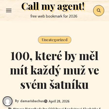
Call my agent!
Skip
to
free web bookmark for 2026
content
Uncategorized
100, které by měl
mít každý muž ve
svém šatníku
By
damarisbachus
April 28, 2026