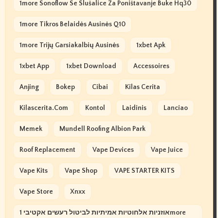
1more Sonoflow Se Slušalice Za Poništavanje Buke Hq30
1more Tikros Belaidės Ausinės Q10
1more Trijų Garsiakalbių Ausinės
1xbet Apk
1xbet App
1xbet Download
Accessoires
Anjing
Bokep
Cibai
Kilas Cerita
Kilascerita.com
Kontol
Laidinis
Lanciao
Memek
Mundell Roofing Albion Park
Roof Replacement
Vape Devices
Vape Juice
Vape Kits
Vape Shop
VAPE STARTER KITS
Vape Store
Xnxx
אוזניות אלחוטיות אמיתיות לביטול רעשים אקטיבי 1more