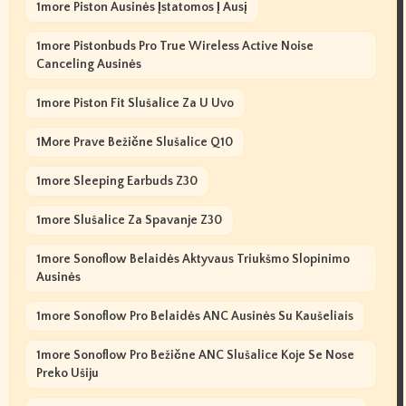
1more Piston Ausinės Įstatomos Į Ausį
1more Pistonbuds Pro True Wireless Active Noise
Canceling Ausinės
1more Piston Fit Slušalice Za U Uvo
1More Prave Bežične Slušalice Q10
1more Sleeping Earbuds Z30
1more Slušalice Za Spavanje Z30
1more Sonoflow Belaidės Aktyvaus Triukšmo Slopinimo
Ausinės
1more Sonoflow Pro Belaidės ANC Ausinės Su Kaušeliais
1more Sonoflow Pro Bežične ANC Slušalice Koje Se Nose
Preko Ušiju