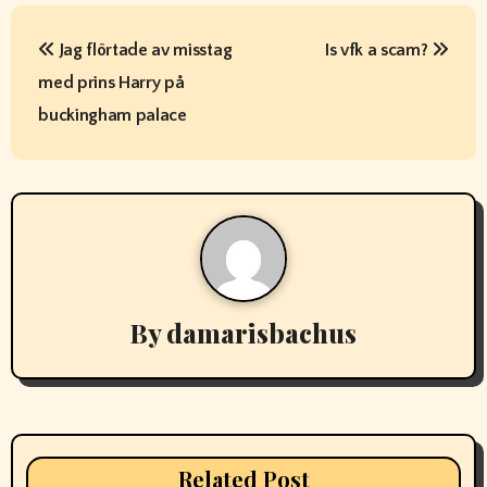
P
o
Jag flörtade av misstag
Is vfk a scam?
s
med prins Harry på
buckingham palace
t
n
a
v
i
By
damarisbachus
g
a
t
Related Post