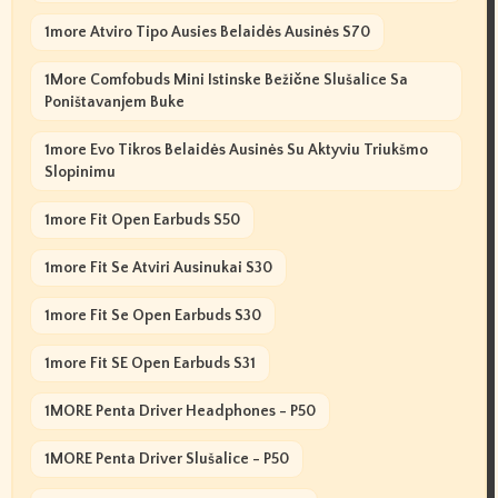
1more Atviro Tipo Ausies Belaidės Ausinės S70
1More Comfobuds Mini Istinske Bežične Slušalice Sa
Poništavanjem Buke
1more Evo Tikros Belaidės Ausinės Su Aktyviu Triukšmo
Slopinimu
1more Fit Open Earbuds S50
1more Fit Se Atviri Ausinukai S30
1more Fit Se Open Earbuds S30
1more Fit SE Open Earbuds S31
1MORE Penta Driver Headphones - P50
1MORE Penta Driver Slušalice - P50