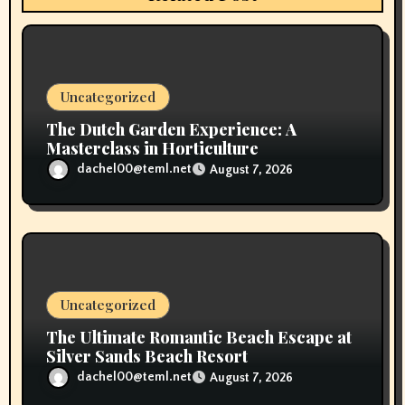
i
o
n
Uncategorized
The Dutch Garden Experience: A
Masterclass in Horticulture
dachel00@teml.net
August 7, 2026
Uncategorized
The Ultimate Romantic Beach Escape at
Silver Sands Beach Resort
dachel00@teml.net
August 7, 2026