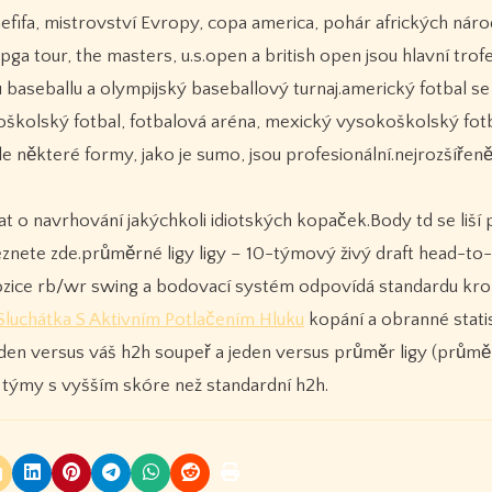
efifa, mistrovství Evropy, copa america, pohár afrických národ
pga tour, the masters, u.s.open a british open jsou hlavní trofe
 baseballu a olympijský baseballový turnaj.americký fotbal se
koškolský fotbal, fotbalová aréna, mexický vysokoškolský fotb
le některé formy, jako je sumo, jsou profesionální.nejrozšířen
t o navrhování jakýchkoli idiotských kopaček.Body td se liší 
eznete zde.průměrné ligy ligy – 10-týmový živý draft head-to-
ní pozice rb/wr swing a bodovací systém odpovídá standardu kr
luchátka S Aktivním Potlačením Hluku
kopání a obranné statis
 jeden versus váš h2h soupeř a jeden versus průměr ligy (prům
e týmy s vyšším skóre než standardní h2h.