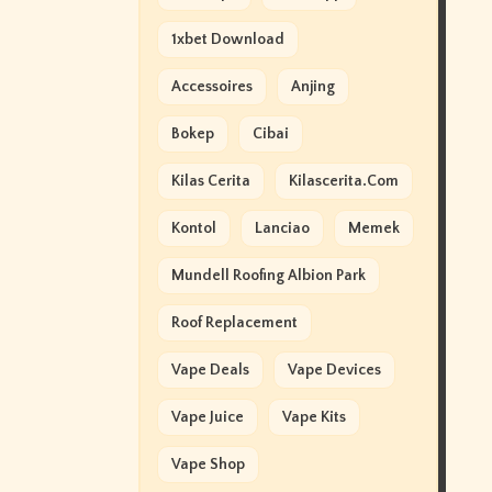
1xbet Download
Accessoires
Anjing
Bokep
Cibai
Kilas Cerita
Kilascerita.com
Kontol
Lanciao
Memek
Mundell Roofing Albion Park
Roof Replacement
Vape Deals
Vape Devices
Vape Juice
Vape Kits
Vape Shop