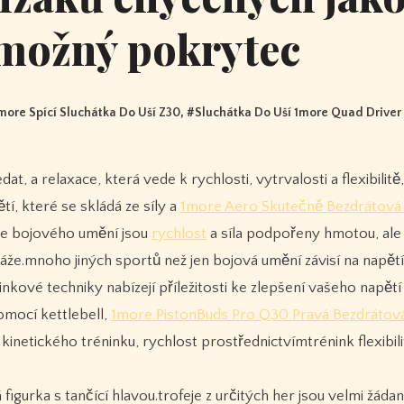
 možný pokrytec
more Spící Sluchátka Do Uší Z30
, #
Sluchátka Do Uší 1more Quad Driver
tí, které se skládá ze síly a
1more Aero Skutečně Bezdrátová 
ce bojového umění jsou
rychlost
a síla podpořeny hmotou, ale
ráže.mnoho jiných sportů než jen bojová umění závisí na napětí 
ové techniky nabízejí příležitosti ke zlepšení vašeho napětí
omocí kettlebell,
1more PistonBuds Pro Q30 Pravá Bezdrátová
inetického tréninku, rychlost prostřednictvímtrénink flexibili
gurka s tančící hlavou.trofeje z určitých her jsou velmi žáda