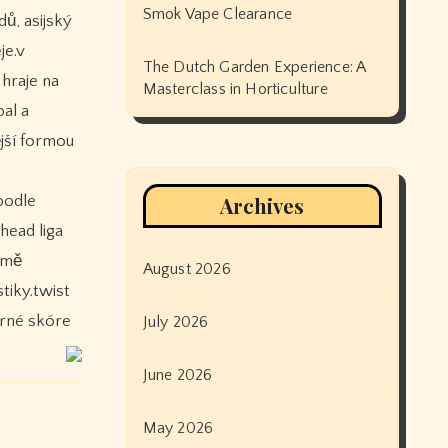
Smok Vape Clearance
ů, asijský
je.v
The Dutch Garden Experience: A
 hraje na
Masterclass in Horticulture
al a
ější formou
podle
Archives
head liga
omě
August 2026
tiky.twist
ěrné skóre
July 2026
June 2026
May 2026