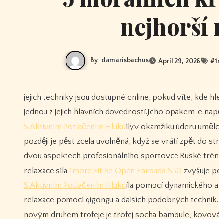
nejhorší
By
damarisbachus
April 29, 2026
#
1
jejich techniky jsou dostupné online, pokud víte, kde hledat, a relaxace, která vede k rychlosti, vytrvalosti a flexibilitě, se zdá být
jednou z jejich hlavních dovedností.Jeho opakem je napě
S Aktivním Potlačením Hluku
íly.v okamžiku úderu uměl
později je pěst zcela uvolněná, když se vrátí zpět do st
dvou aspektech profesionálního sportovce.Ruské trénink
relaxace.síla
1more Fit Se Open Earbuds S30
zvyšuje p
S Aktivním Potlačením Hluku
íla pomocí dynamického a k
relaxace pomocí qigongu a dalších podobných technik.
novým druhem trofeje je trofej socha bambule, kovová fi