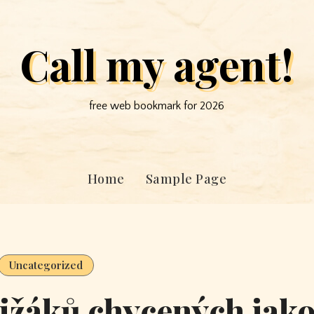
Call my agent!
free web bookmark for 2026
Home
Sample Page
Uncategorized
ižáků chycených jak