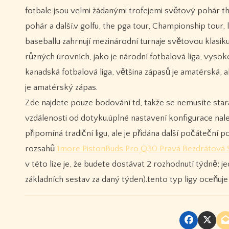
fotbale jsou velmi žádanými trofejemi světový pohár th
pohár a další.v golfu, the pga tour, Championship tour, l
baseballu zahrnují mezinárodní turnaje světovou klasiku
různých úrovních, jako je národní fotbalová liga, vyso
kanadská fotbalová liga, většina zápasů je amatérská, a
je amatérský zápas.
Zde najdete pouze bodování td, takže se nemusíte stara
vzdálenosti od dotyku.úplné nastavení konfigurace nal
připomíná tradiční ligu, ale je přidána další počáteč
rozsahů
1more PistonBuds Pro Q30 Pravá Bezdrátová S
v této lize je, že budete dostávat 2 rozhodnutí týdně;
základních sestav za daný týden).tento typ ligy oceňuj