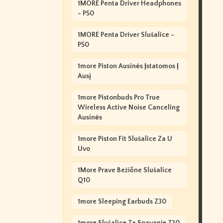
1MORE Penta Driver Headphones
- P50
1MORE Penta Driver Slušalice -
P50
1more Piston Ausinės Įstatomos Į
Ausį
1more Pistonbuds Pro True
Wireless Active Noise Canceling
Ausinės
1more Piston Fit Slušalice Za U
Uvo
1More Prave Bežične Slušalice
Q10
1more Sleeping Earbuds Z30