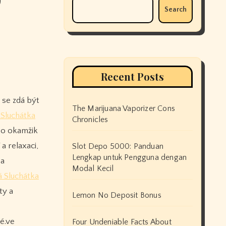
Search
Recent Posts
The Marijuana Vaporizer Cons
Sluchátka
Chronicles
 o okamžik
a relaxaci,
Slot Depo 5000: Panduan
Lengkap untuk Pengguna dengan
 a
Modal Kecil
 Sluchátka
ty a
Lemon No Deposit Bonus
né.ve
Four Undeniable Facts About