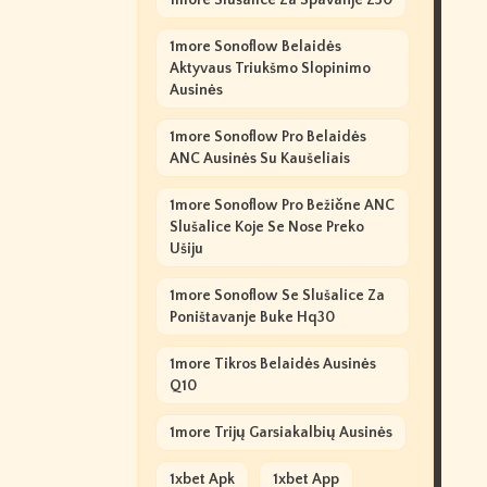
1more Slušalice Za Spavanje Z30
1more Sonoflow Belaidės
Aktyvaus Triukšmo Slopinimo
Ausinės
1more Sonoflow Pro Belaidės
ANC Ausinės Su Kaušeliais
1more Sonoflow Pro Bežične ANC
Slušalice Koje Se Nose Preko
Ušiju
1more Sonoflow Se Slušalice Za
Poništavanje Buke Hq30
1more Tikros Belaidės Ausinės
Q10
1more Trijų Garsiakalbių Ausinės
1xbet Apk
1xbet App