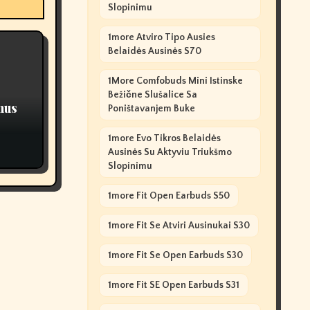
Slopinimu
1more Atviro Tipo Ausies
Belaidės Ausinės S70
1More Comfobuds Mini Istinske
Bežične Slušalice Sa
nus
Poništavanjem Buke
1more Evo Tikros Belaidės
Ausinės Su Aktyviu Triukšmo
Slopinimu
1more Fit Open Earbuds S50
1more Fit Se Atviri Ausinukai S30
1more Fit Se Open Earbuds S30
1more Fit SE Open Earbuds S31