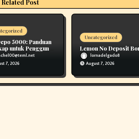
Related Post
tegorized
Uncategorized
Depo 5000: Panduan
kap untuk Pengguna
Lemon No Deposit Bo
n Modal Kecil
achel00@teml.net
lornadelgado8
st 7, 2026
August 7, 2026