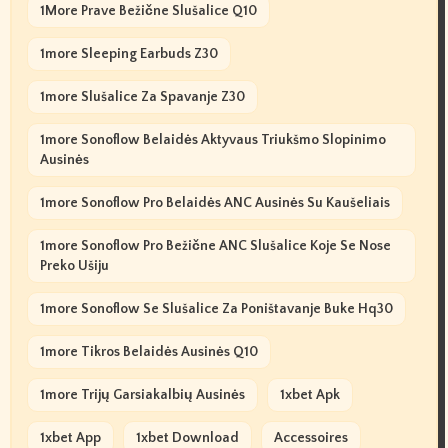
1More Prave Bežične Slušalice Q10
1more Sleeping Earbuds Z30
1more Slušalice Za Spavanje Z30
1more Sonoflow Belaidės Aktyvaus Triukšmo Slopinimo
Ausinės
1more Sonoflow Pro Belaidės ANC Ausinės Su Kaušeliais
1more Sonoflow Pro Bežične ANC Slušalice Koje Se Nose
Preko Ušiju
1more Sonoflow Se Slušalice Za Poništavanje Buke Hq30
1more Tikros Belaidės Ausinės Q10
1more Trijų Garsiakalbių Ausinės
1xbet Apk
1xbet App
1xbet Download
Accessoires