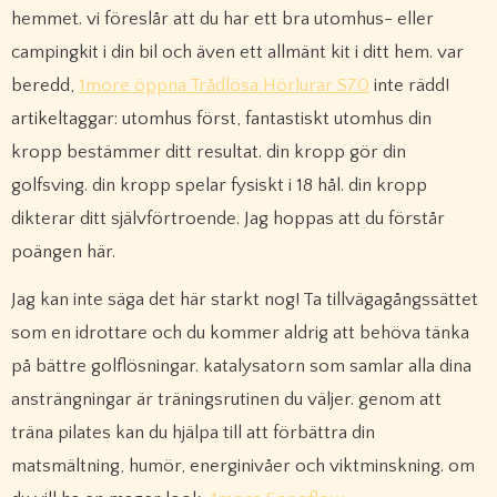
hemmet. vi föreslår att du har ett bra utomhus- eller
campingkit i din bil och även ett allmänt kit i ditt hem. var
beredd,
1more öppna Trådlösa Hörlurar S70
inte rädd!
artikeltaggar: utomhus först, fantastiskt utomhus din
kropp bestämmer ditt resultat. din kropp gör din
golfsving. din kropp spelar fysiskt i 18 hål. din kropp
dikterar ditt självförtroende. Jag hoppas att du förstår
poängen här.
Jag kan inte säga det här starkt nog! Ta tillvägagångssättet
som en idrottare och du kommer aldrig att behöva tänka
på bättre golflösningar. katalysatorn som samlar alla dina
ansträngningar är träningsrutinen du väljer. genom att
träna pilates kan du hjälpa till att förbättra din
matsmältning, humör, energinivåer och viktminskning. om