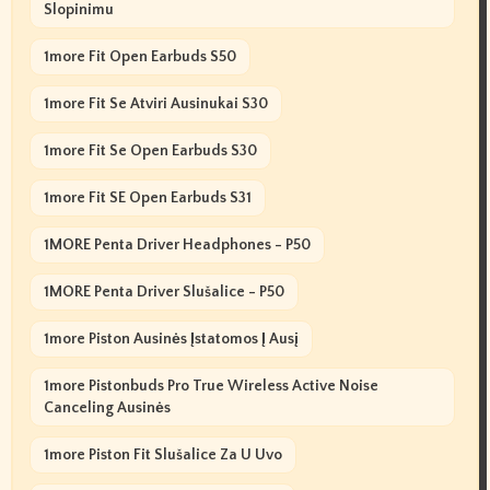
Slopinimu
1more Fit Open Earbuds S50
1more Fit Se Atviri Ausinukai S30
1more Fit Se Open Earbuds S30
1more Fit SE Open Earbuds S31
1MORE Penta Driver Headphones - P50
1MORE Penta Driver Slušalice - P50
1more Piston Ausinės Įstatomos Į Ausį
1more Pistonbuds Pro True Wireless Active Noise
Canceling Ausinės
1more Piston Fit Slušalice Za U Uvo