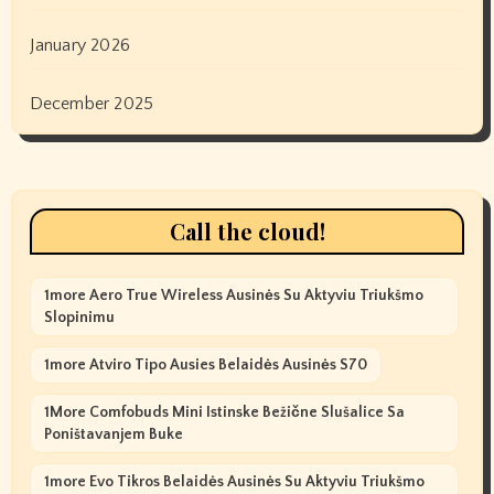
January 2026
December 2025
Call the cloud!
1more Aero True Wireless Ausinės Su Aktyviu Triukšmo
Slopinimu
1more Atviro Tipo Ausies Belaidės Ausinės S70
1More Comfobuds Mini Istinske Bežične Slušalice Sa
Poništavanjem Buke
1more Evo Tikros Belaidės Ausinės Su Aktyviu Triukšmo