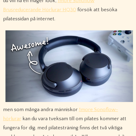
du vill ha en mager look,
1more Sonoflow
Brusreducerande Hörlurar HQ30
försök att besöka
pilatessidan på internet.
men som många andra människor
1more Sonoflow-
hörlurar
kan du vara tveksam till om pilates kommer att
fungera för dig. med pilatesträning finns det två viktiga