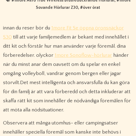
#
1more Aero True Wireless Brusreducerande Hörlurar
, #
1more
Sovande Hörlurar Z30
, #
över örat
innan du reser bör du
1more Fit Se öppna öronsnäckor
S30
till att varje familjemedlem är bekant med innehållet i
ditt kit och förstår hur man använder varje föremål. dina
förberedelser. olyckor
1more Sonoflow-hörlurar
händer
när du minst anar dem oavsett om du spelar en enkel
omgång volleyboll, vandrar genom bergen eller jagar
storvilt.Det mest intelligenta och ansvarsfulla du kan göra
för din familj är att vara förberedd och detta inkluderar att
skaffa rätt kit som innehåller de nödvändiga föremålen för
att möta alla nödsituationer.
Observera att många utomhus- eller campingsatser
innehåller speciella föremål som kanske inte behövs i