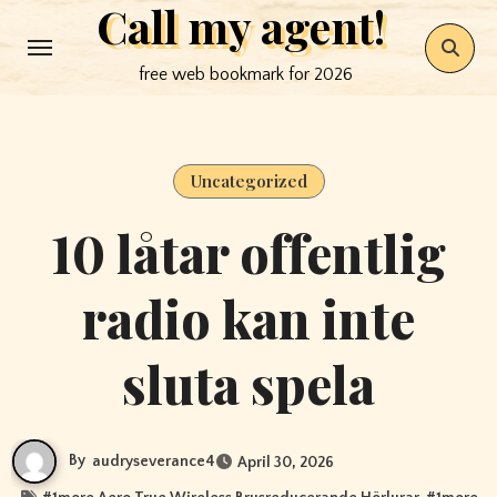
Call my agent!
Skip
to
free web bookmark for 2026
content
Uncategorized
10 låtar offentlig
radio kan inte
sluta spela
By
audryseverance4
April 30, 2026