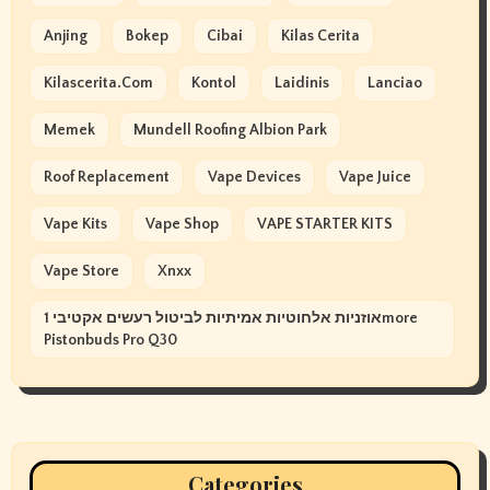
Anjing
Bokep
Cibai
Kilas Cerita
Kilascerita.com
Kontol
Laidinis
Lanciao
Memek
Mundell Roofing Albion Park
Roof Replacement
Vape Devices
Vape Juice
Vape Kits
Vape Shop
VAPE STARTER KITS
Vape Store
Xnxx
אוזניות אלחוטיות אמיתיות לביטול רעשים אקטיבי 1more
Pistonbuds Pro Q30
Categories