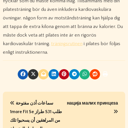
nycklar som du måste komma ihåg. Tillsammans med din
pilatesträning bör du även inkludera kardiovaskulära
övningar. någon form av motståndsträning kan hjälpa dig
att tappa de extra kilona genom att bränna av kalorier. Du
måste dock veta att pilates inte är en rigorös
kardiovaskulär träning.
träningsrutinen
i pilates bör följas
enligt instruktionerna.
P
سماعات أذن مفتوحة
нација малих принцеза
o
1more Fit Se طراز S31 طلب
s
من المراهقين أن يسحبوا تلك