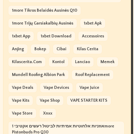
1more Tikros Belaidės Ausinės Q10
1more Trijų Garsiakalbių Ausinės
1xbet Apk
1xbet App
1xbet Download
Accessoires
Anjing
Bokep
Cibai
Kilas Cerita
Kilascerita.com
Kontol
Lanciao
Memek
Mundell Roofing Albion Park
Roof Replacement
Vape Deals
Vape Devices
Vape Juice
Vape Kits
Vape Shop
VAPE STARTER KITS
Vape Store
Xnxx
אוזניות אלחוטיות אמיתיות לביטול רעשים אקטיבי 1more
Pistonbuds Pro Q30