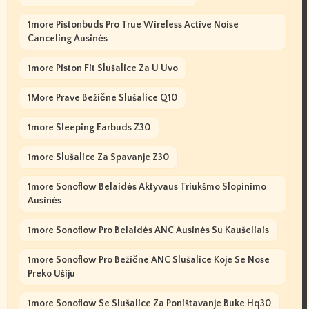
1more Pistonbuds Pro True Wireless Active Noise
Canceling Ausinės
1more Piston Fit Slušalice Za U Uvo
1More Prave Bežične Slušalice Q10
1more Sleeping Earbuds Z30
1more Slušalice Za Spavanje Z30
1more Sonoflow Belaidės Aktyvaus Triukšmo Slopinimo
Ausinės
1more Sonoflow Pro Belaidės ANC Ausinės Su Kaušeliais
1more Sonoflow Pro Bežične ANC Slušalice Koje Se Nose
Preko Ušiju
1more Sonoflow Se Slušalice Za Poništavanje Buke Hq30