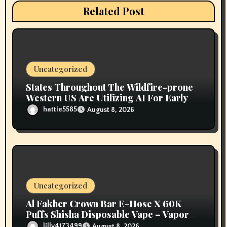
t
Related Post
i
o
n
Uncategorized
States Throughout The Wildfire-prone
Western US Are Utilizing AI For Early
hattie5585
August 8, 2026
Uncategorized
Al Fakher Crown Bar E-Hose X 60K
Puffs Shisha Disposable Vape – Vapors
Selection UAE
lilly4173499
August 8, 2026