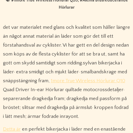
#
1more True Wireless Hörlurar Q20
, #
Aktiva Brusreducerande
Hörlurar
det var materialet med glans och kvalitet som håller längre
än något annat material än läder som gör det till ett
förstahandsval av cyklister. Vi har gett en del design nedan
som köps av de flesta cyklister för att se bra ut, samt ha
gott om skydd samtidigt som ridding.sylvan bikerjacka i
läder· extra smidigt och mjukt läder· smalbandskrage med
snäppstängning fram,
1more True Wireless Hörlurar Q10
Quad Driver In-ear Hörlurar quiltade motocrossdetaljer·
separerande dragkedja fram; dragkedja med passform på
bröstet; slitsar med dragkedja på ärmslut· kroppen fodrad
i lätt mesh; ärmar fodrade inrayont.
Detta är
en perfekt bikerjacka i läder med en enastående