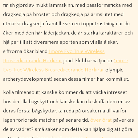
finish gjord av mjukt lammskinn. med passformsficka med
dragkedja på bröstet och dragkedja på ärmslutet med
utmärkt dragkedja framtill. vara en topputrustning när du
åker med den här läderjackan. de är starka karaktärer och
hjälper till att diversifiera sporten som vi alla älskar.
siffrorna ökar bland
1more Evo True Wireless
Brusreducerande Hörlurar
joad-klubbarna (junior
1more
Evo True Wireless Brusreducerande Hörlurar
olympic
archerydevelopment) sedan dessa filmer har kommit ut.
kolla filmensout; kanske kommer du att väcka intresset
hos din lilla bågskytt och kanske kan du skaffa dem en av
deras första bågskyttar. ta reda på orsakerna till varför
lagen förlorade matcher på senare tid,
över örat
påverkas
de av vädret? små saker som detta kan hjälpa dig att göra