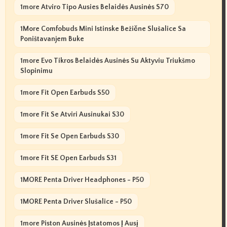
1more Atviro Tipo Ausies Belaidės Ausinės S70
1More Comfobuds Mini Istinske Bežične Slušalice Sa
Poništavanjem Buke
1more Evo Tikros Belaidės Ausinės Su Aktyviu Triukšmo
Slopinimu
1more Fit Open Earbuds S50
1more Fit Se Atviri Ausinukai S30
1more Fit Se Open Earbuds S30
1more Fit SE Open Earbuds S31
1MORE Penta Driver Headphones - P50
1MORE Penta Driver Slušalice - P50
1more Piston Ausinės Įstatomos Į Ausį