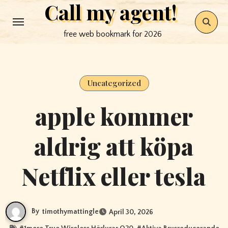
Call my agent!
Skip
to
free web bookmark for 2026
content
Uncategorized
apple kommer
aldrig att köpa
Netflix eller tesla
By
timothymattingle
April 30, 2026