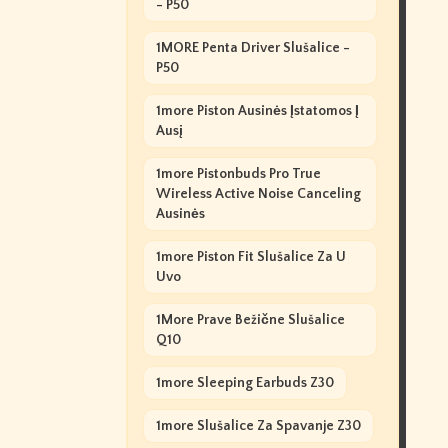
- P50
1MORE Penta Driver Slušalice -
P50
1more Piston Ausinės Įstatomos Į
Ausį
1more Pistonbuds Pro True
Wireless Active Noise Canceling
Ausinės
1more Piston Fit Slušalice Za U
Uvo
1More Prave Bežične Slušalice
Q10
1more Sleeping Earbuds Z30
1more Slušalice Za Spavanje Z30