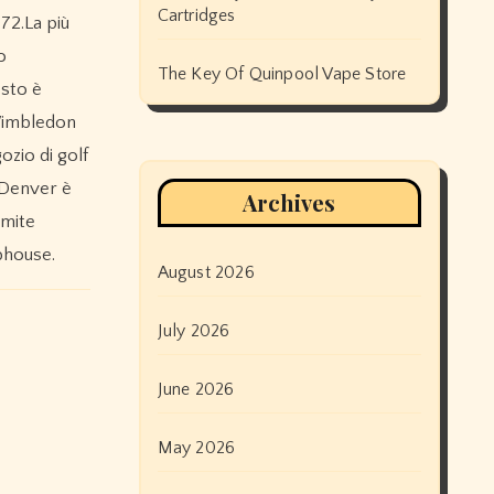
Cartridges
972.La più
o
The Key Of Quinpool Vape Store
esto è
 Wimbledon
ozio di golf
 Denver è
Archives
emite
bhouse.
August 2026
July 2026
June 2026
May 2026