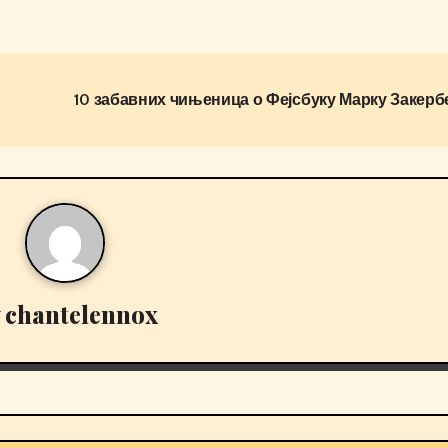
10 забавних чињеница о Фејсбуку Марку Закерб
y
chantelennox