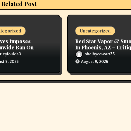
Related Post
tegorized
Uncategorized
ves Imposes
Red Star Vapor & Sm
nwide Ban On
In Phoenix, AZ – Criti
ng
Hours, And Speak To
rleyfoulds0
shelbycowart75
Details
st 9, 2026
August 9, 2026