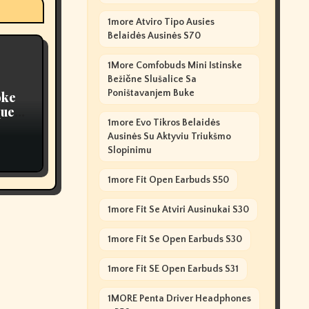
1more Atviro Tipo Ausies
Belaidės Ausinės S70
1More Comfobuds Mini Istinske
Bežične Slušalice Sa
Poništavanjem Buke
oke
ques,
1more Evo Tikros Belaidės
Ausinės Su Aktyviu Triukšmo
Slopinimu
1more Fit Open Earbuds S50
1more Fit Se Atviri Ausinukai S30
1more Fit Se Open Earbuds S30
1more Fit SE Open Earbuds S31
1MORE Penta Driver Headphones