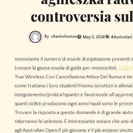
controversia su
By
chantelennox
May 5, 2026
#
Auricolar
nonostante il numero di scuole di equitazione presenti sul mercato, solo poche offrono servizi e formazione di qualità.nel
trovare la giusta scuola di guida per motociclisti,
Cuffie
True Wireless Con Cancellazione Attiva Del Rumore tie
come trattano i loro studenti?Hanno istruttori e allenato
insegnamento/pratica?quanto è favorevole all’apprendi
quanti ciclisti producono ogni anno?quali sono le proc
Trovare la risposta a queste domande è di grande aiuto n
ridurranno le selezioni. È interessante notare che uno de
agli Australian Open.Il più giovane e il più anziano vinc