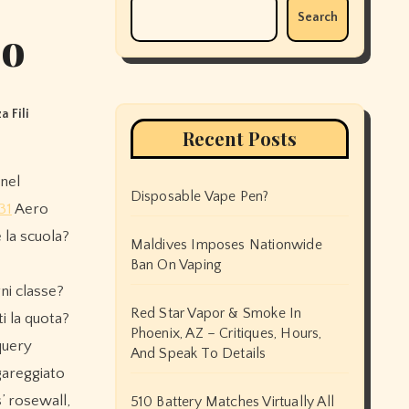
Search
po
a Fili
Recent Posts
Disposable Vape Pen?
31
Aero
la scuola?
Maldives Imposes Nationwide
Ban On Vaping
ni classe?
Red Star Vapor & Smoke In
i la quota?
Phoenix, AZ – Critiques, Hours,
query
And Speak To Details
 gareggiato
s’ rosewall,
510 Battery Matches Virtually All