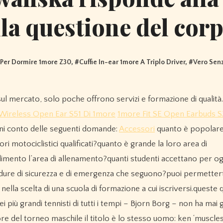
lla questione del cor
i Per Dormire 1more Z30
, #
Cuffie In-ear 1more A Triplo Driver
, #
Vero Senz
 Wireless Open Ear S51 Di 1more
1more Fit SE Open Earbuds S
ni conto delle seguenti domande:
Accessori
quanto è popolare 
ri motociclistici qualificati?quanto è grande la loro area di
mento l’area di allenamento?quanti studenti accettano per og
edure di sicurezza e di emergenza che seguono?puoi permettert
ella scelta di una scuola di formazione a cui iscriversi.queste 
i più grandi tennisti di tutti i tempi – Bjorn Borg – non ha mai
itore del torneo maschile il titolo è lo stesso uomo: ken ‘muscle