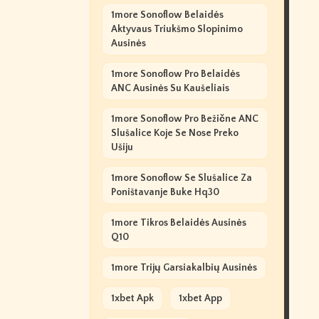
1more Sonoflow Belaidės
Aktyvaus Triukšmo Slopinimo
Ausinės
1more Sonoflow Pro Belaidės
ANC Ausinės Su Kaušeliais
1more Sonoflow Pro Bežične ANC
Slušalice Koje Se Nose Preko
Ušiju
1more Sonoflow Se Slušalice Za
Poništavanje Buke Hq30
1more Tikros Belaidės Ausinės
Q10
1more Trijų Garsiakalbių Ausinės
1xbet Apk
1xbet App