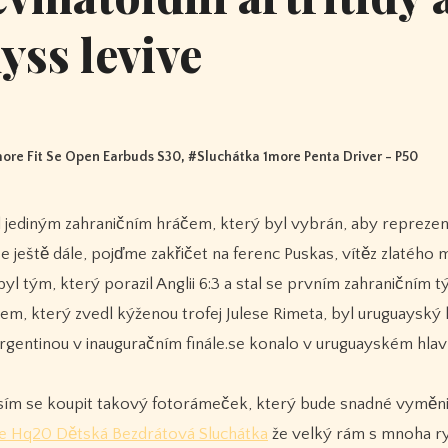
yss levive
ore Fit Se Open Earbuds S30
, #
Sluchátka 1more Penta Driver - P50
 se ještě dále, pojďme zakřičet na ferenc Puskas, vítěz zlatého 
l tým, který porazil Anglii 6:3 a stal se prvním zahraničním 
em, který zvedl kýženou trofej Julese Rimeta, byl uruguayský 
 Argentinou v inauguračním finále.se konalo v uruguayském hla
kusím se koupit takový fotorámeček, který bude snadné vyměni
e Hq20 Dětská Bezdrátová Sluchátka
že velký rám s mnoha r