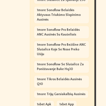
1more Slušalice Za Spavanje Z30
1more Sonoflow Belaidės
Aktyvaus Triukšmo Slopinimo
Ausinės
1more Sonoflow Pro Belaidės
ANC Ausinės Su Kaušeliais
1more Sonoflow Pro Bežične ANC
Slušalice Koje Se Nose Preko
Ušiju
1more Sonoflow Se Slušalice Za
Poništavanje Buke Hq30
1more Tikros Belaidės Ausinės
Q10
1more Trijų Garsiakalbių Ausinės
1xbet Apk
1xbet App