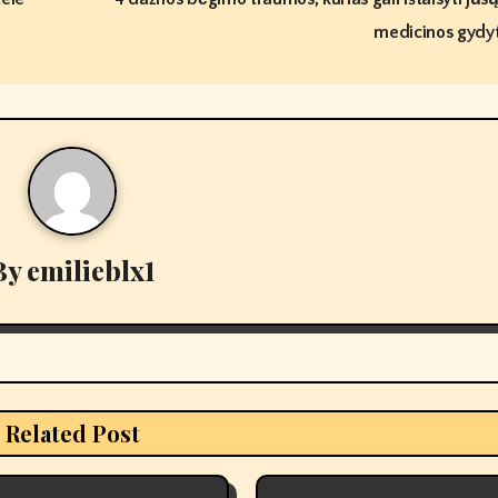
medicinos gydy
By
emilieblx1
Related Post