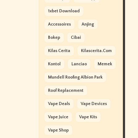
1xbet Download
Accessoires
Anjing
Bokep
Cibai
Kilas Cerita
Kilascerita.com
Kontol
Lanciao
Memek
Mundell Roofing Albion Park
Roof Replacement
Vape Deals
Vape Devices
Vape Juice
Vape Kits
Vape Shop