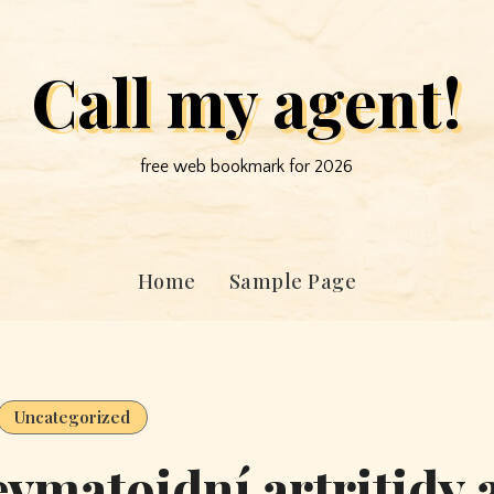
Call my agent!
free web bookmark for 2026
Home
Sample Page
Uncategorized
evmatoidní artritidy 