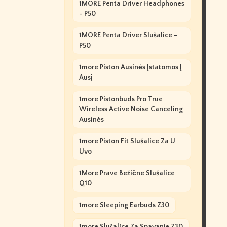
1MORE Penta Driver Headphones
- P50
1MORE Penta Driver Slušalice -
P50
1more Piston Ausinės Įstatomos Į
Ausį
1more Pistonbuds Pro True
Wireless Active Noise Canceling
Ausinės
1more Piston Fit Slušalice Za U
Uvo
1More Prave Bežične Slušalice
Q10
1more Sleeping Earbuds Z30