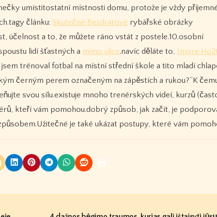
ečky umístitostatní místnosti domu, protože je vždy příjemn
ch.tagy článku:
Skutečné Bezdrátové
rybářské obrázky
t, účelnost a to, že můžete ráno vstát z postele.10.osobní
spoustu lidí šťastných a
mimo ulice
.navíc děláte to,
1more Hq2
jsem trénoval fotbal na místní střední škole a tito mladí chlapci
tkým černým perem označeným na zápěstích a rukou?”K čemu 
ceňujte svou sílu.existuje mnoho trenérských videí, kurzů (čas
nérů, kteří vám pomohou.dobrý způsob, jak začít, je podporov
způsobem.Užitečné je také ukázat postupy, které vám pomoh
eie
4 dažnos bėgimo traumos, kurias gali ištaisyti jūs