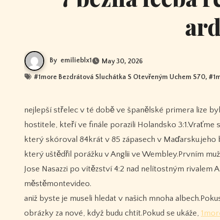
ard
By
emilieblx1
May 30, 2026
#
1more Bezdrátová Sluchátka S Otevřeným Uchem S70
, #
1m
nejlepší střelec v té době ve španělské primera lize byl jediným zahraničním hráčem, který byl vybrán, aby reprezentoval
hostitele, kteří ve finále porazili Holandsko 3:1.Vraťme
který skóroval 84krát v 85 zápasech v Maďarsku.jeho by
který uštědřil porážku v Anglii ve Wembley.Prvním muž
Jose Nasazzi po vítězství 4:2 nad nelítostným rivalem
městěmontevideo.
aniž byste je museli hledat v našich mnoha albech.Po
obrázky za nové, když budu chtít.Pokud se ukáže,
1mor