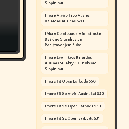
Slopinimu
1more Atviro Tipo Ausies
Belaidės Ausinės S70
1More Comfobuds Mini Istinske
Bežične Slušalice Sa
Poništavanjem Buke
1more Evo Tikros Belaidės
Ausinės Su Aktyviu Triukšmo
Slopinimu
1more Fit Open Earbuds S50
1more Fit Se Atviri Ausinukai S30
1more Fit Se Open Earbuds S30
1more Fit SE Open Earbuds S31