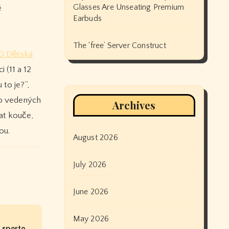
Glasses Are Unseating Premium
é
Earbuds
The ‘free’ Server Construct
0 Dětská
 (11 a 12
to je?”,
to vedených
Archives
at kouče,
ou.
August 2026
July 2026
June 2026
May 2026
ų sporto