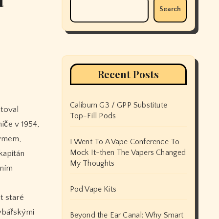
Search
Recent Posts
Caliburn G3 / GPP Substitute
Top-Fill Pods
míče v 1954,
týmem,
I Went To A Vape Conference To
Mock It-then The Vapers Changed
kapitán
My Thoughts
vním
Pod Vape Kits
t staré
ybářskými
Beyond the Ear Canal: Why Smart