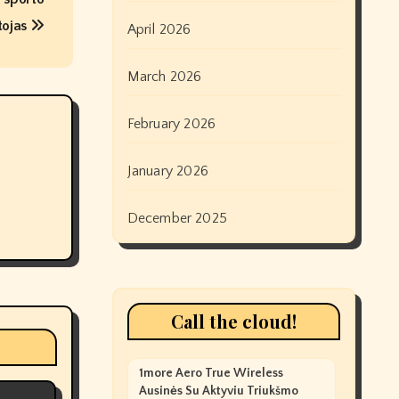
tojas
April 2026
March 2026
February 2026
January 2026
December 2025
Call the cloud!
1more Aero True Wireless
Ausinės Su Aktyviu Triukšmo