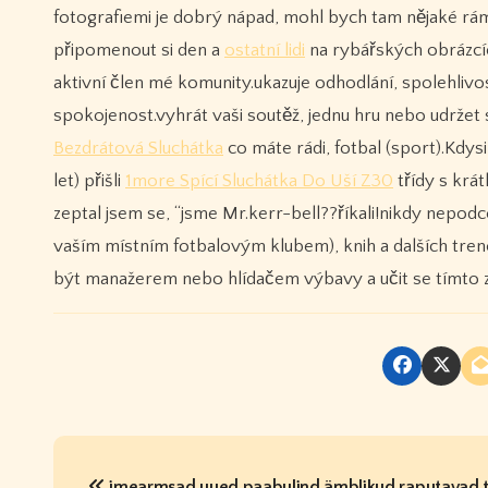
fotografiemi je dobrý nápad, mohl bych tam nějaké rám
připomenout si den a
ostatní lidi
na rybářských obrázcí
aktivní člen mé komunity.ukazuje odhodlání, spolehlivos
spokojenost.vyhrát vaši soutěž, jednu hru nebo udržet 
Bezdrátová Sluchátka
co máte rádi, fotbal (sport).Kdysi 
let) přišli
1more Spící Sluchátka Do Uší Z30
třídy s krá
zeptal jsem se, “jsme Mr.kerr-bell??říkali!nikdy nepod
vaším místním fotbalovým klubem), knih a dalších tre
být manažerem nebo hlídačem výbavy a učit se tímto 
P
imearmsad uued paabulind ämblikud raputavad t