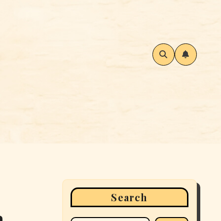
Search
a