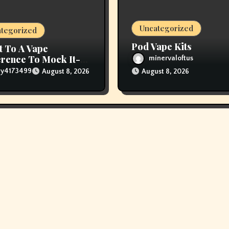
Uncategorized
tegorized
Pod Vape Kits
t To A Vape
rence To Mock It-
minervaloftus
The Vapers Changed
lly4173499
August 8, 2026
August 8, 2026
houghts