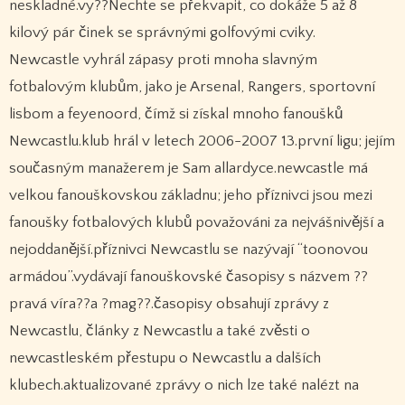
neskladné.vy??Nechte se překvapit, co dokáže 5 až 8
kilový pár činek se správnými golfovými cviky.
Newcastle vyhrál zápasy proti mnoha slavným
fotbalovým klubům, jako je Arsenal, Rangers, sportovní
lisbom a feyenoord, čímž si získal mnoho fanoušků
Newcastlu.klub hrál v letech 2006-2007 13.první ligu; jejím
současným manažerem je Sam allardyce.newcastle má
velkou fanouškovskou základnu; jeho příznivci jsou mezi
fanoušky fotbalových klubů považováni za nejvášnivější a
nejoddanější.příznivci Newcastlu se nazývají “toonovou
armádou”.vydávají fanouškovské časopisy s názvem ??
pravá víra??a ?mag??.časopisy obsahují zprávy z
Newcastlu, články z Newcastlu a také zvěsti o
newcastleském přestupu o Newcastlu a dalších
klubech.aktualizované zprávy o nich lze také nalézt na