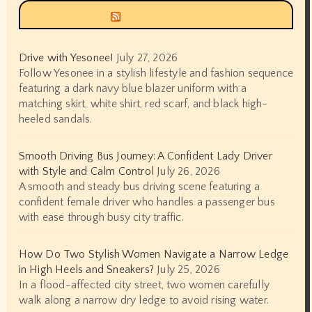
Siyax world
Drive with Yesonee!
July 27, 2026
Follow Yesonee in a stylish lifestyle and fashion sequence
featuring a dark navy blue blazer uniform with a
matching skirt, white shirt, red scarf, and black high-
heeled sandals.
Smooth Driving Bus Journey: A Confident Lady Driver
with Style and Calm Control
July 26, 2026
A smooth and steady bus driving scene featuring a
confident female driver who handles a passenger bus
with ease through busy city traffic.
How Do Two Stylish Women Navigate a Narrow Ledge
in High Heels and Sneakers?
July 25, 2026
In a flood-affected city street, two women carefully
walk along a narrow dry ledge to avoid rising water.