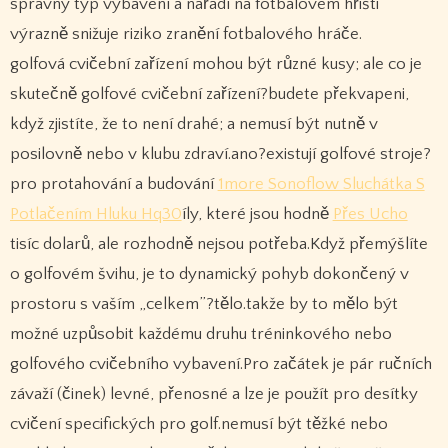
správný typ vybavení a nářadí na fotbalovém hřišti
výrazně snižuje riziko zranění fotbalového hráče.
golfová cvičební zařízení mohou být různé kusy; ale co je
skutečně golfové cvičební zařízení?budete překvapeni,
když zjistíte, že to není drahé; a nemusí být nutně v
posilovně nebo v klubu zdraví.ano?existují golfové stroje?
pro protahování a budování
1more Sonoflow Sluchátka S
Potlačením Hluku Hq30
íly, které jsou hodně
Přes Ucho
tisíc dolarů, ale rozhodně nejsou potřeba.Když přemýšlíte
o golfovém švihu, je to dynamický pohyb dokončený v
prostoru s vaším „celkem”?tělo.takže by to mělo být
možné uzpůsobit každému druhu tréninkového nebo
golfového cvičebního vybavení.Pro začátek je pár ručních
závaží (činek) levné, přenosné a lze je použít pro desítky
cvičení specifických pro golf.nemusí být těžké nebo