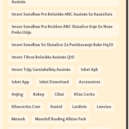
Ausinės
1more Sonoflow Pro Belaidės ANC Ausinės Su Kaušeliais
1more Sonoflow Pro Bežične ANC Slušalice Koje Se Nose
Preko Ušiju
1more Sonoflow Se Slušalice Za Poništavanje Buke Hq30
1more Tikros Belaidės Ausinės Q10
1more Trijų Garsiakalbių Ausinės
1xbet Apk
1xbet App
1xbet Download
Accessoires
Anjing
Bokep
Cibai
Kilas Cerita
Kilascerita.com
Kontol
Laidinis
Lanciao
Memek
Mundell Roofing Albion Park