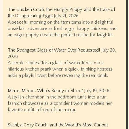
The Chicken Coop, the Hungry Puppy, and the Case of
the Disappearing Eggs
July 21, 2026
A peaceful morning on the farm turns into a delightful
breakfast adventure as fresh eggs, happy chickens, and
an eager puppy create the perfect recipe for laughter.
The Strangest Glass of Water Ever Requested!
July 20,
2026
A simple request for a glass of water turns into a
hilarious kitchen prank when a quick-thinking hostess
adds a playful twist before revealing the real drink.
Mirror, Mirror… Who’s Ready to Shine?
July 19, 2026
A stylish afternoon in the bedroom turns into a fun
fashion showcase as a confident woman models her
favorite outfit in front of the mirror.
Sushi, a Cozy Couch, and the World’s Most Curious