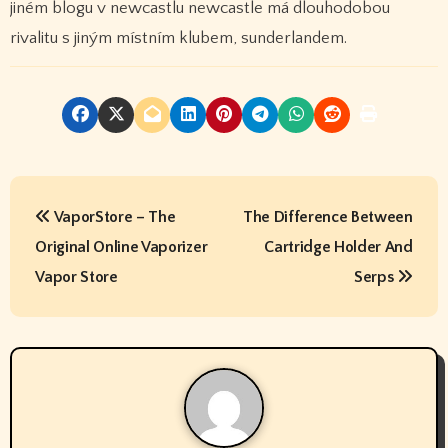
jiném blogu v newcastlu newcastle má dlouhodobou
rivalitu s jiným místním klubem, sunderlandem.
P
VaporStore – The
The Difference Between
o
Original Online Vaporizer
Cartridge Holder And
s
Vapor Store
Serps
t
n
a
v