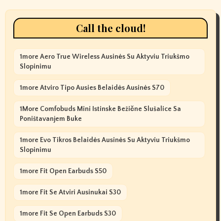
Call the cloud!
1more Aero True Wireless Ausinės Su Aktyviu Triukšmo
Slopinimu
1more Atviro Tipo Ausies Belaidės Ausinės S70
1More Comfobuds Mini Istinske Bežične Slušalice Sa
Poništavanjem Buke
1more Evo Tikros Belaidės Ausinės Su Aktyviu Triukšmo
Slopinimu
1more Fit Open Earbuds S50
1more Fit Se Atviri Ausinukai S30
1more Fit Se Open Earbuds S30