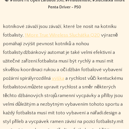
#
1more Fit Open Earbuds S50
, #
Příslušenství
, #
Sluchátka 1more
Penta Driver - P50
kotníkové závaží jsou závaží, které lze nosit na kotníku
fotbalisty,
1More True Wireless Sluchátka Q20
výrazně
pomáhají zvýšit pevnost kotníků a nohou
fotbalisty.džbánkový automat je také velmi efektivní a
užitečné zařízení.fotbalista musí být rychlý a musí mít
skvělou koordinaci rukou a očí.džbán fotbalové vybavení
požární spirályrozdílná
výška
a rychlost vůči kentuckému
fotbalistovi.můžete upravit rychlost a směr některých
těchto džbánových strojů.ramenní vycpávky a přilby jsou
velmi důležitým a nezbytným vybavením tohoto sportu a
každý fotbalista musí mít toto vybavení a nářadí.design a
styl přileb a vycpávek ramen závisí na pozici fotbalisty.mít