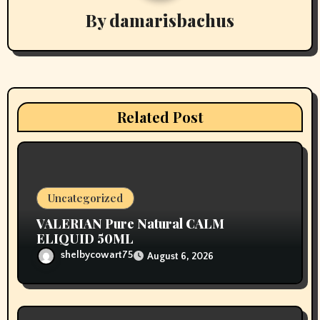
By
damarisbachus
i
g
a
t
Related Post
i
o
n
Uncategorized
VALERIAN Pure Natural CALM
ELIQUID 50ML
shelbycowart75
August 6, 2026