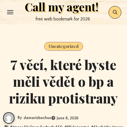
Call my agent!
Skip
to
free web bookmark for 2026
content
Uncategorized
7 věcí, které byste
měli vědět o bp a
riziku protistrany
By
damarisbachus
June 8, 2026