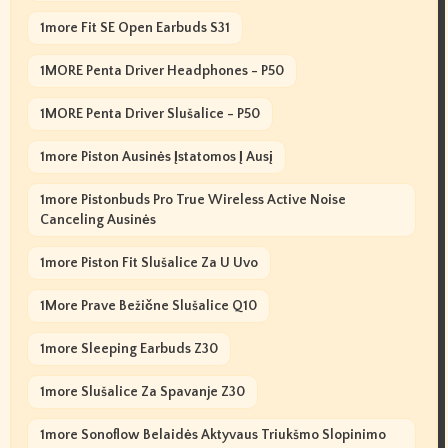
1more Fit SE Open Earbuds S31
1MORE Penta Driver Headphones - P50
1MORE Penta Driver Slušalice - P50
1more Piston Ausinės Įstatomos Į Ausį
1more Pistonbuds Pro True Wireless Active Noise
Canceling Ausinės
1more Piston Fit Slušalice Za U Uvo
1More Prave Bežične Slušalice Q10
1more Sleeping Earbuds Z30
1more Slušalice Za Spavanje Z30
1more Sonoflow Belaidės Aktyvaus Triukšmo Slopinimo