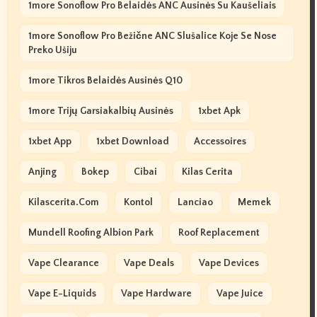
1more Sonoflow Pro Belaidės ANC Ausinės Su Kaušeliais
1more Sonoflow Pro Bežične ANC Slušalice Koje Se Nose
Preko Ušiju
1more Tikros Belaidės Ausinės Q10
1more Trijų Garsiakalbių Ausinės
1xbet Apk
1xbet App
1xbet Download
Accessoires
Anjing
Bokep
Cibai
Kilas Cerita
Kilascerita.com
Kontol
Lanciao
Memek
Mundell Roofing Albion Park
Roof Replacement
Vape Clearance
Vape Deals
Vape Devices
Vape E-Liquids
Vape Hardware
Vape Juice