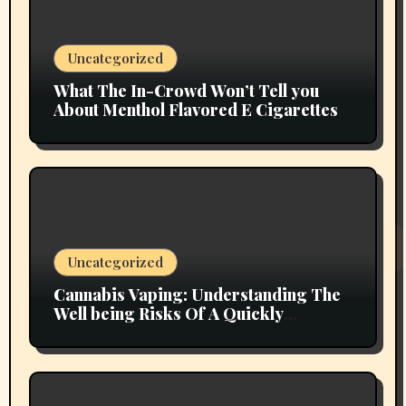
Uncategorized
What The In-Crowd Won’t Tell you
About Menthol Flavored E Cigarettes
Uncategorized
Cannabis Vaping: Understanding The
Well being Risks Of A Quickly
Emerging Pattern