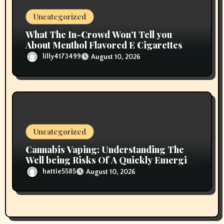
Uncategorized
What The In-Crowd Won’t Tell you
About Menthol Flavored E Cigarettes
lilly4173499
August 10, 2026
Uncategorized
Cannabis Vaping: Understanding The
Well being Risks Of A Quickly Emerging
Pattern
hattie5585
August 10, 2026