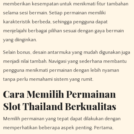
memberikan kesempatan untuk menikmati fitur tambahan
selama sesi bermain. Setiap permainan memiliki
karakteristik berbeda, sehingga pengguna dapat
menjelajahi berbagai pilihan sesuai dengan gaya bermain
yang diinginkan.
Selain bonus, desain antarmuka yang mudah digunakan juga
menjadi nilai tambah. Navigasi yang sederhana membantu
pengguna menikmati permainan dengan lebih nyaman
tanpa perlu memahami sistem yang rumit.
Cara Memilih Permainan
Slot Thailand Berkualitas
Memilih permainan yang tepat dapat dilakukan dengan
memperhatikan beberapa aspek penting. Pertama,