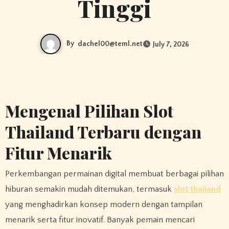
Tinggi
By
dachel00@teml.net
July 7, 2026
Mengenal Pilihan Slot
Thailand Terbaru dengan
Fitur Menarik
Perkembangan permainan digital membuat berbagai pilihan
hiburan semakin mudah ditemukan, termasuk
slot thailand
yang menghadirkan konsep modern dengan tampilan
menarik serta fitur inovatif. Banyak pemain mencari