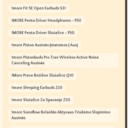
1more Fit SE Open Earbuds S31
1MORE Penta Driver Headphones - P50
1MORE Penta Driver Slušalice - P50
1more Piston Ausinės Įstatomos Į Ausį
1more Pistonbuds Pro True Wireless Active Noise
Canceling Ausinės
1More Prave Bežične Slušalice Q10
1more Sleeping Earbuds Z30
1more Slušalice Za Spavanje Z30
1more Sonoflow Belaidės Aktyvaus Triukšmo Slopinimo
Ausinės