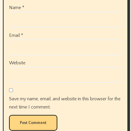
Name
*
Email
*
Website
Save my name, email, and website in this browser for the
next time I comment.