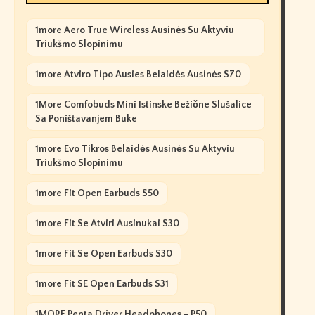
1more Aero True Wireless Ausinės Su Aktyviu
Triukšmo Slopinimu
1more Atviro Tipo Ausies Belaidės Ausinės S70
1More Comfobuds Mini Istinske Bežične Slušalice
Sa Poništavanjem Buke
1more Evo Tikros Belaidės Ausinės Su Aktyviu
Triukšmo Slopinimu
1more Fit Open Earbuds S50
1more Fit Se Atviri Ausinukai S30
1more Fit Se Open Earbuds S30
1more Fit SE Open Earbuds S31
1MORE Penta Driver Headphones - P50