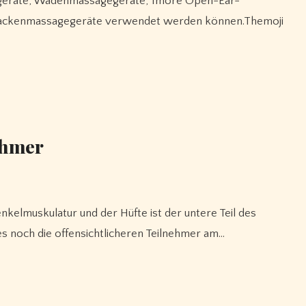
egeräte, Wadenmassagegeräte, 1more Open-Ear-
ackenmassagegeräte verwendet werden können.Themoji
ehmer
s noch die offensichtlicheren Teilnehmer am…