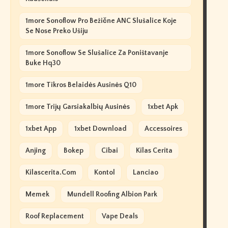
1more Sonoflow Pro Bežične ANC Slušalice Koje
Se Nose Preko Ušiju
1more Sonoflow Se Slušalice Za Poništavanje
Buke Hq30
1more Tikros Belaidės Ausinės Q10
1more Trijų Garsiakalbių Ausinės
1xbet Apk
1xbet App
1xbet Download
Accessoires
Anjing
Bokep
Cibai
Kilas Cerita
Kilascerita.com
Kontol
Lanciao
Memek
Mundell Roofing Albion Park
Roof Replacement
Vape Deals