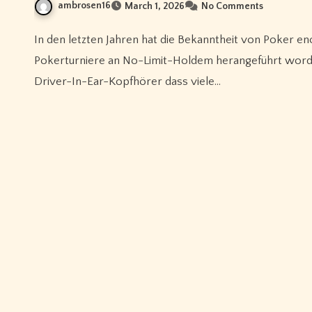
ambrosen16
March 1, 2026
No Comments
In den letzten Jahren hat die Bekanntheit von Poker enorm zugenommen und viele Spieler sind über Online-
Pokerturniere an No-Limit-Holdem herangeführt worden
Driver-In-Ear-Kopfhörer dass viele…