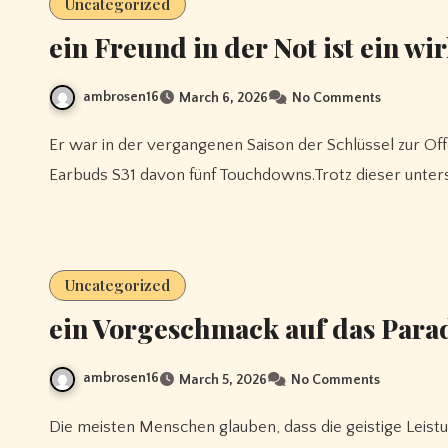
Uncategorized
ein Freund in der Not ist ein wi
ambrosen16
March 6, 2026
No Comments
Er war in der vergangenen Saison der Schlüssel zur Offensive von Stanford und fing 45 Pässe, 1more Fit SE Open
Earbuds S31 davon fünf Touchdowns.Trotz dieser unters
Uncategorized
ein Vorgeschmack auf das Para
ambrosen16
March 5, 2026
No Comments
Die meisten Menschen glauben, dass die geistige Leistungsfähigkeit ihrer Kinder gesteigert werden kann, wenn