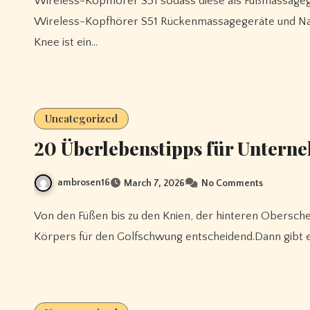
Wireless-Kopfhörer S51 sodass diese als Fußmassag
Wireless-Kopfhörer S51 Rückenmassagegeräte und N
Knee ist ein…
Uncategorized
20 Überlebenstipps für Untern
ambrosen16
March 7, 2026
No Comments
Von den Füßen bis zu den Knien, der hinteren Oberschenkelmuskulatur und der Hüfte ist der untere Teil des
Körpers für den Golfschwung entscheidend.Dann gibt e