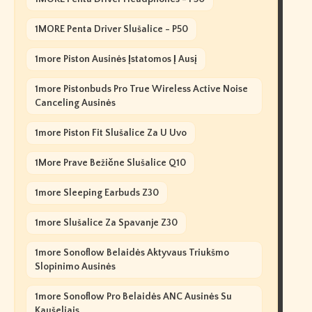
1MORE Penta Driver Slušalice - P50
1more Piston Ausinės Įstatomos Į Ausį
1more Pistonbuds Pro True Wireless Active Noise
Canceling Ausinės
1more Piston Fit Slušalice Za U Uvo
1More Prave Bežične Slušalice Q10
1more Sleeping Earbuds Z30
1more Slušalice Za Spavanje Z30
1more Sonoflow Belaidės Aktyvaus Triukšmo
Slopinimo Ausinės
1more Sonoflow Pro Belaidės ANC Ausinės Su
Kaušeliais