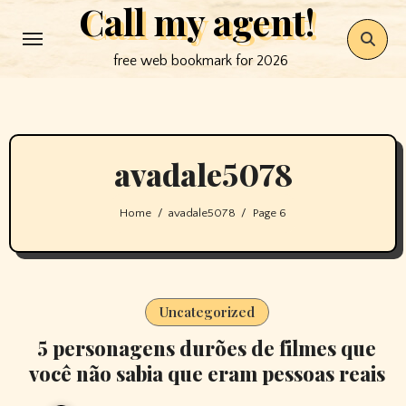
Call my agent!
Skip
to
free web bookmark for 2026
content
avadale5078
Home
avadale5078
Page 6
Uncategorized
5 personagens durões de filmes que
você não sabia que eram pessoas reais