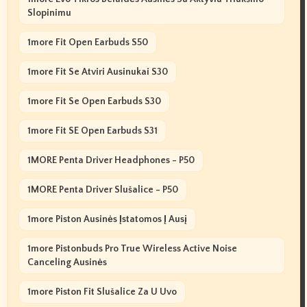
Slopinimu
1more Fit Open Earbuds S50
1more Fit Se Atviri Ausinukai S30
1more Fit Se Open Earbuds S30
1more Fit SE Open Earbuds S31
1MORE Penta Driver Headphones - P50
1MORE Penta Driver Slušalice - P50
1more Piston Ausinės Įstatomos Į Ausį
1more Pistonbuds Pro True Wireless Active Noise
Canceling Ausinės
1more Piston Fit Slušalice Za U Uvo