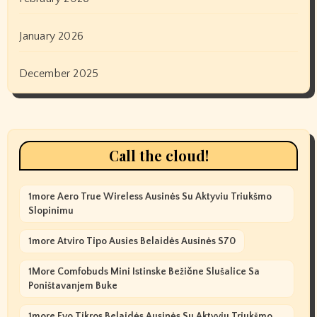
January 2026
December 2025
Call the cloud!
1more Aero True Wireless Ausinės Su Aktyviu Triukšmo
Slopinimu
1more Atviro Tipo Ausies Belaidės Ausinės S70
1More Comfobuds Mini Istinske Bežične Slušalice Sa
Poništavanjem Buke
1more Evo Tikros Belaidės Ausinės Su Aktyviu Triukšmo