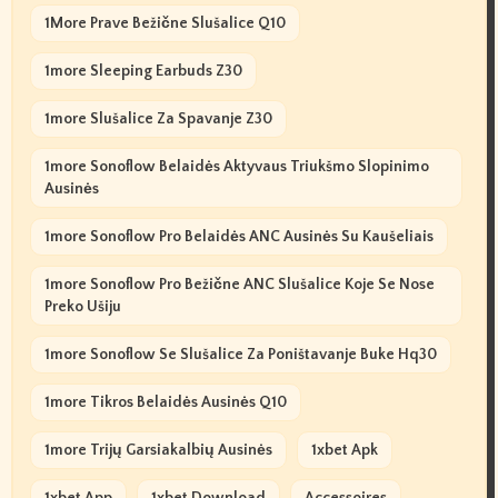
1More Prave Bežične Slušalice Q10
1more Sleeping Earbuds Z30
1more Slušalice Za Spavanje Z30
1more Sonoflow Belaidės Aktyvaus Triukšmo Slopinimo
Ausinės
1more Sonoflow Pro Belaidės ANC Ausinės Su Kaušeliais
1more Sonoflow Pro Bežične ANC Slušalice Koje Se Nose
Preko Ušiju
1more Sonoflow Se Slušalice Za Poništavanje Buke Hq30
1more Tikros Belaidės Ausinės Q10
1more Trijų Garsiakalbių Ausinės
1xbet Apk
1xbet App
1xbet Download
Accessoires