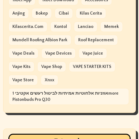
Anjing
Bokep
Cibai
Kilas Cerita
Kilascerita.com
Kontol
Lanciao
Memek
Mundell Roofing Albion Park
Roof Replacement
Vape Deals
Vape Devices
Vape Juice
Vape Kits
Vape Shop
VAPE STARTER KITS
Vape Store
Xnxx
אוזניות אלחוטיות אמיתיות לביטול רעשים אקטיבי 1more
Pistonbuds Pro Q30